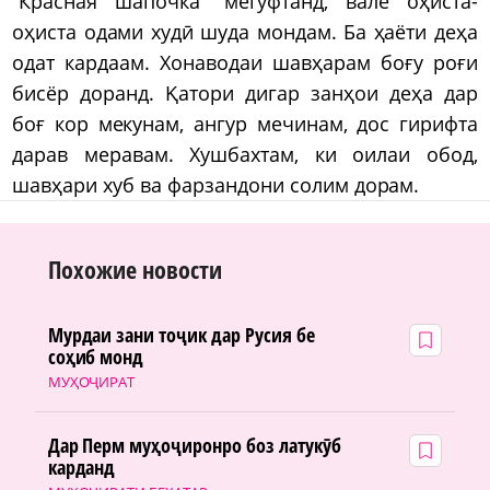
“Красная шапочка” мегуфтанд, вале оҳиста-
оҳиста одами худӣ шуда мондам. Ба ҳаёти деҳа
одат кардаам. Хонаводаи шавҳарам боғу роғи
бисёр доранд. Қатори дигар занҳои деҳа дар
боғ кор мекунам, ангур мечинам, дос гирифта
дарав меравам. Хушбахтам, ки оилаи обод,
шавҳари хуб ва фарзандони солим дорам.
Похожие новости
Мурдаи зани тоҷик дар Русия бе
соҳиб монд
МУҲОҶИРАТ
Дар Перм муҳоҷиронро боз латукӯб
карданд