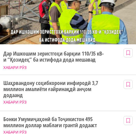
Дар Ишкошим зеристгоҳи барқии 110/35 кВ-
и “Қозидеҳ” ба истифода дода мешавад
ХАБАРИ РӮЗ
Шаҳрвандону соҳибкорони инфиродӣ 3,7
миллион амалиёти ғайринақдӣ анҷом
додаанд
ХАБАРИ РӮЗ
Бонки Умумиҷаҳонӣ ба Тоҷикистон 495
миллион доллар маблағи грантӣ додааст
ХАБАРИ РӮЗ