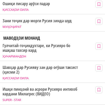
Ошиқи писару арӯси падар
ҚИССАҲОИ ОИЛА
Зани тоҷик дар морги Русия зинда шуд
МУҲОҶИРАТ
МАВОДҲОИ МОНАНД
Гулчитай-тоҷикдухтаре, ки Русияро бо
ишқаш тахсир кард
ҲУНАРМАНДОН
Шавҳар дар Русияву зан дар оғӯши таксист
(қисми 2)
ҚИССАҲОИ ОИЛА
Ишқи пинҳонӣ ва асрори Русияро интихоб
кардани Милагрес (ВИДЕО)
SUPER - STAR