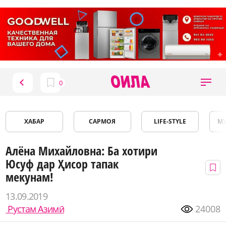
ХАБАР
САРМОЯ
LIFE-STYLE
М
Алёна Михайловна: Ба хотири
Юсуф дар Ҳисор тапак
мекунам!
13.09.2019
Рустам Азимӣ
24008