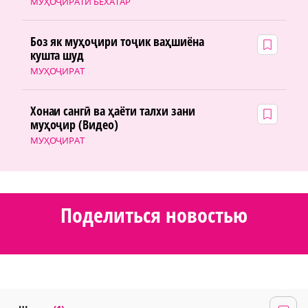
МУҲОҶИРАТИ БЕХАТАР
Боз як муҳоҷири тоҷик ваҳшиёна
кушта шуд
МУҲОҶИРАТ
Хонаи сангӣ ва ҳаёти талхи зани
муҳоҷир (Видео)
МУҲОҶИРАТ
Поделиться новостью