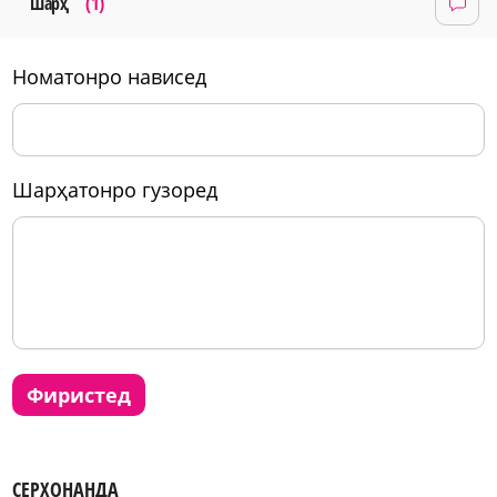
Шарҳ
(1)
номатонро нависед
шарҳатонро гузоред
фиристед
СЕРХОНАНДА