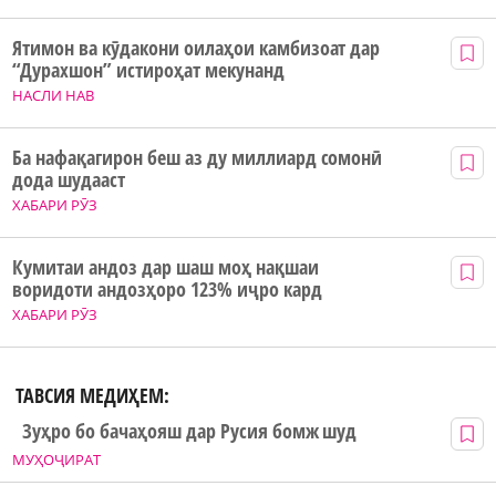
Ятимон ва кӯдакони оилаҳои камбизоат дар
“Дурахшон” истироҳат мекунанд
НАСЛИ НАВ
Ба нафақагирон беш аз ду миллиард сомонӣ
дода шудааст
ХАБАРИ РӮЗ
Кумитаи андоз дар шаш моҳ нақшаи
воридоти андозҳоро 123% иҷро кард
ХАБАРИ РӮЗ
ТАВСИЯ МЕДИҲЕМ:
Зуҳро бо бачаҳояш дар Русия бомж шуд
МУҲОҶИРАТ