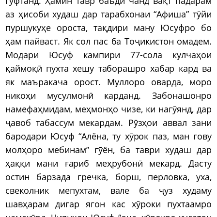
гуфтанд. Ҳамин тавр баъди чанд вақт падарам
аз ҳисоби худаш дар тарабхонаи “Афиша” тӯйи
пуршукуҳе ороста, тақдири ману Юсуфро бо
ҳам пайваст. Як сол пас ба Тоҷикистон омадем.
Модари Юсуф кампири 77-сола кулчаҳои
қаймоқӣ пухта хешу таборашро хабар кард ва
як маъракача орост. Муллоро оварда, моро
никоҳи мусулмонӣ карданд. Забонашонро
намефаҳмидам, меҳмонҳо чизе, ки нагӯянд, дар
ҷавоб табассум мекардам. Рӯзҳои аввал зани
бародари Юсуф “Алёна, ту хӯрок паз, ман гову
молҳоро мебинам” гӯён, ба таври худаш дар
ҳаққи мани ғариб меҳрубонӣ мекард. Дасту
остин барзада гречка, борш, перловка, уха,
свеколник мепухтам, вале ба ҷуз худаму
шавҳарам дигар ягон кас хӯроки пухтаамро