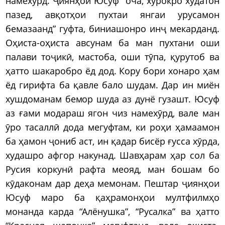
намехӯрд. Ҷиянҳои Юсуф “оча, хӯрокро худатон
пазед, авқотҳои пухтаи янгаи урусамон
бемазаанд” гуфта, биниашонро инҷ мекарданд.
Оҳиста-оҳиста авсунам ба ман пухтани оши
палави тоҷикӣ, мастоба, оши тӯпа, қурутоб ва
ҳатто шакаробро ёд дод. Кору бори хонаро ҳам
ёд гирифта ба қавле бало шудам. Дар ин миён
хушдоманам бемор шуда аз дунё гузашт. Юсуф
аз ғами модараш ягон чиз намехӯрд, вале ман
ӯро тасаллӣ дода мегуфтам, ки роҳи ҳамаамон
ба ҳамон ҷониб аст, ин қадар бисёр ғусса хӯрда,
худашро афгор накунад. Шавҳарам ҳар сол ба
Русия коркунӣ рафта меояд, ман бошам бо
кӯдаконам дар деҳа мемонам. Пештар ҷиянҳои
Юсуф маро ба қаҳрамонҳои мултфилмҳо
монанда карда “Алёнушка”, “Русалка” ва ҳатто