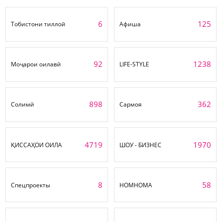
6
125
Тобистони тиллоӣ
Афиша
92
1238
Моҷарои оилавӣ
LIFE-STYLE
898
362
Солимӣ
Сармоя
4719
1970
ҚИССАҲОИ ОИЛА
ШОУ - БИЗНЕС
8
58
Спецпроекты
НОМНОМА