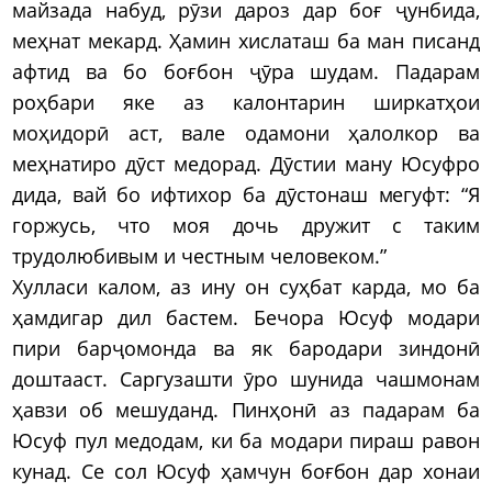
майзада набуд, рӯзи дароз дар боғ ҷунбида,
меҳнат мекард. Ҳамин хислаташ ба ман писанд
афтид ва бо боғбон ҷӯра шудам. Падарам
роҳбари яке аз калонтарин ширкатҳои
моҳидорӣ аст, вале одамони ҳалолкор ва
меҳнатиро дӯст медорад. Дӯстии ману Юсуфро
дида, вай бо ифтихор ба дӯстонаш мегуфт: “Я
горжусь, что моя дочь дружит с таким
трудолюбивым и честным человеком.”
Хулласи калом, аз ину он суҳбат карда, мо ба
ҳамдигар дил бастем. Бечора Юсуф модари
пири барҷомонда ва як бародари зиндонӣ
доштааст. Саргузашти ӯро шунида чашмонам
ҳавзи об мешуданд. Пинҳонӣ аз падарам ба
Юсуф пул медодам, ки ба модари пираш равон
кунад. Се сол Юсуф ҳамчун боғбон дар хонаи