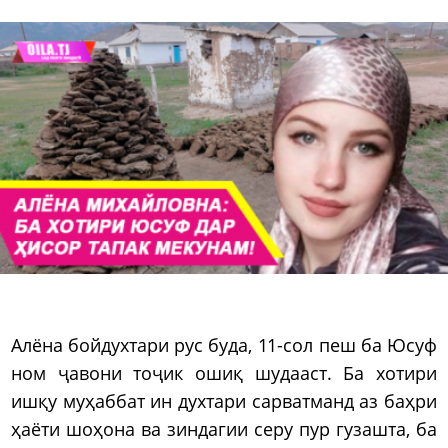
Алёна бойдухтари рус буда, 11-сол пеш ба Юсуф
ном ҷавони тоҷик ошиқ шудааст. Ба хотири
ишқу муҳаббат ин духтари сарватманд аз баҳри
ҳаёти шоҳона ва зиндагии серу пур гузашта, ба