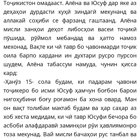
Тоҷикистон омадааст. Алёна ва Юсуф дар яке аз
деҳаҳои дурдасти куҳӣ зиндагӣ мекунанд ва
аллакай соҳиби се фарзанд гаштаанд. Алёна
мисли занҳои деҳот либосҳои васеи тоҷикӣ
пӯшида, рӯймол мебандад ва ҳатто намоз
мехонад. Вақте ки чӣ тавр бо ҷавонмарди тоҷик
оила барпо кардани ин духтари русро пурсон
шудем, Алёна табассум намуда, чунин қисса
кард:
-Ҳанӯз 15- сола будам, ки падарам ҷавони
тоҷикеро бо исми Юсуф ҳамчун боғбон барои
нигоҳубини боғу роғамон ба хона овард. Ман
он вақт толибаи мактаб будам ва ҳар саҳар аз
хоб хеста медидам, ки чӣ тавр Юсуфи бечора бо
асбоби алафдаравӣ заминҳои рӯи ҳавлиямонро
тоза мекунад. Вай мисли бачаҳои рус танбал ва