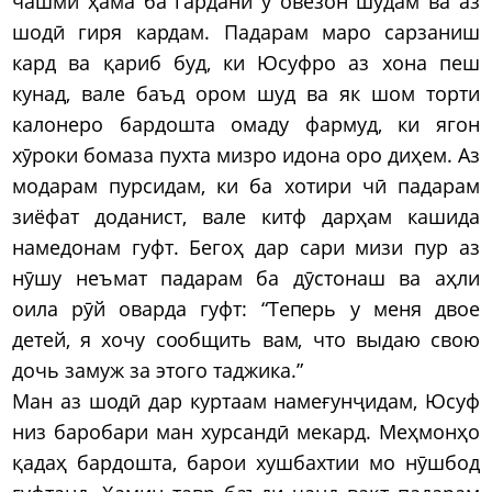
чашми ҳама ба гардани ӯ овезон шудам ва аз
шодӣ гиря кардам. Падарам маро сарзаниш
кард ва қариб буд, ки Юсуфро аз хона пеш
кунад, вале баъд ором шуд ва як шом торти
калонеро бардошта омаду фармуд, ки ягон
хӯроки бомаза пухта мизро идона оро диҳем. Аз
модарам пурсидам, ки ба хотири чӣ падарам
зиёфат доданист, вале китф дарҳам кашида
намедонам гуфт. Бегоҳ дар сари мизи пур аз
нӯшу неъмат падарам ба дӯстонаш ва аҳли
оила рӯй оварда гуфт: “Теперь у меня двое
детей, я хочу сообщить вам, что выдаю свою
дочь замуж за этого таджика.”
Ман аз шодӣ дар куртаам намеғунҷидам, Юсуф
низ баробари ман хурсандӣ мекард. Меҳмонҳо
қадаҳ бардошта, барои хушбахтии мо нӯшбод