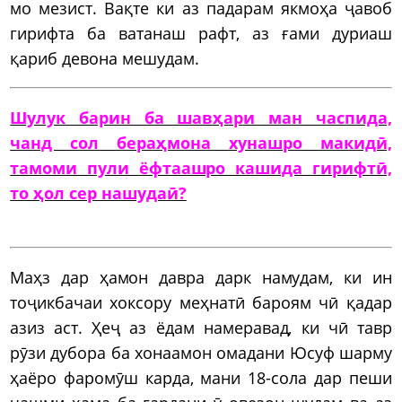
мо мезист. Вақте ки аз падарам якмоҳа ҷавоб
гирифта ба ватанаш рафт, аз ғами дуриаш
қариб девона мешудам.
Шулук барин ба шавҳари ман часпида,
чанд сол бераҳмона хунашро макидӣ,
тамоми пули ёфтаашро кашида гирифтӣ,
то ҳол сер нашудаӣ?
Маҳз дар ҳамон давра дарк намудам, ки ин
тоҷикбачаи хоксору меҳнатӣ бароям чӣ қадар
азиз аст. Ҳеҷ аз ёдам намеравад, ки чӣ тавр
рӯзи дубора ба хонаамон омадани Юсуф шарму
ҳаёро фаромӯш карда, мани 18-сола дар пеши