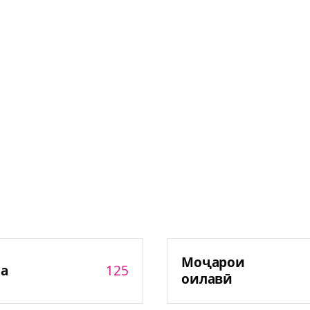
Моҷарои
125
а
оилавӣ