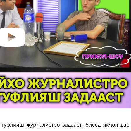
туфлияш журналистро задааст, биёед якҷоя дар