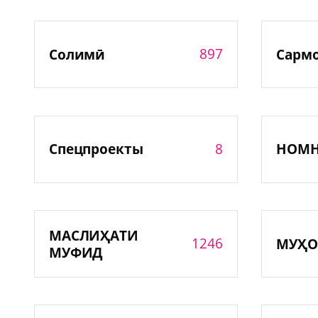
897
Солимӣ
Сарм
8
Спецпроекты
НОМ
МАСЛИҲАТИ
1246
МУҲО
МУФИД