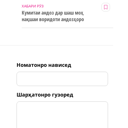
ХАБАРИ РӮЗ
Кумитаи андоз дар шаш моҳ
нақшаи воридоти андозҳоро
123% иҷро кард
номатонро нависед
шарҳатонро гузоред