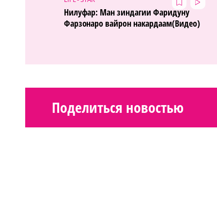
Нилуфар: Ман зиндагии Фаридуну
Фарзонаро вайрон накардаам(Видео)
Поделиться новостью