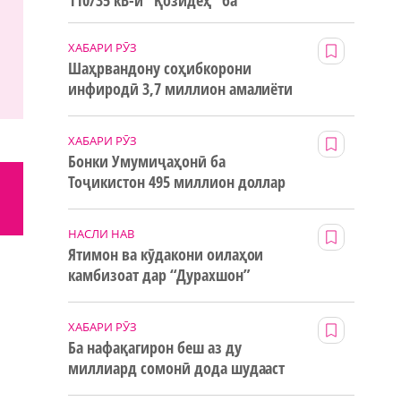
110/35 кВ-и “Қозидеҳ” ба
истифода дода мешавад
ХАБАРИ РӮЗ
Шаҳрвандону соҳибкорони
инфиродӣ 3,7 миллион амалиёти
ғайринақдӣ анҷом додаанд
ХАБАРИ РӮЗ
Бонки Умумиҷаҳонӣ ба
Тоҷикистон 495 миллион доллар
маблағи грантӣ додааст
НАСЛИ НАВ
Ятимон ва кӯдакони оилаҳои
камбизоат дар “Дурахшон”
истироҳат мекунанд
ХАБАРИ РӮЗ
Ба нафақагирон беш аз ду
миллиард сомонӣ дода шудааст