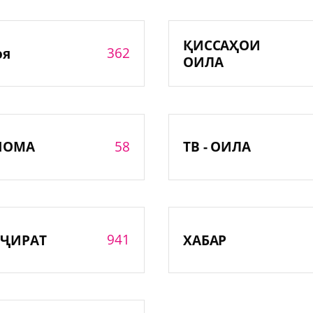
ҚИССАҲОИ
362
оя
ОИЛА
58
НОМА
ТВ - ОИЛА
941
ҶИРАТ
ХАБАР