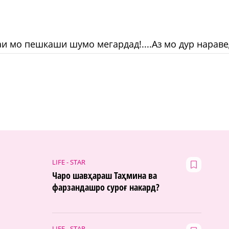
и мо пешкаши шумо мегардад!....Аз мо дур нараве
LIFE - STAR
Чаро шавҳараш Таҳмина ва
фарзандашро суроғ накард?
LIFE - STAR