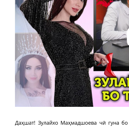
Даҳшат! Зулайхо Маҳмадшоева чӣ гуна бо 