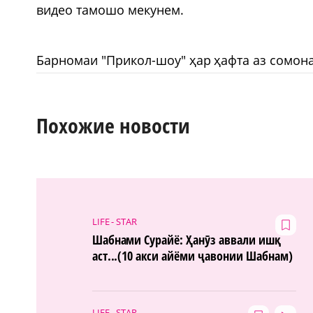
видео тамошо мекунем.
Барномаи "Прикол-шоу" ҳар ҳафта аз сомона
Похожие новости
LIFE - STAR
Шабнами Сурайё: Ҳанӯз аввали ишқ
аст...(10 акси айёми ҷавонии Шабнам)
LIFE - STAR