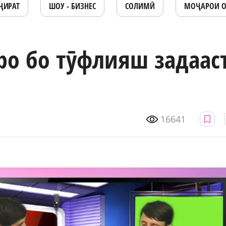
ҶИРАТ
ШОУ - БИЗНЕС
СОЛИМӢ
МОҶАРОИ 
ро бо тӯфлияш задаас
16641