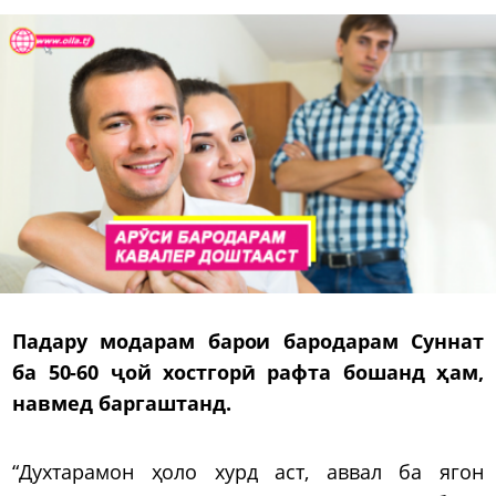
Падару модарам барои бародарам Суннат
ба 50-60 ҷой хостгорӣ рафта бошанд ҳам,
навмед баргаштанд.
“Духтарамон ҳоло хурд аст, аввал ба ягон