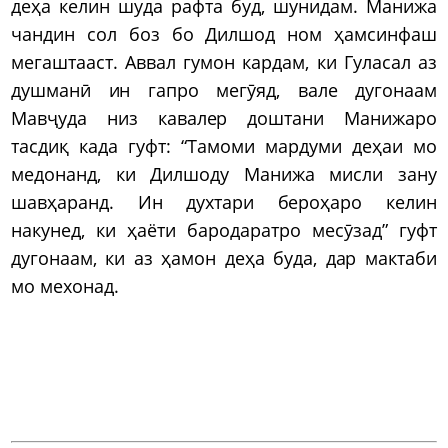
деҳа келин шуда рафта буд, шунидам. Манижа
чандин сол боз бо Дилшод ном ҳамсинфаш
мегаштааст. Аввал гумон кардам, ки Гуласал аз
душманӣ ин гапро мегӯяд, вале дугонаам
Мавҷуда низ кавалер доштани Манижаро
тасдиқ када гуфт: “Тамоми мардуми деҳаи мо
медонанд, ки Дилшоду Манижа мисли зану
шавҳаранд. Ин духтари бероҳаро келин
накунед, ки ҳаёти бародаратро месӯзад” гуфт
дугонаам, ки аз ҳамон деҳа буда, дар мактаби
мо мехонад.