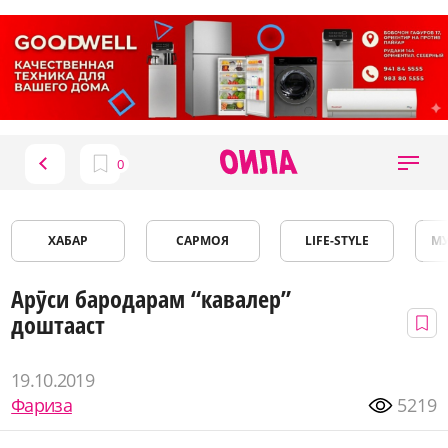
ХАБАР
САРМОЯ
LIFE-STYLE
М
Арӯси бародарам “кавалер”
доштааст
19.10.2019
Фариза
5219