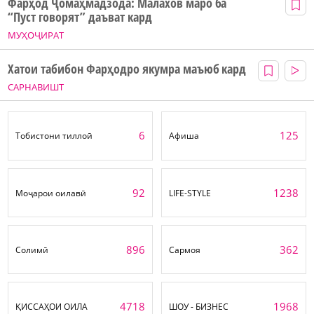
Фарҳод Ҷомаҳмадзода: Малахов маро ба
“Пуст говорят” даъват кард
МУҲОҶИРАТ
Хатои табибон Фарҳодро якумра маъюб кард
САРНАВИШТ
6
125
Тобистони тиллоӣ
Афиша
92
1238
Моҷарои оилавӣ
LIFE-STYLE
896
362
Солимӣ
Сармоя
4718
1968
ҚИССАҲОИ ОИЛА
ШОУ - БИЗНЕС