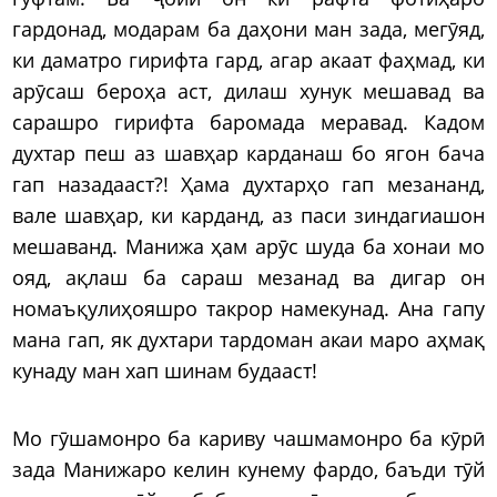
гардонад, модарам ба даҳони ман зада, мегӯяд,
ки даматро гирифта гард, агар акаат фаҳмад, ки
арӯсаш бероҳа аст, дилаш хунук мешавад ва
сарашро гирифта баромада меравад. Кадом
духтар пеш аз шавҳар карданаш бо ягон бача
гап назадааст?! Ҳама духтарҳо гап мезананд,
вале шавҳар, ки карданд, аз паси зиндагиашон
мешаванд. Манижа ҳам арӯс шуда ба хонаи мо
ояд, ақлаш ба сараш мезанад ва дигар он
номаъқулиҳояшро такрор намекунад. Ана гапу
мана гап, як духтари тардоман акаи маро аҳмақ
кунаду ман хап шинам будааст!
Мо гӯшамонро ба кариву чашмамонро ба кӯрӣ
зада Манижаро келин кунему фардо, баъди тӯй