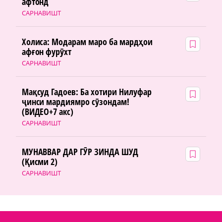
афтонд
САРНАВИШТ
Холиса: Модарам маро ба мардҳои
афғон фурӯхт
САРНАВИШТ
Мақсуд Гадоев: Ба хотири Нилуфар
ҷинси мардиямро сӯзондам!
(ВИДЕО+7 акс)
САРНАВИШТ
МУНАВВАР ДАР ГӮР ЗИНДА ШУД
(Қисми 2)
САРНАВИШТ