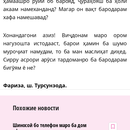
ҳамаашро рӯйи об барояд, ҷӯраҳояш ба ҳоли
акаам намеханданд? Магар он вақт бародарам
хафа намешавад?
Хонандагони азиз! Виҷдонам маро ором
нагузошта истодааст, барои ҳамин ба шумо
муроҷиат намудам, то ба ман маслиҳат диҳед.
Сирру асрори арӯси тардоманро ба бародарам
бигӯям ё не?
Фариза, ш. Турсунзода.
Похожие новости
Шиносоӣ бо телефон маро ба дом