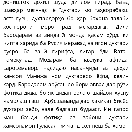
донишгоҳ дохил шуда диплом гирад, баъд
шавҳар мекунад” ё “духтари мо гаҳворабахш
аст” гӯён, духтардорҳо бо ҳар баҳона талаби
хостгорони моро рад мекарданд. Дили
бародарам аз зиндагӣ монда қасам хӯрд, ки
чипта харида ба Русия меравад ва ягон духтари
русро ба занӣ гирифта, дигар ёди Ватан
намекунад. Модарам ба таҳлука афтида,
саросемавор, надидаю насанҷида аз деҳаи
ҳамсоя Манижа ном духтареро ёфта, келин
кард. Бародарам арӯсашро бори аввал дар рӯзи
фотиҳа дида, бо як дидан волаю шайдои ҳусну
ҷамолаш гашт. Арӯсшаванда дар ҳақиқат бисёр
духтари зебо, вале бадгашт будааст. Ин гапро
ман баъди фотиҳа аз забони духтари
ҳамсояамон-Гуласал, ки чанд сол пеш ба ҳамон