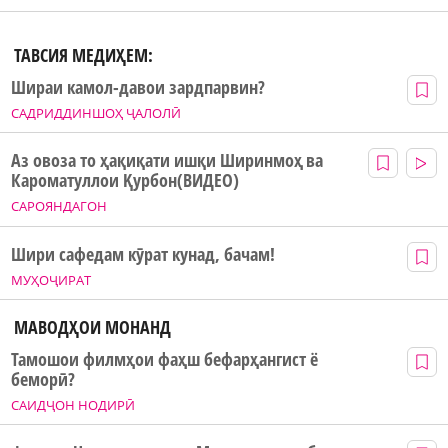
ТАВСИЯ МЕДИҲЕМ:
Шираи камол-давои зардпарвин?
САДРИДДИНШОҲ ҶАЛОЛӢ
Аз овоза то ҳақиқати ишқи Ширинмоҳ ва
Кароматуллои Қурбон(ВИДЕО)
САРОЯНДАГОН
Шири сафедам кӯрат кунад, бачам!
МУҲОҶИРАТ
МАВОДҲОИ МОНАНД
Тамошои филмҳои фаҳш бефарҳангист ё
беморӣ?
САИДҶОН НОДИРӢ