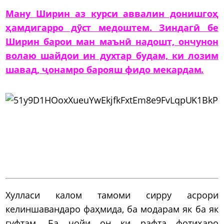
Ману Ширин аз курси аввалин донишгоҳ
ҳамдигарро дӯст медоштем. Зиндагӣ бе
Ширин барои ман маънӣ надошт, ончунон
волаю шайдои ин духтар будам, ки лозим
шавад, ҷонамро барояш фидо мекардам.
Хулласи калом тамоми сирру асрори
келиншавандаро фаҳмида, ба модарам як ба як
гуфтам. Ба ҷойи он ки рафта фотиҳаро