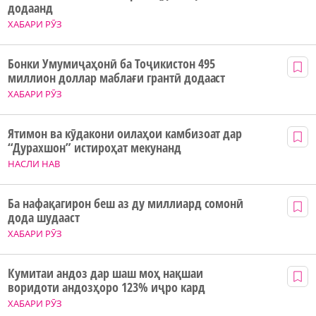
додаанд
ХАБАРИ РӮЗ
Бонки Умумиҷаҳонӣ ба Тоҷикистон 495
миллион доллар маблағи грантӣ додааст
ХАБАРИ РӮЗ
Ятимон ва кӯдакони оилаҳои камбизоат дар
“Дурахшон” истироҳат мекунанд
НАСЛИ НАВ
Ба нафақагирон беш аз ду миллиард сомонӣ
дода шудааст
ХАБАРИ РӮЗ
Кумитаи андоз дар шаш моҳ нақшаи
воридоти андозҳоро 123% иҷро кард
ХАБАРИ РӮЗ