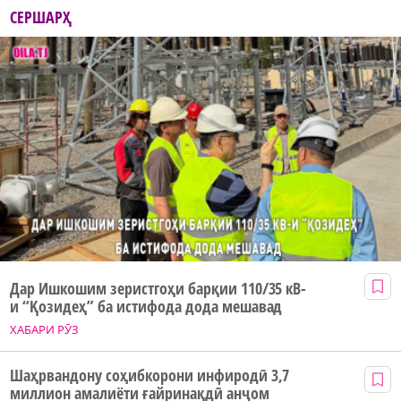
СЕРШАРҲ
Дар Ишкошим зеристгоҳи барқии 110/35 кВ-
и “Қозидеҳ” ба истифода дода мешавад
ХАБАРИ РӮЗ
Шаҳрвандону соҳибкорони инфиродӣ 3,7
миллион амалиёти ғайринақдӣ анҷом