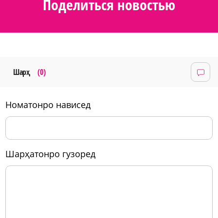
Поделиться новостью
Шарҳ
(0)
номатонро нависед
шарҳатонро гузоред