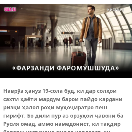
Наврӯз
ҳ
ануз 19
-
сола буд, ки дар солҳои
сахти ҳаёти мардум барои пайдо кардани
ризқи ҳалол роҳи муҳоҷиратро пеш
гирифт. Бо дили пур аз орзуҳои ҷавонӣ ба
Русия омад, аммо намедонист, ки тақдир
барояш имтиҳоне омода кардааст, ки