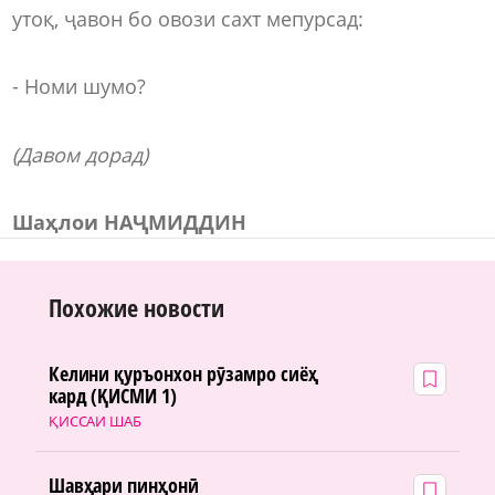
утоқ, ҷавон бо овози сахт мепурсад:
- Номи шумо?
(Давом дорад)
Ша
ҳ
лои Н
АҶМИДДИН
Похожие новости
Келини қуръонхон рӯзамро сиёҳ
кард (ҚИСМИ 1)
ҚИССАИ ШАБ
Шавҳари пинҳонӣ