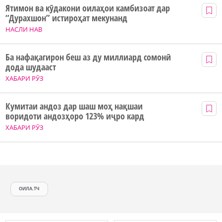
Ятимон ва кӯдакони оилаҳои камбизоат дар
“Дурахшон” истироҳат мекунанд
НАСЛИ НАВ
Ба нафақагирон беш аз ду миллиард сомонӣ
дода шудааст
ХАБАРИ РӮЗ
Кумитаи андоз дар шаш моҳ нақшаи
воридоти андозҳоро 123% иҷро кард
ХАБАРИ РӮЗ
ОИЛА.ТЧ