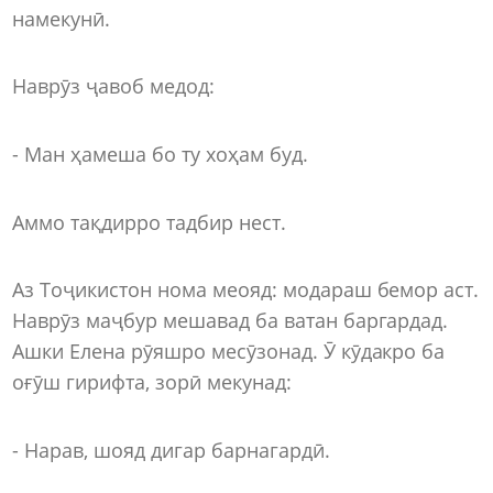
намекунӣ.
Наврӯз ҷавоб медод:
- Ман ҳамеша бо ту хоҳам буд.
Аммо тақдирро тадбир нест.
Аз Тоҷикистон нома меояд: модараш бемор аст.
Наврӯз маҷбур мешавад ба ватан баргардад.
Ашки Елена рӯяшро месӯзонад. Ӯ кӯдакро ба
оғӯш гирифта, зорӣ мекунад:
- Нарав, шояд дигар барнагардӣ.