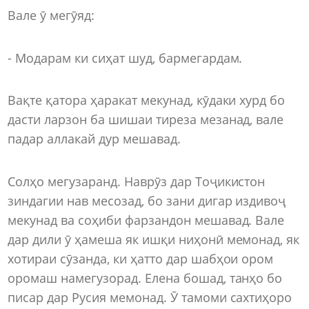
Вале ӯ мегӯяд:
- Модарам ки сиҳат шуд, бармегардам.
Вақте қатора ҳаракат мекунад, кӯдаки хурд бо
дасти ларзон ба шишаи тиреза мезанад, вале
падар аллакай дур мешавад.
Солҳо мегузаранд. Наврӯз дар Тоҷикистон
зиндагии нав месозад, бо зани дигар издивоҷ
мекунад ва соҳиби фарзандон мешавад. Вале
дар дили ӯ ҳамеша як ишқи ниҳонӣ мемонад, як
хотираи сӯзанда, ки ҳатто дар шабҳои ором
оромаш намегузорад. Елена бошад, танҳо бо
писар дар Русия мемонад. Ӯ тамоми сахтиҳоро