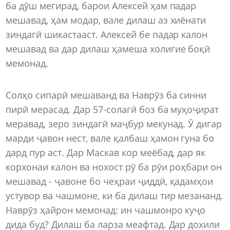
ба дӯш мегирад, барои Алексей ҳам падар
мешавад, ҳам модар, вале дилаш аз хиёнати
зиндагӣ шикастааст. Алексей бе падар калон
мешавад ва дар дилаш ҳамеша холигие боқӣ
мемонад.
Солҳо сипарӣ мешаванд ва Наврӯз ба синни
пирӣ мерасад. Дар 57-солагӣ боз ба муҳоҷират
меравад, зеро зиндагӣ маҷбур мекунад. Ӯ дигар
марди ҷавон нест, вале қалбаш ҳамон гуна бо
дард пур аст. Дар Маскав кор меёбад, дар як
корхонаи калон ва нохост рӯ ба рӯи роҳбари он
мешавад - ҷавоне бо чеҳраи ҷиддӣ, қадамҳои
устувор ва чашмоне, ки ба дилаш тир мезананд.
Наврӯз ҳайрон мемонад: ин чашмонро куҷо
дида буд? Дилаш ба ларза меафтад. Дар дохили