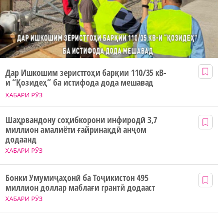
Дар Ишкошим зеристгоҳи барқии 110/35 кВ-
и “Қозидеҳ” ба истифода дода мешавад
ХАБАРИ РӮЗ
Шаҳрвандону соҳибкорони инфиродӣ 3,7
миллион амалиёти ғайринақдӣ анҷом
додаанд
ХАБАРИ РӮЗ
Бонки Умумиҷаҳонӣ ба Тоҷикистон 495
миллион доллар маблағи грантӣ додааст
ХАБАРИ РӮЗ