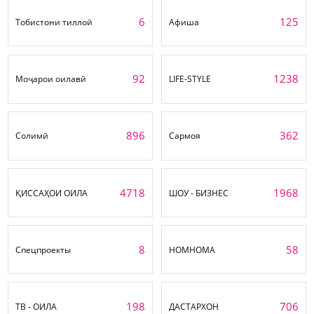
6
125
Тобистони тиллоӣ
Афиша
92
1238
Моҷарои оилавӣ
LIFE-STYLE
896
362
Солимӣ
Сармоя
4718
1968
ҚИССАҲОИ ОИЛА
ШОУ - БИЗНЕС
8
58
Спецпроекты
НОМНОМА
198
706
ТВ - ОИЛА
ДАСТАРХОН