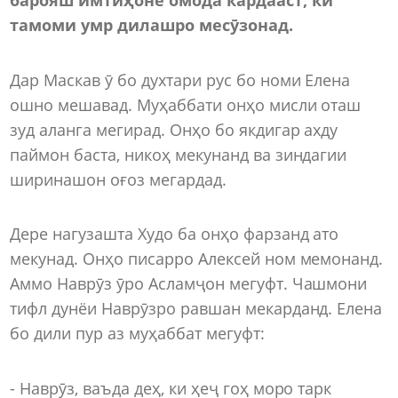
тамоми умр дилашро месӯзонад.
Дар Маскав ӯ бо духтари рус бо номи Елена
ошно мешавад. Муҳаббати онҳо мисли оташ
зуд аланга мегирад. Онҳо бо якдигар ахду
паймон баста, никоҳ мекунанд ва зиндагии
ширинашон оғоз мегардад.
Дере нагузашта Худо ба онҳо фарзанд ато
мекунад. Онҳо писарро Алексей ном мемонанд.
Аммо Наврӯз ӯро Асламҷон мегуфт. Чашмони
тифл дунёи Наврӯзро равшан мекарданд. Елена
бо дили пур аз муҳаббат мегуфт:
- Наврӯз, ваъда деҳ, ки ҳеҷ гоҳ моро тарк