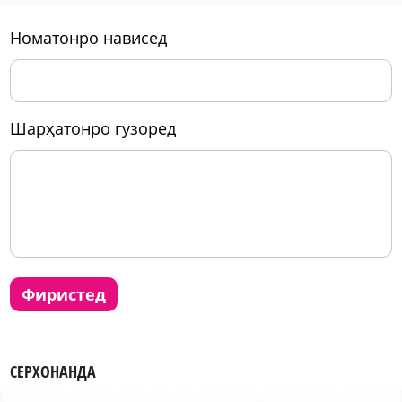
номатонро нависед
шарҳатонро гузоред
фиристед
СЕРХОНАНДА