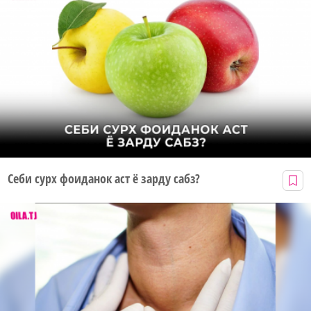
Себи сурх фоиданок аст ё зарду сабз?