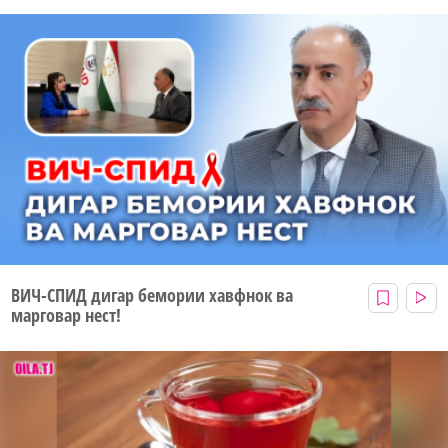
ВИЧ-СПИД дигар бемории хавфнок ва
марговар нест!