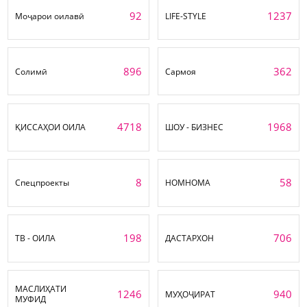
92
1237
Моҷарои оилавӣ
LIFE-STYLE
896
362
Солимӣ
Сармоя
4718
1968
ҚИССАҲОИ ОИЛА
ШОУ - БИЗНЕС
8
58
Спецпроекты
НОМНОМА
198
706
ТВ - ОИЛА
ДАСТАРХОН
МАСЛИҲАТИ
1246
940
МУҲОҶИРАТ
МУФИД