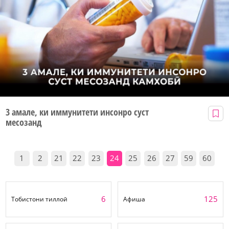
3 амале, ки иммунитети инсонро суст
месозанд
1
2
21
22
23
24
25
26
27
59
60
6
125
Тобистони тиллоӣ
Афиша