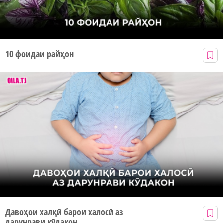
10 фоидаи райҳон
Давоҳои халқӣ барои халосӣ аз
дарунрави кӯдакон