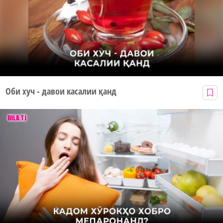
Оби хуч - давои касалии қанд