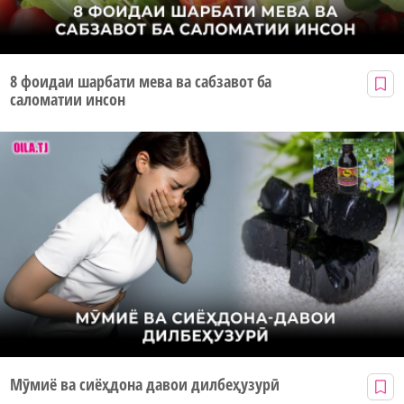
8 фоидаи шарбати мева ва сабзавот ба
саломатии инсон
Мӯмиё ва сиёҳдона давои дилбеҳузурӣ