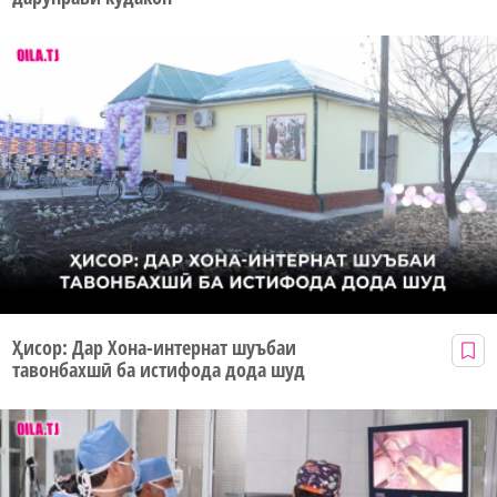
Ҳисор: Дар Хона-интернат шуъбаи
тавонбахшӣ ба истифода дода шуд