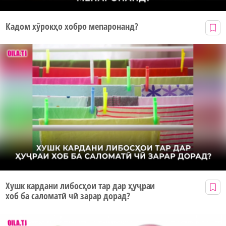
Кадом хӯрокҳо хобро мепаронанд?
Хушк кардани либосҳои тар дар ҳуҷраи
хоб ба саломатӣ чӣ зарар дорад?