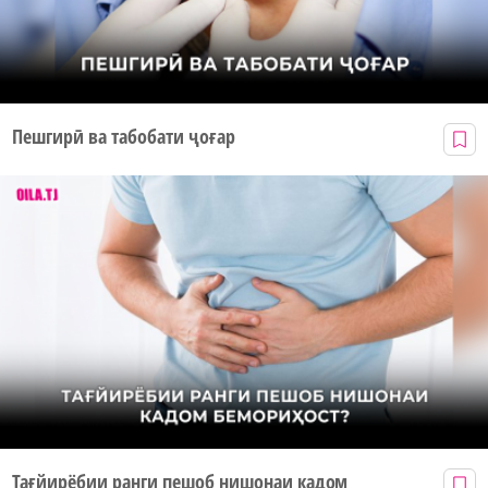
Пешгирӣ ва табобати ҷоғар
Тағйирёбии ранги пешоб нишонаи кадом