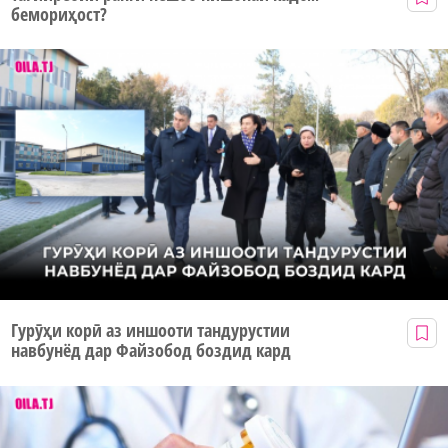
бемориҳост?
Гурӯҳи корӣ аз иншооти тандурустии
навбунёд дар Файзобод боздид кард