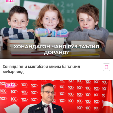
Хонандагони мактабҳои миёна ба таътил
мебароянд