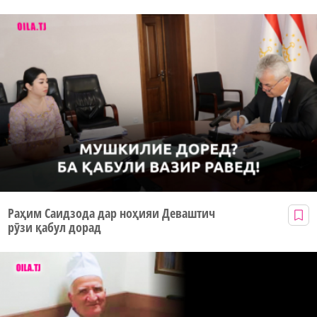
Раҳим Саидзода дар ноҳияи Деваштич
рӯзи қабул дорад