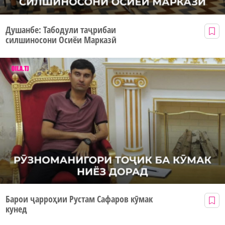
Душанбе: Табодули таҷрибаи
силшиносони Осиёи Марказӣ
Барои ҷарроҳии Рустам Сафаров кӯмак
кунед