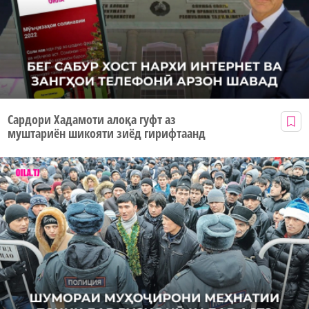
Сардори Хадамоти алоқа гуфт аз
муштариён шикояти зиёд гирифтаанд