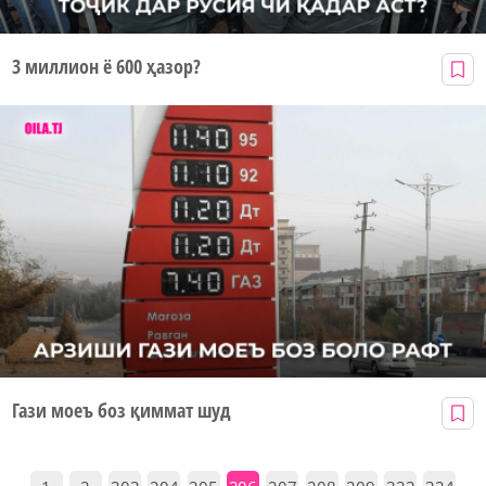
3 миллион ё 600 ҳазор?
Гази моеъ боз қиммат шуд