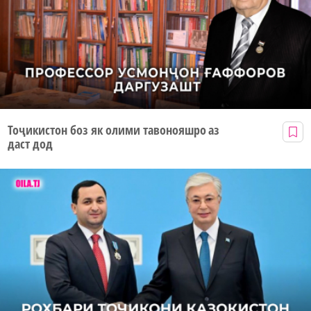
Тоҷикистон боз як олими тавонояшро аз
даст дод