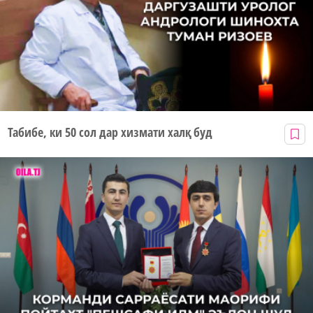
Табибе, ки 50 сол дар хизмати халқ буд