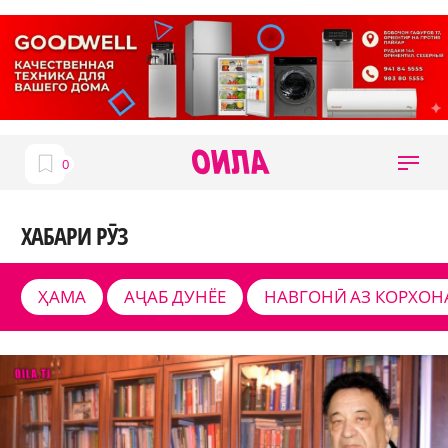
ХАБАРИ РӮЗ
ҲАМА
АҶАБ ДУНЁЕ
НАВГОНӢ АЗ КОРХОН