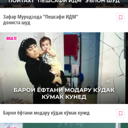
Зафар Муродзода "Пешсафи ИДМ"
дониста шуд
Барои ёфтани модару кӯдак кӯмак кунед