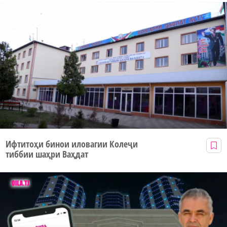
Ифтитоҳи бинои иловагии Колеҷи
тиббии шаҳри Ваҳдат