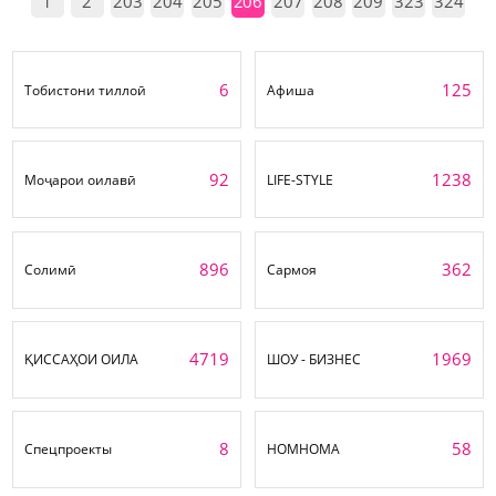
1
2
203
204
205
206
207
208
209
323
324
6
125
Тобистони тиллоӣ
Афиша
92
1238
Моҷарои оилавӣ
LIFE-STYLE
896
362
Солимӣ
Сармоя
4719
1969
ҚИССАҲОИ ОИЛА
ШОУ - БИЗНЕС
8
58
Спецпроекты
НОМНОМА