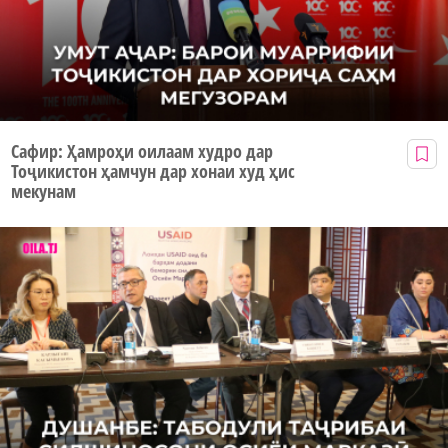
Сафир: Ҳамроҳи оилаам худро дар
Тоҷикистон ҳамчун дар хонаи худ ҳис
мекунам