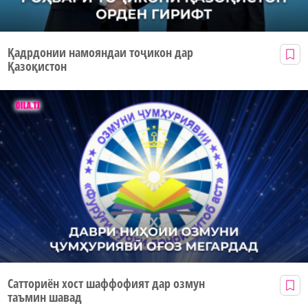
Қадрдонии намояндаи тоҷикон дар
Қазоқистон
Сатториён хост шаффофият дар озмун
таъмин шавад