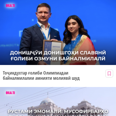
Тоҷикдухтар ғолиби Олимпиадаи
байналмилалии амнияти молиявӣ шуд