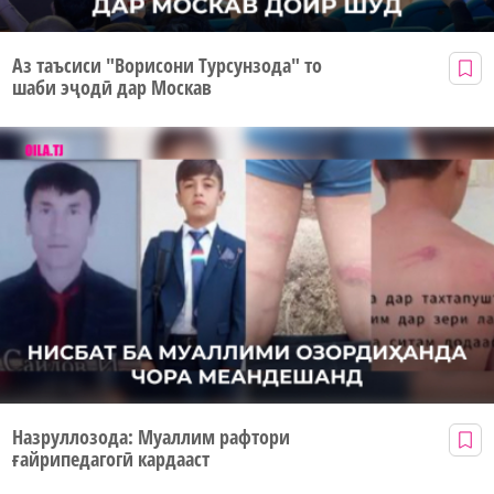
Аз таъсиси "Ворисони Турсунзода" то
шаби эҷодӣ дар Москав
Назруллозода: Муаллим рафтори
ғайрипедагогӣ кардааст