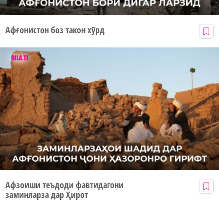
Афғонистон боз такон хӯрд
Афзоиши теъдоди фавтидагони
заминларза дар Ҳирот