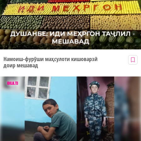
Намоиш-фурӯши маҳсулоти кишоварзӣ
доир мешавад