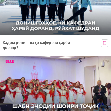
Кадом донишгоҳҳо кафедраи ҳарбӣ
доранд?