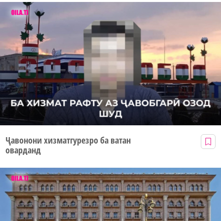
Ҷавонони хизматгурезро ба ватан
оварданд