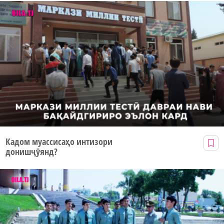
Кадом муассисаҳо интизори
донишҷӯянд?