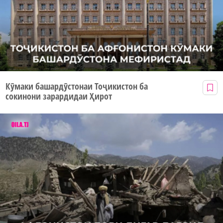
Кӯмаки башардӯстонаи Тоҷикистон ба
сокинони зарардидаи Ҳирот