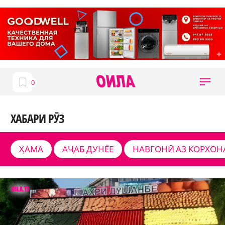
ХАБАРИ РӮЗ
ҲАМА
АҶАБ ДУНЁЕ
НАВГОНӢ АЗ КОРХОН