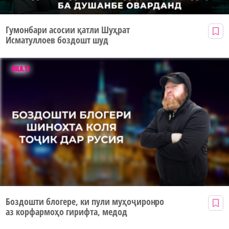
Гумонбари асосии қатли Шуҳрат
Исматуллоев боздошт шуд
Боздошти блогере, ки пули муҳоҷиронро
аз корфармоҳо гирифта, медод