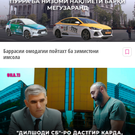
Баррасии омодагии пойтахт ба зимистони
имсола