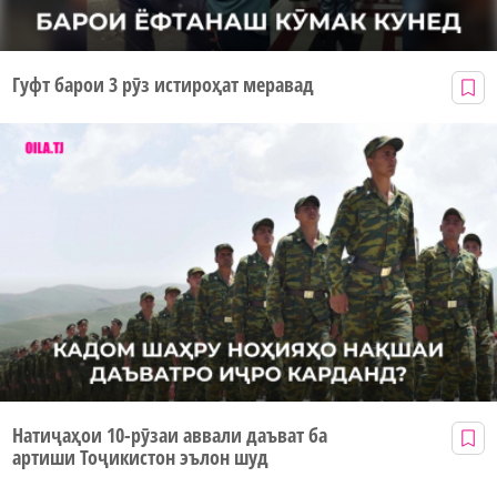
Гуфт барои 3 рӯз истироҳат меравад
Натиҷаҳои 10-рӯзаи аввали даъват ба
артиши Тоҷикистон эълон шуд