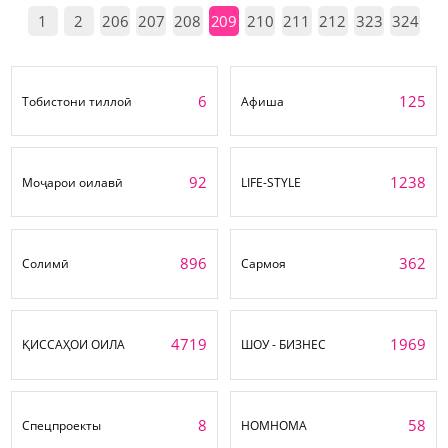
1
2
206
207
208
209
210
211
212
323
324
6
125
Тобистони тиллоӣ
Афиша
92
1238
Моҷарои оилавӣ
LIFE-STYLE
896
362
Солимӣ
Сармоя
4719
1969
ҚИССАҲОИ ОИЛА
ШОУ - БИЗНЕС
8
58
Спецпроекты
НОМНОМА