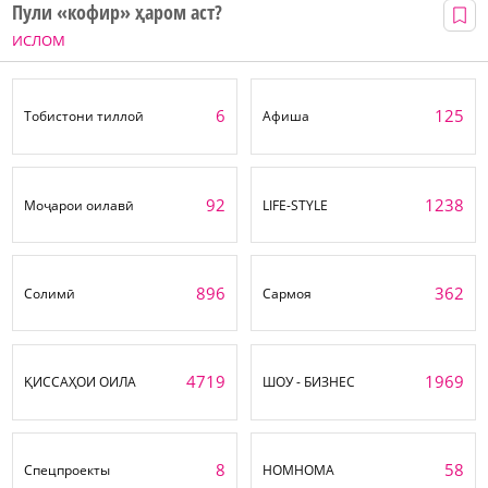
Пули «кофир» ҳаром аст?
ИСЛОМ
6
125
Тобистони тиллоӣ
Афиша
92
1238
Моҷарои оилавӣ
LIFE-STYLE
896
362
Солимӣ
Сармоя
4719
1969
ҚИССАҲОИ ОИЛА
ШОУ - БИЗНЕС
8
58
Спецпроекты
НОМНОМА