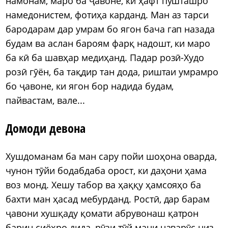
намонам, маро ба ҷавоне, ки ҳафт пушташро
намедонистем, фотиҳа карданд. Ман аз тарси
бародарам дар умрам бо ягон бача гап назада
будам ва аслан бароям фарқ надошт, ки маро
ба кӣ ба шавҳар медиҳанд. Падар розӣ-Худо
розӣ гӯён, ба тақдир тан дода, риштаи умрамро
бо ҷавоне, ки ягон бор надида будам,
пайвастам, вале...
Домоди девона
Хушдоманам ба ман сару пойи шоҳона оварда,
чунон тӯйи бодабдаба орост, ки даҳони ҳама
воз монд. Хешу табор ва ҳаққу ҳамсояҳо ба
бахти ман ҳасад мебурданд. Ростӣ, дар барам
ҷавони хушқаду қомати абрувонаш қатрон
барин сиёҳро дида, рӯзи тӯй мани наварӯс низ