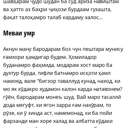
шавҳарам ҷудо шудан ба суд ариза навиштам
ва ҳатто аз баҳри ҷиҳози бурдаам гузашта,
фақат талоқамро талаб кардаму халос...
Меваи умр
Акнун ману бародарам боз чун пештара мунису
ғамхори ҳамдигар будем. Ҳомиладор
буданамро фаҳмида, модарам хост маро ба
духтур бурда, тифли батнамро исқоти ҳамл
намояд, вале “бигзор таваллуд кунад, наход, ки
мо як кӯдакро худамон калон карда натавонем?
гӯён, бародарам монеъ шуд. Вай маро тасаллӣ
дода мегуфт, ки ягон зарра ғам нахӯрам, то
рӯзе, ки ӯ зинда аст, намемонад, ки ба пойи
фарзанди ман хоре халад ва албатта кӯдаки