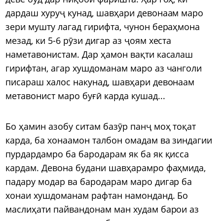
дардаш хуруҷ кунад, шавҳари девонаам маро
зери мушту лагад гирифта, чунон бераҳмона
мезад, ки 5-6 рӯзи дигар аз ҷоям хеста
наметавонистам. Дар ҳамон вақти касалаш
гирифтан, агар хушдоманам маро аз чанголи
писараш халос накунад, шавҳари девонаам
метавонист маро буғӣ карда кушад...
Бо ҳамин азобу ситам базӯр панҷ моҳ тоқат
карда, ба хонаамон талбон омадам ва зиндагии
пурдардамро ба бародарам як ба як қисса
кардам. Девона будани шавҳарамро фаҳмида,
падару модар ва бародарам маро дигар ба
хонаи хушдоманам рафтан намонданд. Бо
маслиҳати пайвандонам ман худам барои аз