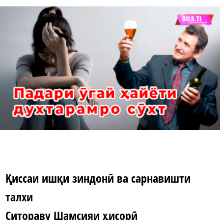
Қиссаи ишқи зиндонӣ ва сарнавишти
талхи
Ситораву Шамсияи ҳисорӣ