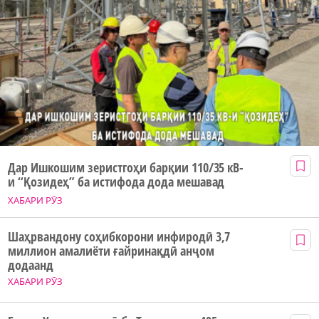
Дар Ишкошим зеристгоҳи барқии 110/35 кВ-
и “Қозидеҳ” ба истифода дода мешавад
ХАБАРИ РӮЗ
Шаҳрвандону соҳибкорони инфиродӣ 3,7
миллион амалиёти ғайринақдӣ анҷом
додаанд
ХАБАРИ РӮЗ