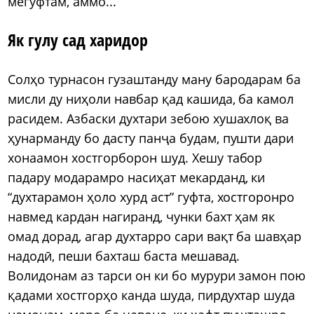
мегуфтам, аммо...
Як гулу сад харидор
Солҳо турнасон гузаштанду ману бародарам ба
мисли ду ниҳоли навбар қад кашида, ба камол
расидем. Азбаски духтари зебою хушахлоқ ва
ҳунарманду бо дасту панҷа будам, пушти дари
хонаамон хостгорборон шуд. Хешу табор
падару модарамро насиҳат мекарданд, ки
“духтарамон ҳоло хурд аст” гуфта, хостгоронро
навмед кардан нагиранд, чунки бахт ҳам як
омад дорад, агар духтарро сари вақт ба шавҳар
надодӣ, пеши бахташ баста мешавад.
Волидонам аз тарси он ки бо мурури замон пою
қадами хостгорҳо канда шуда, пирдухтар шуда