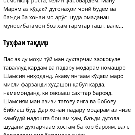
осмонкаф роста, келин фаровардем. Ману
Марям аз кӯдакӣ дугонаҳои ҷонӣ будем ва
баъди ба хонаи мо арӯс шуда омаданаш
муносибатамон боз ҳам гармтар гашт, вале...
Туҳфаи тақдир
Пас аз ду моҳи тӯй ман духтарчаи заркокуле
таваллуд кардам ва падару модарам номашро
Шамсия ниҳоданд. Акаву янгаам кӯдаки маро
мисли фарзанди худашон қабул карда,
намемонданд, ки овозаш сахттар барояд.
Шамсияи ман азизи тағову янга ва бобову
бибиаш буд. Дар хонаи падару модарам аз чизе
камбудӣ надошта бошам ҳам, баъди дусола
шудани духтарчаам хостам ба кор бароям, вале