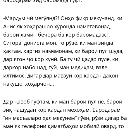
бародарам зид баромада гуфт:
-Мардум чӣ мегӯянд?! Онҳо фикр мекунанд, ки
Анис як хоҳарашро хӯронда наметавонад,
барои ҳамин бечора ба кор баромадааст.
Ситора, дониста мон, то рӯзе, ки ман зинда
ҳастам, ҳаргиз намемонам, ки барои пул шуда,
дар ягон ҷо кор кунӣ. Ба ту чӣ қадар пуле, ки
даркор набошад, гӯй, ман медиҳам, вале
илтимос, дигар дар мавзӯи кор кардан даҳон
накушо, хоҳарҷон...
Дар ҷавоб гуфтам, ки ман барои пул не, барои
зиқ нашудан кор кардан мехоҳам. Бародарам
“ин масъаларо ҳал мекунем” гӯён, рӯзи дигар ба
ман як телефони қиматбаҳои мобилӣ овард, то