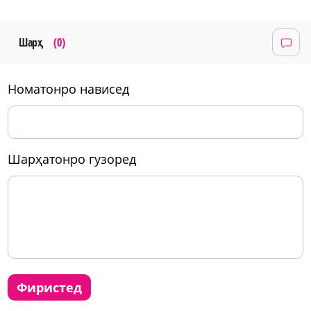
Шарҳ
(0)
номатонро нависед
шарҳатонро гузоред
фиристед