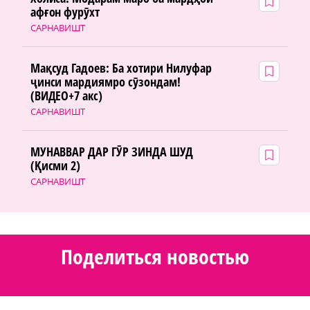
афғон фурӯхт
САРНАВИШТ
Мақсуд Гадоев: Ба хотири Нилуфар
ҷинси мардиямро сӯзондам!
(ВИДЕО+7 акс)
САРНАВИШТ
МУНАВВАР ДАР ГӮР ЗИНДА ШУД
(Қисми 2)
САРНАВИШТ
Поделиться новостью