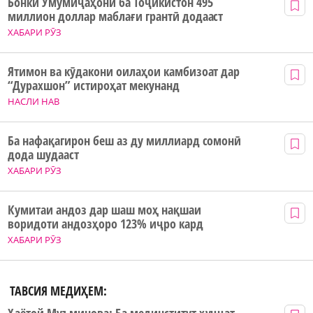
Бонки Умумиҷаҳонӣ ба Тоҷикистон 495
миллион доллар маблағи грантӣ додааст
ХАБАРИ РӮЗ
Ятимон ва кӯдакони оилаҳои камбизоат дар
“Дурахшон” истироҳат мекунанд
НАСЛИ НАВ
Ба нафақагирон беш аз ду миллиард сомонӣ
дода шудааст
ХАБАРИ РӮЗ
Кумитаи андоз дар шаш моҳ нақшаи
воридоти андозҳоро 123% иҷро кард
ХАБАРИ РӮЗ
ТАВСИЯ МЕДИҲЕМ:
Ҳаётой Муъминова: Ба мединститут ҳуҷҷат