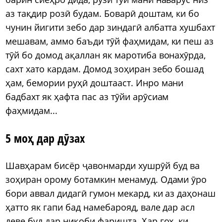
аз тақдир розӣ будам. Боварӣ доштам, ки бо
чунин йигити зебо дар зиндагӣ албатта хушбахт
мешавам, аммо баъди тӯй фаҳмидам, ки пеш аз
тӯй бо домод ақаллан як маротиба вонахӯрда,
сахт хато кардам. Домод зоҳиран зебо бошад
ҳам, бемории руҳӣ доштааст. Инро мани
бадбахт як ҳафта пас аз тӯйи арӯсиам
фаҳмидам...
5 моҳ дар дӯзах
Шавҳарам бисёр ҷавонмарди хушрӯй буд ва
зоҳиран орому ботамкин менамуд. Одами ӯро
бори аввал дидагӣ гумон мекард, ки аз даҳонаш
ҳатто як гапи бад намебарояд, вале дар асл
деве буд дар ниқоби фаришта. Ҳар гоҳ, ки