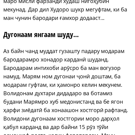
маро мисли фарзанди худаш нигоҳубин
мекунад. Дар дил Худоро шукр мегуфтам, ки ба
ман чунин бародари ғамхор додааст...
Дугонаам янгаам шуду...
Аз байн чанд муддат гузашту падару модарам
бародарамро хонадор карданӣ шуданд.
Бародарам интихоби арӯсро ба ман вогузор
намуд. Марям ном дугонаи ҷонӣ доштам, ба
модарам гуфтам, ки ҳамонро келин мекунем.
Волидонам духтари дидадаро ва ботамиз
будани Марямро хуб медонистанд ва бе ягон
ҳарфи зиёдатӣ ба хонаашон хостгорӣ рафтанд.
Волидони дугонаам хостгории моро дарҳол
қабул карданд ва дар байни 15 рӯз тӯйи