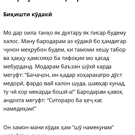
Биҳишти кӯдакӣ
Мо дар оила танҳо як духтару як писар будему
халос. Ману бародарам аз кӯдакӣ бо ҳамдигар
чунон меҳрубон будем, ки тамоми хешу табор
ва ҳаққу ҳамсояҳо ба тифоқии мо ҳасад
мебурданд. Модарам баъзан шӯхӣ карда
мегуфт: “Бачаҷон, ин қадар хоҳаракатро дӯст
медорӣ, фардо вай калон шуда, шавҳар кунад,
ту чӣ кор мекарда бошӣ-а!” Бародарам қавоқ
андохта мегуфт: “Ситораро ба ҳеҷ кас
намедиҳам!”
Он замон мани кӯдак ҳам “шӯ намекунам”