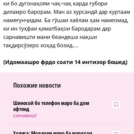
ки бо дугонаҳоям чақ-чақ карда ғубори
диламро барорам. Ман аз хурсандӣ дар куртаам
намеғунҷидам. Ба гӯшаи хаёлам ҳам намеомад,
ки ин туҳфаи қиматбаҳои бародарам дар
сарнавишти мани беандеша нақши
тақдирсӯзеро хоҳад бозид....
(Идомаашро фрдо соати 14 интизор бошед)
Похожие новости
Шиносоӣ бо телефон маро ба дом
афтонд
САРНАВИШТ
Холиса: Модарам маро ба мардҳои