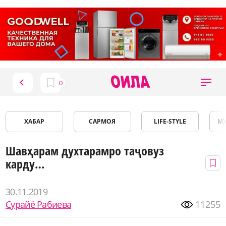
ХАБАР
САРМОЯ
LIFE-STYLE
М
Шавҳарам духтарамро таҷовуз
карду…
30.11.2019
Сурайё Рабиева
11255