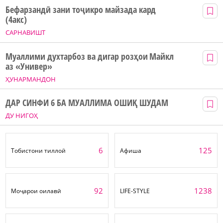
Бефарзандӣ зани тоҷикро майзада кард
(4акс)
САРНАВИШТ
Муаллими духтарбоз ва дигар розҳои Майкл
аз «Универ»
ҲУНАРМАНДОН
ДАР СИНФИ 6 БА МУАЛЛИМА ОШИҚ ШУДАМ
ДУ НИГОҲ
6
125
Тобистони тиллоӣ
Афиша
92
1238
Моҷарои оилавӣ
LIFE-STYLE