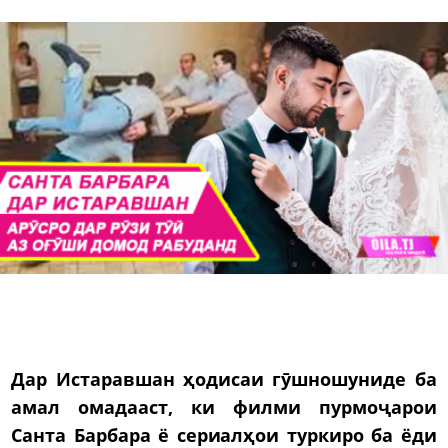
Дар Истаравшан ҳодисаи гӯшношуниде ба
амал омадааст, ки филми пурмоҷарои
Санта Барбара ё сериалҳои туркиро ба ёди