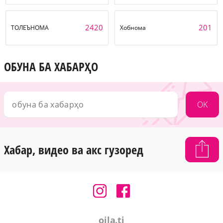
2420
201
ТОЛЕЪНОМА
Хобнома
ОБУНА БА ХАБАРҲО
OK
Хабар, видео ва акс гузоред
oila.tj