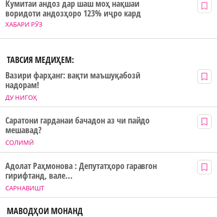
Кумитаи андоз дар шаш моҳ нақшаи
воридоти андозҳоро 123% иҷро кард
ХАБАРИ РӮЗ
ТАВСИЯ МЕДИҲЕМ:
Вазири фарҳанг: вақти маъшуқабозӣ
надорам!
ДУ НИГОҲ
Саратони гарданаи бачадон аз чи пайдо
мешавад?
СОЛИМӢ
Адолат Раҳмонова : Депутатҳоро гаравгон
гирифтанд, вале...
САРНАВИШТ
МАВОДҲОИ МОНАНД