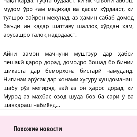
нақл карда, гуфта будааст, ки як ҷавони авбош
мудом ӯро ғам медиҳад ва қасам хӯрдааст, ки
тӯяшро вайрон мекунад, аз ҳамин сабаб домод
баъди ин қадар шаттаву шаллоқ хӯрдан ҳам,
арӯсашро талоқ надодааст.
Айни замон маҷнуни муштзӯр дар ҳабси
пешакӣ қарор дорад, домодро бошад бо бинии
шикаста дар беморхона бистарӣ намуданд.
Нигинаи арӯсак дар хонами хусуру хушдоманаш
шабу рӯз мегиряд, вай аз он ҳарос дорад, ки
Мурод аз маҳбас озод шуда боз ба сари ӯ ва
шавҳараш набиёяд...
Похожие новости