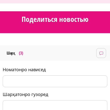
Поделиться новостью
Шарҳ
(3)
номатонро нависед
шарҳатонро гузоред