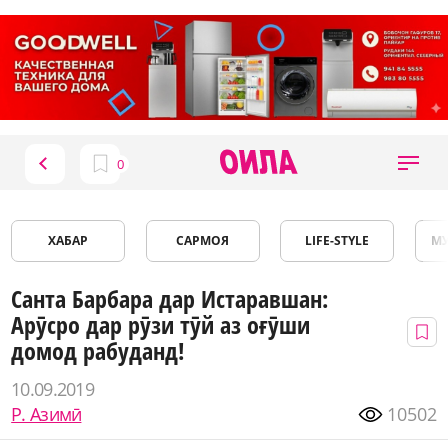
ХАБАР
САРМОЯ
LIFE-STYLE
М
Санта Барбара дар Истаравшан:
Арӯсро дар рӯзи тӯй аз оғӯши
домод рабуданд!
10.09.2019
Р. Азимӣ
10502