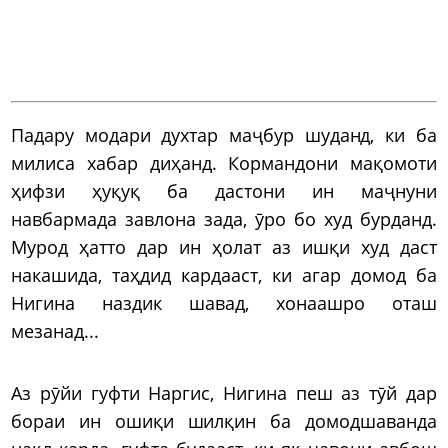
Падару модари духтар маҷбур шуданд, ки ба
милиса хабар диҳанд. Кормандони мақомоти
ҳифзи ҳуқуқ ба дастони ин маҷнуни
навбармада завлона зада, ӯро бо худ бурданд.
Мурод ҳатто дар ин ҳолат аз ишқи худ даст
накашида, таҳдид кардааст, ки агар домод ба
Нигина наздик шавад, хонаашро оташ
мезанад...
Аз рӯйи гуфти Наргис, Нигина пеш аз тӯй дар
бораи ин ошиқи шилқин ба домодшаванда