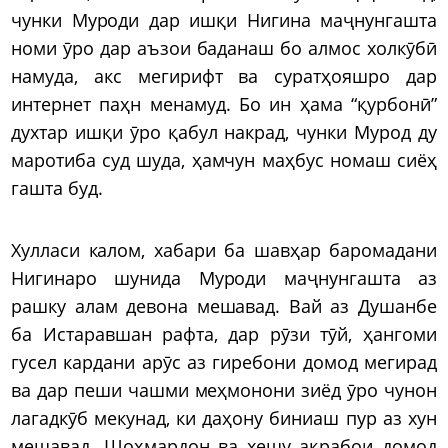
чунки Муроди дар ишқи Нигина маҷнунгашта
номи ӯро дар аъзои баданаш бо алмос холкӯбӣ
намуда, акс мегирифт ва суратҳояшро дар
интернет паҳн менамуд. Бо ин ҳама “қурбонӣ”
духтар ишқи ӯро қабул накрад, чунки Мурод ду
маротиба суд шуда, ҳамчун маҳбус номаш сиёҳ
гашта буд.
Хулласи калом, хабари ба шавҳар баромадани
Нигинаро шунида Муроди маҷнунгашта аз
рашку алам девона мешавад. Вай аз Душанбе
ба Истаравшан рафта, дар рӯзи тӯй, ҳангоми
гусел кардани арӯс аз гиребони домод мегирад
ва дар пеши чашми меҳмонони зиёд ӯро чунон
лагадкӯб мекунад, ки даҳону биниаш пур аз хун
мешавад. Шоҳмардон ва хешу ақрабои домод