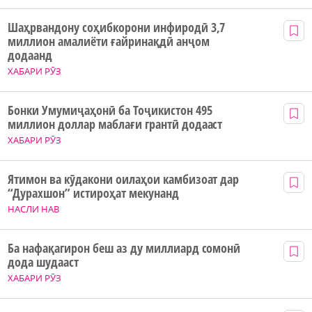
Шаҳрвандону соҳибкорони инфиродӣ 3,7
миллион амалиёти ғайринақдӣ анҷом
додаанд
ХАБАРИ РӮЗ
Бонки Умумиҷаҳонӣ ба Тоҷикистон 495
миллион доллар маблағи грантӣ додааст
ХАБАРИ РӮЗ
Ятимон ва кӯдакони оилаҳои камбизоат дар
“Дурахшон” истироҳат мекунанд
НАСЛИ НАВ
Ба нафақагирон беш аз ду миллиард сомонӣ
дода шудааст
ХАБАРИ РӮЗ