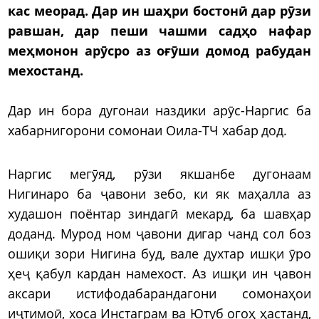
кас меорад. Дар ин шаҳри бостонӣ дар рӯзи
равшан, дар пеши чашми садҳо нафар
меҳмонон арӯсро аз оғӯши домод рабудан
мехостанд.
Дар ин бора дугонаи наздики арӯс-Наргис ба
хабарнигорони сомонаи Оила-ТЧ хабар дод.
Наргис мегӯяд, рӯзи якшанбе дугонаам
Нигинаро ба ҷавони зебо, ки як маҳалла аз
худашон поёнтар зиндагӣ мекард, ба шавҳар
доданд. Мурод ном ҷавони дигар чанд сол боз
ошиқи зори Нигина буд, вале духтар ишқи ӯро
ҳеҷ қабул кардан намехост. Аз ишқи ин ҷавон
аксари истифодабарандагони сомонаҳои
иҷтимоӣ, хоса Инстаграм ва Ютуб огоҳ ҳастанд,