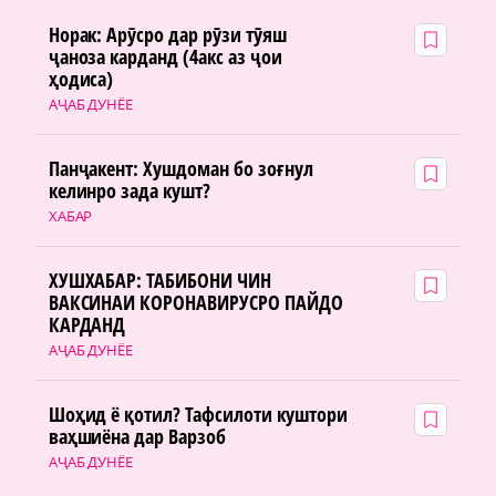
Норак: Арӯсро дар рӯзи тӯяш
ҷаноза карданд (4акс аз ҷои
ҳодиса)
АҶАБ ДУНЁЕ
Панҷакент: Хушдоман бо зоғнул
келинро зада кушт?
ХАБАР
ХУШХАБАР: ТАБИБОНИ ЧИН
ВАКСИНАИ КОРОНАВИРУСРО ПАЙДО
КАРДАНД
АҶАБ ДУНЁЕ
Шоҳид ё қотил? Тафсилоти куштори
ваҳшиёна дар Варзоб
АҶАБ ДУНЁЕ