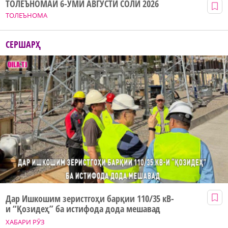
ТОЛЕЪНОМАИ 6-УМИ АВГУСТИ СОЛИ 2026
ТОЛЕЪНОМА
СЕРШАРҲ
Дар Ишкошим зеристгоҳи барқии 110/35 кВ-
и “Қозидеҳ” ба истифода дода мешавад
ХАБАРИ РӮЗ