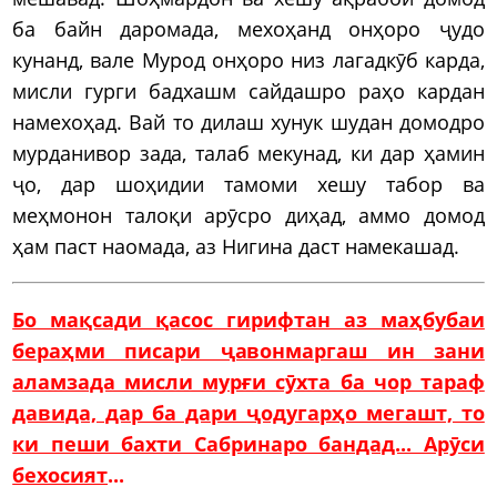
ба байн даромада, мехоҳанд онҳоро ҷудо
кунанд, вале Мурод онҳоро низ лагадкӯб карда,
мисли гурги бадхашм сайдашро раҳо кардан
намехоҳад. Вай то дилаш хунук шудан домодро
мурданивор зада, талаб мекунад, ки дар ҳамин
ҷо, дар шоҳидии тамоми хешу табор ва
меҳмонон талоқи арӯсро диҳад, аммо домод
ҳам паст наомада, аз Нигина даст намекашад.
Бо мақсади қасос гирифтан аз маҳбубаи
бераҳми писари ҷавонмаргаш ин зани
аламзада мисли мурғи сӯхта ба чор тараф
давида, дар ба дари ҷодугарҳо мегашт, то
ки пеши бахти Сабринаро бандад... Арӯси
бехосият
...