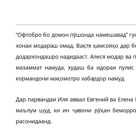
“Офтобро бо домон пӯшонда намешавад” гуфт
хонаи модараш омад. Вақте ҳамсояҳо дар бо
додархондашро надидааст. Алеся модар ва 
мазаммат намуда, худаш ба идораи пулис
кормандони мақомотро хабардор намуд.
Дар парвандаи Иля аввал Евгений ва Елена
маълум шуд, ки ин ҷавони рӯҳан беморро
расонидаанд.