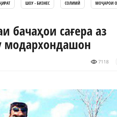
ҶИРАТ
ШОУ - БИЗНЕС
СОЛИМӢ
МОҶАРОИ 
и бачаҳои сағера аз
у модархондашон
7118