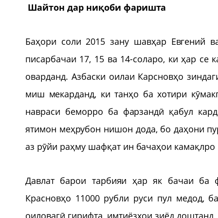
Шайтон дар ниқоби фаришта
Баҳори соли 2015 зану шавҳар Евгений в
писарбачаи 17, 15 ва 14-соларо, ки ҳар се 
оварданд. Азбаски оилаи Карсновҳо зинда
миш мекарданд, ки танҳо ба хотири кӯмакп
навраси беморро ба фарзандӣ қабул кард
ятимон меҳрубон нишон дода, бо даҳони пур
аз рӯйи раҳму шафқат ин бачаҳои камақлро 
Давлат барои тарбияи ҳар як бачаи ба 
Красновҳо 11000 рубли руси пул медод, ба
оиловагӣ гирифта, имтиёзҳои зиёд доштанд, 