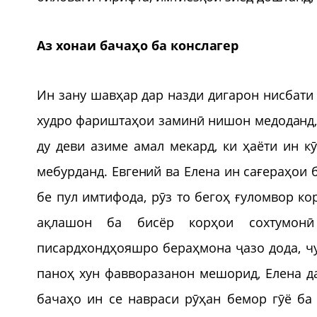
Аз хонаи бачаҳо ба конслагер
Ин зану шавҳар дар назди дигарон нисбати
худро фариштаҳои заминӣ нишон медоданд, 
ду деви азиме амал мекард, ки ҳаёти ин к
мебурданд. Евгений ва Елена ин сағераҳои
бе пул имтифода, рӯз то бегоҳ ғуломвор к
ақлашон ба бисёр корҳои сохтумонӣ 
писардхондҳояшро бераҳмона ҷазо дода, чу
паноҳ хун фавворазанон мешорид, Елена д
бачаҳо ин се навраси рӯҳан бемор гӯё ба