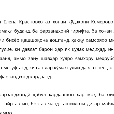
а Елена Красновҳо аз хонаи кӯдакони Кемерово
камақл буданд, ба фарзандхонӣ гирифта, ба хонаи 
гии бисёр қашшоқона доштанд, ҳаққу ҳамсояҳо м
улие, ки давлат барои ҳар як кӯдак медиҳад, ин
аанд, аммо зану шавҳар худро ғамхору меҳруб
 мегуфтанд, ки гап дар кӯмакпулии давлат нест, о
фарзандхонд кардаанд...
фарзандхондӣ қабул кардаашон ҳар моҳ ба ои
 ғайр аз ин, боз аз чанд ташкилоти дигар мабл
аммо...