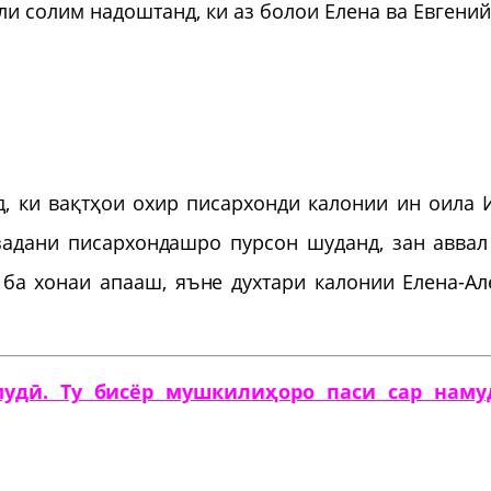
и солим надоштанд, ки аз болои Елена ва Евгений
, ки вақтҳои охир писархонди калонии ин оила 
задани писархондашро пурсон шуданд, зан аввал
ба хонаи апааш, яъне духтари калонии Елена-Ал
удӣ. Ту бисёр мушкилиҳоро паси сар наму