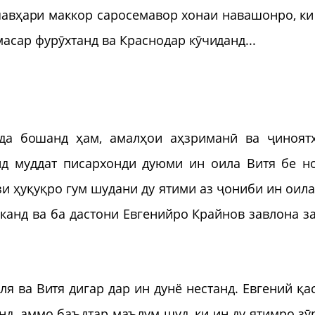
авҳари маккор саросемавор хонаи навашонро, ки
масар фурӯхтанд ва Краснодар кӯчиданд...
рда бошанд ҳам, амалҳои аҳзриманӣ ва ҷиноят
д муддат писархонди дуюми ин оила Витя бе н
и ҳуқуқро гум шудани ду ятими аз ҷониби ин оила
канд ва ба дастони Евгенийро Крайнов завлона за
я ва Витя дигар дар ин дунё нестанд. Евгений қа
нд, аммо баъдтар маълум шуд, ки ин ду ятимро зӯ