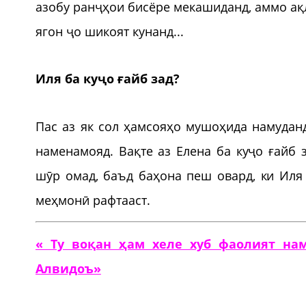
азобу ранҷҳои бисёре мекашиданд, аммо ақл
ягон ҷо шикоят кунанд...
Иля ба куҷо ғайб зад?
Пас аз як сол ҳамсояҳо мушоҳида намуданд
наменамояд. Вақте аз Елена ба куҷо ғайб 
шӯр омад, баъд баҳона пеш овард, ки Иля 
меҳмонӣ рафтааст.
« Ту воқан ҳам хеле хуб фаолият нам
Алвидоъ»