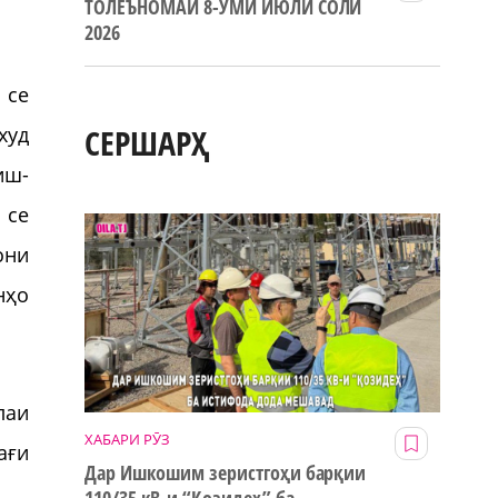
ТОЛЕЪНОМАИ 8-УМИ ИЮЛИ СОЛИ
2026
 се
СЕРШАРҲ
худ
иш-
 се
они
нҳо
лаи
ХАБАРИ РӮЗ
ағи
Дар Ишкошим зеристгоҳи барқии