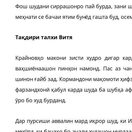
Фош шудани сиррашонро пай бурда, зани ш
меҳнати се бачаи ятим бунёд гашта буд, осе
Тақдири талхи Витя
Крайновҳо макони зисти худро дигар ка
ваҳшиёнаашон пинҳон намонд. Пас аз чан
шинон ғайб зад. Кормандони мақомоти ҳифз
фарзандхонӣ қабул карда шуда ба шубҳа аф
ӯро бо худ бурданд.
Дар пурсиши аввалин мард иқрор шуд, ки Ил
мехӯрд, ки бачаҳо бо аҷали худашон мурдаа