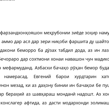
 фарзандхонҳояшон меҳрубонии зиёде зоҳир наму
аммо дар асл дар зери ниқоби фаршита ду шайто
ӯдакони беморро ба дӯзах табдил дода, аз ин лаз
 бечораро дар сохтмони хонаи навашон чун мадик
ор мефармуданд. Азбаски бачаҳо рӯҳан бемор буда
намерасад. Евгений барои хурдтарин хат
нон мезад, ки аз даҳону бинии ин бачаҳои бе пу
ар бераҳмӣ аз шавҳараш монданӣ надошт. Аз хо
 конслагер афтида, аз дасти модархонди золима