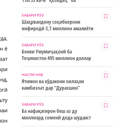
110/35 кВ-и “Қозидеҳ” ба
истифода дода мешавад
ХАБАРИ РӮЗ
Шаҳрвандону соҳибкорони
инфиродӣ 3,7 миллион амалиёти
ғайринақдӣ анҷом додаанд
да,
ХАБАРИ РӮЗ
н ё
Бонки Умумиҷаҳонӣ ба
Тоҷикистон 495 миллион доллар
зат
маблағи грантӣ додааст
ори
НАСЛИ НАВ
нд,
Ятимон ва кӯдакони оилаҳои
камбизоат дар “Дурахшон”
огӣ
истироҳат мекунанд
шту
ХАБАРИ РӮЗ
наи
Ба нафақагирон беш аз ду
миллиард сомонӣ дода шудааст
шон