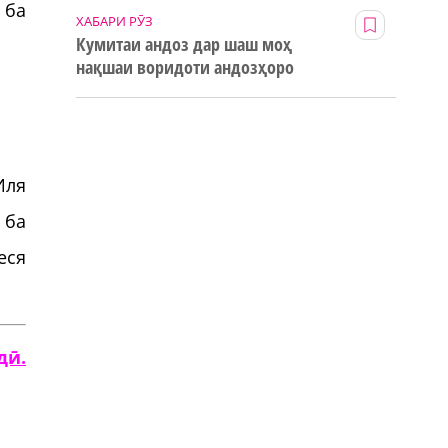
 ба
ХАБАРИ РӮЗ
Кумитаи андоз дар шаш моҳ
нақшаи воридоти андозҳоро
123% иҷро кард
Иля
 ба
еся
дӣ.