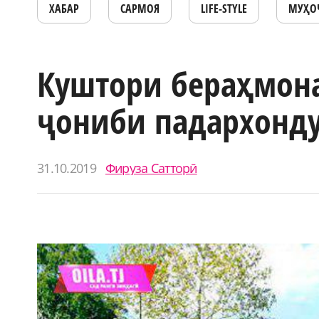
ХАБАР
САРМОЯ
LIFE-STYLE
МУҲО
Куштори бераҳмона
ҷониби падархонд
31.10.2019
Фируза Сатторӣ