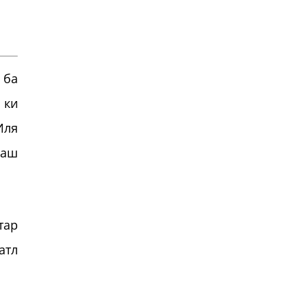
 ба
 ки
Иля
раш
тар
атл