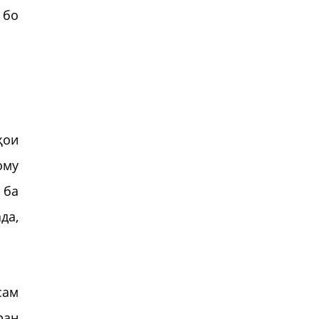
 бо
ҳои
ому
 ба
да,
сам
ран