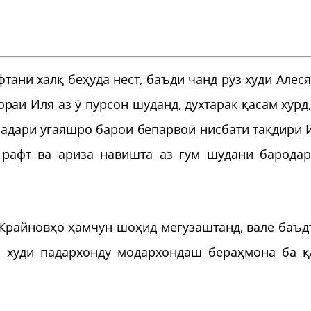
анӣ халқ беҳуда нест, баъди чанд рӯз худи Алеся
раи Иля аз ӯ пурсон шуданд, духтарак қасам хӯрд,
падари ӯгаяшро барои бепарвоӣ нисбати тақдири 
 рафт ва ариза навишта аз гум шудани барода
 Крайновҳо ҳамчун шоҳид мегузаштанд, вале баъд
 худи падархонду модархондаш бераҳмона ба қ