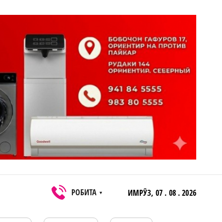
РОБИТА
ИМРӮЗ,
07 . 08 . 2026
▼