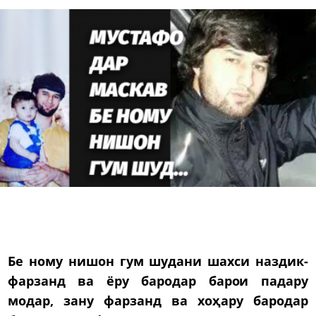
Бе ному нишон гум шудани шахси наздик-
фарзанд ва ёру бародар барои падару
модар, зану фарзанд ва хоҳару бародар