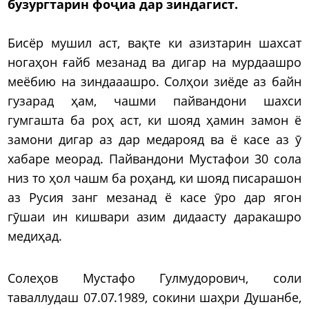
бузургтарин фоҷиа дар зиндагист.
Бисёр мушил аст, вақте ки азизтарин шахсат
ногаҳон ғайб мезанад ва дигар на мурдаашро
меёбию на зиндааашро. Солҳои зиёде аз байн
гузарад ҳам, чашми пайвандони шахси
гумгашта ба роҳ аст, ки шояд ҳамин замон ё
замони дигар аз дар медарояд ва ё касе аз ӯ
хабаре меорад. Пайвандони Мустафои 30 сола
низ то ҳол чашм ба роҳанд, ки шояд писарашон
аз Русия занг мезанад ё касе ӯро дар ягон
гӯшаи ин кишвари азим дидаасту даракашро
медиҳад.
Солеҳов Мустафо Гулмудорович, соли
таваллудаш 07.07.1989, сокини шаҳри Душанбе,