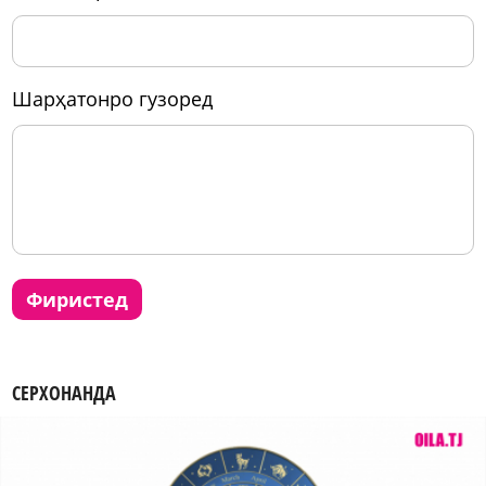
шарҳатонро гузоред
фиристед
СЕРХОНАНДА