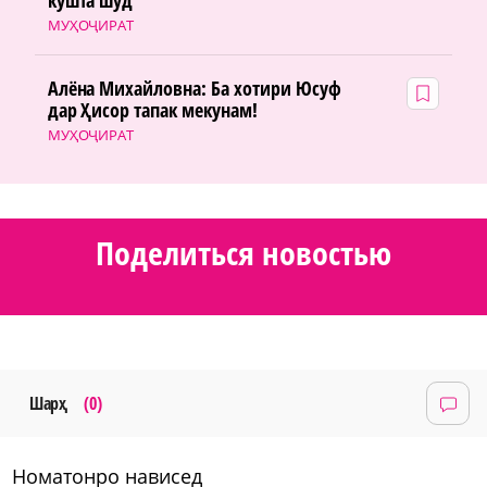
кушта шуд
МУҲОҶИРАТ
Алёна Михайловна: Ба хотири Юсуф
дар Ҳисор тапак мекунам!
МУҲОҶИРАТ
Поделиться новостью
Шарҳ
(0)
номатонро нависед