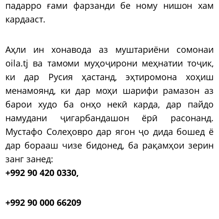
падарро ғами фарзанди бе ному нишон хам
кардааст.
Аҳли ин хонавода аз муштариёни сомонаи
oila.tj ва тамоми муҳоҷирони меҳнатии тоҷик,
ки дар Русия ҳастанд, эҳтиромона хоҳиш
менамоянд, ки дар моҳи шарифи рамазон аз
барои худо ба онҳо некӣ карда, дар пайдо
намудани ҷигарбандашон ёрӣ расонанд.
Мустафо Cолеҳовро дар ягон ҷо дида бошед ё
дар борааш чизе бидонед, ба рақамҳои зерин
занг занед:
+992 90 420 0330,
+992 90 000 66209