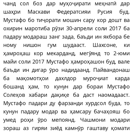
чанд сол боз дар муҳоҷирати меҳнатӣ дар
шаҳри Маскави Федератсияи Русия буд.
Мустафо бо тиҷорати мошин сару кор дошт ва
охирин маротиба рӯзи 30-апрели соли 2017 ба
падару модараш занг зада, баъди ин якбора бе
ному нишон гум шудааст. Шахсоне, ки
ҳамроҳаш кор мекарданд, мегӯянд то 2-юми
майи соли 2017 Мустафо ҳамроҳашон буд, вале
баъди ин дигар ӯро надидаанд. Пайвандонаш
ба мақомотҳои дахлдор муроҷиат карда
бошанд ҳам, то кунун дар бораи Мустафо
Солеҳов хабари дақиқе ба даст наомадааст.
Мустафо падари ду фарзанди хурдсол буда, то
кунун падару модар ва ҳамсару бачаҳояш бо
умед роҳи ӯро мепоянд. Чашмони модари
зораш аз гиряи зиёд камнӯр гаштаву қомати