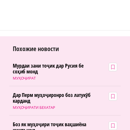
Похожие новости
Мурдаи зани тоҷик дар Русия бе
соҳиб монд
МУҲОҶИРАТ
Дар Перм муҳоҷиронро боз латукӯб
карданд
МУҲОҶИРАТИ БЕХАТАР
Боз як муҳоҷири тоҷик ваҳшиёна