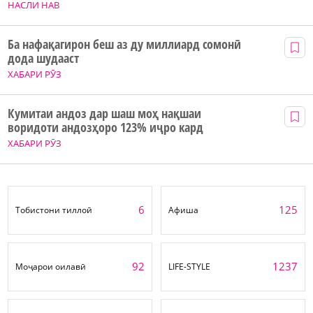
НАСЛИ НАВ
Ба нафақагирон беш аз ду миллиард сомонӣ
дода шудааст
ХАБАРИ РӮЗ
Кумитаи андоз дар шаш моҳ нақшаи
воридоти андозҳоро 123% иҷро кард
ХАБАРИ РӮЗ
6
125
Тобистони тиллоӣ
Афиша
92
1237
Моҷарои оилавӣ
LIFE-STYLE