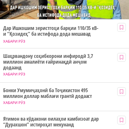
Дар Ишкошим зеристгоҳи барқии 110/35 кВ-
и “Қозидеҳ” ба истифода дода мешавад
ХАБАРИ РӮЗ
Шаҳрвандону соҳибкорони инфиродӣ 3,7
миллион амалиёти ғайринақдӣ анҷом
додаанд
ХАБАРИ РӮЗ
Бонки Умумиҷаҳонӣ ба Тоҷикистон 495
миллион доллар маблағи грантӣ додааст
ХАБАРИ РӮЗ
Ятимон ва кӯдакони оилаҳои камбизоат дар
“Дурахшон” истироҳат мекунанд