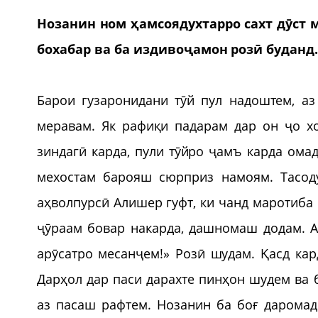
Нозанин ном ҳамсоядухтарро сахт дӯст
бохабар ва ба издивоҷамон розӣ буданд
Барои гузаронидани тӯй пул надоштем, аз
меравам. Як рафиқи падарам дар он ҷо х
зиндагӣ карда, пули тӯйро ҷамъ карда ома
мехостам барояш сюрприз намоям. Тасод
аҳволпурсӣ Алишер гуфт, ки чанд маротиба 
ҷӯраам бовар накарда, дашномаш додам. А
арӯсатро месанҷем!» Розӣ шудам. Қасд кар
Дарҳол дар паси дарахте пинҳон шудем ва 
аз пасаш рафтем. Нозанин ба боғ даромад.