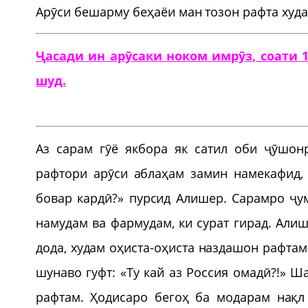
Арӯси бешарму беҳаёи ман тозон рафта худ
Ҷасади ин арӯсаки ноком имрӯз, соати 1
шуд.
Аз сарам гӯё якбора як сатил оби ҷӯшон
рафтори арӯси аблаҳам замин намекафид, 
бовар кардӣ?» пурсид Алишер. Сарамро ҷу
намудам ва фармудам, ки сурат гирад. Али
дода, худам оҳиста-оҳиста наздашон рафтам
шунаво гуфт: «Ту кай аз Россия омадӣ?!» 
рафтам. Ҳодисаро бегоҳ ба модарам нақл 