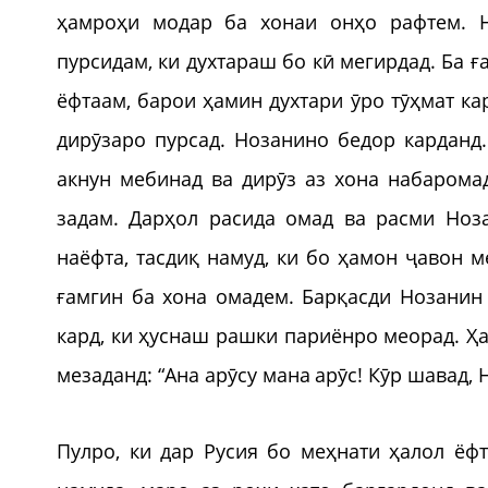
ҳамроҳи модар ба хонаи онҳо рафтем. Н
пурсидам, ки духтараш бо кӣ мегирдад. Ба ғ
ёфтаам, барои ҳамин духтари ӯро тӯҳмат ка
дирӯзаро пурсад. Нозанино бедор карданд.
акнун мебинад ва дирӯз аз хона набаромад
задам. Дарҳол расида омад ва расми Но
наёфта, тасдиқ намуд, ки бо ҳамон ҷавон 
ғамгин ба хона омадем. Барқасди Нозанин
кард, ки ҳуснаш рашки париёнро меорад. Ҳ
мезаданд: “Ана арӯсу мана арӯс! Кӯр шавад,
Пулро, ки дар Русия бо меҳнати ҳалол ёф