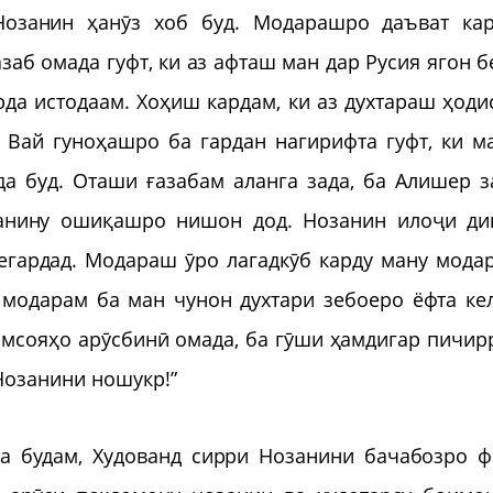
озанин ҳанӯз хоб буд. Модарашро даъват кар
азаб омада гуфт, ки аз афташ ман дар Русия ягон б
рда истодаам. Хоҳиш кардам, ки аз духтараш ҳоди
 Вай гуноҳашро ба гардан нагирифта гуфт, ки м
а буд. Оташи ғазабам аланга зада, ба Алишер з
занину ошиқашро нишон дод. Нозанин илоҷи ди
мегардад. Модараш ӯро лагадкӯб карду ману мода
 модарам ба ман чунон духтари зебоеро ёфта ке
амсояҳо арӯсбинӣ омада, ба гӯши ҳамдигар пичир
 Нозанини ношукр!”
та будам, Худованд сирри Нозанини бачабозро 