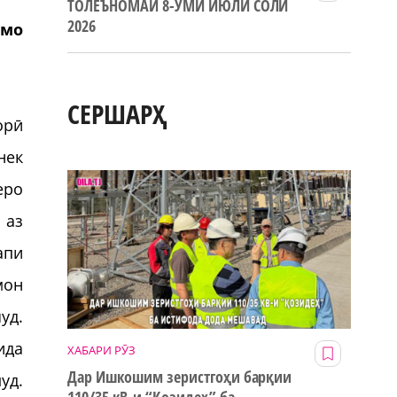
ТОЛЕЪНОМАИ 8-УМИ ИЮЛИ СОЛИ
2026
 мо
СЕРШАРҲ
орӣ
нек
еро
 аз
апи
мон
уд.
ида
ХАБАРИ РӮЗ
Дар Ишкошим зеристгоҳи барқии
уд.