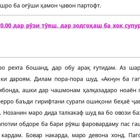
ашро ба оғӯши ҳамон ҷавон партофт.
0.00 дар рӯзи тӯяш, дар зодгоҳаш ба хок супу
ро рехта бошанд, дар обу арақ ғутидам. Аз ша
ки дароям. Дилам пора-пора шуд. «Акнун ба га
мбонда, ашки дар чашмонам ҳалқазадаро ноаён 
шерро баъди гирифтани сурати ошиқони беҳаё ҷа
. Нозанин маро дида талхакаф шуд ва бо овози ба
Шапотии обдоре ба бари рӯяш фаровардаму пас га
кардам. Бовар накарда, маро девона хонд. Паг