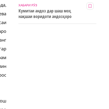
да,
ХАБАРИ РӮЗ
Кумитаи андоз дар шаш моҳ
ева
нақшаи воридоти андозҳоро
123% иҷро кард
саи
аро
анг
гар
рам
лин
рос
фош