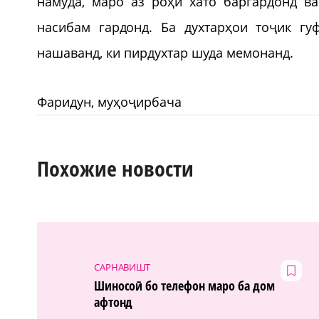
намуда, маро аз роҳи хато баргардонд в
насибам гардонд. Ба духтарҳои тоҷик г
нашаванд, ки пирдухтар шуда мемонанд.
Фаридун, муҳоҷирбача
Похожие новости
САРНАВИШТ
Шиносоӣ бо телефон маро ба дом
афтонд