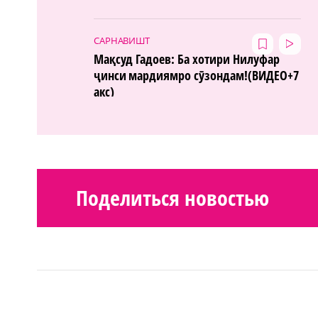
САРНАВИШТ
Мақсуд Гадоев: Ба хотири Нилуфар
ҷинси мардиямро сӯзондам!(ВИДЕО+7
акс)
Поделиться новостью