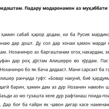
 медоштам. Падару модаронамон аз муҳаббати
.
 ҳамин сабаб қарор додам, ки ба Русия мардик
онаю дар дошт. Ду сол дар хонаи ҳамон марди 
дам. Нозанинро аз баргаштанам огоҳ накардам, з
уфан дар роҳ дӯстам Алишерро во хӯрдам. Пас
Нозанинро бо як бача дидааст. Мани сарсахт ба г
лишер ранҷида гуфт: «Бовар накунӣ, биё ҳардуя
дагӣ барин, ҳамин дам аз дур Нозанин намоён ш
баъди аз мо гузашта хеле дур рафтанаш поида-по
 Дар боғ ба ғайри як ҷавон дигар касе наменам