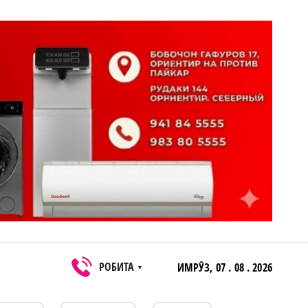
РОБИТА
ИМРӮЗ,
07 . 08 . 2026
▼