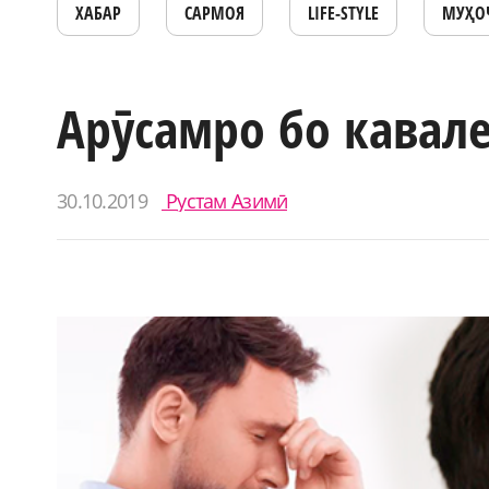
ХАБАР
САРМОЯ
LIFE-STYLE
МУҲО
Арӯсамро бо кавал
30.10.2019
Рустам Азимӣ