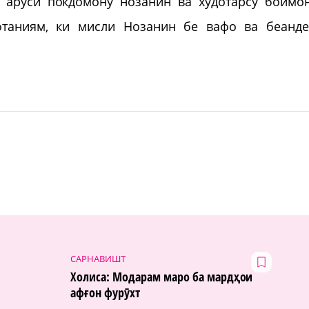
а арӯси покдомону нозанин ва худотарсу боимо
уфтаниям, ки мисли Нозанин бе вафо ва беанд
САРНАВИШТ
Холиса: Модарам маро ба мардҳои
афғон фурӯхт