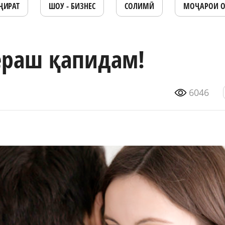
ҶИРАТ
ШОУ - БИЗНЕС
СОЛИМӢ
МОҶАРОИ 
ераш қапидам!
6046