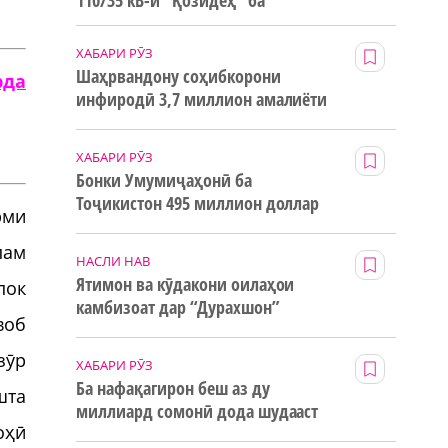
110/35 кВ-и “Қозидеҳ” ба
истифода дода мешавад
ХАБАРИ РӮЗ
Шаҳрвандону соҳибкорони
рда
инфиродӣ 3,7 миллион амалиёти
ғайринақдӣ анҷом додаанд
ХАБАРИ РӮЗ
Бонки Умумиҷаҳонӣ ба
Тоҷикистон 495 миллион доллар
рми
маблағи грантӣ додааст
пам
НАСЛИ НАВ
Ятимон ва кӯдакони оилаҳои
пок
камбизоат дар “Дурахшон”
воб
истироҳат мекунанд
зӯр
ХАБАРИ РӮЗ
Ба нафақагирон беш аз ду
шта
миллиард сомонӣ дода шудааст
оҳӣ