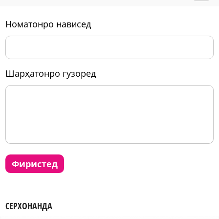
номатонро нависед
шарҳатонро гузоред
фиристед
СЕРХОНАНДА