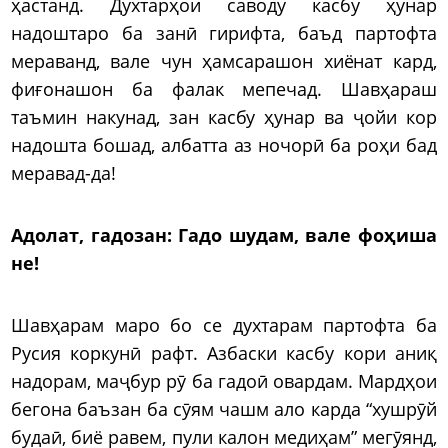
ҳастанд. Духтарҳои саводу касбу ҳунар
надоштаро ба занӣ гирифта, баъд партофта
мераванд, вале чун ҳамсарашон хиёнат кард,
фиғонашон ба фалак мепечад. Шавҳараш
таъмин накунад, зан касбу ҳунар ва ҷойи кор
надошта бошад, албатта аз ночорӣ ба роҳи бад
меравад-да!
Адолат, гадозан:
Гадо шудам, вале фоҳиша
не!
Шавҳарам маро бо се духтарам партофта ба
Русия коркунӣ рафт. Азбаски касбу кори аниқ
надорам, маҷбур рӯ ба гадоӣ овардам. Мардҳои
бегона баъзан ба сӯям чашм ало карда “хушрӯй
будаӣ, биё равем, пули калон медиҳам” мегӯянд,