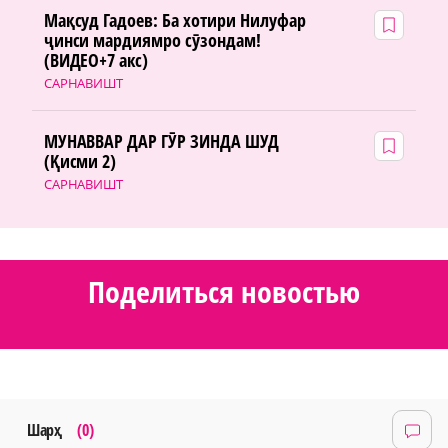
Мақсуд Гадоев: Ба хотири Нилуфар
ҷинси мардиямро сӯзондам!
(ВИДЕО+7 акс)
САРНАВИШТ
МУНАВВАР ДАР ГӮР ЗИНДА ШУД
(Қисми 2)
САРНАВИШТ
Поделиться новостью
Шарҳ
(0)