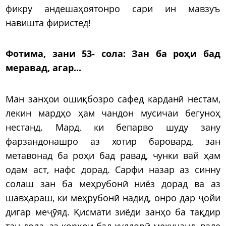
фикру андешаҳоятонро сари ин мавзуъ
навишта фиристед!
Фотима, зани 53- сола:
Зан ба роҳи бад
меравад, агар...
Ман занҳои ошиқбозро сафед карданӣ нестам,
лекин мардҳо ҳам чандон мусичаи бегуноҳ
нестанд. Мард, ки бепарво шуду зану
фарзандонашро аз хотир баровард, зан
метавонад ба роҳи бад равад, чунки вай ҳам
одам аст, нафс дорад. Сарфи назар аз синну
солаш зан ба меҳрубонӣ ниёз дорад ва аз
шавҳараш, ки меҳрубонӣ надид, онро дар ҷойи
дигар меҷӯяд. Қисмати зиёди занҳо ба тақдир
тан дода, аз корҳои бад худдорӣ мекунанд, вале