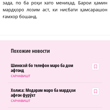
зада, по ба роҳи хато мениҳад. Барои ҳамин
мардҳоро лозим аст, ки нисбати ҳамсарашон
ғамхор бошанд.
Похожие новости
Шиносоӣ бо телефон маро ба дом
афтонд
САРНАВИШТ
Холиса: Модарам маро ба мардҳои
афғон фурӯхт
САРНАВИШТ