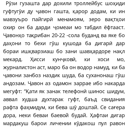
Рӯзи гузашта дар дохили троллейбус шоҳиди
гуфтугӯи ду ҷавон гашта, қарор додам, ки ин
мавзуъро пайгирӣ менамоям, зеро вақтҳои
охир он ба дарди ҷомеаи мо табдил ёфтааст.
Ҷавонҳо тақрибан 20-22 -сола буданд ва яке бо
даҳони то бехи гӯш кушода ба дигарӣ дар
бораи ишқварзиаш бо зани шавҳардоре нақл
мекард. Ҳисси кунҷковӣ, ки хоси мо,
журналистон аст, маро ба он водор намуд, ки ба
ҷавони занбоз наздик шуда, ба суханонаш гӯш
андозам. Ҷавон аз одамон заррае ибо накарда
мегуфт: “Қати як занак телефонӣ шинос шидум,
аввал худша духтарак гуфт, баъд свидания
рафта фаҳмидум, ки бева шӯ доштай. Се сағера
дора, неки беваи баевой будай. Ҳафтаи дигар
мардакуш барои личении кӯдакош пул равон