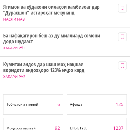
Ятимон ва кӯдакони оилаҳои камбизоат дар
“Дурахшон” истироҳат мекунанд
НАСЛИ НАВ
Ба нафақагирон беш аз ду миллиард сомонӣ
дода шудааст
ХАБАРИ РӮЗ
Кумитаи андоз дар шаш моҳ нақшаи
воридоти андозҳоро 123% иҷро кард
ХАБАРИ РӮЗ
6
125
Тобистони тиллоӣ
Афиша
92
1237
Моҷарои оилавӣ
LIFE-STYLE