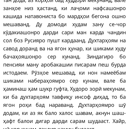
занҳое низ ҳастанд, ки лаҷоми нафсашонро
кашида натавониста бо мардҳои бегона ошно
мешаванд. Ду домоди худам зану се-чор
кӯдакиашонро дарди сари ман карда чандин
сол боз Русияро пушт кардаанд. Духтарҳоям на
савод доранд ва на ягон ҳунар, ки шиками худу
бачаҳояшонро сер кунанд. Зиндагиро бо
пенсияи ману аробакашии писарам пеш бурда
истодаем. Рӯзҳое мешавад, ки нон намеёбам
шиками набераҳоямро сер кунам, вале ба
ҳаминаш ҳам шукр гуфта, Худоро зорӣ мекунам,
ки ба духтарҳоям тавфиқу инсоф диҳад, то ба
ягон роҳи бад нараванд. Духтарҳоямро шӯ
додам, ки аз як бало халос шавам, акнун шаш-
ҳафт балои дигар дарди сарам шудааст. Хайр,
чӣ кор кунам, тақдир ҳамин будааст...