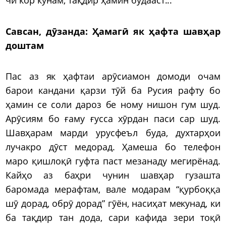
Савсан, дӯзанда:
Ҳамагӣ як ҳафта шавҳар
доштам
Пас аз як ҳафтаи арӯсиамон домоди очам
барои кандани қарзи тӯй ба Русия рафту бо
ҳамин се соли дароз бе ному нишон гум шуд.
Арӯсиям бо ғаму ғусса хӯрдан паси сар шуд.
Шавҳарам марди урусфеъл буда, духтарҳои
лучакро дӯст медорад. Ҳамеша бо телефон
маро қишлоқӣ гуфта паст мезанаду мегирёнад.
Кайҳо аз баҳри чунин шавҳар гузашта
баромада мерафтам, вале модарам “қурбоққа
шӯ дорад, обрӯ дорад” гӯён, насиҳат мекунад, ки
ба тақдир тан дода, сари кафида зери тоқӣ