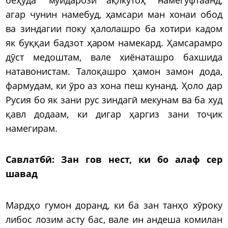
агар чунин намебуд, ҳамсари ман хонаи обод
ва зиндагии поку ҳалолашро ба хотири кадом
як буққаи бадзот ҳаром намекард. Ҳамсарамро
дӯст медоштам, вале хиёнаташро бахшида
натавонистам. Талоқашро ҳамон замон дода,
фармудам, ки ӯро аз хона пеш кунанд. Ҳоло дар
Русия бо як зани рус зиндагӣ мекунам ва ба худ
қавл додаам, ки дигар ҳаргиз зани тоҷик
намегирам.
Савлатбӣ:
Зан гов нест, ки бо алаф сер
шавад
Мардҳо гумон доранд, ки ба зан танҳо хӯроку
либос лозим асту бас, вале ин андеша комилан