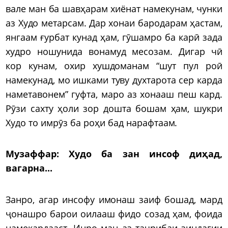
вале ман ба шавҳарам хиёнат намекунам, чунки
аз Худо метарсам. Дар хонаи бародарам ҳастам,
янгаам ғурбат кунад ҳам, гӯшамро ба карӣ зада
худро ношунида вонамуд месозам. Дигар чӣ
кор кунам, охир хушдоманам “шут пул роӣ
намекунад, мо ишками туву духтарота сер карда
наметавонем” гуфта, маро аз хонааш пеш кард.
Рӯзи сахту ҳоли зор дошта бошам ҳам, шукри
Худо то имрӯз ба роҳи бад нарафтаам.
Музаффар:
Худо ба зан инсоф диҳад,
вагарна...
Занро, агар инсофу имонаш заиф бошад, мард
ҷонашро барои оилааш фидо созад ҳам, фоида
намекардааст. Инро ман аз таҷрибаи зиндагии