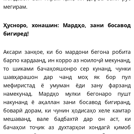
мегирам.
Ҳусноро, хонашин:
Мардҳо, зани босавод
бигиред!
Аксари занҳое, ки бо мардони бегона робита
барпо кардаанд, ин корро аз ноилоҷӣ мекунанд,
то шиками бачаҳояшонро сер кунанд, чунки
шавҳарашон дар чанд моҳ як бор пул
мефиристад ё умуман ёди зану фарзанд
намекунад. Мардҳо мулки бегонаро пушт
накунанд ё ақаллан зани босавод бигиранд,
боварӣ дорам, ки чунин ҳодисаҳо хеле камтар
мешаванд, вале бадбахтӣ дар он аст, ки
бачаҳои тоҷик аз духтарҳои хондагӣ қимоб