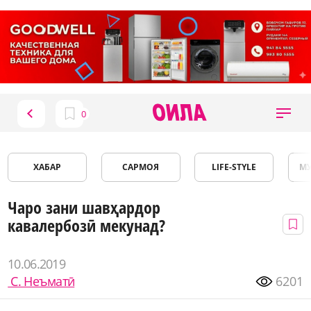
ХАБАР
САРМОЯ
LIFE-STYLE
М
Чаро зани шавҳардор
кавалербозӣ мекунад?
10.06.2019
С. Неъматӣ
6201