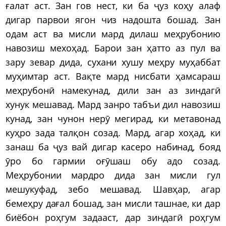
ғалат аст. Зан гов нест, ки ба ҷуз коҳу алаф
дигар парвои ягон чиз надошта бошад. Зан
одам аст ва мисли мард дилаш меҳрубонию
навозиш мехоҳад. Барои зан ҳатто аз пул ва
зару зевар дида, сухани хушу меҳру муҳаббат
муҳимтар аст. Вақте мард нисбати ҳамсараш
меҳрубонӣ намекунад, дили зан аз зиндагӣ
хунук мешавад. Мард занро табъи дил навозиш
кунад, зан чунон нерӯ мегирад, ки метавонад
куҳро зада талқон созад. Мард, агар хоҳад, ки
занаш ба ҷуз вай дигар касеро набинад, бояд
ӯро бо гармии оғӯшаш обу адо созад.
Меҳрубонии мардро дида зан мисли гул
мешукуфад, зебо мешавад. Шавҳар, агар
бемеҳру дағал бошад, зан мисли ташнае, ки дар
биёбон роҳгум задааст, дар зиндагӣ роҳгум