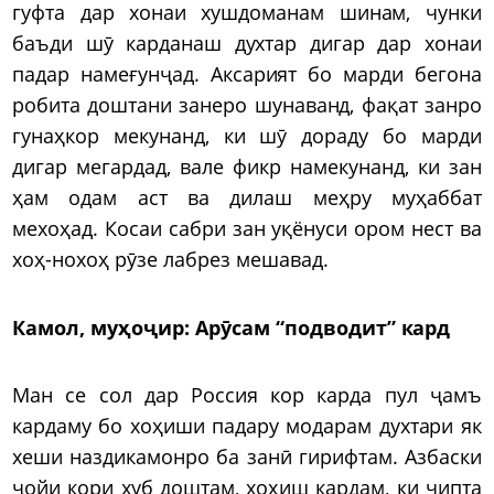
гуфта дар хонаи хушдоманам шинам, чунки
баъди шӯ карданаш духтар дигар дар хонаи
падар намеғунҷад. Аксарият бо марди бегона
робита доштани занеро шунаванд, фақат занро
гунаҳкор мекунанд, ки шӯ дораду бо марди
дигар мегардад, вале фикр намекунанд, ки зан
ҳам одам аст ва дилаш меҳру муҳаббат
мехоҳад. Косаи сабри зан уқёнуси ором нест ва
хоҳ-нохоҳ рӯзе лабрез мешавад.
Камол, муҳоҷир:
Арӯсам “подводит” кард
Ман се сол дар Россия кор карда пул ҷамъ
кардаму бо хоҳиши падару модарам духтари як
хеши наздикамонро ба занӣ гирифтам. Азбаски
ҷойи кори хуб доштам, хоҳиш кардам, ки чипта