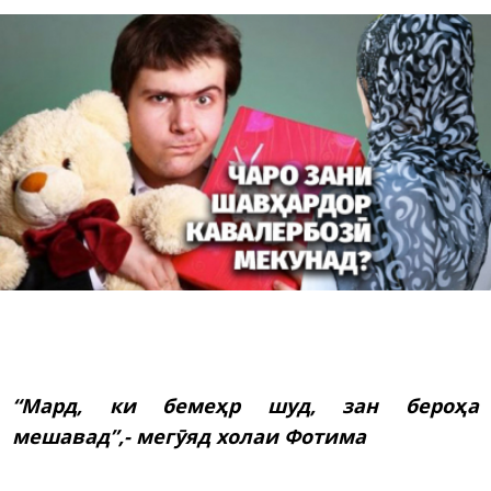
“Мард, ки бемеҳр шуд, зан бероҳа
мешавад”,- мегӯяд холаи Фотима