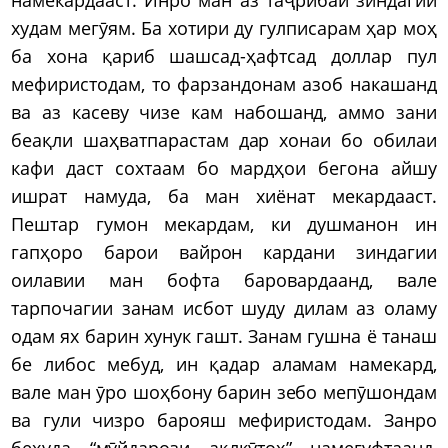
худам мегӯям. Ба хотири ду гулписарам ҳар моҳ
ба хона қариб шашсад-ҳафтсад доллар пул
мефиристодам, то фарзандонам азоб накашанд
ва аз касеву чизе кам набошанд, аммо зани
беақли шаҳватпарастам дар хонаи бо обилаи
кафи даст сохтаам бо мардҳои бегона айшу
ишрат намуда, ба ман хиёнат мекардааст.
Пештар гумон мекардам, ки душманон ин
гапҳоро барои вайрон кардани зиндагии
оилавии ман бофта баровардаанд, вале
тарпочагии занам исбот шуду дилам аз оламу
одам ях барин хунук гашт. Занам гушна ё танаш
бе либос мебуд, ин қадар аламам намекард,
вале ман ӯро шоҳбону барин зебо мепӯшондам
ва гули чизро барояш мефиристодам. Занро
беҳуда “мӯйдарози ақлкӯтоҳ” намегуфтаанд,