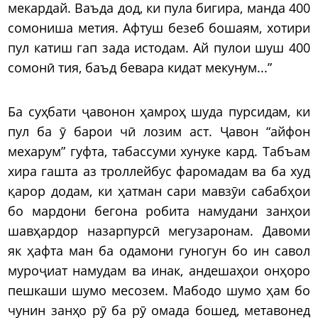
мекардай. Ваъда дод, ки пула бигира, манда 400
сомониша метия. Афтуш безеб бошаям, хотири
пул катиш гап зада истодам. Ай пулои шуш 400
сомонӣ тия, баъд бевара кидат мекунум...”
Ба суҳбати ҷавонон ҳамроҳ шуда пурсидам, ки
пул ба ӯ барои чӣ лозим аст. Ҷавон “айфон
мехарум” гуфта, табассуми хунуке кард. Табъам
хира гашта аз троллейбус фаромадам ва ба худ
қарор додам, ки ҳатман сари мавзӯи сабабҳои
бо мардони бегона робита намудани занҳои
шавҳардор назарпурсӣ мегузаронам. Давоми
як ҳафта ман ба одамони гуногун бо ин савол
муроҷиат намудам ва инак, андешаҳои онҳоро
пешкаши шумо месозем. Мабодо шумо ҳам бо
чунин занҳо рӯ ба рӯ омада бошед, метавонед