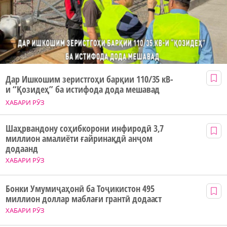
Дар Ишкошим зеристгоҳи барқии 110/35 кВ-
и “Қозидеҳ” ба истифода дода мешавад
ХАБАРИ РӮЗ
Шаҳрвандону соҳибкорони инфиродӣ 3,7
миллион амалиёти ғайринақдӣ анҷом
додаанд
ХАБАРИ РӮЗ
Бонки Умумиҷаҳонӣ ба Тоҷикистон 495
миллион доллар маблағи грантӣ додааст
ХАБАРИ РӮЗ