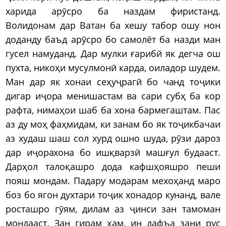
харида арӯсро ба наздам фиристанд.
Волидонам дар Ватан ба хешу табор ошу нон
доданду баъд арӯсро бо самолёт ба назди ман
гусел намуданд. Дар мулки ғарибӣ як дегча ош
пухта, никоҳи мусулмонӣ карда, оиладор шудем.
Ман дар як хонаи сеҳуҷрагӣ бо чанд тоҷики
дигар иҷора менишастам ва сари субҳ ба кор
рафта, нимаҳои шаб ба хона бармегаштам. Пас
аз ду моҳ фаҳмидам, ки занам бо як тоҷикбачаи
аз худаш шаш сол хурд ошно шуда, рӯзи дароз
дар иҷорахона бо ишқварзӣ машғул будааст.
Дарҳол талоқашро дода кафшҳояшро пеши
пояш мондам. Падару модарам мехоҳанд маро
боз бо ягон духтари тоҷик хонадор кунанд, вале
росташро гӯям, дилам аз ҷинси зан тамоман
мондааст. Зан гирам ҳам, ин дафъа зани рус