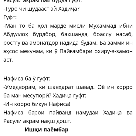
-Туро чӣ шудааст эй Хадиҷа?
Гуфт:
-Ман то ба ҳол марде мисли Муҳаммад ибни
Абдуллоҳ бурдбор, бахшанда, боаслу насаб,
ростгӯ ва амонатдор надида будам. Ба замми ин
эҳсос мекунам, ки ӯ Пайғамбари охиру-з-замон
аст.
Нафиса ба ӯ гуфт:
-Умедворам, ки шавҳарат шавад. Оё ин корро
ба ман месупорӣ? Хадиҷа гуфт:
-Ин корро бикун Нафиса!
Нафиса барои пайванд намудаи Хадиҷа ва
Расули акрам нақш дошт.
Ишқи паёмбар