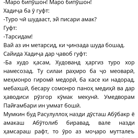
-Маро бипӯшон! Маро бипӯшон!
Хадиҷа ба ӯ гуфт:
-Туро чӣ шудааст, эй писари амак?
Гуфт:
-Тарсидам!
Вай аз ин метарсид, ки ҷинзада шуда бошад.
Сайида Хадиҷа дар ҷавоб гуфт:
-Ба худо қасам, Худованд ҳаргиз туро хор
намесозад. Ту силаи раҳмро ба ҷо меоварӣ,
меҳмонро гиромӣ медорӣ, ба касе ки надорад,
мебахшӣ, бесару сомонро паноҳ медиҳӣ ва дар
ҳаводиси рӯзгор кӯмак мекунӣ. Умедворам
Пайғамбари ин уммат бошӣ.
Мумкин буд Расулуллоҳ назди дӯсташ Абӯбакр ё
амакаш Абӯтолиб биравад, вале назди
ҳамсараш рафт, то ӯро аз моҷаро мутталеъ