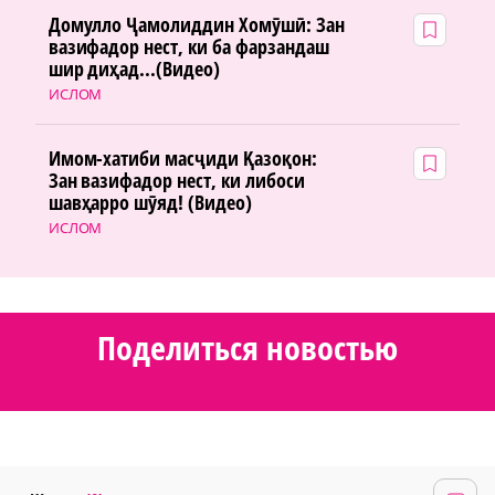
Домулло Ҷамолиддин Хомӯшӣ: Зан
вазифадор нест, ки ба фарзандаш
шир диҳад...(Видео)
ИСЛОМ
Имом-хатиби масҷиди Қазоқон:
Зан вазифадор нест, ки либоси
шавҳарро шӯяд! (Видео)
ИСЛОМ
Поделиться новостью