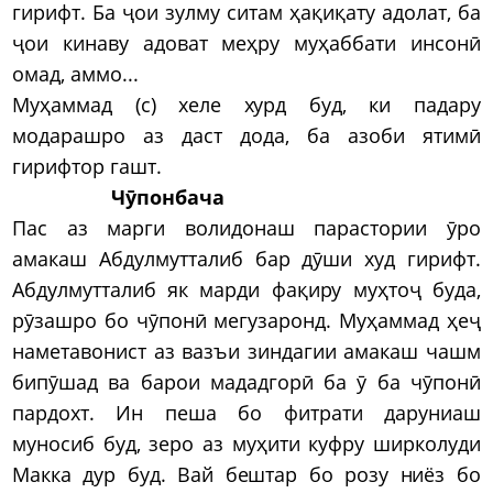
гирифт. Ба ҷои зулму ситам ҳақиқату адолат, ба
ҷои кинаву адоват меҳру муҳаббати инсонӣ
омад, аммо...
Муҳаммад (с) хеле хурд буд, ки падару
модарашро аз даст дода, ба азоби ятимӣ
гирифтор гашт.
Чӯпонбача
Пас аз марги волидонаш парастории ӯро
амакаш Абдулмутталиб бар дӯши худ гирифт.
Абдулмутталиб як марди фақиру муҳтоҷ буда,
рӯзашро бо чӯпонӣ мегузаронд. Муҳаммад ҳеҷ
наметавонист аз вазъи зиндагии амакаш чашм
бипӯшад ва барои мададгорӣ ба ӯ ба чӯпонӣ
пардохт. Ин пеша бо фитрати даруниаш
муносиб буд, зеро аз муҳити куфру ширколуди
Макка дур буд. Вай бештар бо розу ниёз бо