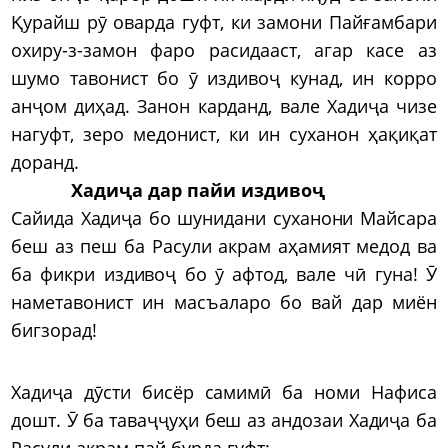
Қурайш рӯ оварда гуфт, ки замони Пайғамбари
охиру-з-замон фаро расидааст, агар касе аз
шумо тавонист бо ӯ издивоҷ кунад, ин корро
анҷом диҳад. Занон карданд, вале Хадиҷа чизе
нагуфт, зеро медонист, ки ин суханон ҳақиқат
доранд.
Хадиҷа дар пайи издивоҷ
Сайида Хадиҷа бо шунидани суханони Майсара
беш аз пеш ба Расули акрам аҳамият медод ва
ба фикри издивоҷ бо ӯ афтод, вале чӣ гуна! Ӯ
наметавонист ин масъаларо бо вай дар миён
бигзорад!
Хадиҷа дӯсти бисёр самимӣ ба номи Нафиса
дошт. Ӯ ба таваҷҷуҳи беш аз андозаи Хадиҷа ба
Расули акрам пай бурда гуфт: