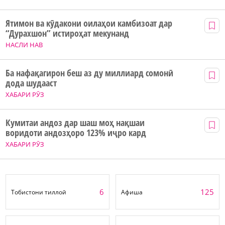
Ятимон ва кӯдакони оилаҳои камбизоат дар
“Дурахшон” истироҳат мекунанд
НАСЛИ НАВ
Ба нафақагирон беш аз ду миллиард сомонӣ
дода шудааст
ХАБАРИ РӮЗ
Кумитаи андоз дар шаш моҳ нақшаи
воридоти андозҳоро 123% иҷро кард
ХАБАРИ РӮЗ
6
125
Тобистони тиллоӣ
Афиша