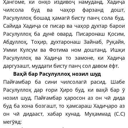
Ҳангоме, ки онҳо издивоҷ намуданд, Хадиҷа
чилсола буд ва чаҳор фарзанд дошт,
Расулуллоҳ бошад ҳамагӣ бисту панҷ сола буд.
Сайида Хадиҷа се писар ва чаҳор духтар барои
Расулуллоҳ ба дунё овард. Писаронаш Қосим,
Абдуллоҳ, Тоҳир, духтаронаш Зайнаб, Руқайя,
Умми Кулсум ва Фотима ном доштанд. Ишқи
Расулуллоҳ ва Хадиҷа то замоне, ки Хадиҷа
даргузашт, муддати бисту панҷ сол давом ёфт.
Ваҳй бар Расулуллоҳ нозил шуд
Пайғамбар ба сини чилсолагӣ расид. Шабе
Расулуллоҳ дар ғори Ҳиро буд, ки ваҳй бар ӯ
нозил шуд, Пайғамбар ҳаросон аз он чӣ дида
буд ба хона бозгашт, то ҳамсараш Хадиҷаро аз
он чӣ дидааст, хабар кунад. Муҳаммад (С.С)
мегӯяд: