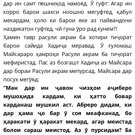
дар ин самт пешниҳод намояд. Ӯ гуфт: Агар ин
корро барои шахси ноошно мегуфтед, қабул
мекардам, ҳоло ки барои яке аз пайвандони
наздикатон гуфтед, чӣ гуна ӯро рад кунем?!
Ҳамин тавр расули акрам ба хотири тиҷорат
барои сайида Хадиҷа меравад. Ӯ ғуломаш
Майсараро ҳамроҳи Расули акрам ба тиҷорат
мефиристад. Пас аз бозгашт Хадиҷа аз Майсара
дар бораи Расули акрам мепурсад. Майсара дар
посух мегӯяд:
“Ман дар ин ҷавон чизҳои аҷиберо
мушоҳида кардам, ки ҳатто бовар
карданаш мушкил аст. Абреро дидам, ки
дар ҳама ҷо бар ӯ соя меафканад, бо
ҳаракати ӯ ҳаракат мекард, агар меистад
болои сараш меистод. Аз ӯ пурсидам? Ба