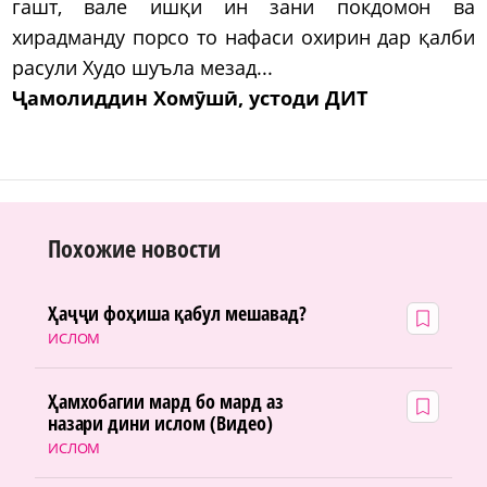
гашт, вале ишқи ин зани покдомон ва
хирадманду порсо то нафаси охирин дар қалби
расули Худо шуъла мезад...
Ҷамолиддин Хомӯшӣ,
устоди ДИТ
Похожие новости
Ҳаҷҷи фоҳиша қабул мешавад?
ИСЛОМ
Ҳамхобагии мард бо мард аз
назари дини ислом (Видео)
ИСЛОМ