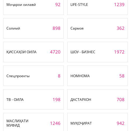
92
1239
Моҷарои оилавӣ
LIFE-STYLE
898
362
Солимӣ
Сармоя
4720
1972
ҚИССАҲОИ ОИЛА
ШОУ - БИЗНЕС
8
58
Спецпроекты
НОМНОМА
198
708
ТВ - ОИЛА
ДАСТАРХОН
МАСЛИҲАТИ
1246
942
МУҲОҶИРАТ
МУФИД