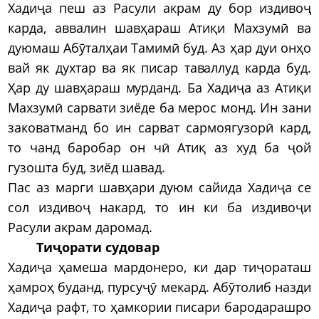
Хадиҷа пеш аз Расули акрам ду бор издивоҷ
карда, аввалин шавҳараш Атиқи Махзумӣ ва
дуюмаш Абӯталҳаи Тамимӣ буд. Аз ҳар дуи онҳо
вай як духтар ва як писар таваллуд карда буд.
Ҳар ду шавҳараш мурданд. Ба Хадиҷа аз Атиқи
Махзумӣ сарвати зиёде ба мерос монд. Ин зани
заковатманд бо ин сарват сармоягузорӣ кард,
то чанд баробар он чӣ Атиқ аз худ ба ҷой
гузошта буд, зиёд шавад.
Пас аз марги шавҳари дуюм сайида Хадиҷа се
сол издивоҷ накард, то ин ки ба издивоҷи
Расули акрам даромад.
Тиҷорати судовар
Хадиҷа ҳамеша мардонеро, ки дар тиҷораташ
ҳамроҳ буданд, пурсуҷӯ мекард. Абӯтолиб назди
Хадиҷа рафт, то ҳамкории писари бародарашро