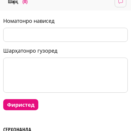
Шарҳ
(0)
номатонро нависед
шарҳатонро гузоред
фиристед
СЕРХОНАНДА