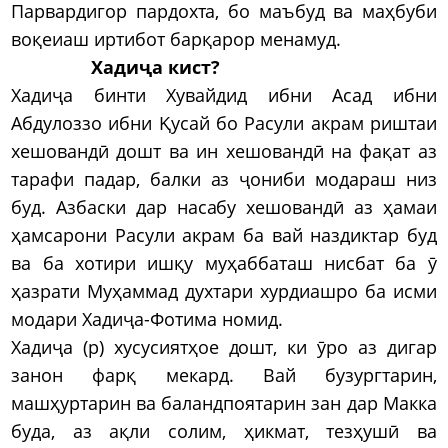
Парвардигор пардохта, бо маъбуд ва маҳбуби
воқеиаш иртибот барқарор менамуд.
Хадиҷа кист?
Хадиҷа бинти Хувайдид ибни Асад ибни
Абдулоззо ибни Қусай бо Расули акрам риштаи
хешовандӣ дошт ва ин хешовандӣ на фақат аз
тарафи падар, балки аз ҷониби модараш низ
буд. Азбаски дар насабу хешовандӣ аз ҳамаи
ҳамсарони Расули акрам ба вай наздиктар буд
ва ба хотири ишқу муҳаббаташ нисбат ба ӯ
ҳазрати Муҳаммад духтари хурдиашро ба исми
модари Хадиҷа-Фотима номид.
Хадиҷа (р) хусусиятҳое дошт, ки ӯро аз дигар
занон фарқ мекард. Вай бузургтарин,
машҳуртарин ва баландпоятарин зан дар Макка
буда, аз ақли солим, ҳикмат, тезҳушӣ ва