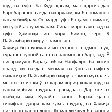
шуд ва гуфт: Ба Худо қасам, ман ҳаргиз дар
баробарашон саҷда накардаам, ки ба номашон
қасам бихӯрам. Он мард гуфт: Бо ҳамон қимате,
ки гуфтӣ аз ту мехарам. Сипас маро садо зад ва
гуфт: Ҳамроҳи ин мард бимон, зеро ӯ
Пайғамбари охиру-з-замон аст.
Хадиҷа бо шунидани ин суханон шодмон шуд,
сураташ нуронӣ гашт ва чашмонаш барқ зад. Ӯ
писарамуяш Варақа ибни Навфалро ба хотир
овард, ки наздаш меомад ва ӯро аз сифоту
вижагиҳои Пайғамбари охиру-з-замон мутталеъ
месохт аз ин ки ӯ аз ҳарам хориҷ хоҳад шуд ва
вақти мабъус шуданаш расидааст. Дар яке аз
шабҳои иди Қурайш занон барои ҷашн
гирифтан даври ҳам ҷамъ шуданд ва Хадиҷа
низ онҷо қарор дошт. Як марди яҳуд ба занони