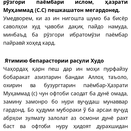
рӯзгори паёмбари ислом, ҳазрати
Муҳаммад (С.С) пешкашатон мегардонед.
Умедворем, ки аз ин нигошта шумо ба бисёр
саволҳои худ ҷавоби дақиқ пайдо намуда,
минбаъд ба рӯзгори ибратомӯзи паёмбар
пайравӣ хоҳед кард.
Ятимию бепарастории расули Худо
Чаҳордаҳ қарн пеш дар ин моҳи пурфайзу
бобаракат азизтарин бандаи Аллоҳ таъоло,
охирин ва бузургтарин паёмбар-Ҳазрати
Муҳаммад (с) чун офтоби саодат ба дунё омада,
замину замонро бо нури вуҷудаш мунаввар
гардонд. Бо қудуми мубораки ў ба арсаи вуҷуд
абрҳои зулмату залолат аз осмони дунё рахт
баст ва офтоби нуру ҳидоят дурахшидан