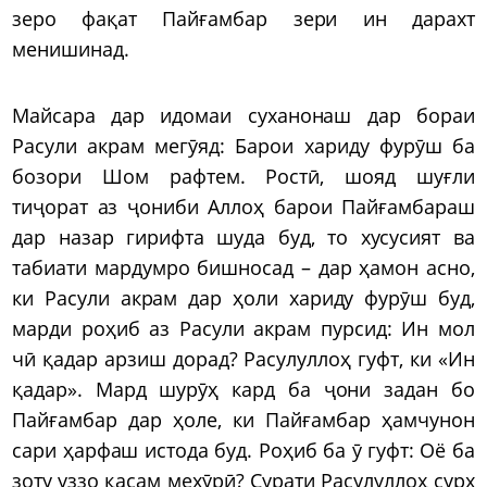
зеро фақат Пайғамбар зери ин дарахт
менишинад.
Майсара дар идомаи суханонаш дар бораи
Расули акрам мегӯяд: Барои хариду фурӯш ба
бозори Шом рафтем. Ростӣ, шояд шуғли
тиҷорат аз ҷониби Аллоҳ барои Пайғамбараш
дар назар гирифта шуда буд, то хусусият ва
табиати мардумро бишносад – дар ҳамон асно,
ки Расули акрам дар ҳоли хариду фурӯш буд,
марди роҳиб аз Расули акрам пурсид: Ин мол
чӣ қадар арзиш дорад? Расулуллоҳ гуфт, ки «Ин
қадар». Мард шурӯҳ кард ба ҷони задан бо
Пайғамбар дар ҳоле, ки Пайғамбар ҳамчунон
сари ҳарфаш истода буд. Роҳиб ба ӯ гуфт: Оё ба
зоту уззо қасам мехӯрӣ? Сурати Расулуллоҳ сурх