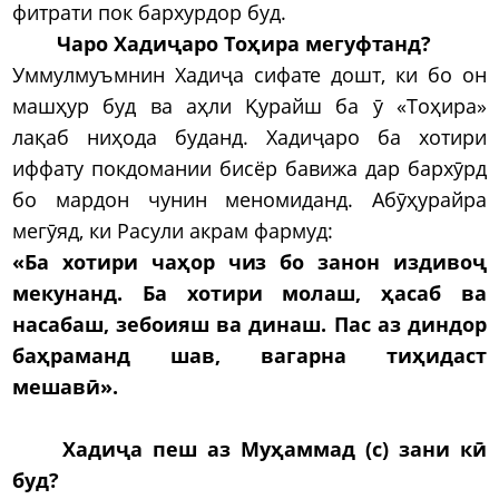
фитрати пок бархурдор буд.
Чаро Хадиҷаро Тоҳира мегуфтанд?
Уммулмуъмнин Хадиҷа сифате дошт, ки бо он
машҳур буд ва аҳли Қурайш ба ӯ «Тоҳира»
лақаб ниҳода буданд. Хадиҷаро ба хотири
иффату покдомании бисёр бавижа дар бархӯрд
бо мардон чунин меномиданд. Абӯҳурайра
мегӯяд, ки Расули акрам фармуд:
«Ба хотири чаҳор чиз бо занон издивоҷ
мекунанд. Ба хотири молаш, ҳасаб ва
насабаш, зебоияш ва динаш. Пас аз диндор
баҳраманд шав, вагарна тиҳидаст
мешавӣ».
Хадиҷа пеш аз Муҳаммад (с) зани кӣ
буд?