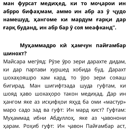
ман фурсат медиҳед, ки то моҷарои ин
абрро бифаҳмам, аммо ин абр аз ӯ ҷудо
намешуд, ҳангоме ки мардум ғарқи дар
ғарқ буданд, ин абр бар ӯ соя меафканд”.
Муҳаммадро кӣ ҳамчун пайғамбар
шинохт?
Майсара мегӯяд: Рӯзе ӯро зери дарахте дидам,
ки дар партави хуршед хобида буд. Дарахт
шохаҳояшро хам кард, то ӯро зери сояаш
бигирад. Ман шигифтзада шуда гуфтам, ки
шояд ҳаво шохаҳоро такон медиҳад. Дар ин
ҳангом яке аз исқифҳои яҳуд ба оми «мастур»
маро садо зад ва гуфт: Ин мард кист? Гуфтам:
Муҳаммад ибни Абдуллоҳ, яке аз ҷавонони
ҳарам. Роҳиб гуфт: Ин ҷавон Пайғамбар аст,