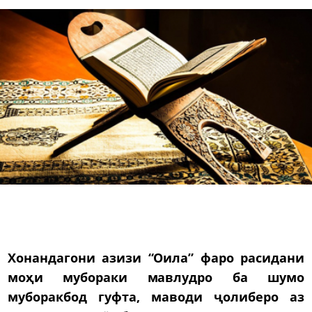
Хонандагони азизи “Оила” фаро расидани
моҳи мубораки мавлудро ба шумо
муборакбод гуфта, маводи ҷолиберо аз