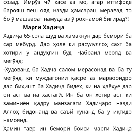
созад. Имрӯз чӣ касе аз мо, агар иттифоқе
барояш пеш ояд, назди ҳамсараш меравад, то
бо ӯ машварат намуда аз ӯ роҳнамоӣ бигирад?!
Марги Хадиҷа
Хадиҷа 65-сола шуд ва ҳамакнун дар беморӣ ба
сар мебурд. Дар ҳоле ки расулуллоҳ сахт ба
хотири ӯ андӯҳгин буд, Ҷабраил меояд ва
мегӯяд:
-Худованд ба Хадҷа салом мерасонад ва ба ту
мегӯяд, ки муждагонии қасре аз марворидро
дар биҳишт ба Хадиҷа бидеҳ, ки на ҳаёҳуе дар
он аст ва на хастагӣ. Ин ба он хотир аст, ки
заминиён қадру манзалати Хадиҷаро назди
Аллоҳ бидонанд ва саъй кунанд ба ӯ иқтидо
намоянд.
Ҳамин тавр ин беморӣ боиси марги Хадиҷа