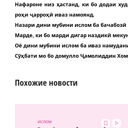
Нафароне низ ҳастанд, ки бо додаи ху
роҳи ҷарроҳӣ иваз намоянд.
Назари дини мубини ислом ба бачабозӣ 
Марде, ки бо марди дигар наздикӣ мекун
Оё дини мубини ислом ба иваз намудан
Сӯҳбати мо бо домулло Ҷамолиддин Хом
Похожие новости
ИСЛОМ