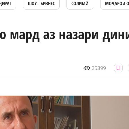
ҶИРАТ
ШОУ - БИЗНЕС
СОЛИМӢ
МОҶАРОИ 
о мард аз назари дин
25399