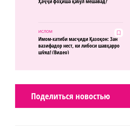
Ҳаҷҷи фоҳиша қабул мешавад?
ИСЛОМ
Имом-хатиби масҷиди Қазоқон: Зан
вазифадор нест, ки либоси шавҳарро
шӯяд! (Видео)
Поделиться новостью