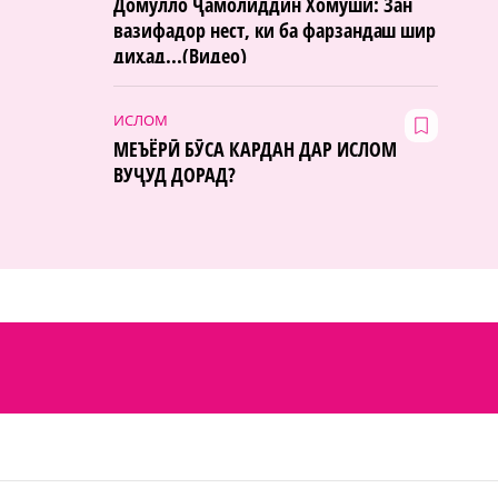
Домулло Ҷамолиддин Хомӯшӣ: Зан
вазифадор нест, ки ба фарзандаш шир
диҳад...(Видео)
ИСЛОМ
МЕЪЁРӢ БӮСА КАРДАН ДАР ИСЛОМ
ВУҶУД ДОРАД?