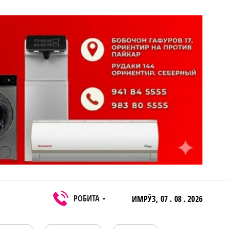
РОБИТА
ИМРӮЗ,
07 . 08 . 2026
▼