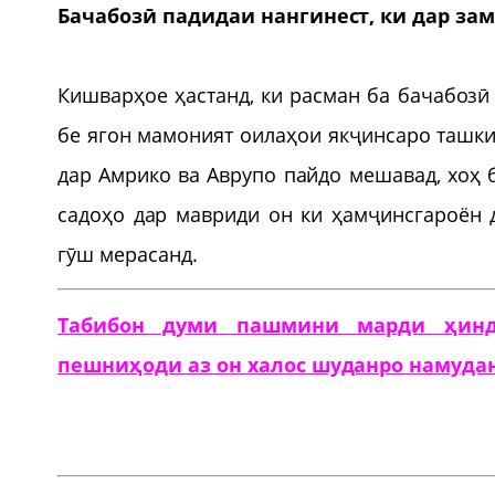
Бачабозӣ падидаи нангинест, ки дар за
Кишварҳое ҳастанд, ки расман ба бачабозӣ
бе ягон мамоният оилаҳои якҷинсаро ташкил
дар Амрико ва Аврупо пайдо мешавад, хоҳ 
садоҳо дар мавриди он ки ҳамҷинсгароён д
гӯш мерасанд.
Табибон думи пашмини марди ҳинд
пешниҳоди аз он халос шуданро намудан