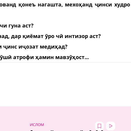
дованд қонеъ нагашта, мехоҳанд ҷинси худро
чи гуна аст?
ад, дар қиёмат ӯро чӣ интизор аст?
и ҷинс иҷозат медиҳад?
ӯшӣ атрофи ҳамин мавзӯҳост...
ИСЛОМ