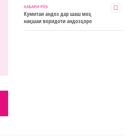
ХАБАРИ РӮЗ
Кумитаи андоз дар шаш моҳ
нақшаи воридоти андозҳоро
123% иҷро кард