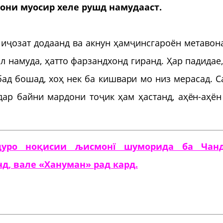
мони муосир хеле рушд намудааст.
 иҷозат додаанд ва акнун ҳамҷинсгароён метавон
 намуда, ҳатто фарзандхонд гиранд. Ҳар падидае,
бад бошад, хоҳ нек ба кишвари мо низ мерасад. С
ар байни мардони тоҷик ҳам ҳастанд, аҳён-аҳён
уро ноқисии љисмонї шуморида ба Чан
д, вале «Хануман» рад кард.