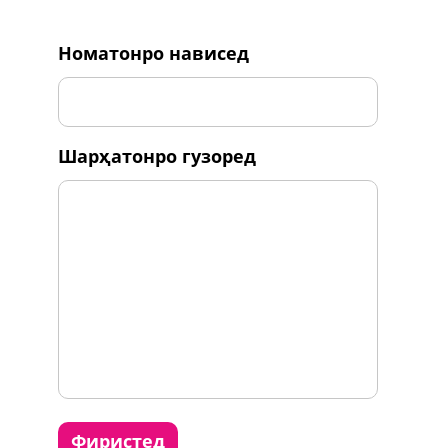
номатонро нависед
шарҳатонро гузоред
фиристед