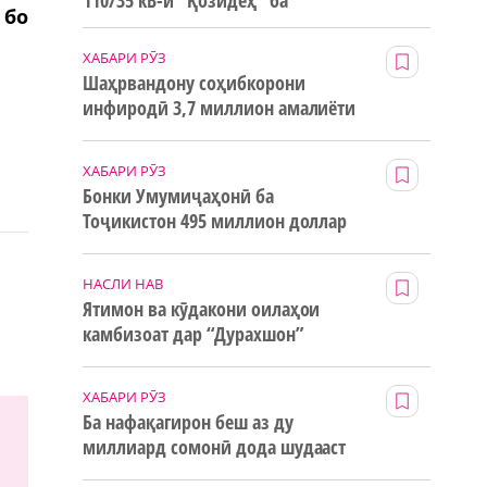
110/35 кВ-и “Қозидеҳ” ба
 бо
истифода дода мешавад
ХАБАРИ РӮЗ
Шаҳрвандону соҳибкорони
инфиродӣ 3,7 миллион амалиёти
ғайринақдӣ анҷом додаанд
ХАБАРИ РӮЗ
Бонки Умумиҷаҳонӣ ба
Тоҷикистон 495 миллион доллар
маблағи грантӣ додааст
НАСЛИ НАВ
Ятимон ва кӯдакони оилаҳои
камбизоат дар “Дурахшон”
истироҳат мекунанд
ХАБАРИ РӮЗ
Ба нафақагирон беш аз ду
миллиард сомонӣ дода шудааст