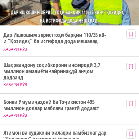
Дар Ишкошим зеристгоҳи барқии 110/35 кВ-
и “Қозидеҳ” ба истифода дода мешавад
ХАБАРИ РӮЗ
Шаҳрвандону соҳибкорони инфиродӣ 3,7
миллион амалиёти ғайринақдӣ анҷом
додаанд
ХАБАРИ РӮЗ
Бонки Умумиҷаҳонӣ ба Тоҷикистон 495
миллион доллар маблағи грантӣ додааст
ХАБАРИ РӮЗ
Ятимон ва кӯдакони оилаҳои камбизоат дар
“Дурахшон” истироҳат мекунанд