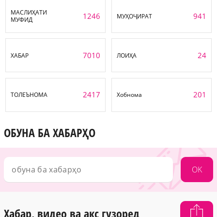
МАСЛИҲАТИ
1246
941
МУҲОҶИРАТ
МУФИД
7010
24
ХАБАР
ЛОИҲА
2417
201
ТОЛЕЪНОМА
Хобнома
ОБУНА БА ХАБАРҲО
OK
Хабар, видео ва акс гузоред