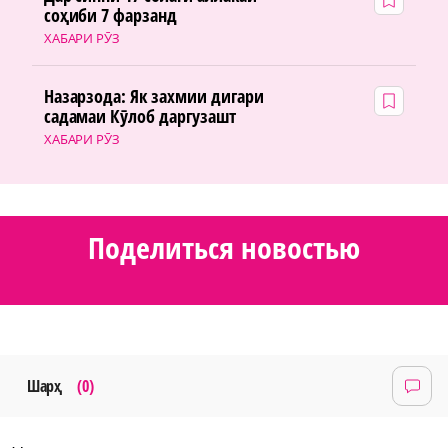
соҳиби 7 фарзанд
ХАБАРИ РӮЗ
Назарзода: Як захмии дигари
садамаи Кӯлоб даргузашт
ХАБАРИ РӮЗ
Поделиться новостью
Шарҳ
(0)