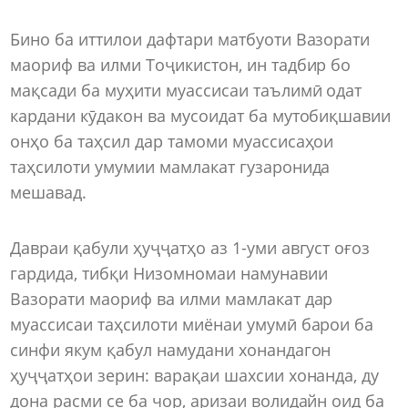
Бино ба иттилои дафтари матбуоти Вазорати
маориф ва илми Тоҷикистон, ин тадбир бо
мақсади ба муҳити муассисаи таълимӣ одат
кардани кӯдакон ва мусоидат ба мутобиқшавии
онҳо ба таҳсил дар тамоми муассисаҳои
таҳсилоти умумии мамлакат гузаронида
мешавад.
Давраи қабули ҳуҷҷатҳо аз 1-уми август оғоз
гардида, тибқи Низомномаи намунавии
Вазорати маориф ва илми мамлакат дар
муассисаи таҳсилоти миёнаи умумӣ барои ба
синфи якум қабул намудани хонандагон
ҳуҷҷатҳои зерин: варақаи шахсии хонанда, ду
дона расми се ба чор, аризаи волидайн оид ба