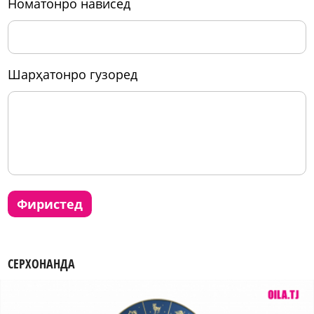
номатонро нависед
шарҳатонро гузоред
фиристед
СЕРХОНАНДА