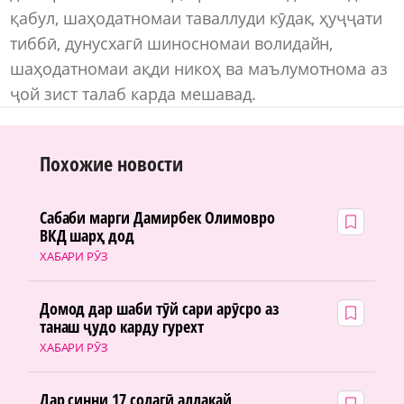
қабул, шаҳодатномаи таваллуди кӯдак, ҳуҷҷати
тиббӣ, дунусхагӣ шиносномаи волидайн,
шаҳодатномаи ақди никоҳ ва маълумотнома аз
ҷой зист талаб карда мешавад.
Похожие новости
Сабаби марги Дамирбек Олимовро
ВКД шарҳ дод
ХАБАРИ РӮЗ
Домод дар шаби тӯй сари арӯсро аз
танаш ҷудо карду гурехт
ХАБАРИ РӮЗ
Дар синни 17 солагӣ аллакай