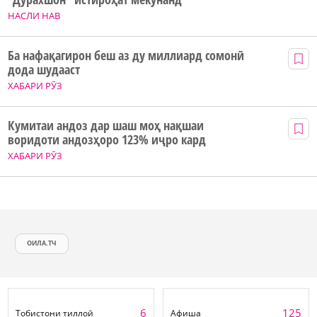
НАСЛИ НАВ
Ба нафақагирон беш аз ду миллиард сомонӣ
дода шудааст
ХАБАРИ РӮЗ
Кумитаи андоз дар шаш моҳ нақшаи
воридоти андозҳоро 123% иҷро кард
ХАБАРИ РӮЗ
ОИЛА.ТЧ
6
125
Тобистони тиллоӣ
Афиша