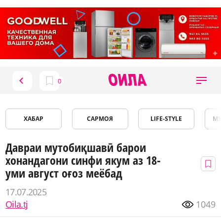
ХАБАР
САРМОЯ
LIFE-STYLE
М
Давраи мутобиқшавӣ барои
хонандагони синфи якум аз 18-
уми август оғоз меёбад
17.07.2025
Oila.tj
1049