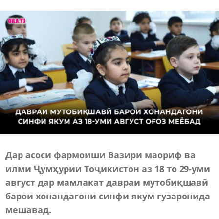
Дар асоси фармоиши Вазири маориф ва
илми Ҷумҳурии Тоҷикистон аз 18 то 29-уми
август дар мамлакат давраи мутобиқшавӣ
барои хонандагони синфи якум гузаронида
мешавад.