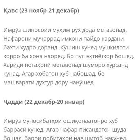
Қавс (23 ноябр-21 декабр)
Имрӯз шиносоии муҳим рух дода метавонад.
Нафарони муҷаррад имкони пайдо кардани
бахти худро доранд. Кӯшиш кунед мушкилоти
корро ба хона наоред. Бо пул эҳтиёткор бошед.
Хариди ногаҳонӣ метавонад шуморо хурсанд
кунад. Агар хобатон хуб набошад, бе
машварати духтур дору нанӯшед.
Ҷаддӣ (22 декабр-20 январ)
Имрӯз муносибатҳои ошиқонаатонро хуб
баррасӣ кунед. Агар нафар писандатон шуда
бошад, барои робитаҳои нав шитоб накунед.