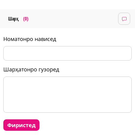
Шарҳ
(0)
номатонро нависед
шарҳатонро гузоред
фиристед