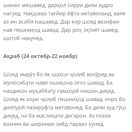
шинос мешавед, дарҳол сирри дили худро
нагуед. Нақшаҳо тағйир ёфта метавонанд, вале
аз ин асабӣ нашавед. Дар кор шояд вазифаи
нав пешниҳод шавад. Дар роҳ эҳтиёт шавед,
шитоб накунед.
Ақраб (24 октябр-22 ноябр)
Шояд имрӯз бо як шахси ҷолиб вохӯред ва
муносибати нави ошиқона оғоз шавад. Ба
наздикон муҳаббату ғамхорӣ нишон диҳед.
Шояд як кори ҷолиб пешниҳод шавад, онро бо
дилпурӣ пазируфта метавонед. Ба дили худ гӯш
диҳед, на ба маслиҳати дигарон. Аз ғизои
вазнин ва ширинии зиёд парҳез кунед.