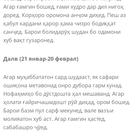
Агар ғамгин бошед, ғами худро дар дил нигоҳ
доред. Корҳоро оромона анҷом диҳед. Пеш аз
қабул кардани қарор ҳама чизро бодиққат
санҷед. Барои болидарӯҳ шудан бо одамони
хуб вақт гузаронед.
Далв (21 январ-20 феврал)
Агар муҳаббататон сард шудааст, як сафари
ошиқона метавонад онро дубора гарм кунад.
Нофаҳмиҳо бо дӯстдошта ҳал мешаванд. Агар
ҳолати ғайричашмдошт рӯй диҳад, ором бошед.
Барои базм пул сарф мекунед, вале вазъи
молияатон хуб аст. Агар ғамгин ҳастед,
сабабашро ҷӯед.