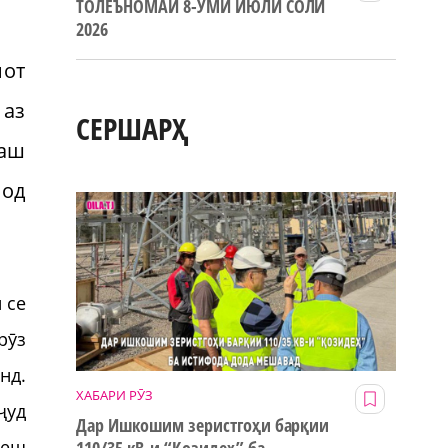
ТОЛЕЪНОМАИ 8-УМИ ИЮЛИ СОЛИ
2026
мот
 аз
СЕРШАРҲ
ааш
мод
 се
рӯз
нд.
ХАБАРИ РӮЗ
ҷуд
Дар Ишкошим зеристгоҳи барқии
пеш