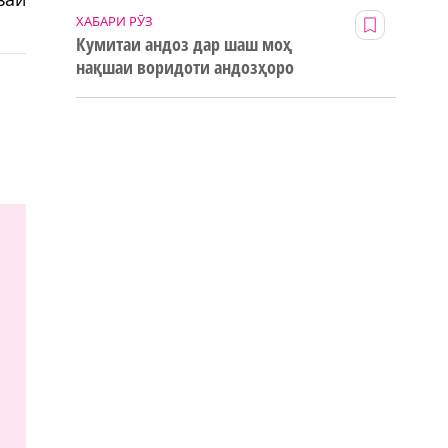
ХАБАРИ РӮЗ
Кумитаи андоз дар шаш моҳ
нақшаи воридоти андозҳоро
123% иҷро кард