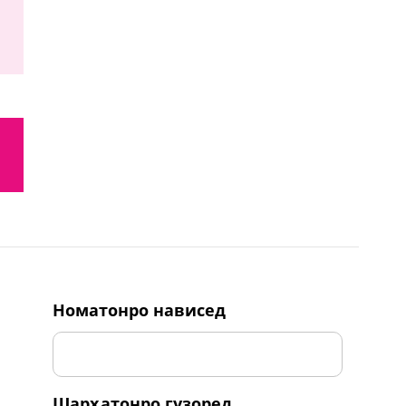
номатонро нависед
шарҳатонро гузоред