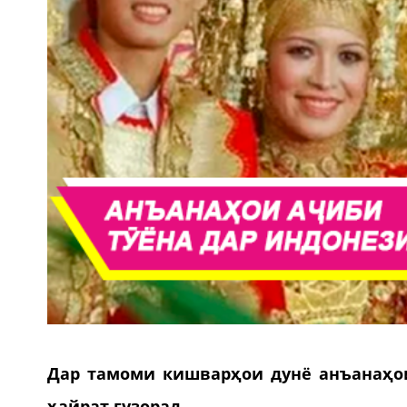
Дар тамоми кишварҳои дунё анъанаҳои
ҳайрат гузорад.