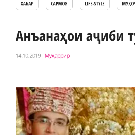
ХАБАР
САРМОЯ
LIFE-STYLE
МУҲО
Анъанаҳои аҷиби т
14.10.2019
Муҳаррир