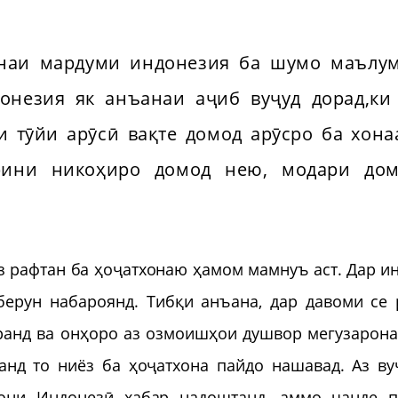
ёнаи мардуми индонезия ба шумо маълу
онезия як анъанаи аҷиб вуҷуд дорад,ки
и тӯйи арӯсӣ вақте домод арӯсро ба хон
арини никоҳиро домод нею, модари до
з рафтан ба ҳоҷатхонаю ҳамом мамнуъ аст. Дар ин
берун набароянд. Тибқи анъана, дар давоми се 
ранд ва онҳоро аз озмоишҳои душвор мегузарона
анд то ниёз ба ҳоҷатхона пайдо нашавад. Аз ву
они Индонезӣ хабар надоштанд, аммо чанде 