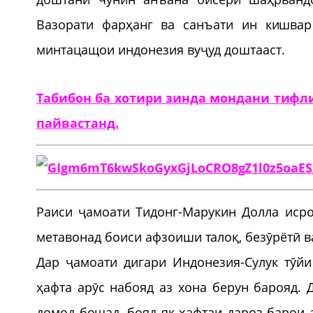
Вазорати фарҳанг ва санъати ин кишвар
минтацащои индонезия вуҷуд доштааст.
Табибон ба хотири зинда мондани тифли
пайвастанд.
Раиси ҷамоати Тидонг-Марукин Долла исро
метавонад боиси афзоиши талоқ, безӯрётӣ ва
Дар ҷамоати дигари Индонезия-Сулук тӯйи
ҳафта арӯс набояд аз хона берун барояд. 
домод бошад, бояд як ҳафтаи дароз барои 