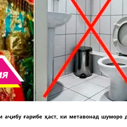
 аҷибу ғарибе ҳаст, ки метавонад шуморо 