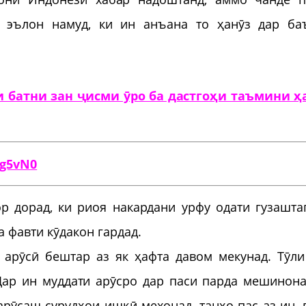
 эълон намуд, ки ин анъана то ҳанӯз дар ба
 батни зан ҷисми ӯро ба дастгоҳи таъмини ҳ
р дорад, ки риоя накардани урфу одати гузашта
 фавти кӯдакон гардад.
 арӯсӣ бештар аз як ҳафта давом мекунад. Тӯли
Дар ин муддати арӯсро дар паси парда мешинона
арӯсаш сурудҳои ишқӣ мехонад, танҳо пас аз ин, 