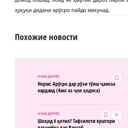
ҳуқуқи дидани арӯсро пайдо мекунад.
Похожие новости
АҶАБ ДУНЁЕ
Норак: Арӯсро дар рӯзи тӯяш ҷаноза
карданд (4акс аз ҷои ҳодиса)
АҶАБ ДУНЁЕ
Шоҳид ё қотил? Тафсилоти куштори
ваҳшиёна дар Варзоб