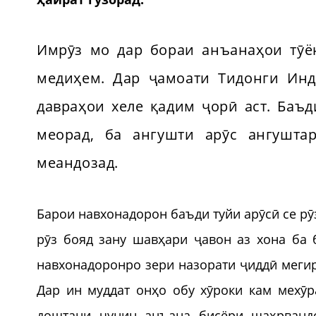
Имрӯз мо дар бораи анъанаҳои тӯ
медиҳем. Дар ҷамоати Тидонги Инд
давраҳои хеле қадим ҷорӣ аст. Баъд
меорад, ба ангушти арӯс ангушт
меандозад.
Барои навхонадорон баъди туйи арӯсӣ се рӯ
рӯз бояд зану шавҳари ҷавон аз хона ба 
навхонадоронро зери назорати ҷиддӣ меги
Дар ин муддат онҳо обу хӯроки кам мехӯр
доштани чунин анъана бисёри шаҳрванд