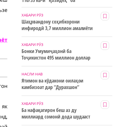
110/35 кВ-и “Қозидеҳ” ба
истифода дода мешавад
ъзе
ХАБАРИ РӮЗ
Шаҳрвандону соҳибкорони
инфиродӣ 3,7 миллион амалиёти
ғайринақдӣ анҷом додаанд
аёт
ХАБАРИ РӮЗ
Бонки Умумиҷаҳонӣ ба
Тоҷикистон 495 миллион доллар
маблағи грантӣ додааст
НАСЛИ НАВ
Ятимон ва кӯдакони оилаҳои
гон
камбизоат дар “Дурахшон”
истироҳат мекунанд
ХАБАРИ РӮЗ
 як
Ба нафақагирон беш аз ду
миллиард сомонӣ дода шудааст
нд,
вай