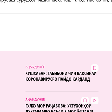
АҶАБ ДУНЁЕ
ХУШХАБАР: ТАБИБОНИ ЧИН ВАКСИНАИ
КОРОНАВИРУСРО ПАЙДО КАРДАНД
АҶАБ ДУНЁЕ
ГУЛХУМОР РАҶАБОВА: УСТУХОНҲОИ
ДУХТАРАМРО БАЪДИ 5 МОҲ ЁФТАНД!