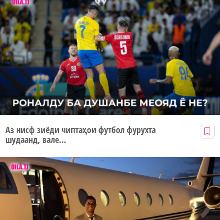
Аз нисф зиёди чиптаҳои футбол фурухта
шудаанд, вале...