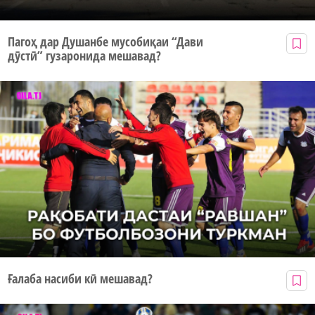
Пагоҳ дар Душанбе мусобиқаи “Дави
дӯстӣ” гузаронида мешавад?
Ғалаба насиби кӣ мешавад?