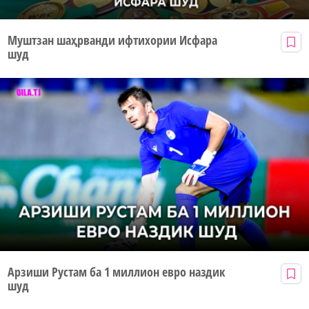
Муштзан шаҳрванди ифтихории Исфара
шуд
Арзиши Рустам ба 1 миллион евро наздик
шуд