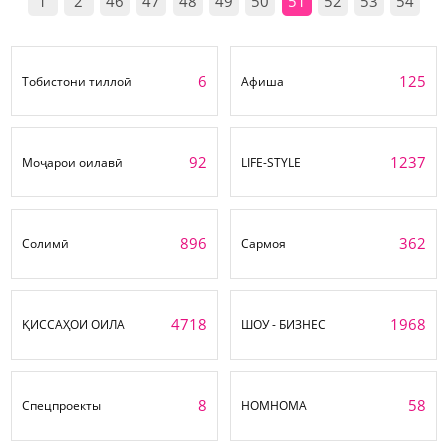
1
2
46
47
48
49
50
51
52
53
54
6
125
Тобистони тиллоӣ
Афиша
92
1237
Моҷарои оилавӣ
LIFE-STYLE
896
362
Солимӣ
Сармоя
4718
1968
ҚИССАҲОИ ОИЛА
ШОУ - БИЗНЕС
8
58
Спецпроекты
НОМНОМА