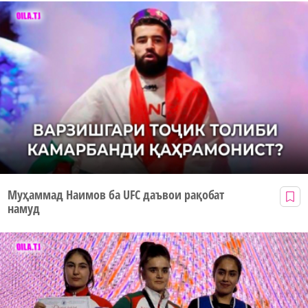
Муҳаммад Наимов ба UFC даъвои рақобат
намуд