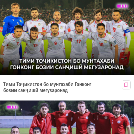
Тими Тоҷикистон бо мунтахаби Гонконг
бозии санҷишӣ мегузаронад