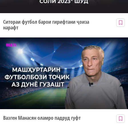
Ситораи футбол барои гирифтани ҷоиза
нарафт
Вазген Манасян оламро падруд гуфт