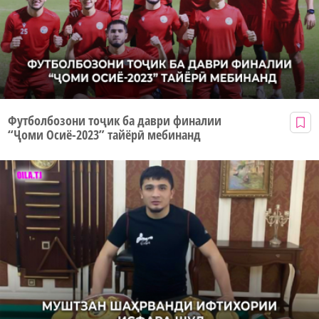
Футболбозони тоҷик ба даври финалии
“Ҷоми Осиё-2023” тайёрӣ мебинанд