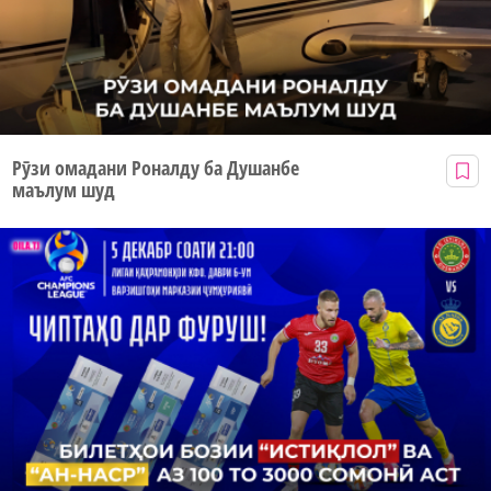
Рӯзи омадани Роналду ба Душанбе
маълум шуд