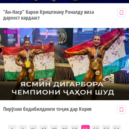
“Ан-Наср” барои Криштиану Роналду виза
дархост кардааст
Пирӯзии бодибилдинги тоҷик дар Корея