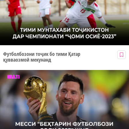
Футболбозони тоҷик бо тими Қатар
қувваозмоӣ мекунанд