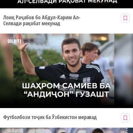
Лоиқ Раҷабов бо Абдул-Карим Ал-
Селвади рақобат мекунад
Футболбози тоҷик ба Ӯзбекистон меравад