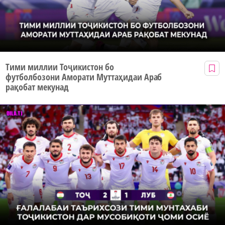
Тими миллии Тоҷикистон бо
футболбозони Аморати Муттаҳидаи Араб
рақобат мекунад