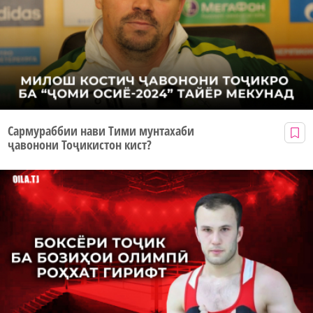
Сармураббии нави Тими мунтахаби
ҷавонони Тоҷикистон кист?