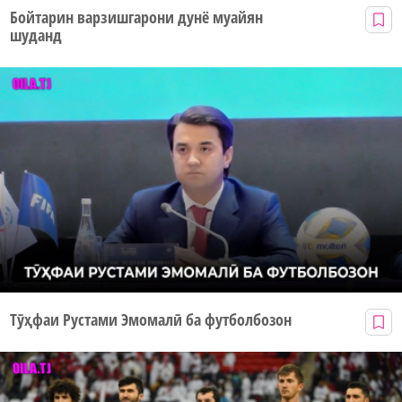
Бойтарин варзишгарони дунё муайян
шуданд
Тӯҳфаи Рустами Эмомалӣ ба футболбозон