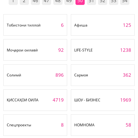
1
2
46
47
48
49
50
51
52
53
54
6
125
Тобистони тиллоӣ
Афиша
92
1238
Моҷарои оилавӣ
LIFE-STYLE
896
362
Солимӣ
Сармоя
4719
1969
ҚИССАҲОИ ОИЛА
ШОУ - БИЗНЕС
8
58
Спецпроекты
НОМНОМА