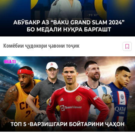
Комёбии ҷудокори ҷавони тоҷик