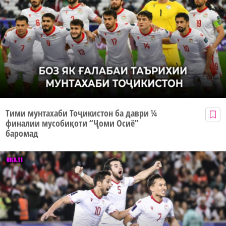
Тими мунтахаби Тоҷикистон ба даври ¼
финалии мусобиқоти “Ҷоми Осиё”
баромад