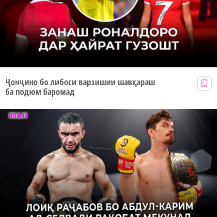
Ҷонҷино бо либоси варзишии шавҳараш
ба подюм баромад