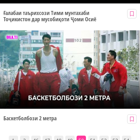
Ғалабаи таърихсози Тими мунтахаби
Тоҷикистон дар мусобиқоти Ҷоми Осиё
Баскетболбози 2 метра