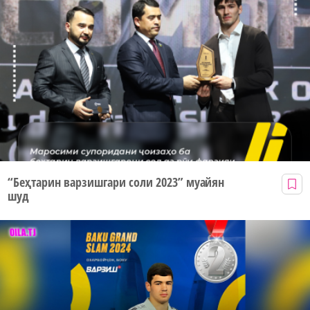
“Беҳтарин варзишгари соли 2023” муайян
шуд