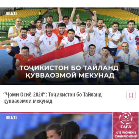
“Ҷоми Осиё-2024”: Тоҷикистон бо Тайланд
қувваозмоӣ мекунад