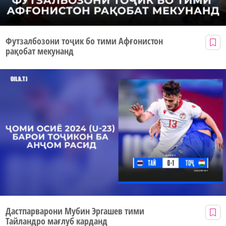
Футзалбозони тоҷик бо тими Афғонистон
рақобат мекунанд
Дастпарварони Мубин Эргашев тими
Тайландро мағлуб карданд