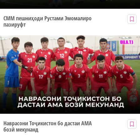
СММ пешниҳоди Рустами Эмомалиро
пазируфт
Наврасони Тоҷикистон бо дастаи АМА
бозӣ мекунанд