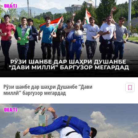
Рӯзи шанбе дар шаҳри Душанбе “Дави
миллӣ” баргузор мегардад