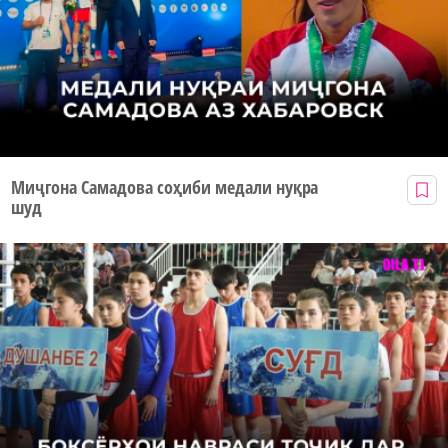
Миҷгона Самадова соҳиби медали нуқра
шуд