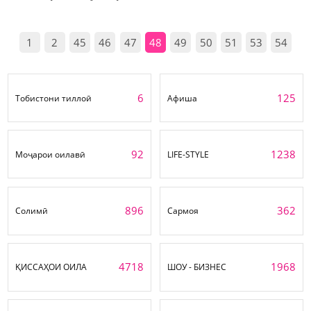
1
2
45
46
47
48
49
50
51
53
54
6
125
Тобистони тиллоӣ
Афиша
92
1238
Моҷарои оилавӣ
LIFE-STYLE
896
362
Солимӣ
Сармоя
4718
1968
ҚИССАҲОИ ОИЛА
ШОУ - БИЗНЕС