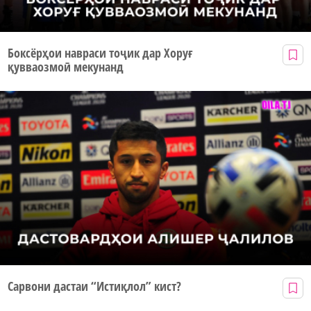
Боксёрҳои навраси тоҷик дар Хоруғ
қувваозмоӣ мекунанд
Сарвони дастаи “Истиқлол” кист?