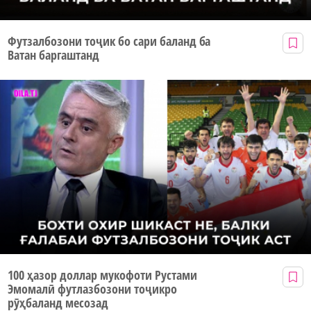
Футзалбозони тоҷик бо сари баланд ба
Ватан баргаштанд
100 ҳазор доллар мукофоти Рустами
Эмомалӣ футлазбозони тоҷикро
рӯҳбаланд месозад