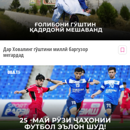
Дар Ховалинг гӯштини миллӣ баргузор
мегардад