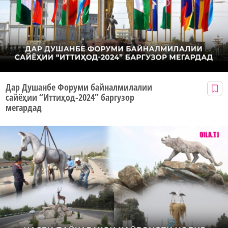
Дар Душанбе Форуми байналмилалии
сайёҳии “Иттиҳод-2024” баргузор
мегардад