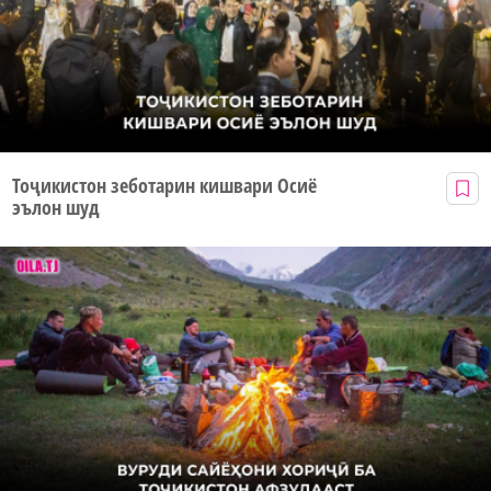
Тоҷикистон зеботарин кишвари Осиё
эълон шуд