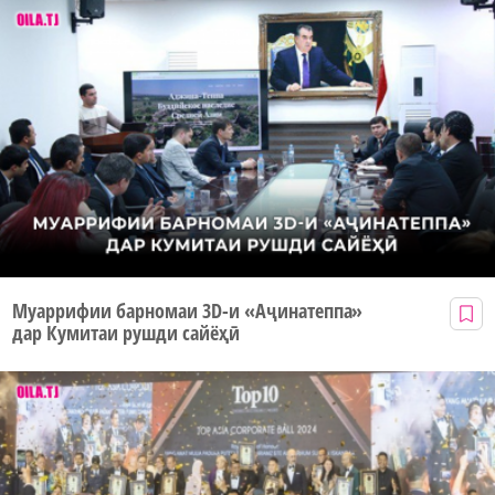
Муаррифии барномаи 3D-и «Аҷинатеппа»
дар Кумитаи рушди сайёҳӣ