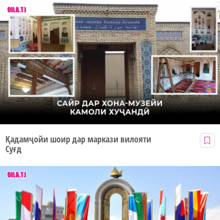
Қадамҷойи шоир дар маркази вилояти
Суғд