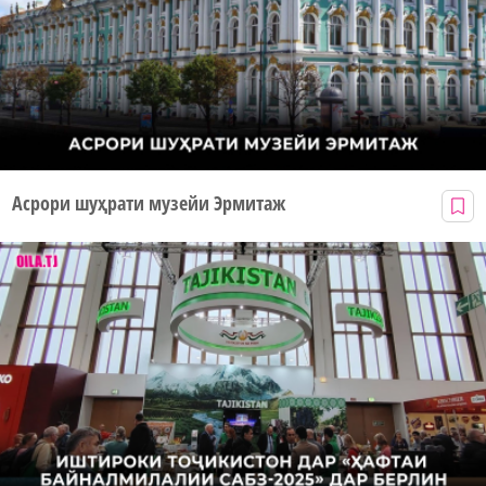
Асрори шуҳрати музейи Эрмитаж