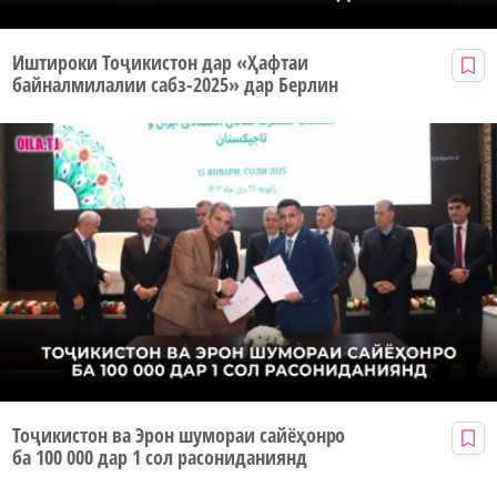
Иштироки Тоҷикистон дар «Ҳафтаи
байналмилалии сабз-2025» дар Берлин
Тоҷикистон ва Эрон шумораи сайёҳонро
ба 100 000 дар 1 сол расониданиянд