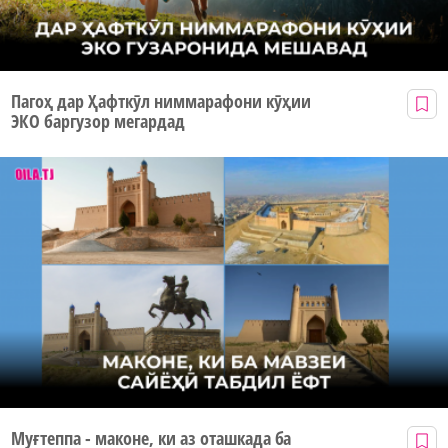
Пагоҳ дар Ҳафткӯл ниммарафони кӯҳии
ЭКО баргузор мегардад
Муғтеппа - маконе, ки аз оташкада ба