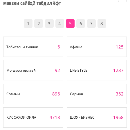
мавзеи сайёҳӣ табдил ёфт
1
2
3
4
5
6
7
8
6
125
Тобистони тиллоӣ
Афиша
92
1237
Моҷарои оилавӣ
LIFE-STYLE
896
362
Солимӣ
Сармоя
4718
1968
ҚИССАҲОИ ОИЛА
ШОУ - БИЗНЕС