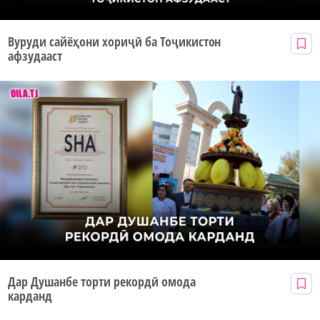
Вуруди сайёҳони хориҷӣ ба Тоҷикистон
афзудааст
Дар Душанбе торти рекордӣ омода
карданд