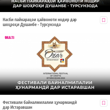
Насби пайкараҳои ҳайвоноти нодир дар
шоҳроҳи Душанбе - Турсунзода
Фестивали байналмилалии ҳунармандӣ
дар Истаравшан