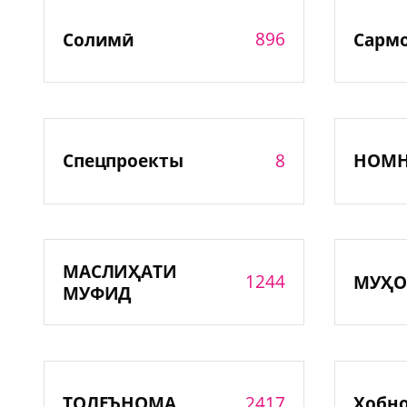
896
Солимӣ
Сарм
8
Спецпроекты
НОМ
МАСЛИҲАТИ
1244
МУҲО
МУФИД
2417
ТОЛЕЪНОМА
Хобн