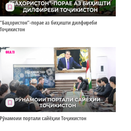
“Баҳористон”-порае аз биҳишти дилфиреби
Тоҷикистон
Рӯнамоии портали сайёҳии Тоҷикистон