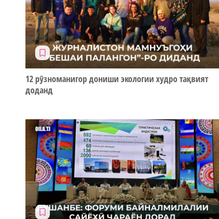
12 рӯзноманигор дониши экологии худро тақвият
доданд