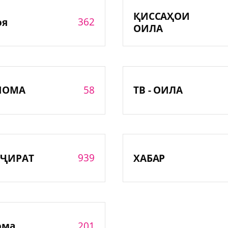
ҚИССАҲОИ
362
оя
ОИЛА
58
НОМА
ТВ - ОИЛА
939
ҶИРАТ
ХАБАР
201
ома