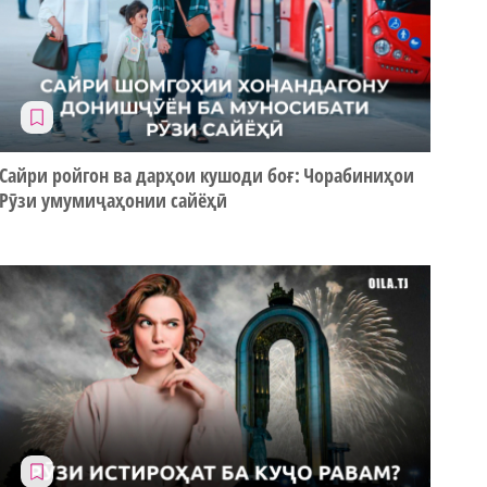
Сайри ройгон ва дарҳои кушоди боғ: Чорабиниҳои
Рӯзи умумиҷаҳонии сайёҳӣ