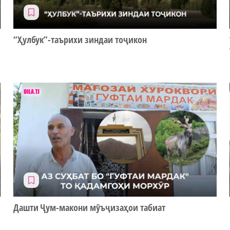
“Ҳулбук”-таърихи зиндаи тоҷикон
Дашти Ҷум-макони мӯъҷизаҳои табиат