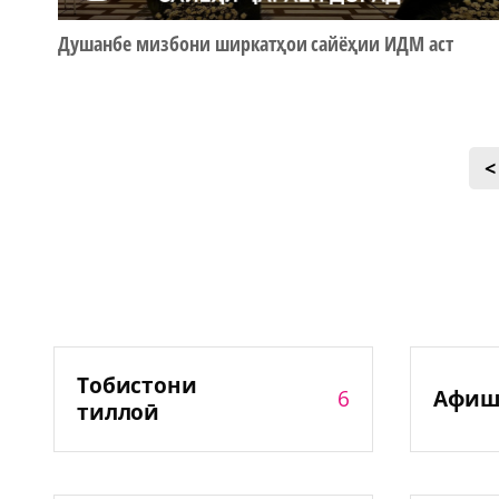
Душанбе мизбони ширкатҳои сайёҳии ИДМ аст
<
Тобистони
6
Афиш
тиллоӣ