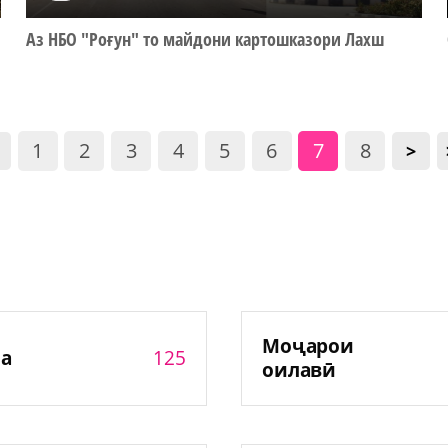
Аз НБО "Роғун" то майдони картошказори Лахш
1
2
3
4
5
6
7
8
>
Моҷарои
125
а
оилавӣ