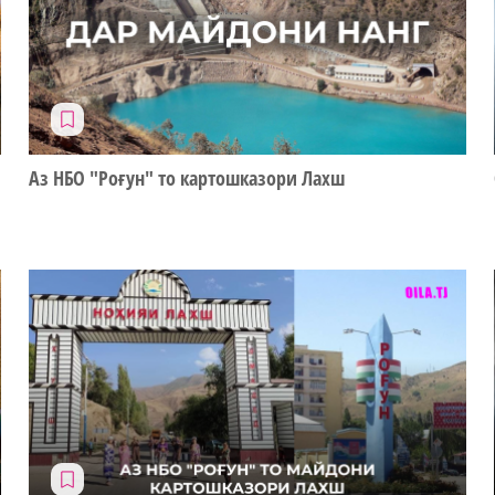
Аз НБО "Роғун" то картошказори Лахш