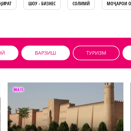
ҶИРАТ
ШОУ - БИЗНЕС
СОЛИМӢ
МОҶАРОИ 
ОӢ
ВАРЗИШ
ТУРИЗМ