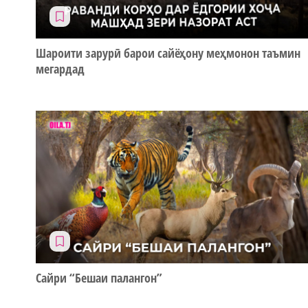
Шароити зарурӣ барои сайёҳону меҳмонон таъмин
мегардад
Сайри “Бешаи палангон”