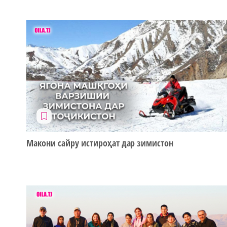
Макони сайру истироҳат дар зимистон