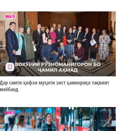
Дар самти ҳифзи муҳити зист ҳамкориҳо тақвият
меёбанд