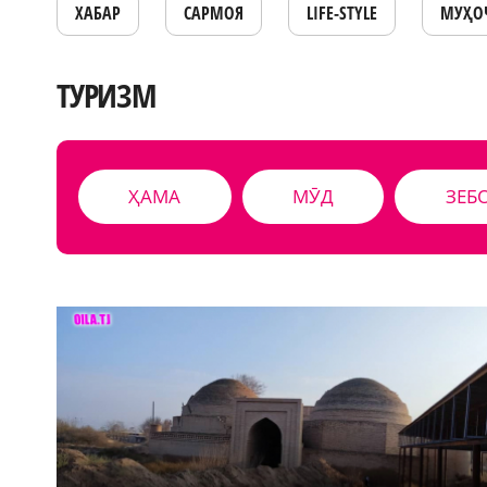
ХАБАР
САРМОЯ
LIFE-STYLE
МУҲО
ТУРИЗМ
ҲАМА
МӮД
ЗЕБ