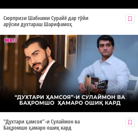
Сюрпризи Шабнами Сурайё дар тӯйи
арӯсии духтараш Шарифамоҳ
"Духтари ҳамсоя”-и Сулаймон ва
Баҳромшо ҳамаро ошиқ кард