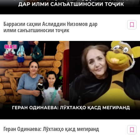
Баррасии саҳми Аслиддин Низомов дар
илми санъатшиносии тоҷик
Геран Одинаева: Лӯхтакҳо қасд мегиранд