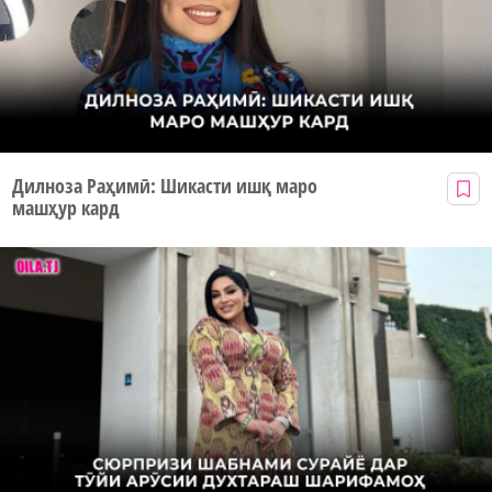
Дилноза Раҳимӣ: Шикасти ишқ маро
машҳур кард