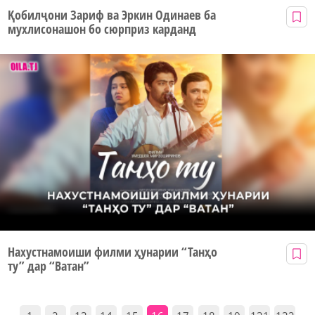
Қобилҷони Зариф ва Эркин Одинаев ба
мухлисонашон бо сюрприз карданд
Нахустнамоиши филми ҳунарии “Танҳо
ту” дар “Ватан”