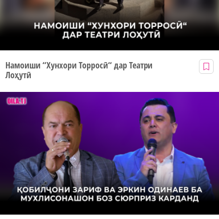
Намоиши “Хунхори Торросӣ“ дар Театри
Лоҳутӣ