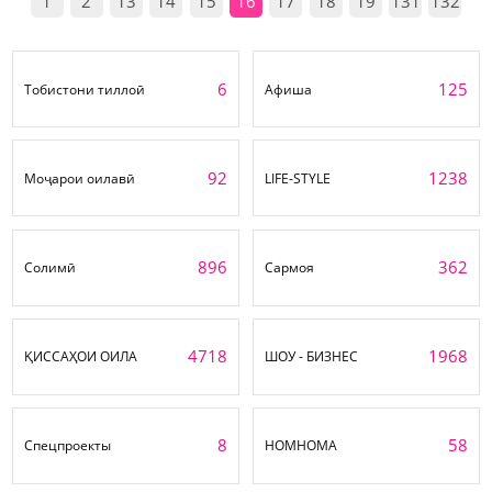
1
2
13
14
15
16
17
18
19
131
132
6
125
Тобистони тиллоӣ
Афиша
92
1238
Моҷарои оилавӣ
LIFE-STYLE
896
362
Солимӣ
Сармоя
4718
1968
ҚИССАҲОИ ОИЛА
ШОУ - БИЗНЕС
8
58
Спецпроекты
НОМНОМА