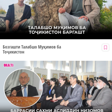
Бозгашти Талабшо Муқимов ба
Тоҷикистон