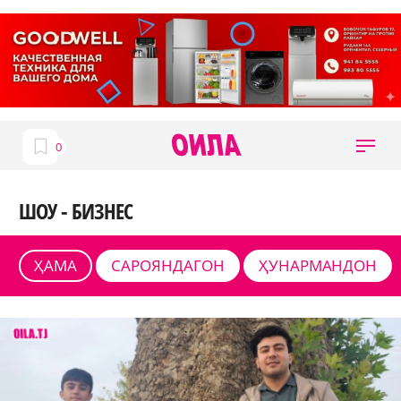
ШОУ - БИЗНЕС
ҲАМА
САРОЯНДАГОН
ҲУНАРМАНДОН