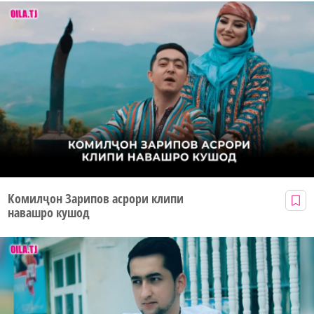
Комилҷон Зарипов асрори клипи
навашро кушод