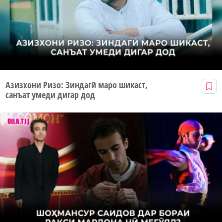
Азизхони Ризо: Зиндагӣ маро шикаст,
санъат умеди дигар дод