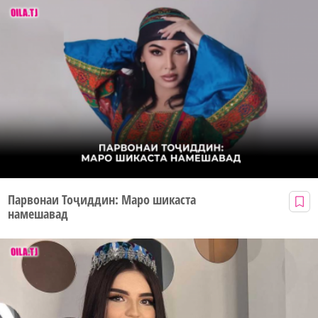
Парвонаи Тоҷиддин: Маро шикаста
намешавад