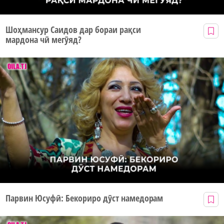
Шоҳмансур Саидов дар бораи рақси
мардона чӣ мегӯяд?
Парвин Юсуфӣ: Бекориро дӯст намедорам