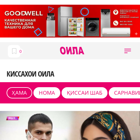
КИССАХОИ ОИЛА
ҲАМА
НОМА
ҚИССАИ ШАБ
САРНАВИ