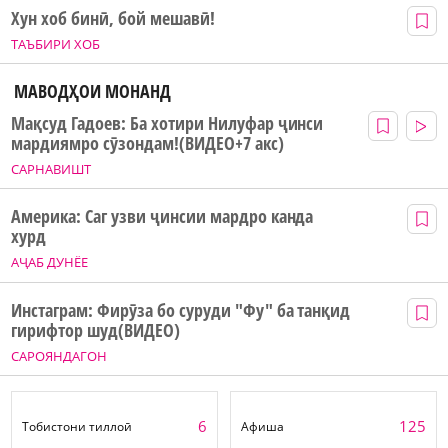
Хун хоб бинӣ, бой мешавӣ!
ТАЪБИРИ ХОБ
МАВОДҲОИ МОНАНД
Мақсуд Гадоев: Ба хотири Нилуфар ҷинси
мардиямро сӯзондам!(ВИДЕО+7 акс)
САРНАВИШТ
Америка: Саг узви ҷинсии мардро канда
хурд
АҶАБ ДУНЁЕ
Инстаграм: Фирӯза бо суруди "Фу" ба танқид
гирифтор шуд(ВИДЕО)
САРОЯНДАГОН
6
125
Тобистони тиллоӣ
Афиша