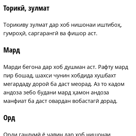
Торикӣ, зулмат
Торикиву зулмат дар хоб нишонаи иштибоҳ,
гумроҳӣ, саргарангӣ ва фишор аст.
Мард
Марди бегона дар хоб душман аст. Рафту мард
пир бошад, шахси чунин хобдида хушбахт
мегардаду дороӣ ба даст меорад. Аз то кадом
андоза зебо будани мард ҳамон андоза
манфиат ба даст овардан вобастагӣ дорад.
Орд
Орди гандумӣ ё ҷавин дар хоб нишонаи