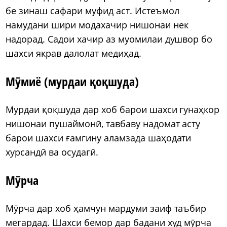
бе зинаш сафари муфид аст. Истеъмол
намудани шири модахачир нишонаи нек
надорад. Садои хачир аз муомилаи душвор бо
шахси якрав далолат медиҳад.
Мӯмиё (мурдаи қоқшуда)
Мурдаи қоқшуда дар хоб барои шахси гунаҳкор
нишонаи пушаймонӣ, тавбаву надомат асту
барои шахси ғамгину аламзада шаҳодати
хурсандӣ ва осудагӣ.
Мӯрча
Мӯрча дар хоб ҳамчун мардуми заиф таъбир
мегардад. Шахси бемор дар бадани худ мӯрча