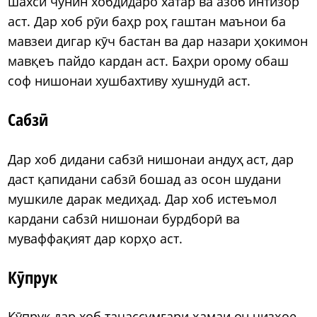
шахси чунин хобдидаро хатар ва азоб интизор
аст. Дар хоб рӯи баҳр роҳ гаштан маънои ба
мавзеи дигар кӯч бастан ва дар назари ҳокимон
мавқеъ пайдо кардан аст. Баҳри орому обаш
соф нишонаи хушбахтиву хушнудӣ аст.
Сабзӣ
Дар хоб дидани сабзӣ нишонаи андуҳ аст, дар
даст қапидани сабзӣ бошад аз осон шудани
мушкиле дарак медиҳад. Дар хоб истеъмол
кардани сабзӣ нишонаи бурдборӣ ва
муваффақият дар корҳо аст.
Кӯпрук
Кӯпрук дар хоб таҷассумгари ҳамаи он чизҳое