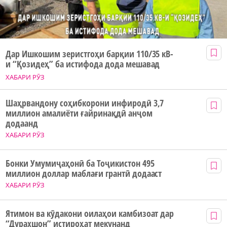
Дар Ишкошим зеристгоҳи барқии 110/35 кВ-
и “Қозидеҳ” ба истифода дода мешавад
ХАБАРИ РӮЗ
Шаҳрвандону соҳибкорони инфиродӣ 3,7
миллион амалиёти ғайринақдӣ анҷом
додаанд
ХАБАРИ РӮЗ
Бонки Умумиҷаҳонӣ ба Тоҷикистон 495
миллион доллар маблағи грантӣ додааст
ХАБАРИ РӮЗ
Ятимон ва кӯдакони оилаҳои камбизоат дар
“Дурахшон” истироҳат мекунанд