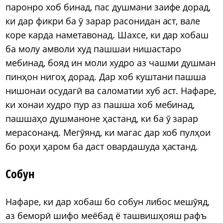
паронро хоб бинад, пас душмани заифе дорад,
ки дар фикри ба ӯ зарар расонидан аст, вале
коре карда наметавонад. Шахсе, ки дар хобаш
ба молу амволи худ пашшаи нишастаро
мебинад, бояд ин моли худро аз чашми душман
пинҳон нигоҳ дорад. Дар хоб куштани пашша
нишонаи осудагӣ ва саломатии хуб аст. Нафаре,
ки хонаи худро пур аз пашша хоб мебинад,
пашшаҳо душманоне ҳастанд, ки ба ӯ зарар
мерасонанд. Мегӯянд, ки магас дар хоб пулҳои
бо роҳи ҳаром ба даст овардашуда ҳастанд.
Собун
Нафаре, ки дар хобаш бо собун либос мешӯяд,
аз беморӣ шифо меёбад ё ташвишҳояш рафъ