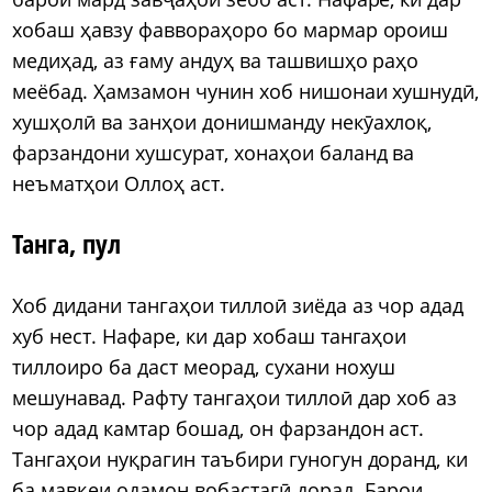
хобаш ҳавзу фаввораҳоро бо мармар ороиш
медиҳад, аз ғаму андуҳ ва ташвишҳо раҳо
меёбад. Ҳамзамон чунин хоб нишонаи хушнудӣ,
хушҳолӣ ва занҳои донишманду некӯахлоқ,
фарзандони хушсурат, хонаҳои баланд ва
неъматҳои Оллоҳ аст.
Танга, пул
Хоб дидани тангаҳои тиллоӣ зиёда аз чор адад
хуб нест. Нафаре, ки дар хобаш тангаҳои
тиллоиро ба даст меорад, сухани нохуш
мешунавад. Рафту тангаҳои тиллоӣ дар хоб аз
чор адад камтар бошад, он фарзандон аст.
Тангаҳои нуқрагин таъбири гуногун доранд, ки
ба мавқеи одамон вобастагӣ дорад. Барои