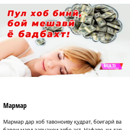
Мармар
Мармар дар хоб тавоноиву қудрат, боигарӣ ва
барои мард завҷаҳои зебо аст. Нафаре, ки дар