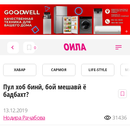
ХАБАР
САРМОЯ
LIFE-STYLE
М
Пул хоб бинӣ, бой мешавӣ ё
бадбахт?
13.12.2019
Нодира Раҷабова
31436