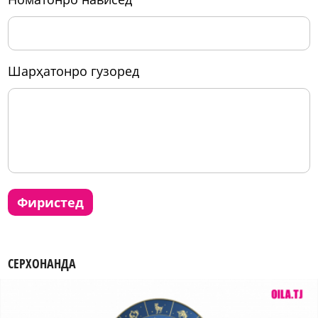
шарҳатонро гузоред
фиристед
СЕРХОНАНДА