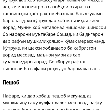
аст, ки инсониятро аз азобҳои охират ва
ташвишҳои ҳаёт раҳо мебахшад. Баъзе уламо
бар онанд, ки кӯпрук дар хоб маъниҳои зиёд
дорад. Чунин хоб метавонад нишонаи шиносоӣ
бо нафарони муътабаре бошад, ки ба дигарон
дар рафъи мушкилиҳояшон кӯмак мерасонанд.
Кӯпруке, ки шахси хобдидаро ба қабристон
ворид месозад, маънои умри аз сар
гузаронидаро дорад. Бо кӯпрук рафтан
нишонаи ба сафари роҳи дур баромадан аст.
Пешоб
Нафаре, ки дар хобаш пешоб мекунад, аз
мушкиливу ғаму кулфат халос мешавад, рафту
қарздор бошад, қарзҳояшро бармегардонад,