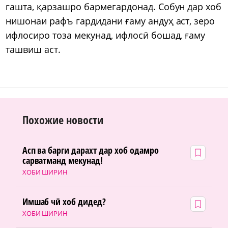
гашта, қарзашро бармегардонад. Собун дар хоб
нишонаи рафъ гардидани ғаму андуҳ аст, зеро
ифлосиро тоза мекунад, ифлосӣ бошад, ғаму
ташвиш аст.
Похожие новости
Асп ва барги дарахт дар хоб одамро
сарватманд мекунад!
ХОБИ ШИРИН
Имшаб чӣ хоб дидед?
ХОБИ ШИРИН