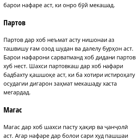
барои нафаре аст, ки онро бӯй мекашад.
Партов
Партов дар хоб неъмат асту нишонаи аз
ташвишу ғам озод шудан ва далелу бурҳон аст.
Барои нафарони сарватманд хоб дидани партов
хуб нест. Шахси партовкаш дар хоб нафари
бадбахту қашшоқе аст, ки ба хотири истироҳату
осудагии дигарон заҳмат мекашаду хаста
мегардад.
Магас
Магас дар хоб шахси пасту ҳақир ва ҷанҷолӣ
аст. Агар нафаре дар болои сари худ пашшаи