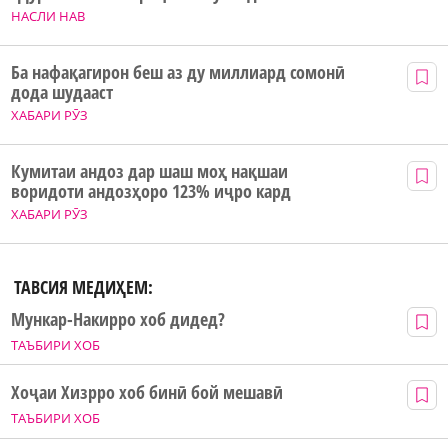
НАСЛИ НАВ
Ба нафақагирон беш аз ду миллиард сомонӣ
дода шудааст
ХАБАРИ РӮЗ
Кумитаи андоз дар шаш моҳ нақшаи
воридоти андозҳоро 123% иҷро кард
ХАБАРИ РӮЗ
ТАВСИЯ МЕДИҲЕМ:
Мункар-Накирро хоб дидед?
ТАЪБИРИ ХОБ
Хоҷаи Хизрро хоб бинӣ бой мешавӣ
ТАЪБИРИ ХОБ