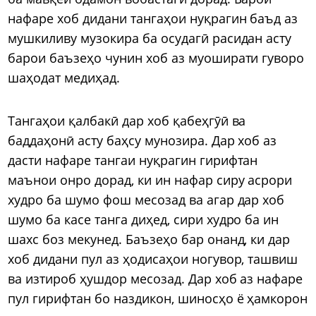
нафаре хоб дидани тангаҳои нуқрагин баъд аз
мушкиливу музокира ба осудагӣ расидан асту
барои баъзеҳо чунин хоб аз муоширати гуворо
шаҳодат медиҳад.
Тангаҳои қалбакӣ дар хоб қабеҳгӯӣ ва
баддаҳонӣ асту баҳсу мунозира. Дар хоб аз
дасти нафаре тангаи нуқрагин гирифтан
маънои онро дорад, ки ин нафар сиру асрори
худро ба шумо фош месозад ва агар дар хоб
шумо ба касе танга диҳед, сири худро ба ин
шахс боз мекунед. Баъзеҳо бар онанд, ки дар
хоб дидани пул аз ҳодисаҳои ногувор, ташвиш
ва изтироб ҳушдор месозад. Дар хоб аз нафаре
пул гирифтан бо наздикон, шиносҳо ё ҳамкорон