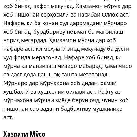
хоб бинад, вафот мекунад. Ҳамзамон мӯрча дар
хоб нишонаи серҳосилӣ ва насибаи Оллоҳ аст.
Нафаре, ки ба хонаи худ даромадани мӯрчаро
хоб бинад, бурдбориву неъмат ба манзилаш
ворид мегардад. Ҳамзамон мӯрча дар хоб
нафаре аст, ки меҳнати зиёд мекунаду ба дӯсти
худ фоида мерасонад. Нафаре хоб бинад, ки
мӯрча аз манзилаш чизеро мебарад, ҳама чиро
аз даст дода қашшоқ гашта метавонад.
Мӯрчаро дар мӯрчахона хоб дидан, рамзи
хушбахтӣ ва хушҳолии оилавӣ аст. Рафту аз
мӯрчахона мӯрчаи зиёде берун ояд, чунин хоб
нишонаи сар задани бадбахтиву мушкилиҳо
аст.
Ҳазрати Мӯсо