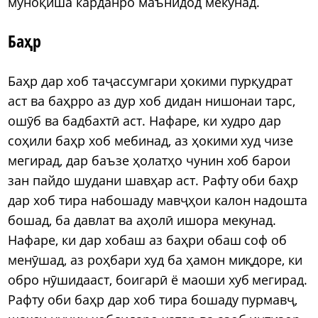
муноқиша карданро маънидод мекунад.
Баҳр
Баҳр дар хоб таҷассумгари ҳокими пурқудрат
аст ва баҳрро аз дур хоб дидан нишонаи тарс,
ошӯб ва бадбахтӣ аст. Нафаре, ки худро дар
соҳили баҳр хоб мебинад, аз ҳокими худ чизе
мегирад, дар баъзе ҳолатҳо чунин хоб барои
зан пайдо шудани шавҳар аст. Рафту оби баҳр
дар хоб тира набошаду мавҷҳои калон надошта
бошад, ба давлат ва аҳолӣ ишора мекунад.
Нафаре, ки дар хобаш аз баҳри обаш соф об
менӯшад, аз роҳбари худ ба ҳамон миқдоре, ки
обро нӯшидааст, боигарӣ ё маоши хуб мегирад.
Рафту оби баҳр дар хоб тира бошаду пурмавҷ,