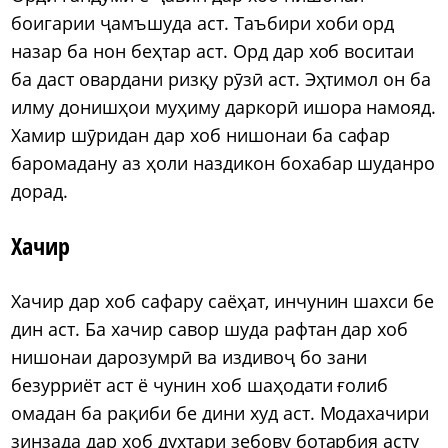
боигарии ҷамъшуда аст. Таъбири хоби орд
назар ба нон беҳтар аст. Орд дар хоб воситаи
ба даст овардани ризқу рӯзӣ аст. Эҳтимол он ба
илму донишҳои муҳиму даркорӣ ишора намояд.
Хамир шӯридан дар хоб нишонаи ба сафар
баромадану аз ҳоли наздикон бохабар шуданро
дорад.
Хачир
Хачир дар хоб сафару саёҳат, инчунин шахси бе
дин аст. Ба хачир савор шуда рафтан дар хоб
нишонаи дарозумрӣ ва издивоҷ бо зани
безурриёт аст ё чунин хоб шаҳодати ғолиб
омадан ба рақиби бе дини худ аст. Модахачири
зинзада дар хоб духтари зебову ботарбия асту