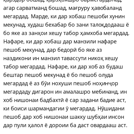
агар сарватманд бошад, мағруру ҳавобаланд
мегардад. Марде, ки дар хобаш пешоби хунин
мекунад, худаш бехабар бо зани талоқдодааш ё
бо яке аз занҳои хешу табор ҳамхоба мегардад.
Нафаре, ки дар хобаш дар манзили нафаре
пешоб мекунад, дар бедорӣ бо яке аз
наздикони ин манзил тавассути никоҳ хешу
табор мегардад. Нафаре, ки дар хоб аз будаш
бештар пешоб мекунад ё бо пешоб олуда
мегардад ё аз бӯи нохуши пешоб ноҳинҷор
мегардаду дигарон ин амалашро мебинанд, ин
хоб нишонаи бадбахтӣ ё сар задани бадие аст,
ки боиси шармандагии ӯ мегардад. Нӯшидани
пешоб дар хоб нишонаи шакку шубҳаи инсон
дар пули ҳалол ё дороии ба даст овардааш аст.