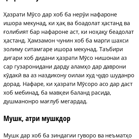
Ҳазрати Мӯсо дар хоб ба нерӯи нафароне
ишора мекунад, ки ҳақ ва боадолат ҳастанд ва
ғолибият бар нафароне аст, ки ноҳақу беадолат
ҳастанд. Ҳамзамон чунин хоб ба марги шахси
золиму ситамгаре ишора мекунад. Таъбири
дигари хоб дидани ҳазрати Мӯсо нишонаи аз
сар гузаронидани дарду аламҳо дар даврони
кӯдакӣ ва аз наздикону оилаи худ ҷудо шуданро
дорад. Нафаре, ки ҳазрати Мӯсоро асо дар даст
хоб мебинад, ба мавқеи баланд расида,
душманонро мағлуб мегардад.
Мушк, атри мушкдор
Мушк дар хоб ба зиндагии гуворо ва неъматҳо