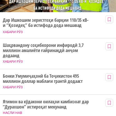
Дар Ишкошим зеристгоҳи барқии 110/35 кВ-
и “Қозидеҳ” ба истифода дода мешавад
ХАБАРИ РӮЗ
Шаҳрвандону соҳибкорони инфиродӣ 3,7
миллион амалиёти ғайринақдӣ анҷом
додаанд
ХАБАРИ РӮЗ
Бонки Умумиҷаҳонӣ ба Тоҷикистон 495
миллион доллар маблағи грантӣ додааст
ХАБАРИ РӮЗ
Ятимон ва кӯдакони оилаҳои камбизоат дар
“Дурахшон” истироҳат мекунанд
НАСЛИ НАВ