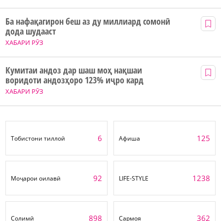
Ба нафақагирон беш аз ду миллиард сомонӣ
дода шудааст
ХАБАРИ РӮЗ
Кумитаи андоз дар шаш моҳ нақшаи
воридоти андозҳоро 123% иҷро кард
ХАБАРИ РӮЗ
6
125
Тобистони тиллоӣ
Афиша
92
1238
Моҷарои оилавӣ
LIFE-STYLE
898
362
Солимӣ
Сармоя