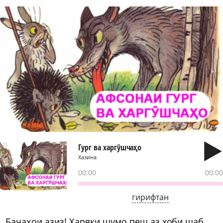
Гург ва харгӯшчаҳо
Хазина
00:00
00:00
гирифтан
Бачаҳои азиз! Ҳаряки шумо пеш аз хоби шаб