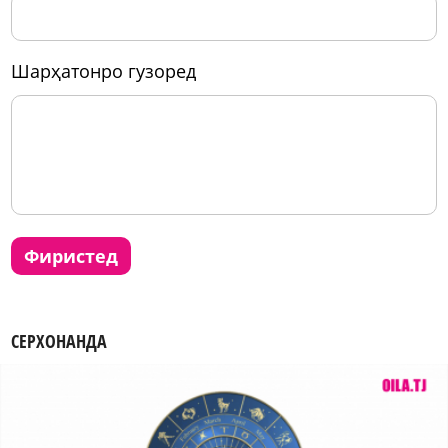
шарҳатонро гузоред
фиристед
СЕРХОНАНДА