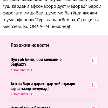
гӯш кардани афсонаҳоро дӯст медоред? Барои
фароғати имшабаи шумо мо ба гӯши якояки
шумо афсонаи "Гург ва харгӯшчаҳо"-ро қисса
месозем. Бо ОИЛА-ТЧ бимонед!
Похожие новости
Пул хоб бинӣ, бой мешавӣ ё
бадбахт?
ХОБИ ШИРИН
Асп ва барги дарахт дар хоб одамро
сарватманд мекунад!
ХОБИ ШИРИН
Имшаб чӣ хоб дидед?