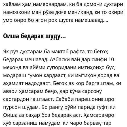
хаёлам ҳам намеовардам, ки ба домони духтари
намозхони ман рӯзе доғе мениҳанд, ки то охири
умр онро бо ягон роҳ шуста намешавад….
Оиша бедарак шуду…
Як рӯз духтарам ба мактаб рафта, то бегоҳ
бедарак мешавад. Азбаски вай дар синфи 10
мехонд ва айёми супоридани имтиҳонҳо буд,
модараш гумон кардааст, ки имтиҳон дорад ва
аҳамият надодааст. Бегоҳ аз кор баргаштам, ки
авзои ҳамсарам беҷо, дар кӯча сарсону
саргардон гаштааст. Сабаби парешониашро
пурсон шудам. Бо рангу рӯйи парида гуфт, ки
Оиша аз саҳар боз бедарак аст. Ҳамсарамро
хуб сарзаниш намудам, ки чаро барвақттар