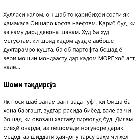
Хулласи калом, он шаб то қарибиҳои соати як
ҳамакаса Оишаро кофта наёфтем. Қариб буд, ки
аз ғаму дард девона шавам. Худ ба худ
мегуфтам, ки шояд кадом дузд ё авбоше
духтарамро кушта, ба об партофта бошад ё
зери мошин мондаасту дар кадом МОРГ хоб аст,
вале…
Шоми тақдирсӯз
Як поси шаб занам занг зада гуфт, ки Оиша ба
хона баргашт, зудтар расида биёед, вале аз чӣ
бошад, ки овозаш хаставу гиряолуд буд. Дилам
сиёҳӣ оварда, аз пешомади ногуворе дарак
медод, аз шиддати ҳаяҷону тарсу ваҳм чӣ хел