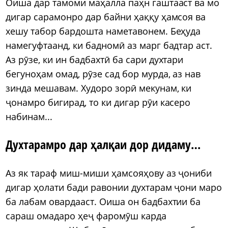
Оиша дар тамоми маҳалла паҳн гаштааст ва мо
дигар сарамонро дар байни ҳаққу ҳамсоя ва
хешу табор бардошта наметавонем. Беҳуда
намегуфтаанд, ки бадномӣ аз марг бадтар аст.
Аз рӯзе, ки ин бадбахтӣ ба сари духтари
бегуноҳам омад, рӯзе сад бор мурда, аз нав
зинда мешавам. Худоро зорӣ мекунам, ки
ҷонамро бигирад, то ки дигар рӯи касеро
набинам...
Духтарамро дар ҳалқаи дор дидаму…
Аз як тараф миш-миши ҳамсояҳову аз ҷониби
дигар ҳолати бади равонии духтарам ҷони маро
ба лабам овардааст. Оиша он бадбахтии ба
сараш омадаро ҳеҷ фаромӯш карда