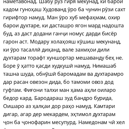
наметавонад. Шабу рӯз гиря мекунад, ки барои
кадом гуноҳаш Худованд ӯро ба чунин рӯзи сахт
гирифтор намуд. Ман ӯро хуб мефаҳмам, охир
барои духтаре, ки дасташро ягон мард надошта
буд, аз даст додани ганҷи номус дарди бисёр
гарон аст. Модару холаҳояш кӯшиш мекунанд,
ки ӯро тасаллӣ диҳанд, вале захмҳои дили
духтарам торафт хуншортар мешаванду беҳ не.
Боре ӯ ҳатто қасди худкушӣ намуд. Нимашаб
ташна шуда, обнӯшӣ баромадам ва духтарамро
дар расан овезон дида, бо тамоми овоз дод
гуфтам. Фиғони талхи ман ҳама аҳли оиларо
бедор кард. Бародараш зуд бандро бурида,
Оишаро аз ҳалқаи дор раҳо намуд. Камтари
дигар, агар дер мекардем, эҳтимол духтарам
ҷон ба ҷонофарин месупурд. Намедонам чӣ хел