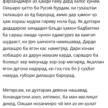
фарзандамро аз қайди ғаму дард халос кунам.
Оишаро ҳатто ба Русия бурдам, ки гузаштаи
талхашро аз ёд барорад, аммо дар ҳамон ҷо
ҳам кораш мудом гиряву нола буд. Як духтари
дидадарою зиндадил баъди ҳамон бадбахтии
ба сараш омада чунон одамгурез ва камгап
шудааст, ки ӯро шинохта намешавад. Дарди
дилашро ба ягон кас намегӯяд. Дари хонаи
хобашро аз дарун маҳкам карда, сарашро ба
болишт зер мекунаду зор-зор мегиряд. Ақаллан
ягон дугона надорад, ки гоҳ-гоҳ бо ӯ суҳбат
намуда, ғубори дилашро барорад.
Метарсам, ки духтарам девона нашавад.
Хонандагони азиз, илтимос, ба ман маслиҳат
диҳед, Оишаи нозанинро чӣ хел аз ин ҳолат