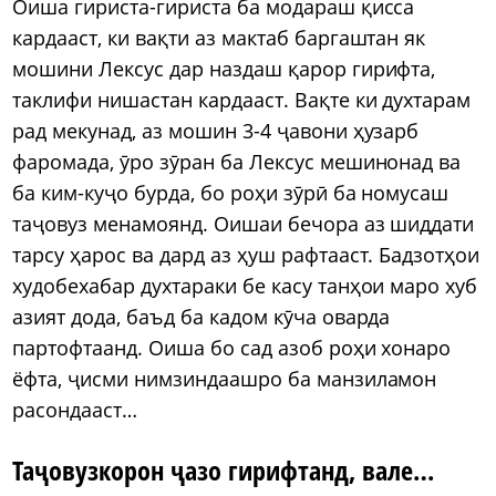
Оиша гириста-гириста ба модараш қисса
кардааст, ки вақти аз мактаб баргаштан як
мошини Лексус дар наздаш қарор гирифта,
таклифи нишастан кардааст. Вақте ки духтарам
рад мекунад, аз мошин 3-4 ҷавони ҳузарб
фаромада, ӯро зӯран ба Лексус мешинонад ва
ба ким-куҷо бурда, бо роҳи зӯрӣ ба номусаш
таҷовуз менамоянд. Оишаи бечора аз шиддати
тарсу ҳарос ва дард аз ҳуш рафтааст. Бадзотҳои
худобехабар духтараки бе касу танҳои маро хуб
азият дода, баъд ба кадом кӯча оварда
партофтаанд. Оиша бо сад азоб роҳи хонаро
ёфта, ҷисми нимзиндаашро ба манзиламон
расондааст…
Таҷовузкорон ҷазо гирифтанд, вале…