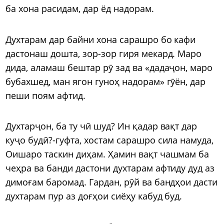
ба хона расидам, дар ёд надорам.
Духтарам дар байни хона сарашро бо кафи
дастонаш дошта, зор-зор гиря мекард. Маро
дида, аламаш бештар рӯ зад ва «дадаҷон, маро
бубахшед, ман ягон гуноҳ надорам» гӯён, дар
пеши поям афтид.
Духтарҷон, ба ту чӣ шуд? Ин қадар вақт дар
куҷо будӣ?-гуфта, хостам сарашро сила намуда,
Оишаро таскин диҳам. Ҳамин вақт чашмам ба
чеҳра ва банди дастони духтарам афтиду дуд аз
димоғам баромад. Гардан, рӯй ва бандҳои дасти
духтарам пур аз доғҳои сиёҳу кабуд буд.