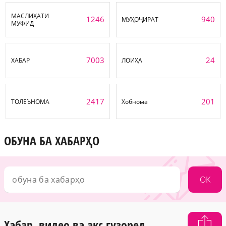
МАСЛИҲАТИ
1246
940
МУҲОҶИРАТ
МУФИД
7003
24
ХАБАР
ЛОИҲА
2417
201
ТОЛЕЪНОМА
Хобнома
ОБУНА БА ХАБАРҲО
OK
Хабар, видео ва акс гузоред