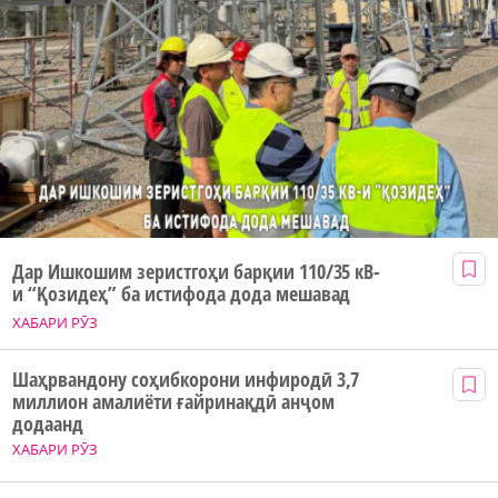
Дар Ишкошим зеристгоҳи барқии 110/35 кВ-
и “Қозидеҳ” ба истифода дода мешавад
ХАБАРИ РӮЗ
Шаҳрвандону соҳибкорони инфиродӣ 3,7
миллион амалиёти ғайринақдӣ анҷом
додаанд
ХАБАРИ РӮЗ