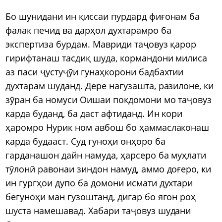
Бо шунидани ин қиссаи пурдард фиғонам ба
фалак печид ва дарҳол духтарамро ба
экспертиза бурдам. Мавриди таҷовуз қарор
гирифтанаш тасдиқ шуда, кормандони милиса
аз паси ҷустуҷӯи гунаҳкорони бадбахтии
духтарам шуданд. Дере нагузашта, разилоне, ки
зӯран ба номуси Оишаи покдомони мо таҷовуз
карда буданд, ба даст афтиданд. Ин кори
ҳаромро Нурик ном авбош бо ҳаммаслаконаш
карда будааст. Суд гуноҳи онҳоро ба
гарданашон дайн намуда, ҳарсеро ба муҳлати
тӯлонӣ равонаи зиндон намуд, аммо доғеро, ки
ин гургҳои дупо ба домони исмати духтари
бегуноҳи ман гузоштанд, дигар бо ягон роҳ
шуста намешавад. Хабари таҷовуз шудани