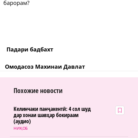
барорам?
Падари бадбахт
Омодасоз Махинаи Давлат
Похожие новости
Келинчаки панҷакентӣ: 4 сол шуд
дар хонаи шавҳар бокираам
(аудио)
НИҚОБ