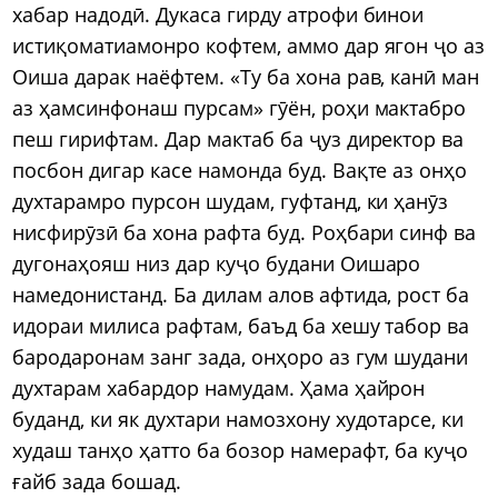
хабар надодӣ. Дукаса гирду атрофи бинои
истиқоматиамонро кофтем, аммо дар ягон ҷо аз
Оиша дарак наёфтем. «Ту ба хона рав, канӣ ман
аз ҳамсинфонаш пурсам» гӯён, роҳи мактабро
пеш гирифтам. Дар мактаб ба ҷуз директор ва
посбон дигар касе намонда буд. Вақте аз онҳо
духтарамро пурсон шудам, гуфтанд, ки ҳанӯз
нисфирӯзӣ ба хона рафта буд. Роҳбари синф ва
дугонаҳояш низ дар куҷо будани Оишаро
намедонистанд. Ба дилам алов афтида, рост ба
идораи милиса рафтам, баъд ба хешу табор ва
бародаронам занг зада, онҳоро аз гум шудани
духтарам хабардор намудам. Ҳама ҳайрон
буданд, ки як духтари намозхону худотарсе, ки
худаш танҳо ҳатто ба бозор намерафт, ба куҷо
ғайб зада бошад.