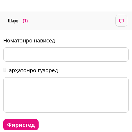
Шарҳ
(1)
номатонро нависед
шарҳатонро гузоред
фиристед