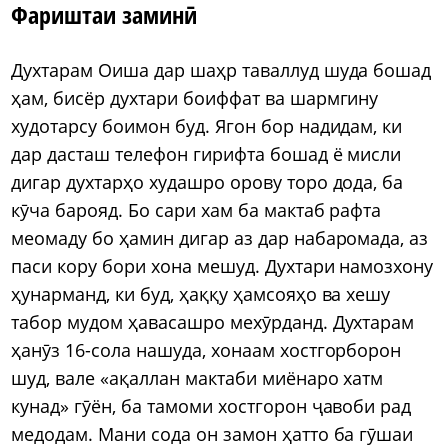
Фариштаи заминӣ
Духтарам Оиша дар шаҳр таваллуд шуда бошад
ҳам, бисёр духтари боиффат ва шармгину
худотарсу боимон буд. Ягон бор надидам, ки
дар дасташ телефон гирифта бошад ё мисли
дигар духтарҳо худашро орову торо дода, ба
кӯча барояд. Бо сари хам ба мактаб рафта
меомаду бо ҳамин дигар аз дар набаромада, аз
паси кору бори хона мешуд. Духтари намозхону
ҳунарманд, ки буд, ҳаққу ҳамсояҳо ва хешу
табор мудом ҳавасашро мехӯрданд. Духтарам
ҳанӯз 16-сола нашуда, хонаам хостгорборон
шуд, вале «ақаллан мактаби миёнаро хатм
кунад» гӯён, ба тамоми хостгорон ҷавоби рад
медодам. Мани сода он замон ҳатто ба гӯшаи