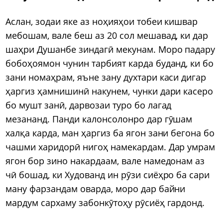
Аслан, зодаи яке аз ноҳияҳои тобеи кишвар
мебошам, вале беш аз 20 сол мешавад, ки дар
шаҳри Душанбе зиндагӣ мекунам. Моро падару
бобоҳоямон чунин тарбият карда буданд, ки бо
зани номаҳрам, яъне зану духтари каси дигар
ҳаргиз ҳамнишинӣ накунем, чунки дари касеро
бо мушт занӣ, дарвозаи туро бо лагад
мезананд. Панди калонсолонро дар гӯшам
халқа карда, ман ҳаргиз ба ягон зани бегона бо
чашми харидорӣ нигоҳ намекардам. Дар умрам
ягон бор зино накардаам, вале намедонам аз
чӣ бошад, ки Худованд ин рӯзи сиёҳро ба сари
ману фарзандам оварда, моро дар байни
мардум сархаму забонкӯтоҳу рӯсиёҳ гардонд.