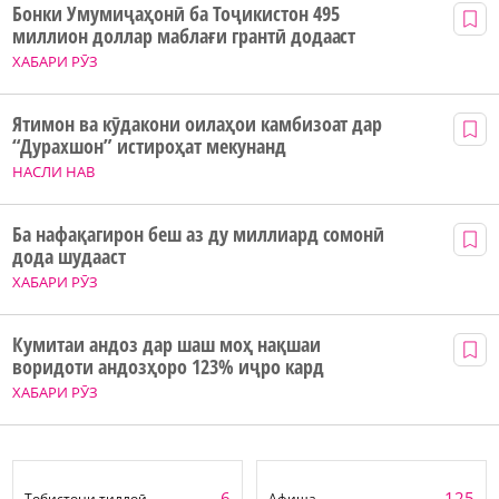
Бонки Умумиҷаҳонӣ ба Тоҷикистон 495
миллион доллар маблағи грантӣ додааст
ХАБАРИ РӮЗ
Ятимон ва кӯдакони оилаҳои камбизоат дар
“Дурахшон” истироҳат мекунанд
НАСЛИ НАВ
Ба нафақагирон беш аз ду миллиард сомонӣ
дода шудааст
ХАБАРИ РӮЗ
Кумитаи андоз дар шаш моҳ нақшаи
воридоти андозҳоро 123% иҷро кард
ХАБАРИ РӮЗ
6
125
Тобистони тиллоӣ
Афиша