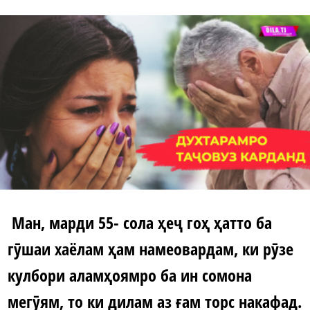
Ман, марди 55- сола ҳеҷ гоҳ ҳатто ба
гӯшаи хаёлам ҳам намеовардам, ки рӯзе
кулбори аламҳоямро ба ин сомона
мегӯям, то ки дилам аз ғам торс накафад.