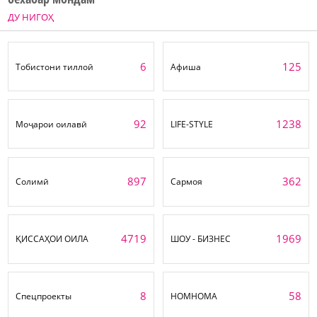
ДУ НИГОҲ
6
125
Тобистони тиллоӣ
Афиша
92
1238
Моҷарои оилавӣ
LIFE-STYLE
897
362
Солимӣ
Сармоя
4719
1969
ҚИССАҲОИ ОИЛА
ШОУ - БИЗНЕС
8
58
Спецпроекты
НОМНОМА