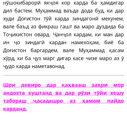
нӯшокибарорӣ якҷоя кор карда ба ҳамдигар
дил бастем. Муҳаммад ваъда дода буд, ки дар
худи Доғистон тӯй карда зиндагонӣ мекунем,
вале баъд аз фикраш гашт ва маро дуздида ба
Тоҷикистон овард. Ҷанҷол кардам, ки ман дар
ин ҷо зиндагӣ кардан намехоҳам, биё ба
Доғистон баргардем, вале Муҳаммад қасам
хӯрд, ки ба ҷуз марг дигар касе чизе маро аз ӯ
ҷудо карда наметавонад.
Шри девиро дар қаҳвааш заҳри мор
андохта куштанд ва дар рӯзи тӯйи хешу
табораш ҷасадашро аз ҳамом пайдо
карданд.