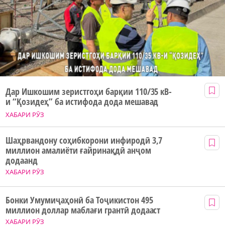
Дар Ишкошим зеристгоҳи барқии 110/35 кВ-
и “Қозидеҳ” ба истифода дода мешавад
ХАБАРИ РӮЗ
Шаҳрвандону соҳибкорони инфиродӣ 3,7
миллион амалиёти ғайринақдӣ анҷом
додаанд
ХАБАРИ РӮЗ
Бонки Умумиҷаҳонӣ ба Тоҷикистон 495
миллион доллар маблағи грантӣ додааст
ХАБАРИ РӮЗ