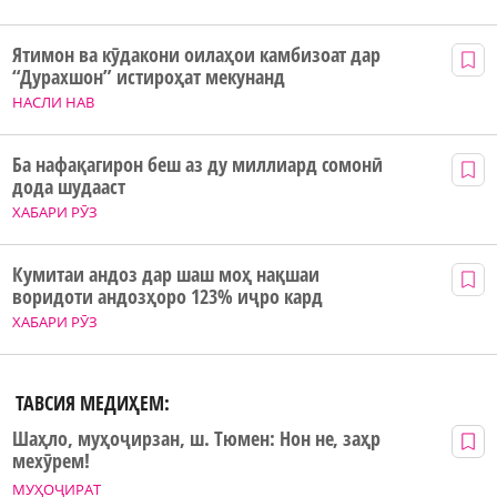
Ятимон ва кӯдакони оилаҳои камбизоат дар
“Дурахшон” истироҳат мекунанд
НАСЛИ НАВ
Ба нафақагирон беш аз ду миллиард сомонӣ
дода шудааст
ХАБАРИ РӮЗ
Кумитаи андоз дар шаш моҳ нақшаи
воридоти андозҳоро 123% иҷро кард
ХАБАРИ РӮЗ
ТАВСИЯ МЕДИҲЕМ:
Шаҳло, муҳоҷирзан, ш. Тюмен: Нон не, заҳр
мехӯрем!
МУҲОҶИРАТ