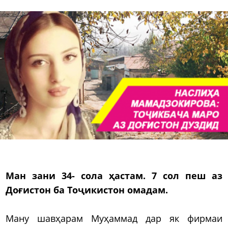
Ман зани 34- сола ҳастам. 7 сол пеш аз
Доғистон ба Тоҷикистон омадам.
Ману шавҳарам Муҳаммад дар як фирмаи