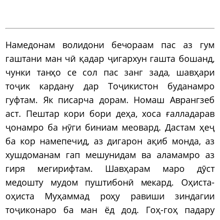
Намедонам волидони бечораам пас аз гум
гаштани ман чӣ қадар ҷигархун гашта бошанд,
чунки танҳо се сол пас занг зада, шавҳари
тоҷик кардану дар Тоҷикистон буданамро
гуфтам. Як писарча дорам. Номаш Аврангзеб
аст. Пештар кори бори деҳа, хоса ғалладарав
ҷонамро ба нӯги биниам меовард. Дастам ҳеҷ
ба кор намепечид, аз дигарон ақиб монда, аз
хушдоманам гап мешунидам ва аламамро аз
гиря мегирифтам. Шавҳарам маро дӯст
медошту мудом пуштибонӣ мекард. Оҳиста-
оҳиста Муҳаммад роҳу равиши зиндагии
тоҷиконаро ба ман ёд дод. Гоҳ-гоҳ падару