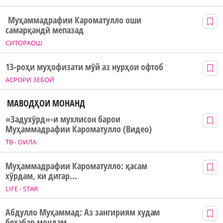
Муҳаммадрафии Кароматулло оши
самарқандӣ мепазад
СИТОРАОШ
13-роҳи муҳофизати мӯй аз нурҳои офтоб
АСРОРИ ЗЕБОӢ
МАВОДҲОИ МОНАНД
«Задухӯрд»-и мухлисон барои
Муҳаммадрафии Кароматулло (Видео)
ТВ - ОИЛА
Муҳаммадрафии Кароматулло: қасам
хӯрдам, ки дигар...
LIFE - STAR
Абдулло Муҳаммад: Аз зангириям худам
бехабар мондам