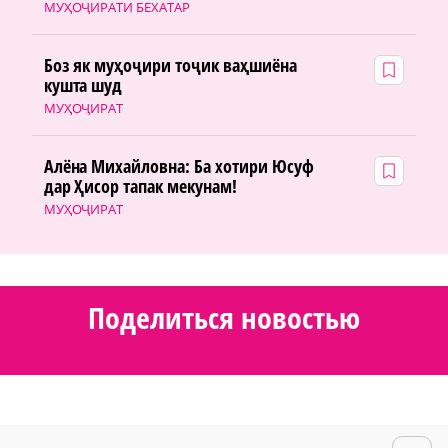
МУҲОҶИРАТИ БЕХАТАР
Боз як муҳоҷири тоҷик ваҳшиёна
кушта шуд
МУҲОҶИРАТ
Алёна Михайловна: Ба хотири Юсуф
дар Ҳисор тапак мекунам!
МУҲОҶИРАТ
Поделиться новостью