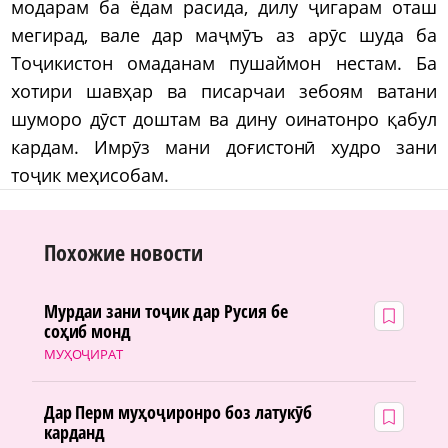
модарам ба ёдам расида, дилу ҷигарам оташ
мегирад, вале дар маҷмӯъ аз арӯс шуда ба
Тоҷикистон омаданам пушаймон нестам. Ба
хотири шавҳар ва писарчаи зебоям ватани
шуморо дӯст доштам ва дину оинатонро қабул
кардам. Имрӯз мани доғистонӣ худро зани
тоҷик меҳисобам.
Похожие новости
Мурдаи зани тоҷик дар Русия бе
соҳиб монд
МУҲОҶИРАТ
Дар Перм муҳоҷиронро боз латукӯб
карданд