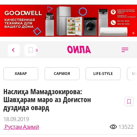
ХАБАР
САРМОЯ
LIFE-STYLE
М
Наслиҳа Мамадзокирова:
Шавҳарам маро аз Доғистон
дуздида овард
18.09.2019
Рустам Азимӣ
13522