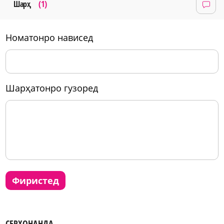
Шарҳ
(1)
номатонро нависед
шарҳатонро гузоред
фиристед
СЕРХОНАНДА