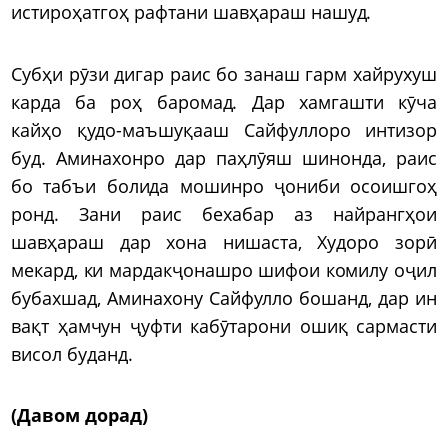
истироҳатгоҳ рафтани шавҳараш нашуд.
Субҳи рӯзи дигар раис бо занаш гарм хайрухуш
карда ба роҳ баромад. Дар хамгашти кӯча
кайҳо қудо-маъшуқааш Сайфуллоро интизор
буд. Аминахонро дар паҳлӯяш шинонда, раис
бо табъи болида мошинро ҷониби осоишгоҳ
ронд. Зани раис бехабар аз найрангҳои
шавҳараш дар хона нишаста, Худоро зорӣ
мекард, ки мардакҷонашро шифои комилу оҷил
бубахшад, Аминахону Сайфулло бошанд, дар ин
вақт ҳамчун ҷуфти кабӯтарони ошиқ сармасти
висол буданд.
(Давом дорад)