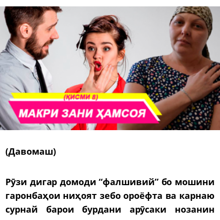
(Давомаш)
Рӯзи дигар домоди “фалшивий” бо мошини
гаронбаҳои ниҳоят зебо ороёфта ва карнаю
сурнай барои бурдани арӯсаки нозанин