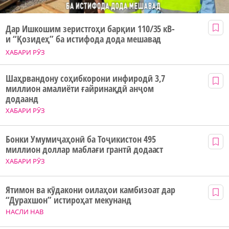
Дар Ишкошим зеристгоҳи барқии 110/35 кВ-
и “Қозидеҳ” ба истифода дода мешавад
ХАБАРИ РӮЗ
Шаҳрвандону соҳибкорони инфиродӣ 3,7
миллион амалиёти ғайринақдӣ анҷом
додаанд
ХАБАРИ РӮЗ
Бонки Умумиҷаҳонӣ ба Тоҷикистон 495
миллион доллар маблағи грантӣ додааст
ХАБАРИ РӮЗ
Ятимон ва кӯдакони оилаҳои камбизоат дар
“Дурахшон” истироҳат мекунанд
НАСЛИ НАВ