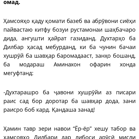
омад.
Ҳамсояҳо қаду қомати базеб ва абрӯвони сиёҳи
пайвастаю китфу бозуи рустамонаи шаҳбачаро
дида, ангушти ҳайрат газиданд. Духтарҳо ба
Дилбар ҳасад мебурданд, ки ба чунин бачаи
хушрӯй ба шавҳар баромадааст, занҳо бошанд,
ба модараш Аминахон офарин хонда
мегуфтанд:
-Духтарашро ба ҷавони хушрӯйи аз писари
раис сад бор доротар ба шавҳар дода, зани
раисро боб кард. Қандаша занад!
Ҳамин тавр зери навои “Ёр-ёр” хешу табор ва
ҳамсояҳо Дилбари дар либоси арӯсӣ мисли