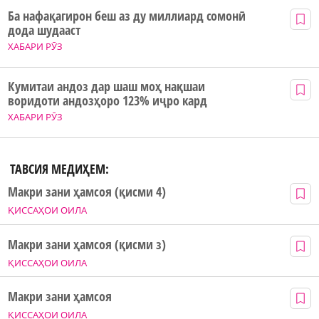
Ба нафақагирон беш аз ду миллиард сомонӣ
дода шудааст
ХАБАРИ РӮЗ
Кумитаи андоз дар шаш моҳ нақшаи
воридоти андозҳоро 123% иҷро кард
ХАБАРИ РӮЗ
ТАВСИЯ МЕДИҲЕМ:
Макри зани ҳамсоя (қисми 4)
ҚИССАҲОИ ОИЛА
Макри зани ҳамсоя (қисми з)
ҚИССАҲОИ ОИЛА
Макри зани ҳамсоя
ҚИССАҲОИ ОИЛА