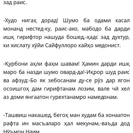
зад раис.
-Худо нигаҳ дорад! Шумо ба одами касал
монанд нестед-ку, раис-ако, мабодо ба дарди
ишқ гирифтор нашуда бошед,-ҳадс зад духтур,
ки хислату хӯйи Сайфуллоро кайҳо медонист.
-Қурбони аҳли фаҳм шавам! Ҳамин дарди ишқ
маро ба назди шумо овард-да!-Иқрор шуд раис
ва афзуд:-Бо як зебосанам ду-се рӯз дар ягон
осоишгоҳ дам гирифтанам лозим, вале чӣ хел
аз доми янгаатон гурехтанамро намедонам.
-Ташвиш накашед, бегоҳ ман худам ба хонаатон
рафта ин масъаларо ҳал мекунам,-ваъда дод
Нӯъмон Наим.