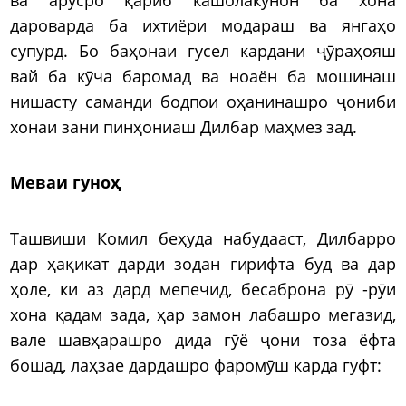
дароварда ба ихтиёри модараш ва янгаҳо
супурд. Бо баҳонаи гусел кардани ҷӯраҳояш
вай ба кӯча баромад ва ноаён ба мошинаш
нишасту саманди бодпои оҳанинашро ҷониби
хонаи зани пинҳониаш Дилбар маҳмез зад.
Меваи гуноҳ
Ташвиши Комил беҳуда набудааст, Дилбарро
дар ҳақикат дарди зодан гирифта буд ва дар
ҳоле, ки аз дард мепечид, бесаброна рӯ -рӯи
хона қадам зада, ҳар замон лабашро мегазид,
вале шавҳарашро дида гӯё ҷони тоза ёфта
бошад, лаҳзае дардашро фаромӯш карда гуфт: