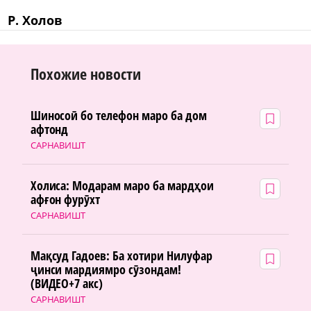
Р. Холов
Похожие новости
Шиносоӣ бо телефон маро ба дом
афтонд
САРНАВИШТ
Холиса: Модарам маро ба мардҳои
афғон фурӯхт
САРНАВИШТ
Мақсуд Гадоев: Ба хотири Нилуфар
ҷинси мардиямро сӯзондам!
(ВИДЕО+7 акс)
САРНАВИШТ