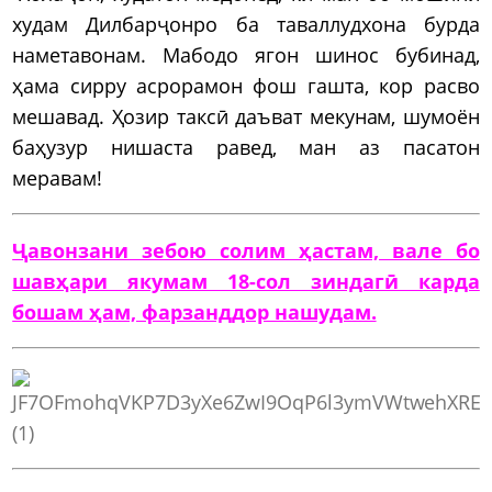
худам Дилбарҷонро ба таваллудхона бурда
наметавонам. Мабодо ягон шинос бубинад,
ҳама сирру асрорамон фош гашта, кор расво
мешавад. Ҳозир таксӣ даъват мекунам, шумоён
баҳузур нишаста равед, ман аз пасатон
меравам!
Ҷавонзани зебою солим ҳастам, вале бо
шавҳари якумам 18-сол зиндагӣ карда
бошам ҳам, фарзанддор нашудам.