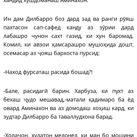
Ин дам Дилбарро боз дард зад ва ранги рӯяш
пахтасон сап-сафед канду аз зӯрии дард
лабашро чунон сахт газид, ки хун баромад.
Комил, ки авзои ҳамсарашро мушоҳида дошт,
осемасар аз ҷояш бархоста пурсид:
-Наход фурсаташ расида бошад?!
-Бале, расидагӣ барин. Харбуза, ки пухт аз
бехаш ҷудо мешавад,-матали қадимаро ба ёд
овард Аминахон ва аз домодаш хоҳиш кард, ки
зудтар Дилбарро ба таваллудхона барад.
-Холаҷон, худатон медонед, ки ман бо мошини