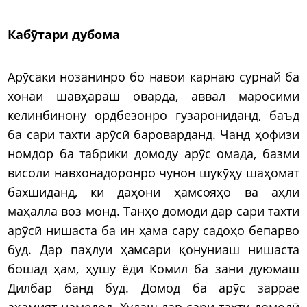
Кабӯтари дубома
Арӯсаки нозанинро бо навои карнаю сурнай ба
хонаи шавҳараш оварда, аввал маросими
келинбинону ордбезонро гузарониданд, баъд
ба сари тахти арӯсӣ бароварданд. Чанд ҳофизи
номдор ба табрики домоду арӯс омада, базми
висоли навхонадоронро чунон шукӯҳу шаҳомат
бахшиданд, ки даҳони ҳамсояҳо ва аҳли
маҳалла воз монд. Танҳо домоди дар сари тахти
арӯсӣ нишаста ба ин ҳама сару садоҳо бепарво
буд. Дар паҳлуи ҳамсари қонуниаш нишаста
бошад ҳам, ҳушу ёди Комил ба зани дуюмаш
Дилбар банд буд. Домод ба арӯс заррае
аҳамият намедод. Худаш дар сари тахти домодӣ