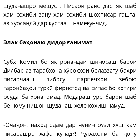
шуданашро мешуст. Писари раис дар як шаб
ҳам соҳиби зану ҳам соҳиби шоҳписар гашта,
аз хурсандӣ дар куртааш намеғунчид.
Элак баҳонаю дидор ғанимат
Субҳ Комил бо як ронандаи шиносаш барои
Дилбар аз тарабхона хӯрокҳои болаззату баҳри
писарчааш либосу парпечҳои зебою
гаронбаҳои туркӣ фиристод ва сипас бо хотири
осуда ба хона омад. Модараш ӯро барои шаб
бе ному нишон шуданаш хеле коҳиш намуд.
-Очаҷон, наҳод одам дар чунин рӯзи хуш ҳам
писарашро хафа кунад?! Ҷӯраҳоям ба ҷону