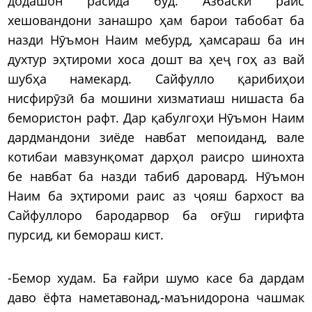
додашон расида буд. Азбаски раис
хешовандони занашро ҳам барои табобат ба
назди Нӯъмон Наим мебурд, ҳамсараш ба ин
духтур эҳтироми хоса дошт ва ҳеҷ гоҳ аз вай
шубҳа намекард. Сайфулло қарибиҳои
нисфирӯзӣ ба мошини хизматиаш нишаста ба
бемористон рафт. Дар қабулгоҳи Нӯъмон Наим
дардмандони зиёде навбат мепоиданд, вале
котибаи мавзунқомат дарҳол раисро шинохта
бе навбат ба назди табиб даровард. Нӯъмон
Наим ба эҳтироми раис аз ҷояш бархост ва
Сайфуллоро бародарвор ба оғӯш гирифта
пурсид, ки бемораш кист.
-Бемор худам. Ба ғайри шумо касе ба дардам
даво ёфта наметавонад,-маънидорона чашмак