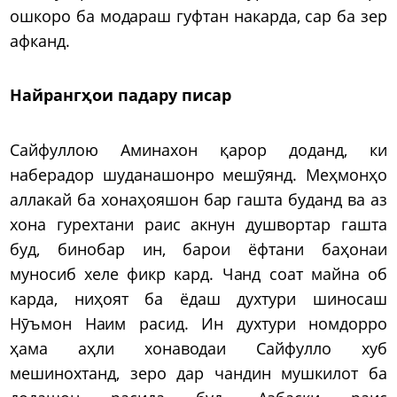
ошкоро ба модараш гуфтан накарда, сар ба зер
афканд.
Найрангҳои падару писар
Сайфуллою Аминахон қарор доданд, ки
наберадор шуданашонро мешӯянд. Меҳмонҳо
аллакай ба хонаҳояшон бар гашта буданд ва аз
хона гурехтани раис акнун душвортар гашта
буд, бинобар ин, барои ёфтани баҳонаи
муносиб хеле фикр кард. Чанд соат майна об
карда, ниҳоят ба ёдаш духтури шиносаш
Нӯъмон Наим расид. Ин духтури номдорро
ҳама аҳли хонаводаи Сайфулло хуб
мешинохтанд, зеро дар чандин мушкилот ба