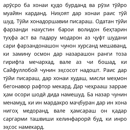
арӯсро ба хонаи қудо бурданд ва рӯзи тӯйро
муайян карданд. Ниҳоят дар хонаи раис тӯй
шуд. Тӯйи хонадоршавии писараш. Одатан тӯйи
фарзанди нахустин барои волидон беҳтарин
туҳфа аст ва падару модарон аз ҷуфт шудани
сари фарзандонашон чунон хурсанд мешаванд,
ки замину осмон дар назарашон ранги тоза
гирифта мечархад, вале аз чи бошад, ки
Сайфуллобой чунин эҳсосот надошт. Раис дар
тӯйи писараш, дар хонаи худаш, мисли меҳмон
бегонавор рафтор мекард. Дар чеҳрааш заррае
ҳам осори шодӣ дида намешуд. Ба назар чунин
менамуд, ки ин мардакро маҷбуран дар ин хона
нигоҳ медоранд, вале ҳамсараш он қадар
саргарми ташвиши келинфарорӣ буд, ки инро
эҳсос намекард.