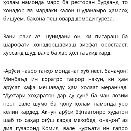
ҳолам намонда маро ба ресторан бурданд, то
хонадор ва мардаки калон шуданамро ҳамроҳ
бишӯем,-баҳона пеш овард домоди гуреза.
Зани раис аз шунидани он, ки писараш ба
шарофати хонадоршавиаш зиёфат оростааст,
хурсанд шуд, вале ба ҳар ҳол таъкид кард:
-Арӯси навро танҳо монданат хуб нест, бачаҷон!
Минбаъд ин коратро такрор накун, ки ҳам
арӯсат хафа мешаваду ҳам холаат меранчад.
“Духтари хоҳаратон дар ду дунё ба ман лозим
нест, вале шумо ба ҷону ҳолам намонда ӯро
келин кардед. Акнун арӯси ёфтаатонро худатон
шаб то саҳар оғӯш карда мехобед, очаҷон” аз
дил гузаронд Комил, вале ҷуръати ин гапро