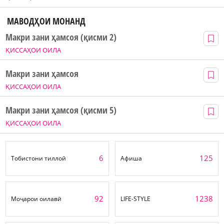
МАВОДҲОИ МОНАНД
Макри зани ҳамсоя (қисми 2)
ҚИССАҲОИ ОИЛА
Макри зани ҳамсоя
ҚИССАҲОИ ОИЛА
Макри зани ҳамсоя (қисми 5)
ҚИССАҲОИ ОИЛА
6
125
Тобистони тиллоӣ
Афиша
92
1238
Моҷарои оилавӣ
LIFE-STYLE