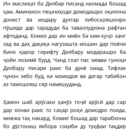
Ин маслиҳат ба Дилбар писанд наомада бошад
ҳам, Аминахон пешниҳоди домодашро оқилона
донист ва модару духтар либосҳояшонро
пӯшида дар тарадуди ба таваллудхона рафтан
афтоданд. Комил дар ин миён ба ким-куҷо занг
зад ва даҳ дақиқа нагузашта мошин дар поёни
бино қарор гирифту Дилбару модарашро ба
ҷойи лозимӣ бурд. Чанд соат пас меваи гуноҳи
Дилбару писари раис ба дунё омад. Тифлак
чунон зебо буд, ки момодоя ва дигар табибон
аз тамошояш сер намешуданд.
Ҳамон шаб арӯсаки ҳанӯз тоҷӣ арӯсӣ дар сар
дар хонаи раис то саҳар роҳи домодро поида,
мижжа таҳ накард, Комил бошад дар тарабхона
бо дӯстонаш якбора соҳиби ду туҳфаи тақдир