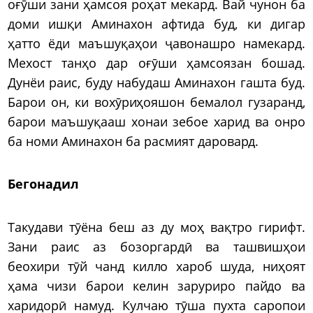
оғӯши зани ҳамсоя роҳат мекард. Вай чунон ба
доми ишқи Аминахон афтида буд, ки дигар
ҳатто ёди маъшуқаҳои ҷавонашро намекард.
Мехост танҳо дар оғӯши ҳамсоязан бошад.
Дунёи раис, буду набудаш Аминахон гашта буд.
Барои он, ки вохӯриҳояшон бемалол гузаранд,
барои маъшуқааш хонаи зебое харид ва онро
ба номи Аминахон ба расмият даровард.
Бегонадил
Такудави тӯёна беш аз ду моҳ вақтро гирифт.
Зани раис аз бозоргардӣ ва ташвишҳои
беохири тӯй чанд килло хароб шуда, ниҳоят
ҳама чизи барои келин заруриро пайдо ва
харидорӣ намуд. Кулчаю тӯша пухта саропои