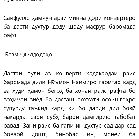
Сайфулло ҳамчун арзи миннатдорӣ конвертеро
ба дасти духтур доду шоду масрур баромада
рафт.
Базми дилдодаҳо
Дастаи пули аз конверти ҳадякардаи раис
баромада дили Нӯъмон Наимиро гармтар кард
ва худи ҳамон бегоҳ ба хонаи раис рафта бо
воҳимаи зиёд ба дасташ роҳхати осоишгоҳро
супурду таъкид кард, ки бо дарди дил бозӣ
накарда, сари субҳ барои дамгирию табобат
равад. Зани раис ба гапи ин духтур сад дар сад
боварӣ дошт, бинобар ин, монеи ба