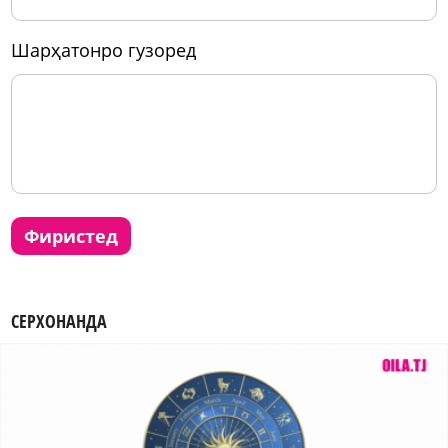
шарҳатонро гузоред
фиристед
СЕРХОНАНДА