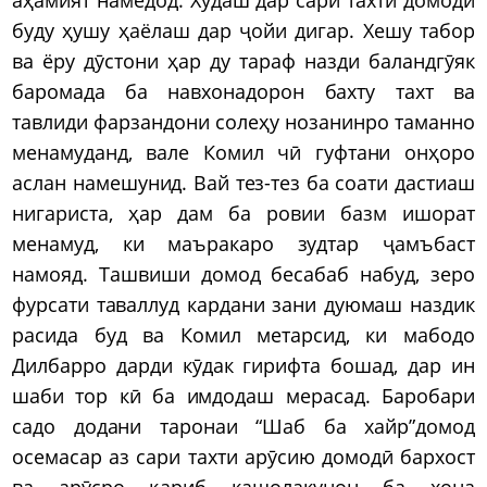
буду ҳушу ҳаёлаш дар ҷойи дигар. Хешу табор
ва ёру дӯстони ҳар ду тараф назди баландгӯяк
баромада ба навхонадорон бахту тахт ва
тавлиди фарзандони солеҳу нозанинро таманно
менамуданд, вале Комил чӣ гуфтани онҳоро
аслан намешунид. Вай тез-тез ба соати дастиаш
нигариста, ҳар дам ба ровии базм ишорат
менамуд, ки маъракаро зудтар ҷамъбаст
намояд. Ташвиши домод бесабаб набуд, зеро
фурсати таваллуд кардани зани дуюмаш наздик
расида буд ва Комил метарсид, ки мабодо
Дилбарро дарди кӯдак гирифта бошад, дар ин
шаби тор кӣ ба имдодаш мерасад. Баробари
садо додани таронаи “Шаб ба хайр”домод
осемасар аз сари тахти арӯсию домодӣ бархост
ва арӯсро қариб кашолакунон ба хона