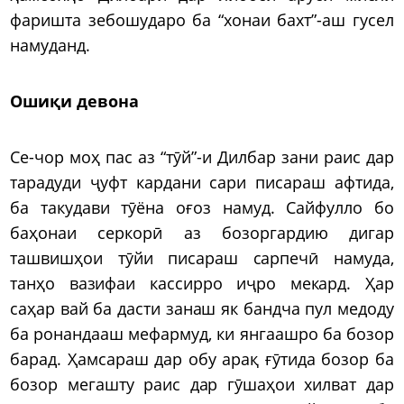
фаришта зебошударо ба “хонаи бахт”-аш гусел
намуданд.
Ошиқи девона
Се-чор моҳ пас аз “тӯй”-и Дилбар зани раис дар
тарадуди ҷуфт кардани сари писараш афтида,
ба такудави тӯёна оғоз намуд. Сайфулло бо
баҳонаи серкорӣ аз бозоргардию дигар
ташвишҳои тӯйи писараш сарпечӣ намуда,
танҳо вазифаи кассирро иҷро мекард. Ҳар
саҳар вай ба дасти занаш як бандча пул медоду
ба ронандааш мефармуд, ки янгаашро ба бозор
барад. Ҳамсараш дар обу арақ ғӯтида бозор ба
бозор мегашту раис дар гӯшаҳои хилват дар