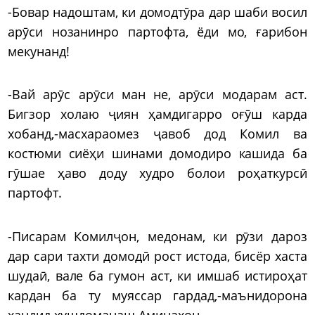
-Бовар надоштам, ки домодтӯра дар шаби восил
арӯси нозанинро партофта, ёди мо, ғарибон
мекунанд!
-Вай арӯс арӯси ман не, арӯси модарам аст.
Бигзор холаю ҷиян ҳамдигарро оғӯш карда
хобанд,-масхараомез ҷавоб дод Комил ва
костюми сиёҳи шинами домодиро кашида ба
гӯшае ҳаво доду худро болои роҳаткурсӣ
партофт.
-Писарам Комилҷон, медонам, ки рӯзи дароз
дар сари тахти домодӣ рост истода, бисёр хаста
шудаӣ, вале ба гумон аст, ки имшаб истироҳат
кардан ба ту муяссар гардад,-маънидорона
хандид хушдоманаш Аминахон.