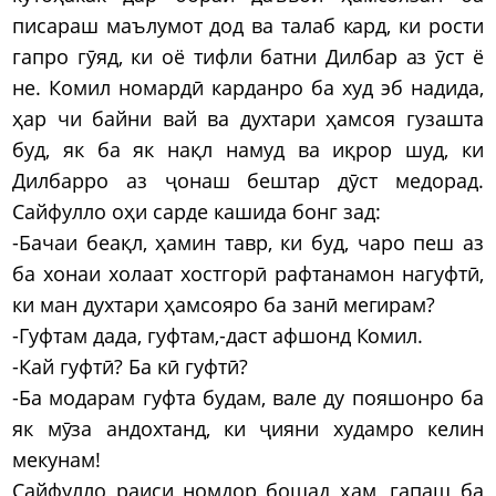
писараш маълумот дод ва талаб кард, ки рости
гапро гӯяд, ки оё тифли батни Дилбар аз ӯст ё
не. Комил номардӣ карданро ба худ эб надида,
ҳар чи байни вай ва духтари ҳамсоя гузашта
буд, як ба як нақл намуд ва иқрор шуд, ки
Дилбарро аз ҷонаш бештар дӯст медорад.
Сайфулло оҳи сарде кашида бонг зад:
-Бачаи беақл, ҳамин тавр, ки буд, чаро пеш аз
ба хонаи холаат хостгорӣ рафтанамон нагуфтӣ,
ки ман духтари ҳамсояро ба занӣ мегирам?
-Гуфтам дада, гуфтам,-даст афшонд Комил.
-Кай гуфтӣ? Ба кӣ гуфтӣ?
-Ба модарам гуфта будам, вале ду пояшонро ба
як мӯза андохтанд, ки ҷияни худамро келин
мекунам!
Сайфулло раиси номдор бошад ҳам, гапаш ба