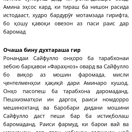
Амина эҳсос кард, ки тираш ба нишон расида
истодааст, худро бардурӯғ мотамзада гирифта,
бо қошу қавоқи овезон аз паси раис дар
баромад
Очаша бину духтараша гир
Ронандаи Сайфулло онҳоро ба тарабхонаи
зебою барҳавои «Фараҳноз» овард ва Сайфулло
бо виқор аз мошин фаромада, мисли
ҷентелменҳои ҳақиқӣ дари Аминаро кушод.
Онҳо пасопеш ба тарабхона даромаданд.
Пешхизматҳои ин даргоҳ раиси номдорро
мешинохтанд ва баробари дидани мошини
Сайфулло даст пеши бар ба истиқболаш
баромаданд. Раиси фармуд, ки барои вай ва