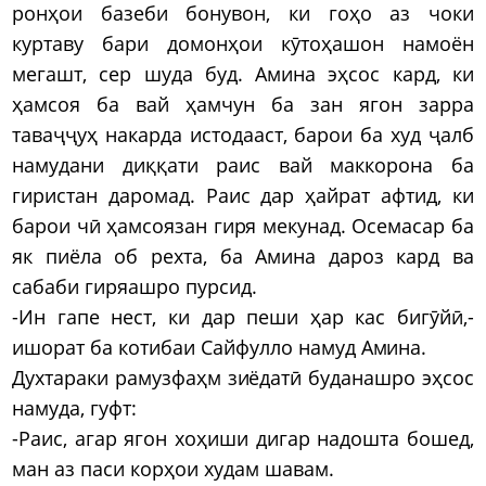
ронҳои базеби бонувон, ки гоҳо аз чоки
куртаву бари домонҳои кӯтоҳашон намоён
мегашт, сер шуда буд. Амина эҳсос кард, ки
ҳамсоя ба вай ҳамчун ба зан ягон зарра
таваҷҷуҳ накарда истодааст, барои ба худ ҷалб
намудани диққати раис вай маккорона ба
гиристан даромад. Раис дар ҳайрат афтид, ки
барои чӣ ҳамсоязан гиря мекунад. Осемасар ба
як пиёла об рехта, ба Амина дароз кард ва
сабаби гиряашро пурсид.
-Ин гапе нест, ки дар пеши ҳар кас бигӯйӣ,-
ишорат ба котибаи Сайфулло намуд Амина.
Духтараки рамузфаҳм зиёдатӣ буданашро эҳсос
намуда, гуфт:
-Раис, агар ягон хоҳиши дигар надошта бошед,
ман аз паси корҳои худам шавам.