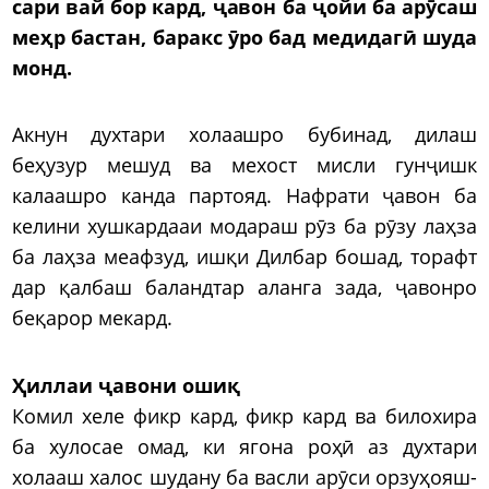
сари вай бор кард, ҷавон ба ҷойи ба арӯсаш
меҳр бастан, баракс ӯро бад медидагӣ шуда
монд.
Акнун духтари холаашро бубинад, дилаш
беҳузур мешуд ва мехост мисли гунҷишк
калаашро канда партояд. Нафрати ҷавон ба
келини хушкардааи модараш рӯз ба рӯзу лаҳза
ба лаҳза меафзуд, ишқи Дилбар бошад, торафт
дар қалбаш баландтар аланга зада, ҷавонро
беқарор мекард.
Ҳиллаи ҷавони ошиқ
Комил хеле фикр кард, фикр кард ва билохира
ба хулосае омад, ки ягона роҳӣ аз духтари
холааш халос шудану ба васли арӯси орзуҳояш-