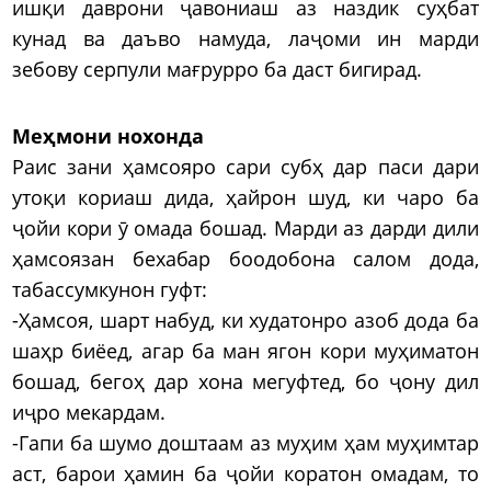
ишқи даврони ҷавониаш аз наздик суҳбат
кунад ва даъво намуда, лаҷоми ин марди
зебову серпули мағрурро ба даст бигирад.
Меҳмони нохонда
Раис зани ҳамсояро сари субҳ дар паси дари
утоқи кориаш дида, ҳайрон шуд, ки чаро ба
ҷойи кори ӯ омада бошад. Марди аз дарди дили
ҳамсоязан бехабар боодобона салом дода,
табассумкунон гуфт:
-Ҳамсоя, шарт набуд, ки худатонро азоб дода ба
шаҳр биёед, агар ба ман ягон кори муҳиматон
бошад, бегоҳ дар хона мегуфтед, бо ҷону дил
иҷро мекардам.
-Гапи ба шумо доштаам аз муҳим ҳам муҳимтар
аст, барои ҳамин ба ҷойи коратон омадам, то