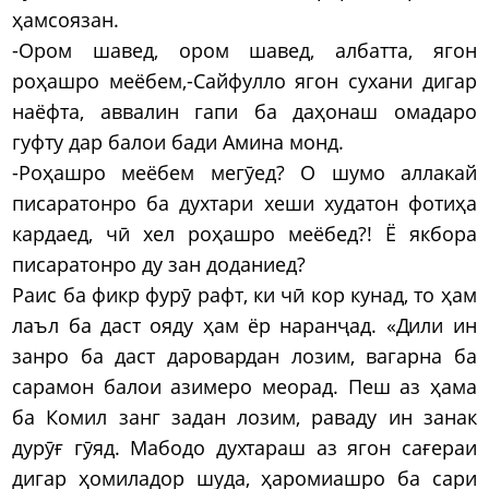
ҳамсоязан.
-Ором шавед, ором шавед, албатта, ягон
роҳашро меёбем,-Сайфулло ягон сухани дигар
наёфта, аввалин гапи ба даҳонаш омадаро
гуфту дар балои бади Амина монд.
-Роҳашро меёбем мегӯед? О шумо аллакай
писаратонро ба духтари хеши худатон фотиҳа
кардаед, чӣ хел роҳашро меёбед?! Ё якбора
писаратонро ду зан доданиед?
Раис ба фикр фурӯ рафт, ки чӣ кор кунад, то ҳам
лаъл ба даст ояду ҳам ёр наранҷад. «Дили ин
занро ба даст даровардан лозим, вагарна ба
сарамон балои азимеро меорад. Пеш аз ҳама
ба Комил занг задан лозим, раваду ин занак
дурӯғ гӯяд. Мабодо духтараш аз ягон сағераи
дигар ҳомиладор шуда, ҳаромиашро ба сари