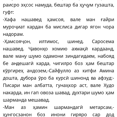
раисро эҳсос намуда, бештар ба ҳуҷум гузашта,
гуфт:
-Хафа нашавед ҳамсоя, вале ман ғайри
муроҷиат кардан ба мислиса дигар ягон чора
надорам.
-Ҳамсояҷон, илтимос, шинед. Саросема
нашавед. Ҷавонҳо хомию ахмақӣ кардаанд,
вале ману шумо одамони зиндагидаем, набояд
бе андешагӣ карда, чигилро боз ҳам бештар
кӯргиреҳ андозем,-Сайфулло аз китфи Амина
дошта, дубора ӯро ба курсӣ шинонд ва афзуд:-
Писари ман албатта, гунаҳкор аст, вале Худо
накарда, ин гап овоза шавад, духтари шумо ҳам
шарманда мешавад.
-Ман аз ҳамин шармандагӣ метарсам,-
ҳунгосзанон боз инони гиряро сар дод