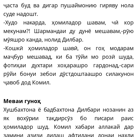
ҷаста буд ва дигар пушаймонию гиряву нола
суде надошт.
-Худо накарда, ҳомиладор шавам, чӣ кор
мекунам?! Шармандаи ду дунё мешавам,-рӯю
мӯяшро канда, нолид Дилбар.
-Кошкӣ ҳомиладор шавӣ, он гоҳ модарам
маҷбур мешавад, ки ба тӯйи мо розӣ шуда,
фотиҳаи духтари хоҳарашро гардонад,-сари
рӯйи бонуи зебои дӯстдоштаашро силакунон
ҷавоб дод Комил.
Меваи гуноҳ
Хушбахтона ё бадбахтона Дилбари нозанин аз
як вохӯрии тақдирсӯз бо писари раис
ҳомиладор шуд. Комил хабари аллакай дар
замини азизи дилаш афтидани донаи нахли