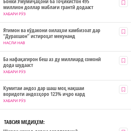
Бонки Умумиҷаҳонӣ ба Тоҷикистон 495
миллион доллар маблағи грантӣ додааст
ХАБАРИ РӮЗ
Ятимон ва кӯдакони оилаҳои камбизоат дар
“Дурахшон” истироҳат мекунанд
НАСЛИ НАВ
Ба нафақагирон беш аз ду миллиард сомонӣ
дода шудааст
ХАБАРИ РӮЗ
Кумитаи андоз дар шаш моҳ нақшаи
воридоти андозҳоро 123% иҷро кард
ХАБАРИ РӮЗ
ТАВСИЯ МЕДИҲЕМ: