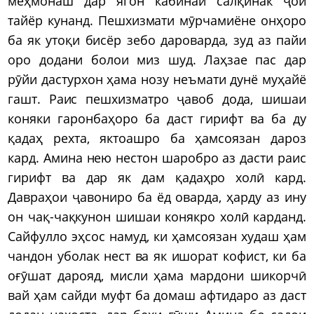
меҳмонаш дар ягон кабинаи салқинак ҷой
тайёр кунанд. Пешхизмати мӯрчамиёне онҳоро
ба як утоқи бисёр зебо дароварда, зуд аз пайи
оро додани болои миз шуд. Лаҳзае пас дар
рӯйи дастурхон ҳама нозу неъмати дунё муҳайё
гашт. Раис пешхизматро ҷавоб дода, шишаи
коняки гаронбаҳоро ба даст гирифт ва ба ду
қадаҳ рехта, яктоашро ба ҳамсоязан дароз
кард. Амина нею нестон шаробро аз дасти раис
гирифт ва дар як дам қадаҳро холӣ кард.
Давраҳои ҷавониро ба ёд оварда, ҳарду аз ину
он чақ-чақкунон шишаи конякро холӣ карданд.
Сайфулло эҳсос намуд, ки ҳамсоязан худаш ҳам
чандон уболак нест ва як ишорат кофист, ки ба
оғӯшат дарояд, мисли ҳама мардони шикорчӣ
вай ҳам сайди муфт ба домаш афтидаро аз даст