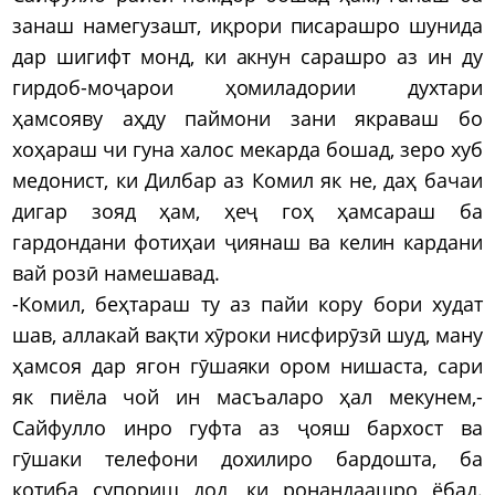
занаш намегузашт, иқрори писарашро шунида
дар шигифт монд, ки акнун сарашро аз ин ду
гирдоб-моҷарои ҳомиладории духтари
ҳамсояву аҳду паймони зани якраваш бо
хоҳараш чи гуна халос мекарда бошад, зеро хуб
медонист, ки Дилбар аз Комил як не, даҳ бачаи
дигар зояд ҳам, ҳеҷ гоҳ ҳамсараш ба
гардондани фотиҳаи ҷиянаш ва келин кардани
вай розӣ намешавад.
-Комил, беҳтараш ту аз пайи кору бори худат
шав, аллакай вақти хӯроки нисфирӯзӣ шуд, ману
ҳамсоя дар ягон гӯшаяки ором нишаста, сари
як пиёла чой ин масъаларо ҳал мекунем,-
Сайфулло инро гуфта аз ҷояш бархост ва
гӯшаки телефони дохилиро бардошта, ба
котиба супориш дод, ки ронандаашро ёбад.