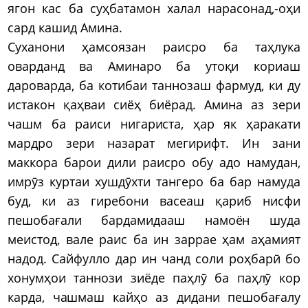
ягон кас ба суҳбатамон халал нарасонад,-оҳи
сард кашид Амина.
Суханони ҳамсоязан раисро ба таҳлука
оварданд ва Аминаро ба утоқи кориаш
дароварда, ба котибаи таннозаш фармуд, ки ду
истакон қаҳваи сиёҳ биёрад. Амина аз зери
чашм ба раиси нигариста, ҳар як ҳаракати
мардро зери назарат мегирифт. Ин зани
маккора барои дили раисро обу адо намудан,
имрӯз куртаи хушдӯхти тангеро ба бар намуда
буд, ки аз гиребони васеаш қариб нисфи
пешобағали бардамидааш намоён шуда
меистод, вале раис ба ин заррае ҳам аҳамият
надод. Сайфулло дар ин чанд соли роҳбарӣ бо
хонумҳои таннози зиёде паҳлӯ ба паҳлӯ кор
карда, чашмаш кайҳо аз дидани пешобағалу