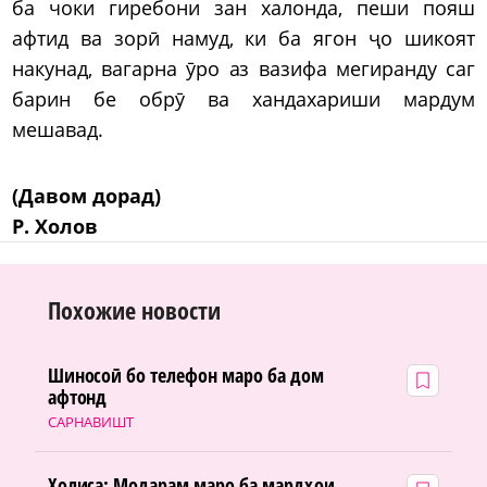
ба чоки гиребони зан халонда, пеши пояш
афтид ва зорӣ намуд, ки ба ягон ҷо шикоят
накунад, вагарна ӯро аз вазифа мегиранду саг
барин бе обрӯ ва хандахариши мардум
мешавад.
(Давом дорад)
Р. Холов
Похожие новости
Шиносоӣ бо телефон маро ба дом
афтонд
САРНАВИШТ
Холиса: Модарам маро ба мардҳои