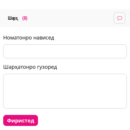
Шарҳ
(0)
номатонро нависед
шарҳатонро гузоред
фиристед