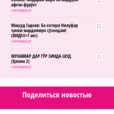
афғон фурӯхт
САРНАВИШТ
Мақсуд Гадоев: Ба хотири Нилуфар
ҷинси мардиямро сӯзондам!
(ВИДЕО+7 акс)
САРНАВИШТ
МУНАВВАР ДАР ГӮР ЗИНДА ШУД
(Қисми 2)
САРНАВИШТ
Поделиться новостью