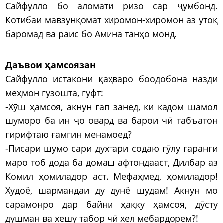
Сайфулло бо аломати ризо сар ҷумбонд.
Котибаи мавзунқомат хиромон-хиромон аз утоқ
баромад ва раис бо Амина танҳо монд.
Даъвои ҳамсоязан
Сайфулло истакони қаҳваро боодобона назди
меҳмон гузошта, гуфт:
-Хӯш ҳамсоя, акнун гап занед, ки кадом шамол
шуморо ба ин ҷо овард ва барои чӣ табъатон
гирифтаю ғамгин менамоед?
-Писари шумо сари духтари содаю гӯлу гаранги
маро тоб дода ба домаш афтондааст, Дилбар аз
Комил ҳомиладор аст. Мефаҳмед, ҳомиладор!
Худоё, шармандаи ду дунё шудам! Акнун мо
сарамонро дар байни ҳақку ҳамсоя, дӯсту
душман ва хешу табор чӣ хел мебардорем?!