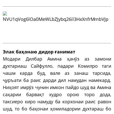
Элак баҳонаю дидор ғанимат
Модари Дилбар Амина ҳанӯз аз замони
духтариаш Сайфулло, падари Комилро таги
чашм карда буд, вале аз занаш тарсида,
ҷуръати ба раис дарди дил намудан намекард.
Ниҳоят имрӯз чунин имкон пайдо шуд ва Амина
саҳарии барвақт худро орою торо дода,
таксиеро киро намуду ба корхонаи раис равон
шуд, то бо баҳонаи ҳомиладории духтараш бо