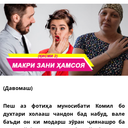
(Давомаш)
Пеш аз фотиҳа муносибати Комил бо
духтари холааш чандон бад набуд, вале
баъди он ки модарш зӯран ҷиянашро ба