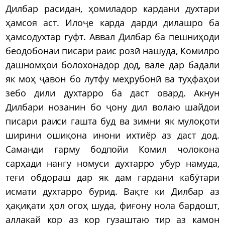
Дилбар расидан, ҳомиладор кардани духтари
ҳамсоя аст. Илоҷе карда дарди дилашро ба
ҳамсодухтар гуфт. Аввал Дилбар ба пешниҳоди
беодобонаи писари раис розӣ нашуда, Комилро
дашномҳои болохонадор дод, вале дар бадали
як моҳ ҷавон бо лутфу меҳрубонӣ ва туҳфаҳои
зебо дили духтарро ба даст овард. Акнун
Дилбари нозанин бо ҷону дил волаю шайдои
писари раиси гашта буд ва зимни як мулоқоти
ширини ошиқона инони ихтиёр аз даст дод.
Саманди гарму бодпойи Комил чолокона
сарҳади нангу номуси духтарро убур намуда,
теғи обдораш дар як дам гардани кабӯтари
исмати духтарро бурид. Вақте ки Дилбар аз
ҳақиқати ҳол огоҳ шуда, фиғону нола бардошт,
аллакай кор аз кор гузаштаю тир аз камон