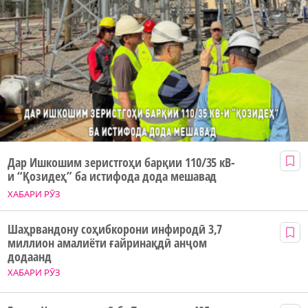
Дар Ишкошим зеристгоҳи барқии 110/35 кВ-
и “Қозидеҳ” ба истифода дода мешавад
ХАБАРИ РӮЗ
Шаҳрвандону соҳибкорони инфиродӣ 3,7
миллион амалиёти ғайринақдӣ анҷом
додаанд
ХАБАРИ РӮЗ