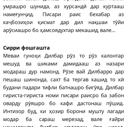
умрашро шунида, аз хурсандӣ дар куртааш
намеғунҷид. Писари раис бехабар аз
каҷбозиҳои қисмат дар дил нақшаи тӯйи
арӯсиашро бо ҳамсоядухтар мекашид, вале…
Сирри фошгашта
Меваи гуноҳи Дилбар рӯз то рӯз калонтар
мешуд ва шиками дамидааш аз назари
модараш дур намонд. Рӯзе вай Дилбарро дар
пешаш шинонда, сахт ба тергав кашид то кӣ
будани падари тифли батнашро бигӯяд. Дилбар
гириста-гириста номи писари раисро ба забон
оварду рӯяшро бо кафи дастонаш пӯшид.
Интизор буд, ки ҳозир борони мушту лагади
модар ба сараш мерезад, вале ғайри
чашмдошти Дилбар модараш ӯро назад,