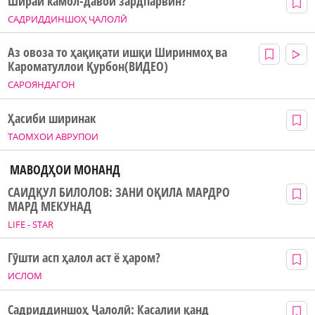
Шираи камол-давои зардпарвин?
САДРИДДИНШОҲ ҶАЛОЛӢ
Аз овоза то ҳақиқати ишқи Ширинмоҳ ва
Кароматуллои Қурбон(ВИДЕО)
САРОЯНДАГОН
Ҳасиби ширинак
ТАОМХОИ АВРУПОИ
МАВОДҲОИ МОНАНД
САИДҚУЛ БИЛОЛОВ: ЗАНИ ОҚИЛА МАРДРО
МАРД МЕКУНАД
LIFE - STAR
Гӯшти асп ҳалол аст ё ҳаром?
ИСЛОМ
Садриддиншоҳ Ҷалолӣ: Касалии қанд