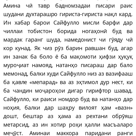
Амина чӣ тавр бадномзадаи писари раис
шудани духтарашро гириста-гириста нақл кард.
Ин хабар барои Сайфулло мисли барфи дар
чиллаи тобистон борида ногаҳонӣ буд ва
мардак гаранг шуда, намедонист чи гӯяду чӣ
кор кунад. Як чиз рӯз барин равшан буд, агар
ин занак ба боло ё ба мақомоти ҳифзи ҳуқуқ
муроҷиат намояд, натанҳо писараш дар бало
мемонад, балки худи Сайфулло низ аз вазифааш
ба қавле «мепарад» ва аз эҳтимол дур нест, ки
ба чандин моҷароҳои дигар гирифтор шавад.
Сайфулло, ки раиси номдор буд ва натанҳо дар
ноҳия, балки дар шаҳру вилоят ҳам «вазн»
дошт, бештар аз ҳама аз рехтани обрӯяш
метарсид, аз ин хотир роҳи ҳалли масъаларо
меҷӯст. Аминаи маккора паридани ранги