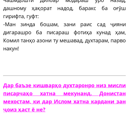
дашному ҳақорат надод, баракс ба оғӯш
гирифта, гуфт:
-Ман зинда бошам, зани раис сад ҷияни
дигарашро ба писараш фотиҳа кунад ҳам,
Комил танҳо азони ту мешавад, духтарам, парво
накун!
Дар баъзе кишварҳо духтаронро низ мисли
писарчаҳо хатна мекунанд. Донистан
мехостам, ки дар Ислом хатна кардани зан
ҷоиз ҳаст ё не?