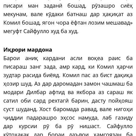
писари ман заданӣ бошад, рӯзашро сиёҳ
мекунам, вале кӯдаки батнаш дар ҳақиқат аз
Комил бошад, ягон чора ёфтан лозим мешавад»
мегуфт Сайфулло худ ба худ.
Иқрори мардона
Барои аниқ кардани асли воқеа раис ба
писараш занг зада, амр кард, ки Комил ҳарчи
зудтар расида биёяд. Комил пас аз бист дақиқа
ҳозир шуд. Аз дар даромадан замон чашмаш ба
модари Дилбар афтид ва якбора аз сараш як
сатил оби сард рехтагӣ барин, дасту пойҳояш
суст шуданд. Хост баромада равад, вале нигоҳи
ҷиддии падарашро эҳсос намуда, лаб газиду
дар курсии рӯ ба рӯ нишаст. Сайфулло
кӯтоҳакак дар бораи даъвои ҳамсоязан ба