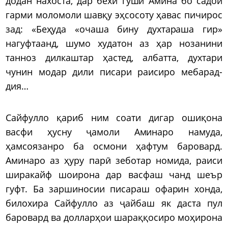
додан нахоста, дар бехи гӯши Амина бо садои
гарми моломоли шавқу эҳсосоту ҳавас пичирос
зад: «Беҳуда «очаша бину духтараша гир»
нагуфтаанд, шумо худатон аз ҳар нозанини
танноз дилкаштар ҳастед, албатта, духтари
чунин модар дили писари раисиро мебарад-
дия…
Сайфулло қариб ним соати дигар ошиқона
васфи ҳусну ҷамоли Аминаро намуда,
ҳамсоязанро ба осмони ҳафтум баровард.
Аминаро аз ҳуру парӣ зеботар номида, раиси
ширакайф шоирона дар васфаш чанд шеър
гуфт. Ба заршиносии писараш офарин хонда,
билохира Сайфулло аз ҷайбаш як даста пул
баровард ва долларҳои шараққосиро моҳирона