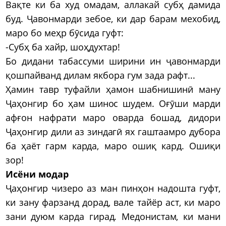
Вақте ки ба худ омадам, аллакай субҳ дамида
буд. Ҷавонмарди зебое, ки дар барам мехобид,
маро бо меҳр бӯсида гуфт:
-Субҳ ба хайр, шоҳдухтар!
Бо дидани табассуми ширини ин ҷавонмарди
қошпайванд дилам якбора гум зада рафт...
Ҳамин тавр туфайли ҳамон шабнишинӣ ману
Ҷаҳонгир бо ҳам шинос шудем. Оғӯши марди
афғон нафрати маро оварда бошад, дидори
Ҷаҳонгир дили аз зиндагӣ ях гаштаамро дубора
ба ҳаёт гарм карда, маро ошиқ кард. Ошиқи
зор!
Исёни модар
Ҷаҳонгир чизеро аз ман пинҳон надошта гуфт,
ки зану фарзанд дорад, вале тайёр аст, ки маро
зани дуюм карда гирад. Медонистам, ки мани