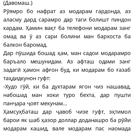
(Давомаш.)
Рӯямро бо нафрат аз модарам гардонда, аз
аласму дард сарамро дар таги болишт пиндон
кардам. Ҳамин вақт ба телефони модарам занг
омад ва ӯ аз сари болини ман бархоста ба
балкон баромад.
Дар пӯшида бошад ҳам, ман садои модарамро
баръало мешунидам. Аз афташ одами занг
задагӣ ҳамон афғон буд, ки модарам бо ғазаб
таҳдидкунон гуфт:
-Худо гӯй, ки ба духтарам ягон чиз нашавад,
набошад ман хоки туро бехта, дар пушти
панҷара ҷоят мекунам...
Ҳамсуҳбаташ дар ҷавоб чизе гуфт, эҳтимол
барои як шаб ҳазор доллар доданашро ба рӯйи
модарам кашид, вале модарам пас наомада