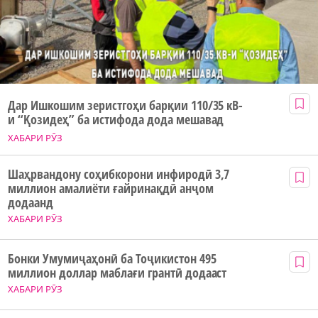
Дар Ишкошим зеристгоҳи барқии 110/35 кВ-
и “Қозидеҳ” ба истифода дода мешавад
ХАБАРИ РӮЗ
Шаҳрвандону соҳибкорони инфиродӣ 3,7
миллион амалиёти ғайринақдӣ анҷом
додаанд
ХАБАРИ РӮЗ
Бонки Умумиҷаҳонӣ ба Тоҷикистон 495
миллион доллар маблағи грантӣ додааст
ХАБАРИ РӮЗ