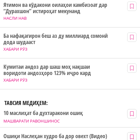
Ятимон ва кӯдакони оилаҳои камбизоат дар
“Дурахшон” истироҳат мекунанд
НАСЛИ НАВ
Ба нафақагирон беш аз ду миллиард сомонӣ
дода шудааст
ХАБАРИ РӮЗ
Кумитаи андоз дар шаш моҳ нақшаи
воридоти андозҳоро 123% иҷро кард
ХАБАРИ РӮЗ
ТАВСИЯ МЕДИҲЕМ:
10 маслиҳат ба духтаракони ошиқ
МАШВАРАТИ РАВОНШИНОС
Ошиқи Наслеҳан худро ба дор овехт (Видео)