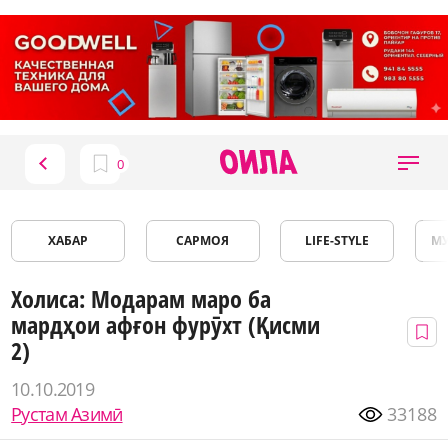
ХАБАР
САРМОЯ
LIFE-STYLE
М
Холиса: Модарам маро ба
мардҳои афғон фурӯхт (Қисми
2)
10.10.2019
Рустам Азимӣ
33188