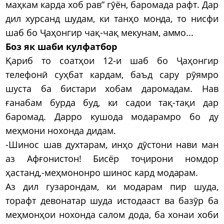
маҳкам карда хоб рав” гӯён, баромада рафт. Дар
дил хурсанд шудам, ки танҳо монда, то нисфи
шаб бо Ҷаҳонгир чақ-чақ мекунам, аммо...
Боз як шаби кулфатбор
Қариб то соатҳои 12-и шаб бо Ҷаҳонгир
телефонӣ суҳбат кардам, баъд сару рӯямро
шуста ба бистари хобам даромадам. Нав
ғанабам бурда буд, ки садои тақ-тақи дар
баромад. Дарро кушода модарамро бо ду
меҳмони нохонда дидам.
-Шинос шав духтарам, инҳо дӯстони нави ман
аз Афғонистон! Бисёр тоҷирони номдор
ҳастанд,-меҳмононро шинос кард модарам.
Аз дил гузарондам, ки модарам пир шуда,
торафт девонатар шуда истодааст ва базӯр ба
меҳмонҳои нохонда салом дода, ба хонаи хоби