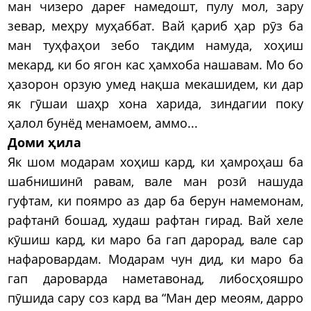
ман чизеро дареғ намедошт, пулу мол, зару
зевар, меҳру муҳаббат. Вай қариб ҳар рӯз ба
ман туҳфаҳои зебо тақдим намуда, хоҳиш
мекард, ки бо ягон кас ҳамхоба нашавам. Мо бо
ҳазорон орзую умед нақша мекашидем, ки дар
як гӯшаи шаҳр хона харида, зиндагии поку
ҳалол бунёд менамоем, аммо...
Доми ҳила
Як шом модарам хоҳиш кард, ки ҳамроҳаш ба
шабнишинӣ равам, вале ман розӣ нашуда
гуфтам, ки поямро аз дар ба берун намемонам,
рафтанӣ бошад, худаш рафтан гирад. Вай хеле
кӯшиш кард, ки маро ба гап дарорад, вале сар
нафаровардам. Модарам чун дид, ки маро ба
гап дароварда наметавонад, либосҳояшро
пӯшида сару соз кард ва “Ман дер меоям, дарро