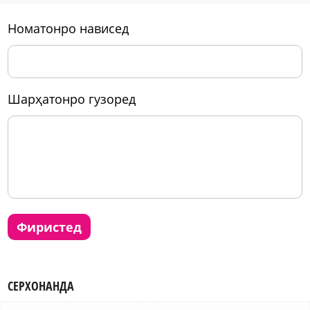
номатонро нависед
шарҳатонро гузоред
фиристед
СЕРХОНАНДА