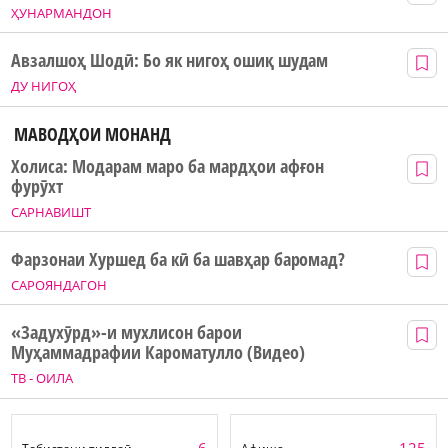
ҲУНАРМАНДОН
Авзалшоҳ Шодӣ: Бо як нигоҳ ошиқ шудам
ДУ НИГОҲ
МАВОДҲОИ МОНАНД
Холиса: Модарам маро ба мардҳои афғон
фурӯхт
САРНАВИШТ
Фарзонаи Хуршед ба кӣ ба шавҳар баромад?
САРОЯНДАГОН
«Задухӯрд»-и мухлисон барои
Муҳаммадрафии Кароматулло (Видео)
ТВ - ОИЛА