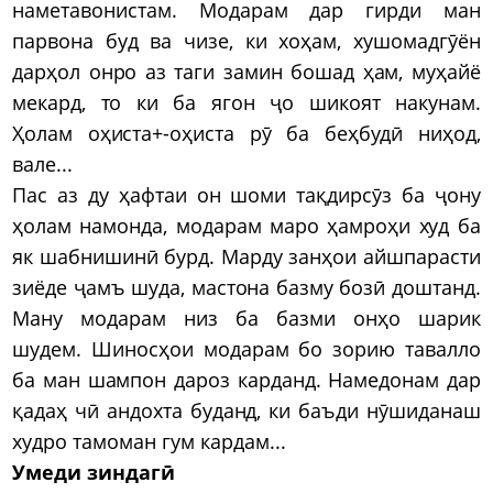
наметавонистам. Модарам дар гирди ман
парвона буд ва чизе, ки хоҳам, хушомадгӯён
дарҳол онро аз таги замин бошад ҳам, муҳайё
мекард, то ки ба ягон ҷо шикоят накунам.
Ҳолам оҳиста+-оҳиста рӯ ба беҳбудӣ ниҳод,
вале...
Пас аз ду ҳафтаи он шоми тақдирсӯз ба ҷону
ҳолам намонда, модарам маро ҳамроҳи худ ба
як шабнишинӣ бурд. Марду занҳои айшпарасти
зиёде ҷамъ шуда, мастона базму бозӣ доштанд.
Ману модарам низ ба базми онҳо шарик
шудем. Шиносҳои модарам бо зорию тавалло
ба ман шампон дароз карданд. Намедонам дар
қадаҳ чӣ андохта буданд, ки баъди нӯшиданаш
худро тамоман гум кардам...
Умеди зиндагӣ