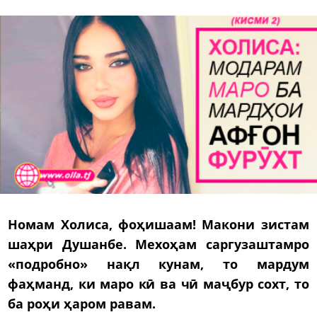
Номам Холиса, фоҳишаам! Макони зистам
шаҳри Душанбе. Мехоҳам саргузаштамро
«подробно» нақл кунам, то мардум
фаҳманд, ки маро кӣ ва чӣ маҷбур сохт, то
ба роҳи ҳаром равам.