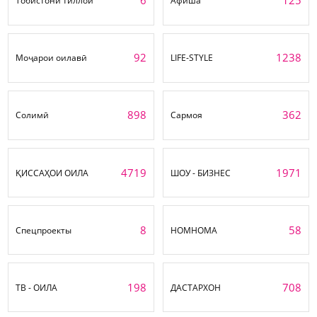
6
125
Тобистони тиллоӣ
Афиша
92
1238
Моҷарои оилавӣ
LIFE-STYLE
898
362
Солимӣ
Сармоя
4719
1971
ҚИССАҲОИ ОИЛА
ШОУ - БИЗНЕС
8
58
Спецпроекты
НОМНОМА
198
708
ТВ - ОИЛА
ДАСТАРХОН