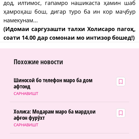
дод, илтимос, гапамро нашикаста ҳамин шаб
ҳамроҳаш бош, дигар туро ба ин кор маҷбур
намекунам...
(Идомаи саргузашти талхи Холисаро пагоҳ,
соати 14.00 дар сомонаи мо интизор бошед!)
Похожие новости
Шиносоӣ бо телефон маро ба дом
афтонд
САРНАВИШТ
Холиса: Модарам маро ба мардҳои
афғон фурӯхт
САРНАВИШТ