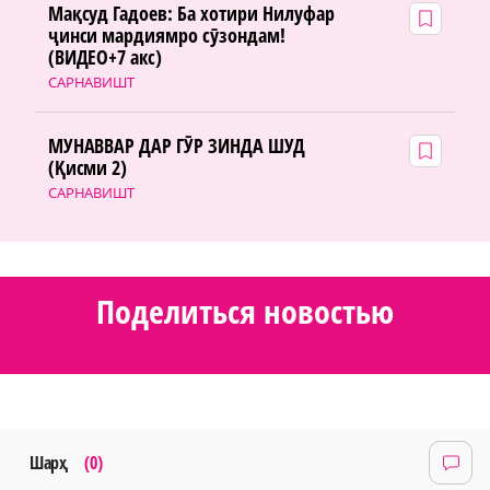
Мақсуд Гадоев: Ба хотири Нилуфар
ҷинси мардиямро сӯзондам!
(ВИДЕО+7 акс)
САРНАВИШТ
МУНАВВАР ДАР ГӮР ЗИНДА ШУД
(Қисми 2)
САРНАВИШТ
Поделиться новостью
Шарҳ
(0)