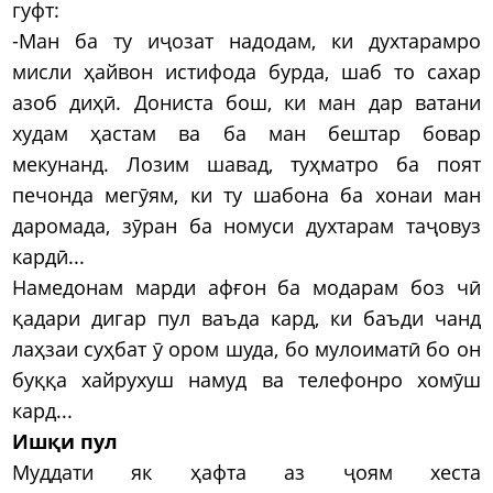
гуфт:
-Ман ба ту иҷозат надодам, ки духтарамро
мисли ҳайвон истифода бурда, шаб то сахар
азоб диҳӣ. Дониста бош, ки ман дар ватани
худам ҳастам ва ба ман бештар бовар
мекунанд. Лозим шавад, туҳматро ба поят
печонда мегӯям, ки ту шабона ба хонаи ман
даромада, зӯран ба номуси духтарам таҷовуз
кардӣ...
Намедонам марди афғон ба модарам боз чӣ
қадари дигар пул ваъда кард, ки баъди чанд
лаҳзаи суҳбат ӯ ором шуда, бо мулоиматӣ бо он
буққа хайрухуш намуд ва телефонро хомӯш
кард...
Ишқи пул
Муддати як ҳафта аз ҷоям хеста