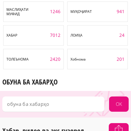
МАСЛИҲАТИ
1246
941
МУҲОҶИРАТ
МУФИД
7012
24
ХАБАР
ЛОИҲА
2420
201
ТОЛЕЪНОМА
Хобнома
ОБУНА БА ХАБАРҲО
OK
Хабар, видео ва акс гузоред