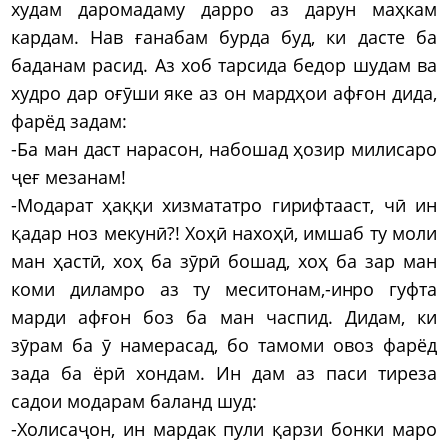
худам даромадаму дарро аз дарун маҳкам
кардам. Нав ғанабам бурда буд, ки дасте ба
баданам расид. Аз хоб тарсида бедор шудам ва
худро дар оғӯши яке аз он мардҳои афғон дида,
фарёд задам:
-Ба ман даст нарасон, набошад ҳозир милисаро
ҷеғ мезанам!
-Модарат ҳаққи хизмататро гирифтааст, чӣ ин
қадар ноз мекунӣ?! Хоҳӣ нахоҳӣ, имшаб ту моли
ман ҳастӣ, хоҳ ба зӯрӣ бошад, хоҳ ба зар ман
коми диламро аз ту меситонам,-инро гуфта
марди афғон боз ба ман часпид. Дидам, ки
зӯрам ба ӯ намерасад, бо тамоми овоз фарёд
зада ба ёрӣ хондам. Ин дам аз паси тиреза
садои модарам баланд шуд:
-Холисаҷон, ин мардак пули қарзи бонки маро