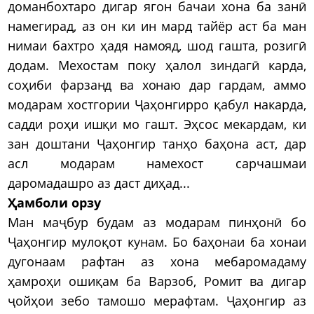
доманбохтаро дигар ягон бачаи хона ба занӣ
намегирад, аз он ки ин мард тайёр аст ба ман
нимаи бахтро ҳадя намояд, шод гашта, розигӣ
додам. Мехостам поку ҳалол зиндагӣ карда,
соҳиби фарзанд ва хонаю дар гардам, аммо
модарам хостгории Ҷаҳонгирро қабул накарда,
садди роҳи ишқи мо гашт. Эҳсос мекардам, ки
зан доштани Ҷаҳонгир танҳо баҳона аст, дар
асл модарам намехост сарчашмаи
даромадашро аз даст диҳад...
Ҳамболи орзу
Ман маҷбур будам аз модарам пинҳонӣ бо
Ҷаҳонгир мулоқот кунам. Бо баҳонаи ба хонаи
дугонаам рафтан аз хона мебаромадаму
ҳамроҳи ошиқам ба Варзоб, Ромит ва дигар
ҷойҳои зебо тамошо мерафтам. Ҷаҳонгир аз