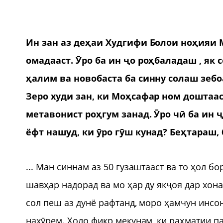
Ин зан аз деҳаи Худгифи Болои ноҳияи 
омадааст. Ӯро ба ин ҷо роҳбаладаш , як
ҳалим ва новобаста ба синну солаш зебо
Зеро худи зан, ки Моҳсафар ном доштаа
метавонист роҳгум занад. Ӯро чӣ ба ин 
ёфт нашуд, ки ӯро гӯш кунад? Беҳтараш,
... Ман синнам аз 50 гузаштааст ва то ҳол б
шавҳар надорад ва мо ҳар ду якҷоя дар хон
сол пеш аз дунё рафтанд, моро ҳамчун инсон
нахӯрем. Ҳоло фикр мекунам, ки раҳматии па