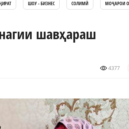
ҶИРАТ
ШОУ - БИЗНЕС
СОЛИМӢ
МОҶАРОИ 
анагии шавҳараш
4377