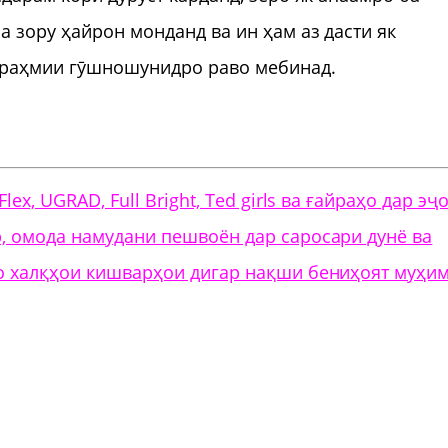
 зору ҳайрон монданд ва ин ҳам аз дасти як
ераҳмии гӯшношунидро раво мебинад.
x, UGRAD, Full Bright, Ted girls ва ғайраҳо дар эҷ
, омода намудани пешвоён дар саросари дунё ва
о халқҳои кишварҳои дигар нақши бениҳоят муҳи