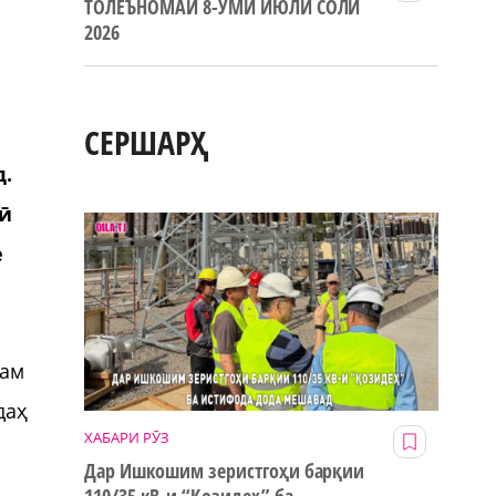
ТОЛЕЪНОМАИ 8-УМИ ИЮЛИ СОЛИ
2026
СЕРШАРҲ
д.
отӣ
е
ҳам
даҳ
ХАБАРИ РӮЗ
Дар Ишкошим зеристгоҳи барқии