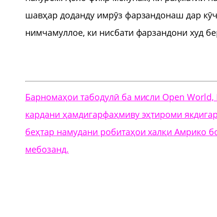
шавҳар доданду имрӯз фарзандонаш дар кӯча
нимчамуллое, ки нисбати фарзандони худ б
Барномаҳои табодулӣ ба мисли Open World, Fle
кардани ҳамдигарфаҳмиву эҳтироми якдигар
беҳтар намудани робитаҳои халқи Амрико б
мебозанд.