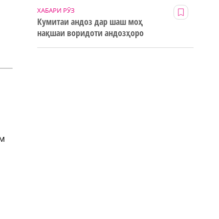
ХАБАРИ РӮЗ
Кумитаи андоз дар шаш моҳ
нақшаи воридоти андозҳоро
123% иҷро кард
ам