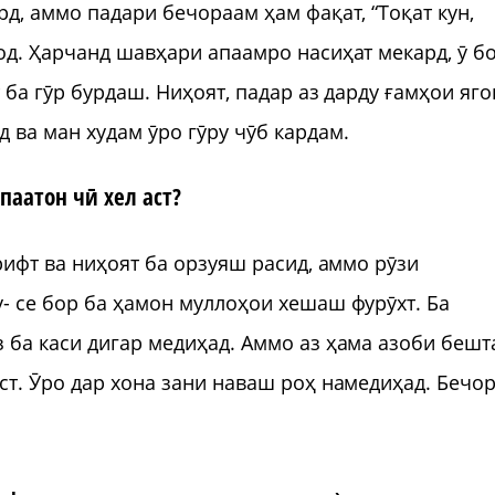
д, аммо падари бечораам ҳам фақат, “Тоқат кун,
од. Ҳарчанд шавҳари апаамро насиҳат мекард, ӯ б
 ба гӯр бурдаш. Ниҳоят, падар аз дарду ғамҳои яго
ва ман худам ӯро гӯру чӯб кардам.
паатон чӣ хел аст?
рифт ва ниҳоят ба орзуяш расид, аммо рӯзи
- се бор ба ҳамон муллоҳои хешаш фурӯхт. Ба
 ба каси дигар медиҳад. Аммо аз ҳама азоби бешт
ст. Ӯро дар хона зани наваш роҳ намедиҳад. Бечор