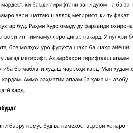
 мардест, ки баъди гирифтани зани дуюм на ба за
амро зери шаттаю шаллоқ мегирифт, ки ту фақат
духтар буд. Раҳми Худо омаду ду фарзанди охирон
атвори ин нимчамуллоро дигар накард. Ӯ пулҳои б
та, боз молҳои ӯро фурӯхта шаҳр ба шаҳр айёшӣ
шту лагад мегирифт. Аз зарбаҳои гирифтааш апаам
тиба бо маблағи худаш ҷарроҳӣ кард. Ман худам 
 кардам. Аммо раҳматии апаам ба ҳама ин азобу
агӣ кард.
абурд?
зани баору номус буд ва намехост асрори хонаро