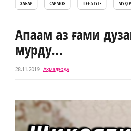
ХАБАР
САРМОЯ
LIFE-STYLE
МУҲО
Апаам аз ғами дуз
мурду...
28.11.2019
Аҳмадзода