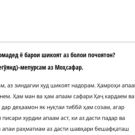
омадед ё барои шикоят аз болои почоятон?
егӯянд
)-мепурсам аз Моҳсафар.
м, аз зиндагии худ шикоят надорам. Ҳамроҳи апа
нем. Ҳам ман ва ҳам апаам сафари Ҳаҷ кардаем ва
дар деҳаамон як нуқтаи тиббӣ ҳам созам, агар
 писари хурдии апаам аст, ки аз дасти падар ва
 ки апаи раҳматиам аз дасти шавҳари бешафқаташ