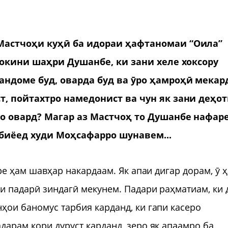
Мастчоҳи куҳӣ ба идораи ҳафтаномаи “Оила”
 сокини шаҳри Душанбе, ки зани хеле хоксору
андоме буд, оварда буд ва ӯро ҳамроҳӣ мекар
ст, пойтахтро намедонист ва чун як зани деҳ
ҷо овард? Магар аз Мастчоҳ то Душанбе нафар
 биёед худи Моҳсафарро шунавем...
оре ҳам шавҳар накардаам. Як апаи дигар дорам, ӯ 
аи падарӣ зиндагӣ мекунем. Падари раҳматиам, ки 
ҳои баномус тарбия карданд, ки гапи касеро
дарам кори дуруст карданд, зеро як апаамро ба