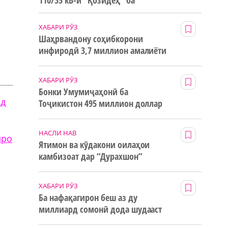
110/35 кВ-и “Қозидеҳ” ба
истифода дода мешавад
ХАБАРИ РӮЗ
Шаҳрвандону соҳибкорони
инфиродӣ 3,7 миллион амалиёти
ғайринақдӣ анҷом додаанд
ХАБАРИ РӮЗ
Бонки Умумиҷаҳонӣ ба
од
Тоҷикистон 495 миллион доллар
маблағи грантӣ додааст
НАСЛИ НАВ
мро
Ятимон ва кӯдакони оилаҳои
камбизоат дар “Дурахшон”
истироҳат мекунанд
ХАБАРИ РӮЗ
Ба нафақагирон беш аз ду
миллиард сомонӣ дода шудааст