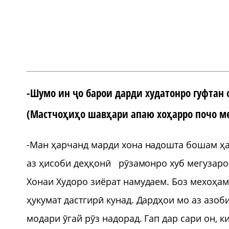
-Шумо ин ҷо барои дарди худатонро гуфтан 
(Мастчоҳиҳо шавҳари апаю хоҳарро почо м
-Ман ҳарчанд марди хона надошта бошам ҳа
аз ҳисоби деҳқонӣ рӯзамонро хуб мегузаро
Хонаи Худоро зиёрат намудаем. Боз мехоҳам 
ҳукумат дастгирӣ кунад. Дардҳои мо аз азоби
модари ӯгай рӯз надорад. Гап дар сари он,