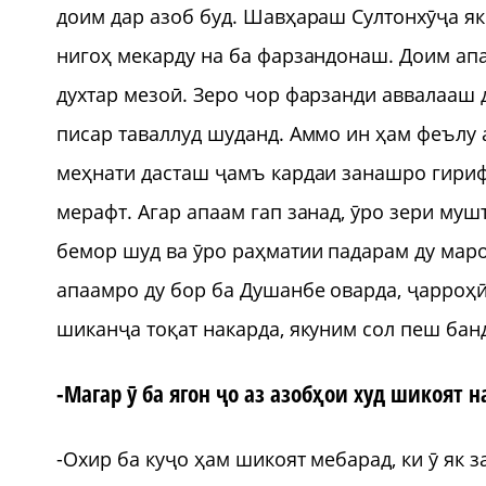
доим дар азоб буд. Шавҳараш Султонхӯҷа як
нигоҳ мекарду на ба фарзандонаш. Доим апа
духтар мезоӣ. Зеро чор фарзанди аввалааш 
писар таваллуд шуданд. Аммо ин ҳам феълу 
меҳнати дасташ ҷамъ кардаи занашро гириф
мерафт. Агар апаам гап занад, ӯро зери му
бемор шуд ва ӯро раҳматии падарам ду маро
апаамро ду бор ба Душанбе оварда, ҷарроҳӣ
шиканҷа тоқат накарда, якуним сол пеш банд
-Магар ӯ ба ягон ҷо аз азобҳои худ шикоят н
-Охир ба куҷо ҳам шикоят мебарад, ки ӯ як 