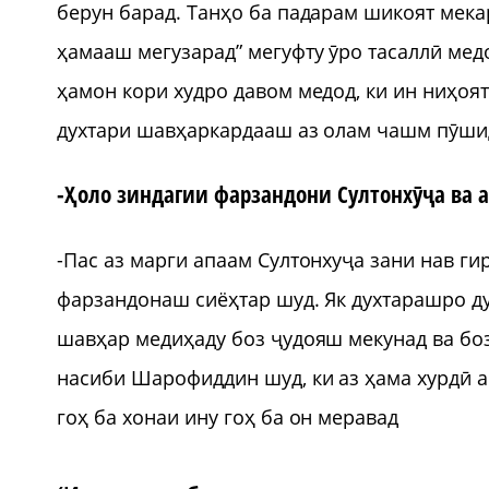
берун барад. Танҳо ба падарам шикоят мекар
ҳамааш мегузарад” мегуфту ӯро тасаллӣ мед
ҳамон кори худро давом медод, ки ин ниҳоят
духтари шавҳаркардааш аз олам чашм пӯшид 
-Ҳоло зиндагии фарзандони Султонхӯҷа ва а
-Пас аз марги апаам Султонхуҷа зани нав ги
фарзандонаш сиёҳтар шуд. Як духтарашро ду
шавҳар медиҳаду боз ҷудояш мекунад ва боз
насиби Шарофиддин шуд, ки аз ҳама хурдӣ а
гоҳ ба хонаи ину гоҳ ба он меравад