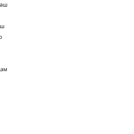
наш
аш
о
ҳам