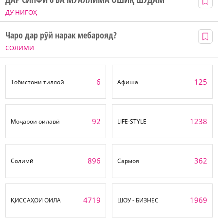
ДУ НИГОҲ
Чаро дар рӯй нарак мебарояд?
СОЛИМӢ
6
125
Тобистони тиллоӣ
Афиша
92
1238
Моҷарои оилавӣ
LIFE-STYLE
896
362
Солимӣ
Сармоя
4719
1969
ҚИССАҲОИ ОИЛА
ШОУ - БИЗНЕС