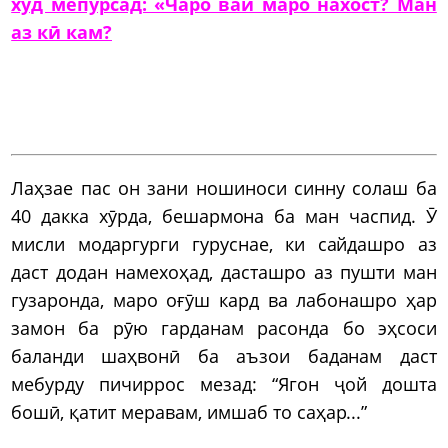
худ мепурсад: «Чаро вай маро нахост? Ман
аз кӣ кам?
Лаҳзае пас он зани ношиноси синну солаш ба
40 дакка хӯрда, бешармона ба ман часпид. Ӯ
мисли модаргурги гуруснае, ки сайдашро аз
даст додан намехоҳад, дасташро аз пушти ман
гузаронда, маро оғӯш кард ва лабонашро ҳар
замон ба рӯю гарданам расонда бо эҳсоси
баланди шаҳвонӣ ба аъзои баданам даст
мебурду пичиррос мезад: “Ягон ҷой дошта
бошӣ, қатит меравам, имшаб то саҳар...”