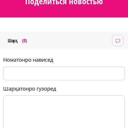
Поделиться новостью
Шарҳ
(0)
номатонро нависед
шарҳатонро гузоред