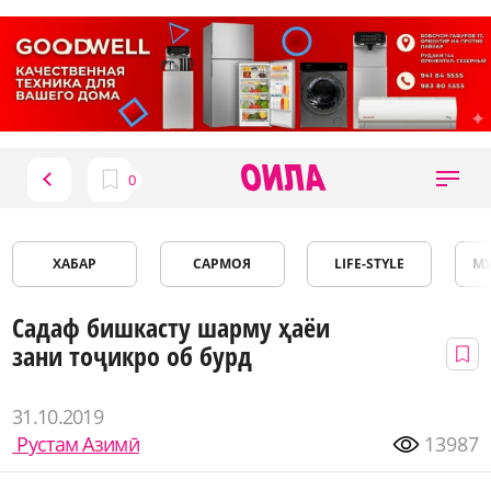
ХАБАР
САРМОЯ
LIFE-STYLE
М
Садаф бишкасту шарму ҳаёи
зани тоҷикро об бурд
31.10.2019
Рустам Азимӣ
13987