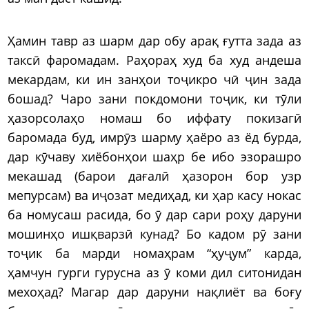
Ҳамин тавр аз шарм дар обу арақ ғутта зада аз
таксӣ фаромадам. Раҳораҳ худ ба худ андеша
мекардам, ки ин занҳои тоҷикро чӣ ҷин зада
бошад? Чаро зани покдомони тоҷик, ки тӯли
ҳазорсолаҳо номаш бо иффату покизагӣ
баромада буд, имрӯз шарму ҳаёро аз ёд бурда,
дар кӯчаву хиёбонҳои шаҳр бе ибо эзорашро
мекашад (барои дағалӣ ҳазорон бор узр
мепурсам) ва иҷозат медиҳад, ки ҳар касу нокас
ба номусаш расида, бо ӯ дар сари роҳу даруни
мошинҳо ишқварзӣ кунад? Бо кадом рӯ зани
тоҷик ба марди номаҳрам “ҳуҷум” карда,
ҳамчун гурги гурусна аз ӯ коми дил ситонидан
мехоҳад? Магар дар даруни нақлиёт ва боғу