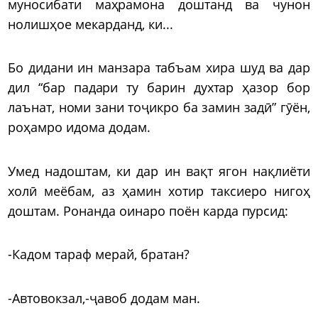
муносибати маҳрамона доштанд ва чунон
нолишҳое мекарданд, ки...
Бо дидани ин манзара табъам хира шуд ва дар
дил “бар падари ту барин духтар ҳазор бор
лаънат, номи зани тоҷикро ба замин задӣ” гӯён,
роҳамро идома додам.
Умед надоштам, ки дар ин вақт ягон нақлиёти
холӣ меёбам, аз ҳамин хотир таксиеро нигоҳ
доштам. Ронанда оинаро поён карда пурсид:
-Кадом тараф мерай, братан?
-Автовокзал,-ҷавоб додам ман.