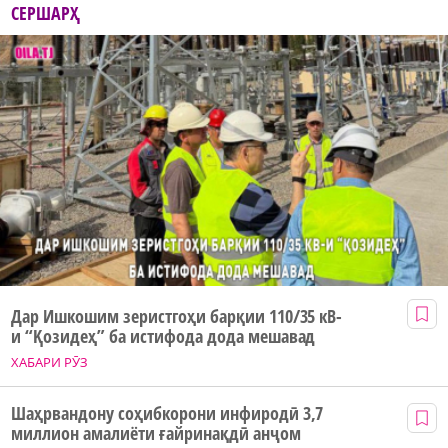
СЕРШАРҲ
Дар Ишкошим зеристгоҳи барқии 110/35 кВ-
и “Қозидеҳ” ба истифода дода мешавад
ХАБАРИ РӮЗ
Шаҳрвандону соҳибкорони инфиродӣ 3,7
миллион амалиёти ғайринақдӣ анҷом