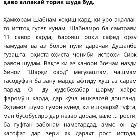
ҳаво аллакай торик шуда буд.
Ҳамкорам Шабнам хоҳиш кард, ки ӯро ақаллан
то истгоҳ гусел кунам. Шабнамро ба самтрави
11 савор карда, барояш роҳи сафед орзу
намудам ва аз болои пули дарёчаи Душанбе
гузашта, оҳиста-оҳиста ҷониби истроҳи Сирк
равон шудам. Вақте ки аз канори боғчаи назди
бинои “Шарқи озод” мегузаштам, чашмам
тасодуфан ба зану марде афтиду ҳуш аз сарам
парид. Он ду худобехабар шарму ҳаёро
фаромӯш карда, дар кӯча ишқварзӣ доштанд.
Эҳтимол шумо гумон кунед, ки ишқварзӣ гуфта,
ман бӯсобӯсиро дар назар дорам, вале ... ростӣ,
ба гуфтан забонам намегардад, аммо он ду
касофат дар зери як дарахт рост истода,