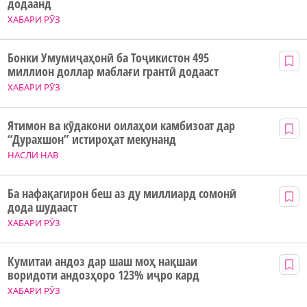
додаанд
ХАБАРИ РӮЗ
Бонки Умумиҷаҳонӣ ба Тоҷикистон 495
миллион доллар маблағи грантӣ додааст
ХАБАРИ РӮЗ
Ятимон ва кӯдакони оилаҳои камбизоат дар
“Дурахшон” истироҳат мекунанд
НАСЛИ НАВ
Ба нафақагирон беш аз ду миллиард сомонӣ
дода шудааст
ХАБАРИ РӮЗ
Кумитаи андоз дар шаш моҳ нақшаи
воридоти андозҳоро 123% иҷро кард
ХАБАРИ РӮЗ