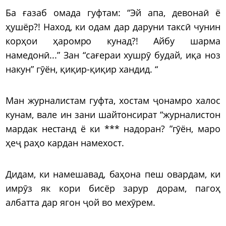
Ба ғазаб омада гуфтам: “Эй апа, девонаӣ ё
ҳушёр?! Наход, ки одам дар даруни таксӣ чунин
корҳои ҳаромро кунад?! Айбу шарма
намедонӣ...” Зан “сағераи хушрӯ будай, иқа ноз
накун” гӯён, қиқир-қиқир хандид. “
Ман журналистам гуфта, хостам ҷонамро халос
кунам, вале ин зани шайтонсират “журналистон
мардак нестанд ё ки *** надоран? ”гӯён, маро
ҳеҷ раҳо кардан намехост.
Дидам, ки намешавад, баҳона пеш овардам, ки
имрӯз як кори бисёр зарур дорам, пагоҳ
албатта дар ягон ҷой во мехӯрем.