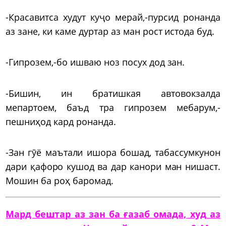
-Красавитса худут куҷо мерай,-пурсид ронанда
аз зане, ки каме дуртар аз ман рост истода буд.
-Гипрозем,-бо ишваю ноз посух дод зан.
-Бишин, ин братишкая автовокзалда
мепартоем, баъд тра гипрозем мебарум,-
пешниҳод кард ронанда.
-Зан гӯё маътали ишора бошад, табассумкунон
дари қафоро кушод ва дар канори ман нишаст.
Мошин ба роҳ баромад.
Мард бештар аз зан ба ғазаб омада, худ аз