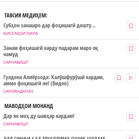
ТАВСИЯ МЕДИҲЕМ:
Субҳон занашро дар фоҳишагӣ дошту...
ҚИССАҲОИ ОИЛА
Занам фоҳишагӣ карду падарам маро оқ
намуд
САРНАВИШТ
Гулдона Алиёрзода: Калӯшфурӯшӣ кардам,
аммо фоҳишагӣ не! (Видео)
САРОЯНДАГОН
МАВОДҲОИ МОНАНД
Дар як моҳ ду шавҳар кардам!
САРНАВИШТ
ДАР СИНФИ 6 БА МУАЛЛИМА ОШИҚ ШУДАМ