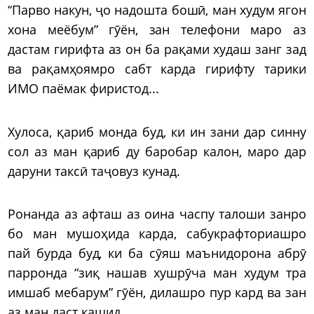
“Парво накун, ҷо надошта бошӣ, ман худум ягон
хона меёбум” гӯён, зан телефони маро аз
дастам гирифта аз он ба рақами худаш занг зад
ва рақамҳоямро сабт карда гирифту тарики
ИМО паёмак фиристод...
Хулоса, қариб монда буд, ки ин зани дар синну
сол аз ман қариб ду баробар калон, маро дар
даруни таксӣ таҷовуз кунад.
Ронанда аз афташ аз оина часпу талоши занро
бо ман мушоҳида карда, сабукрафториашро
пай бурда буд, ки ба сӯяш маънидорона абрӯ
парронда “зиқ нашав хушрӯча ман худум тра
имшаб мебарум” гӯён, дилашро пур кард ва зан
аз ман даст кашид.