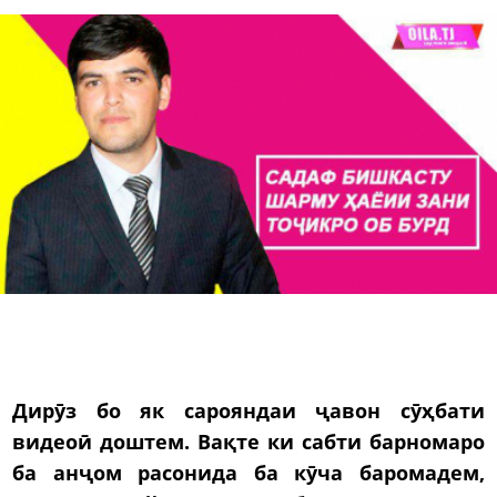
Дирӯз бо як сарояндаи ҷавон сӯҳбати
видеоӣ доштем. Вақте ки сабти барномаро
ба анҷом расонида ба кӯча баромадем,