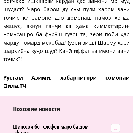
боғчаҳо ишқварзӣ кардан дар замони мо мӯд
шудаст? Чаро барои ду сум пули ҳаром зани
тоҷик, ки замоне дар домонаш намоз хонда
мешуд, акнун ганҷи аз ҳама қимматтарин-
номусашро ба фурӯш гузошта, зери пойи ҳар
марду номард мехобад? (узри зиёд) Шарму ҳаёи
шарқиёна куҷо шуд? Канӣ иффат ва имони зани
тоҷик?!
Рустам Азимӣ, хабарнигори сомонаи
Оила.ТЧ
Похожие новости
Шиносоӣ бо телефон маро ба дом
афтонд