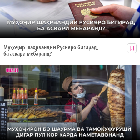
Муҳоҷир шаҳрвандии Русияро бигирад,
ба аскарӣ мебаранд?