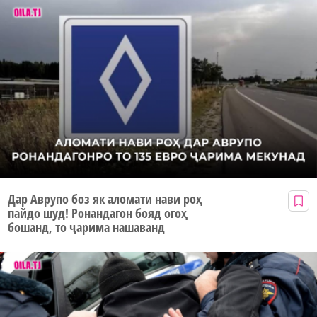
Дар Аврупо боз як аломати нави роҳ
пайдо шуд! Ронандагон бояд огоҳ
бошанд, то ҷарима нашаванд