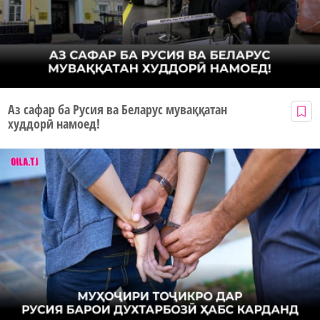
Аз сафар ба Русия ва Беларус муваққатан
худдорӣ намоед!