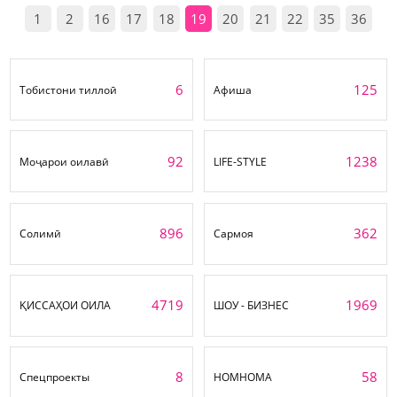
1
2
16
17
18
19
20
21
22
35
36
6
125
Тобистони тиллоӣ
Афиша
92
1238
Моҷарои оилавӣ
LIFE-STYLE
896
362
Солимӣ
Сармоя
4719
1969
ҚИССАҲОИ ОИЛА
ШОУ - БИЗНЕС
8
58
Спецпроекты
НОМНОМА