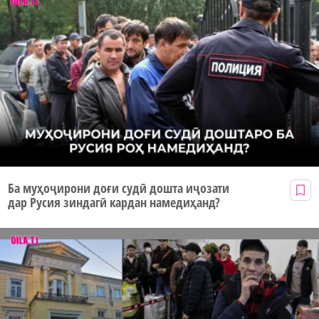
Ба муҳоҷирони доғи судӣ дошта иҷозати
дар Русия зиндагӣ кардан намедиҳанд?