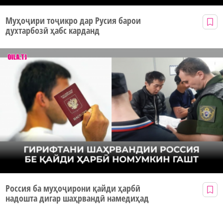
Муҳоҷири тоҷикро дар Русия барои
духтарбозӣ ҳабс карданд
Россия ба муҳоҷирони қайди ҳарбӣ
надошта дигар шаҳрвандӣ намедиҳад