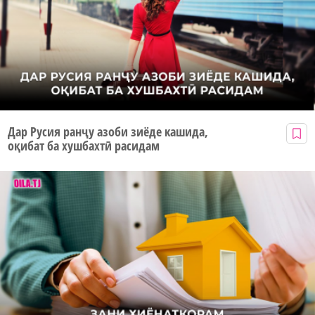
Дар Русия ранҷу азоби зиёде кашида,
оқибат ба хушбахтӣ расидам