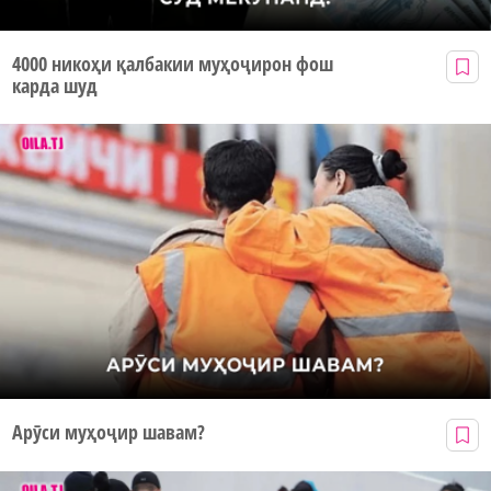
4000 никоҳи қалбакии муҳоҷирон фош
карда шуд
Арӯси муҳоҷир шавам?