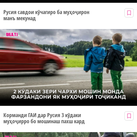
Русия савдои кӯчагиро ба муҳоҷирон
манъ мекунад
Корманди ГАИ дар Русия 3 кӯдаки
муҳоҷирро бо мошинаш пахш кард