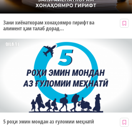
Зани хиёнаткорам хонаҳоямро гирифт ва
алимент ҳам талаб дорад...
5 роҳи эмин мондан аз ғуломии меҳнатӣ