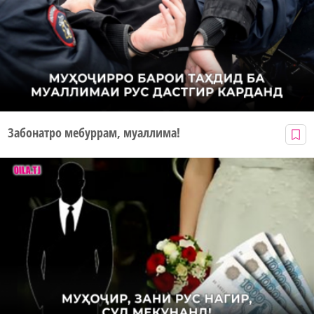
Забонатро мебуррам, муаллима!