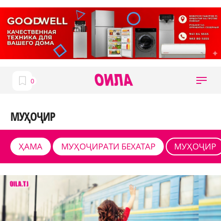
МУҲОҶИР
ҲАМА
МУҲОҶИРАТИ БЕХАТАР
МУҲОҶИР