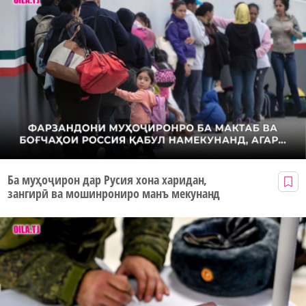
Ба муҳоҷирон дар Русия хона харидан,
зангирӣ ва мошинрониро манъ мекунанд