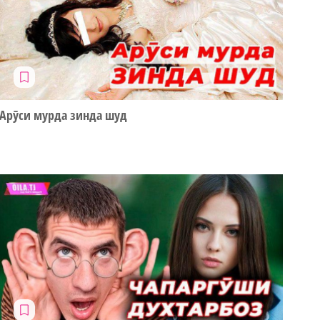
Арӯси мурда зинда шуд