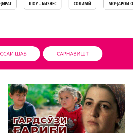
ҶИРАТ
ШОУ - БИЗНЕС
СОЛИМӢ
МОҶАРОИ 
ССАИ ШАБ
САРНАВИШТ