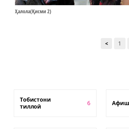
Ҳалола(Қисми 2)
1
<
Тобистони
6
Афиш
тиллоӣ