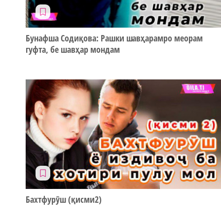
Бунафша Содиқова: Рашки шавҳарамро меорам
гуфта, бе шавҳар мондам
Бахтфурӯш (қисми2)