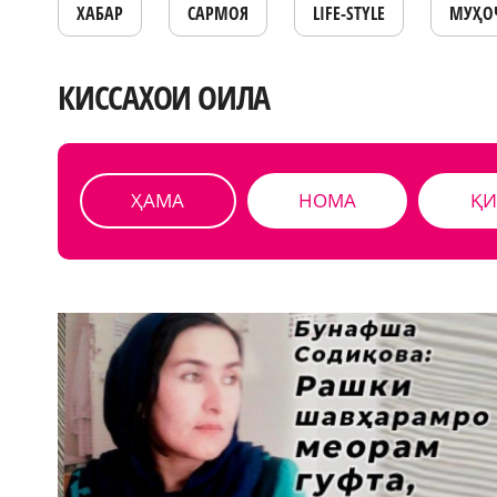
ХАБАР
САРМОЯ
LIFE-STYLE
МУҲО
КИССАХОИ ОИЛА
ҲАМА
НОМА
ҚИ