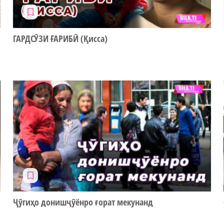
ГАРДСӮЗИ ҒАРИБӢ (Қисса)
Ҷӯгиҳо донишҷӯёнро ғорат мекунанд