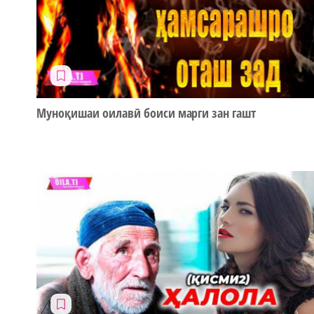
Муноқишаи оилавӣ боиси марги зан гашт