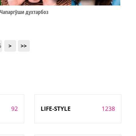
Чапаргӯши духтарбоз
5
>
>>
92
1238
LIFE-STYLE