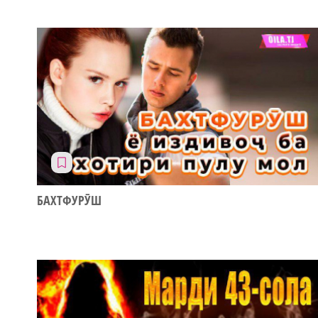
БАХТФУРӮШ