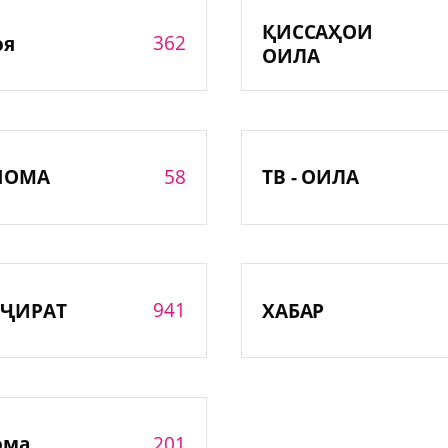
ҚИССАҲОИ
362
оя
ОИЛА
58
НОМА
ТВ - ОИЛА
941
ҶИРАТ
ХАБАР
201
ома