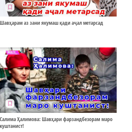
Шавҳарам аз зани якумаш қади аҷал метарсад
Салима Ҳалимова: Шавҳари фарзандбезорам маро
куштанист!