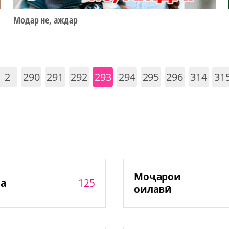
Модар не, аждар
2
290
291
292
293
294
295
296
314
31
Моҷарои
125
а
оилавӣ