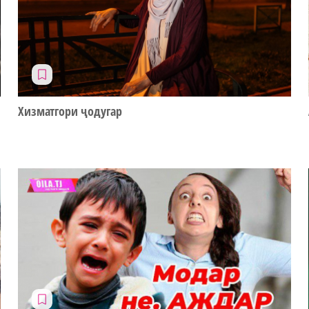
Хизматгори ҷодугар