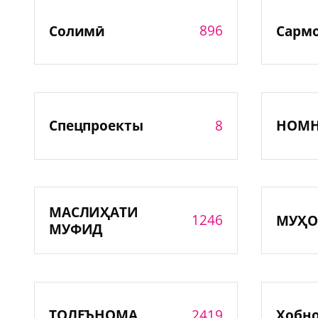
896
Солимӣ
Сарм
8
Спецпроекты
НОМ
МАСЛИҲАТИ
1246
МУҲО
МУФИД
2419
ТОЛЕЪНОМА
Хобн