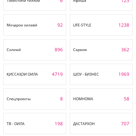
6
125
Тобистони тиллоӣ
Афиша
92
1238
Моҷарои оилавӣ
LIFE-STYLE
896
362
Солимӣ
Сармоя
4719
1969
ҚИССАҲОИ ОИЛА
ШОУ - БИЗНЕС
8
58
Спецпроекты
НОМНОМА
198
707
ТВ - ОИЛА
ДАСТАРХОН