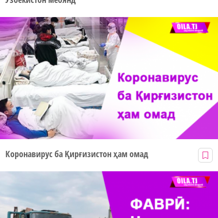
Коронавирус ба Қирғизистон ҳам омад