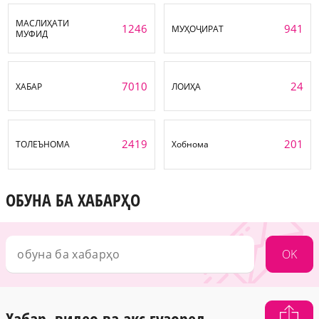
МАСЛИҲАТИ
1246
941
МУҲОҶИРАТ
МУФИД
7010
24
ХАБАР
ЛОИҲА
2419
201
ТОЛЕЪНОМА
Хобнома
ОБУНА БА ХАБАРҲО
OK
Хабар, видео ва акс гузоред