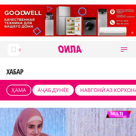
ХАБАР
ҲАМА
АҶАБ ДУНЁЕ
НАВГОНӢ АЗ КОРХОН