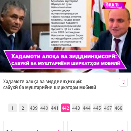
Хадамоти алоқа ва зиддиинҳисорӣ:
сабукӣ ба муштариёни ширкатҳои мобилӣ
1
2
439
440
441
442
443
444
445
467
468