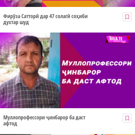
Фирӯза Сатторӣ дар 47 солагӣ соҳиби
духтар шуд
Муллопрофессори ҷинбарор ба даст
афтод