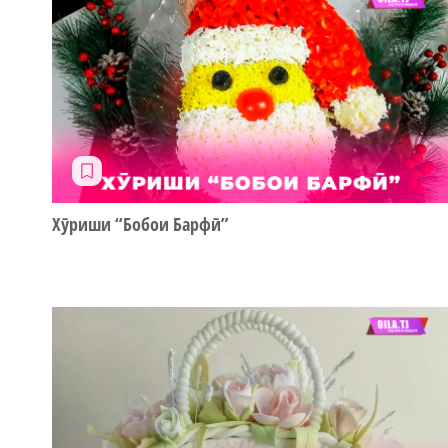
Хӯриши “Бобои Барфӣ”