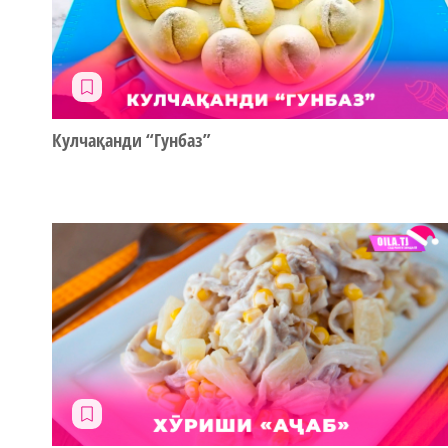
Кулчақанди “Гунбаз”