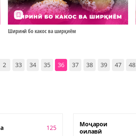
Ширинӣ бо какос ва ширқиём
2
33
34
35
36
37
38
39
47
48
Моҷарои
125
а
оилавӣ