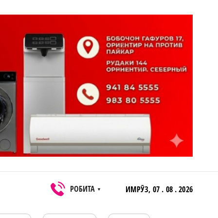
РОБИТА
ИМРӮЗ,
07 . 08 . 2026
▼