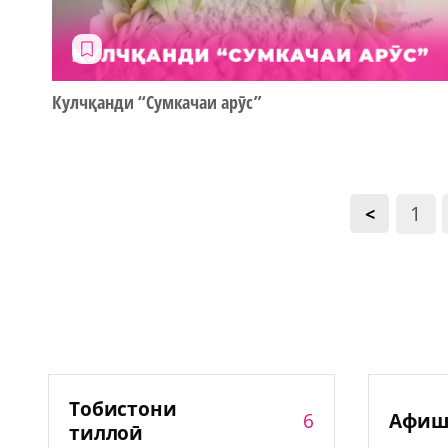
Кулчқанди “Сумкачаи арӯс”
1
<
Тобистони
6
Афиш
тиллоӣ