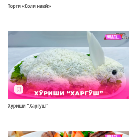
Торти «Соли навӣ»
Хӯриши “Харгӯш”