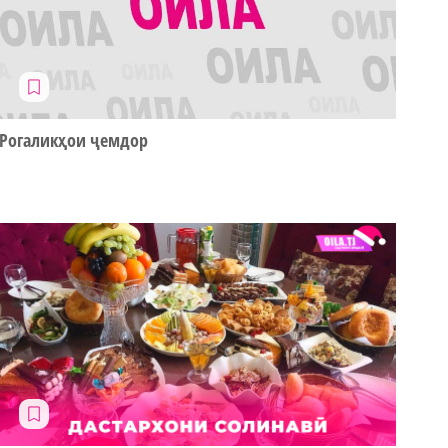
Рогаликҳои ҷемдор