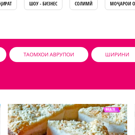
ҶИРАТ
ШОУ - БИЗНЕС
СОЛИМӢ
МОҶАРОИ 
ТАОМХОИ АВРУПОИ
ШИРИНИ