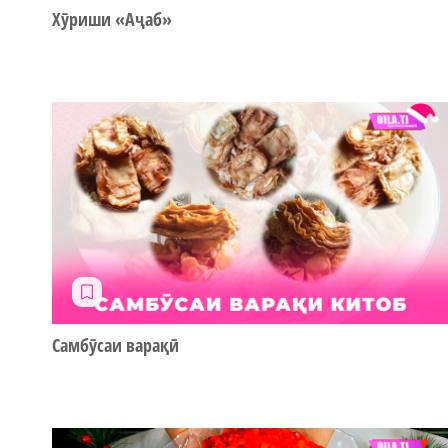
Хӯриши «Аҷаб»
Самбӯсаи варақӣ