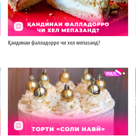
Қандинаи фалладорро чи хел мепазанд?