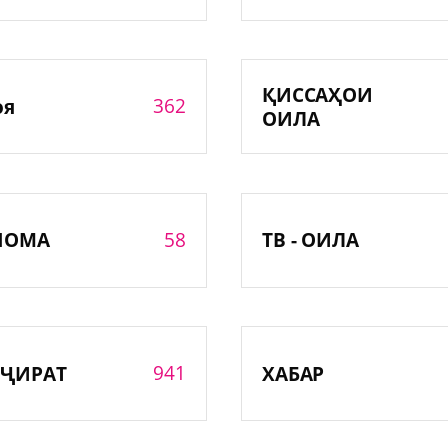
ҚИССАҲОИ
362
оя
ОИЛА
58
НОМА
ТВ - ОИЛА
941
ҶИРАТ
ХАБАР