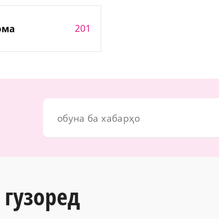
201
ома
 гузоред