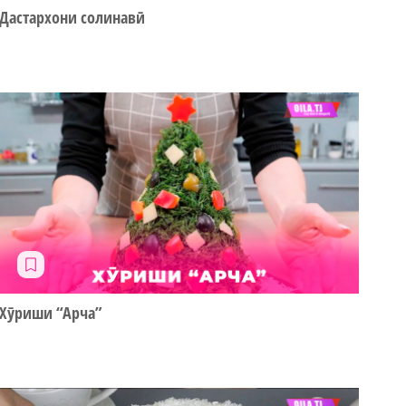
Дастархони солинавӣ
Хӯриши “Арча”