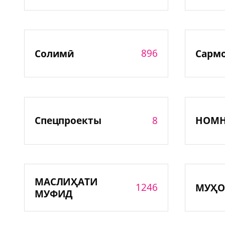
896
Солимӣ
Сарм
8
Спецпроекты
НОМ
МАСЛИҲАТИ
1246
МУҲО
МУФИД