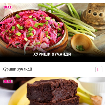
Хӯриши хуҷандӣ