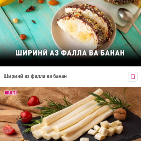
Ширинӣ аз фалла ва банан