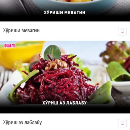
Хӯриши мевагин
Хӯриш аз лаблабу