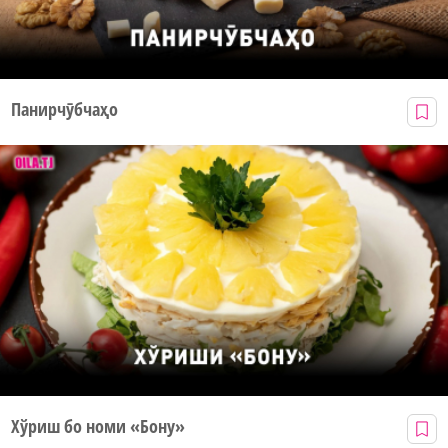
Панирчӯбчаҳо
Хўриш бо номи «Бону»