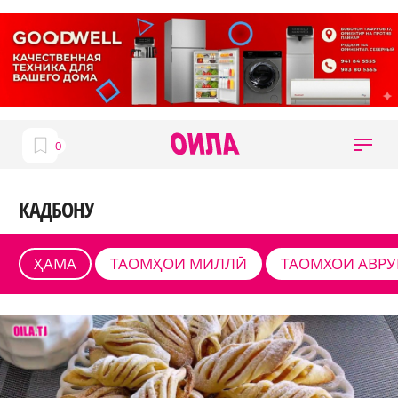
КАДБОНУ
ҲАМА
ТАОМҲОИ МИЛЛӢ
ТАОМХОИ АВР