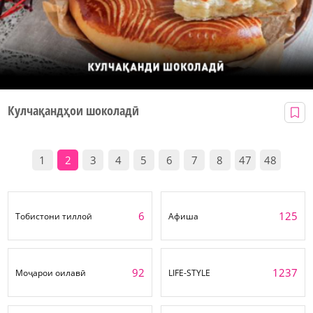
Кулчақандҳои шоколадӣ
1
2
3
4
5
6
7
8
47
48
6
125
Тобистони тиллоӣ
Афиша
92
1237
Моҷарои оилавӣ
LIFE-STYLE