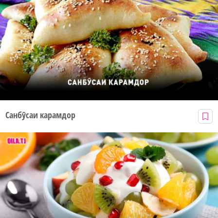
Санбӯсаи карамдор