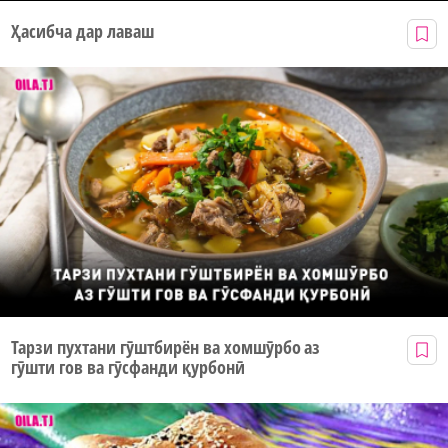
Ҳасибча дар лаваш
Тарзи пухтани гӯштбирён ва хомшӯрбо аз
гӯшти гов ва гӯсфанди қурбонӣ