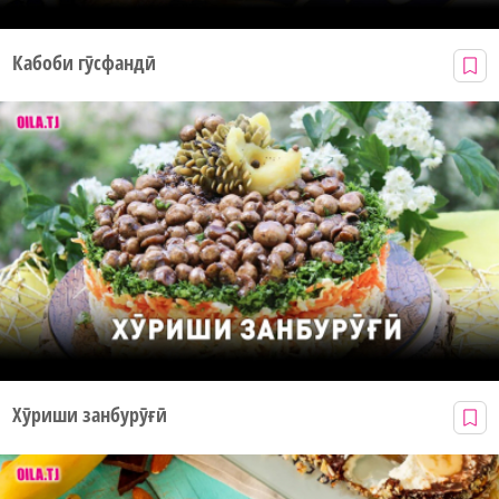
Кабоби гӯсфандӣ
Хӯриши занбурӯғӣ