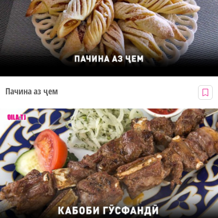
Пачина аз ҷем