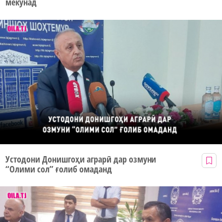
мекунад
Устодони Донишгоҳи аграрӣ дар озмуни
“Олими сол” ғолиб омаданд