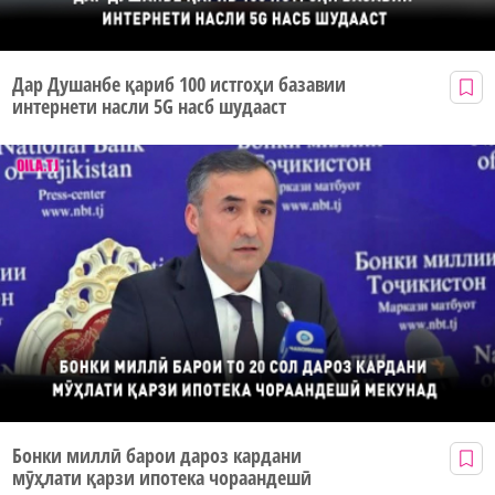
Дар Душанбе қариб 100 истгоҳи базавии
интернети насли 5G насб шудааст
Бонки миллӣ барои дароз кардани
мӯҳлати қарзи ипотека чораандешӣ