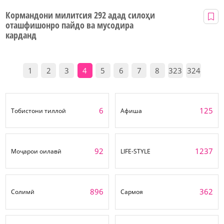
Кормандони милитсия 292 адад силоҳи
оташфишонро пайдо ва мусодира
карданд
1
2
3
4
5
6
7
8
323
324
6
125
Тобистони тиллоӣ
Афиша
92
1237
Моҷарои оилавӣ
LIFE-STYLE
896
362
Солимӣ
Сармоя