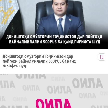
Донишгоҳи омӯзгории Тоҷикистон дар
пойгоҳи байналмилалии SCOPUS ба қайд
гирифта шуд