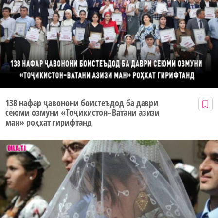
138 нафар ҷавонони боистеъдод ба даври
сеюми озмуни «Тоҷикистон–Ватани азизи
ман» роҳхат гирифтанд