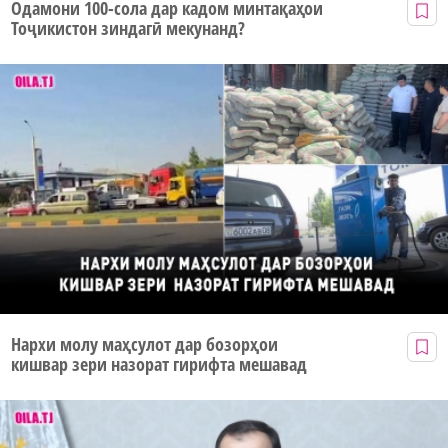
Одамони 100-сола дар кадом минтақаҳои
Тоҷикистон зиндагӣ мекунанд?
Нархи молу маҳсулот дар бозорҳои
кишвар зери назорат гирифта мешавад