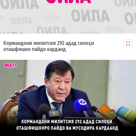
Кормандони милитсия 292 адад силоҳи
оташфишон пайдо карданд