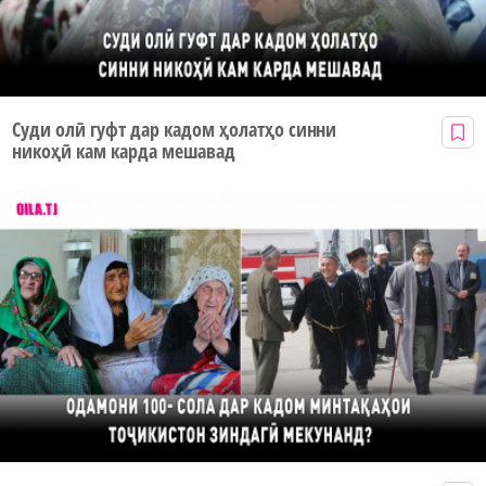
Суди олӣ гуфт дар кадом ҳолатҳо синни
никоҳӣ кам карда мешавад