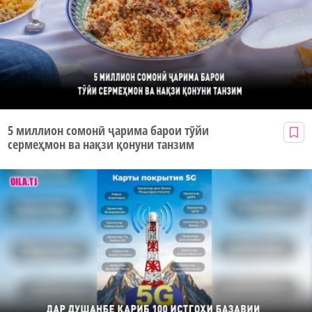
5 миллион сомонӣ ҷарима барои тӯйи
сермеҳмон ва нақзи қонуни танзим