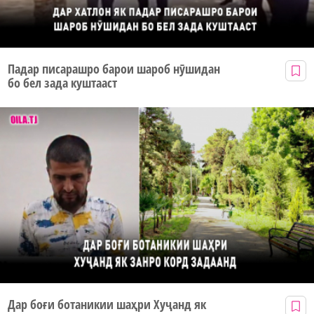
Падар писарашро барои шароб нӯшидан
бо бел зада куштааст
Дар боғи ботаникии шаҳри Хуҷанд як