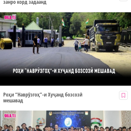
занро корд задаанд
Роҳи “Наврӯзгоҳ”-и Хуҷанд бозсозӣ
мешавад