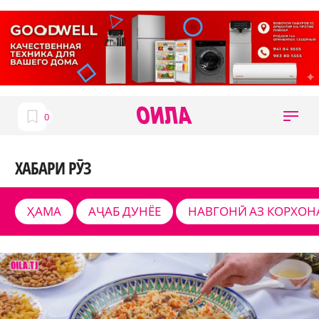
ХАБАРИ РӮЗ
ҲАМА
АҶАБ ДУНЁЕ
НАВГОНӢ АЗ КОРХОН