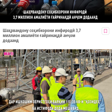
Шаҳрвандону соҳибкорони инфиродӣ 3,7
миллион амалиёти ғайринақдӣ анҷом
додаанд