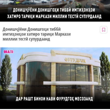
Донишҷӯёни Донишгоҳи тиббӣ
имтиҳонҳои хатмро тариқи Маркази
миллии тестӣ супурдаанд