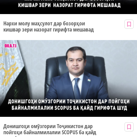
Нархи молу маҳсулот дар бозорҳои
кишвар зери назорат гирифта мешавад
Донишгоҳи омӯзгории Тоҷикистон дар
пойгоҳи байналмилалии SCOPUS ба қайд