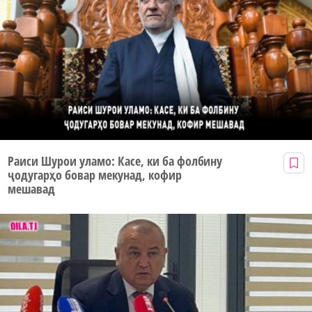
Раиси Шурои уламо: Касе, ки ба фолбину
ҷодугарҳо бовар мекунад, кофир
мешавад