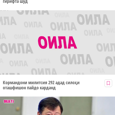
гирифта шуд
Кормандони милитсия 292 адад силоҳи
оташфишон пайдо карданд