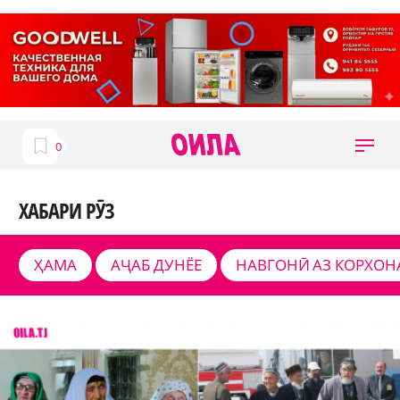
ХАБАРИ РӮЗ
ҲАМА
АҶАБ ДУНЁЕ
НАВГОНӢ АЗ КОРХОН