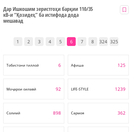
Дар Ишкошим зеристгоҳи барқии 110/35
кВ-и “Қозидеҳ” ба истифода дода
мешавад
1
2
3
4
5
6
7
8
324
325
6
125
Тобистони тиллоӣ
Афиша
92
1239
Моҷарои оилавӣ
LIFE-STYLE
898
362
Солимӣ
Сармоя