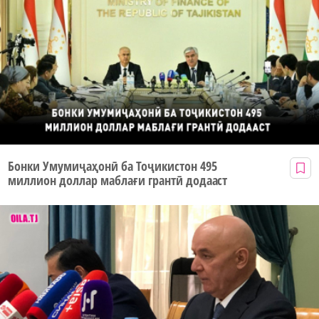
Бонки Умумиҷаҳонӣ ба Тоҷикистон 495
миллион доллар маблағи грантӣ додааст