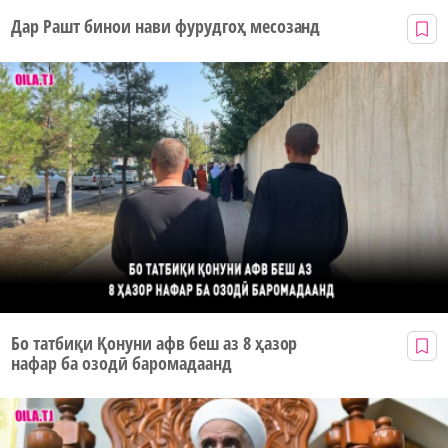
Дар Рашт бинои нави фурудгоҳ месозанд
Бо татбиқи Қонуни афв беш аз 8 ҳазор
нафар ба озодӣ баромадаанд