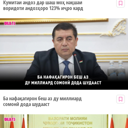
Кумитаи андоз дар шаш моҳ нақшаи
воридоти андозҳоро 123% иҷро кард
Ба нафақагирон беш аз ду миллиард
сомонӣ дода шудааст