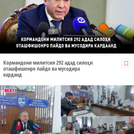
Кормандони милитсия 292 адад силоҳи
оташфишонро пайдо ва мусодира
карданд