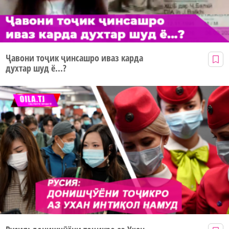
Ҷавони тоҷик ҷинсашро иваз карда
духтар шуд ё...?