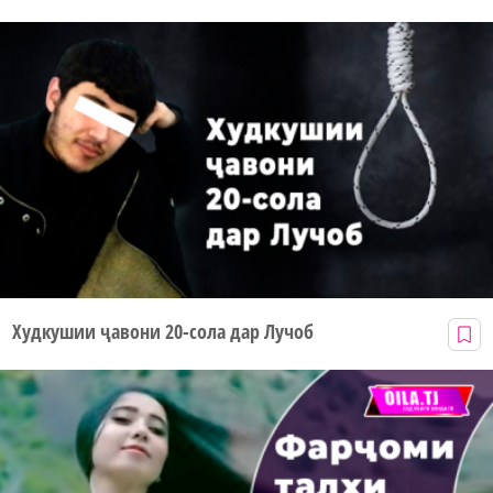
Худкушии ҷавони 20-сола дар Лучоб