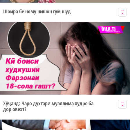
Шоира бе ному нишон гум шуд
Хӯҷанд: Чаро духтари муаллима худро ба
дор овехт?