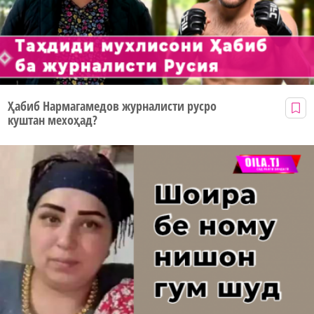
Ҳабиб Нармагамедов журналисти русро
куштан мехоҳад?