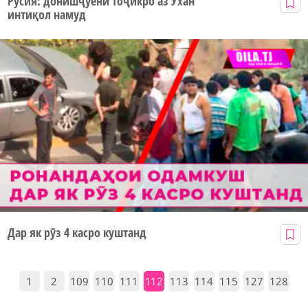
Русия: донишҷӯёни тоҷикро аз Ухан
интиқол намуд
Дар як рӯз 4 касро куштанд
1
2
109
110
111
112
113
114
115
127
128