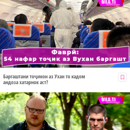
Баргаштани тоҷикон аз Ухан то кадом
андоза хатарнок аст?