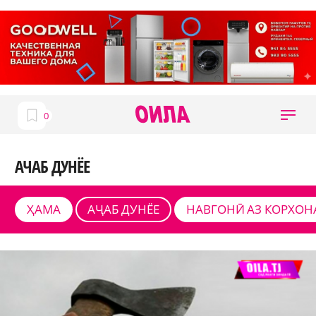
АЧАБ ДУНЁЕ
ҲАМА
АҶАБ ДУНЁЕ
НАВГОНӢ АЗ КОРХОН