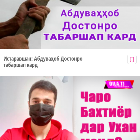
Истаравшан: Абдуваҳоб Достонро
табаршап кард