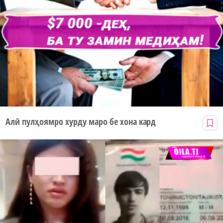
Алӣ пулҳоямро хурду маро бе хона кард