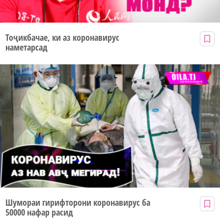
Тоҷикбачае, ки аз коронавирус
наметарсад
Шумораи гирифторони коронавирус ба
50000 нафар расид