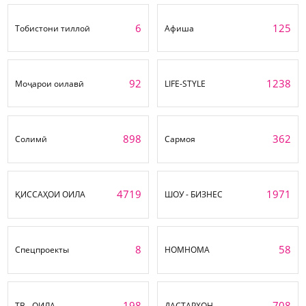
6
125
Тобистони тиллоӣ
Афиша
92
1238
Моҷарои оилавӣ
LIFE-STYLE
898
362
Солимӣ
Сармоя
4719
1971
ҚИССАҲОИ ОИЛА
ШОУ - БИЗНЕС
8
58
Спецпроекты
НОМНОМА
198
708
ТВ - ОИЛА
ДАСТАРХОН