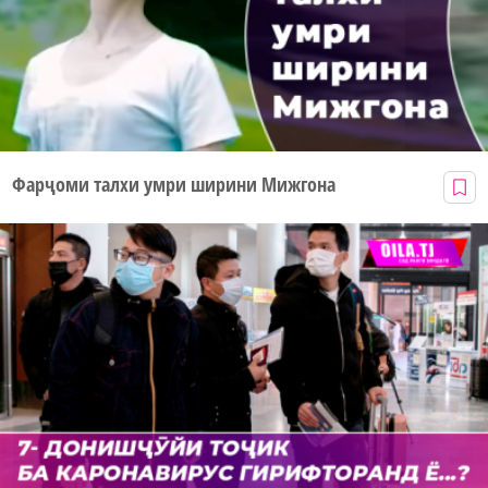
Фарҷоми талхи умри ширини Мижгона