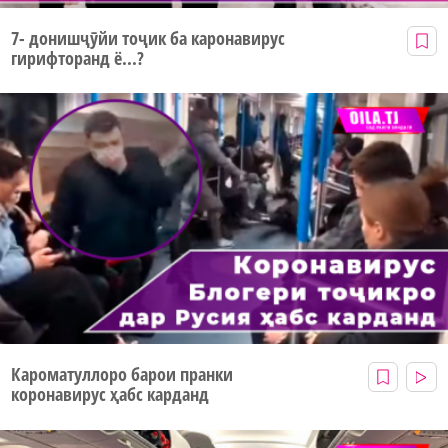
7- донишҷӯйи тоҷик ба каронавирус
гирифторанд ё...?
Кароматуллоро барои пранки
коронавирус ҳабс карданд