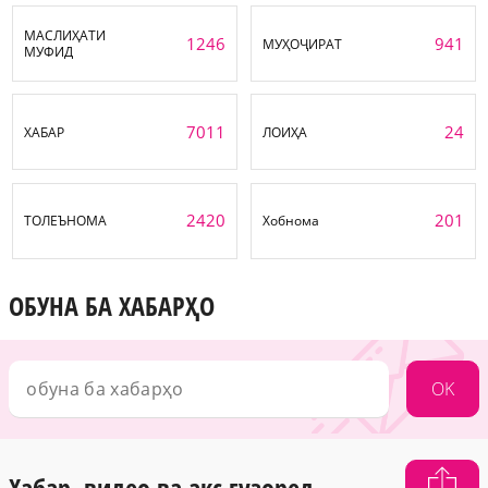
МАСЛИҲАТИ
1246
941
МУҲОҶИРАТ
МУФИД
7011
24
ХАБАР
ЛОИҲА
2420
201
ТОЛЕЪНОМА
Хобнома
ОБУНА БА ХАБАРҲО
OK
Хабар, видео ва акс гузоред