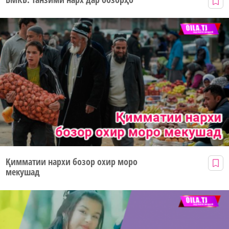
Қимматии нархи бозор охир моро
мекушад