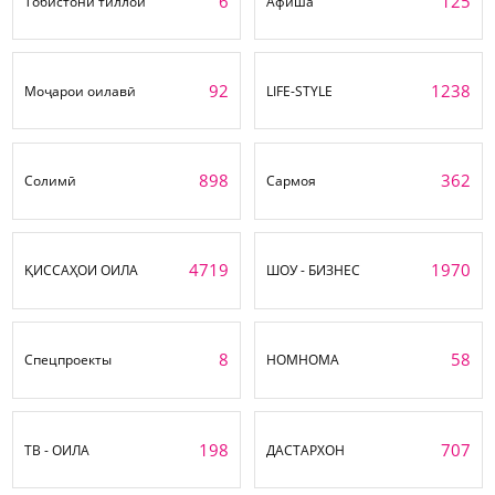
6
125
Тобистони тиллоӣ
Афиша
92
1238
Моҷарои оилавӣ
LIFE-STYLE
898
362
Солимӣ
Сармоя
4719
1970
ҚИССАҲОИ ОИЛА
ШОУ - БИЗНЕС
8
58
Спецпроекты
НОМНОМА
198
707
ТВ - ОИЛА
ДАСТАРХОН