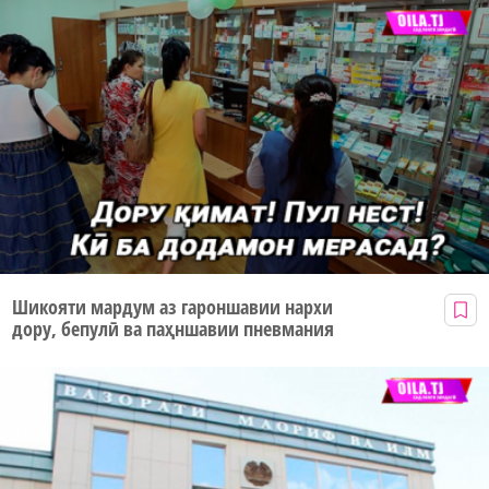
Шикояти мардум аз гароншавии нархи
дору, бепулӣ ва паҳншавии пневмания