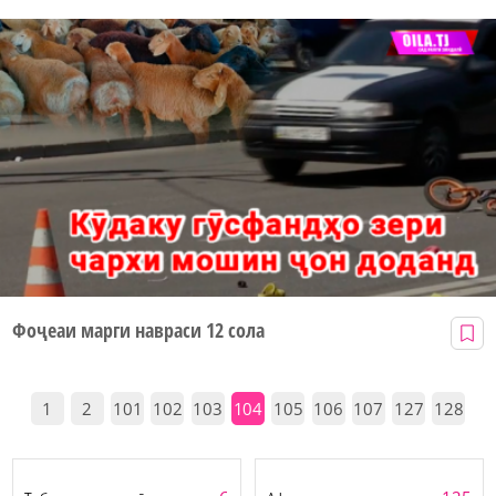
Фоҷеаи марги навраси 12 сола
1
2
101
102
103
104
105
106
107
127
128