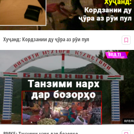
Хуҷанд: Кордзании ду ҷӯра аз рӯи пул
ВМКБ: Танзими нарх дар бозорҳо