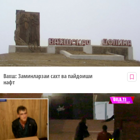
Вахш: Заминларзаи сахт ва пайдоиши
нафт