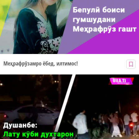
Меҳрафрӯзамро ёбед, илтимос!