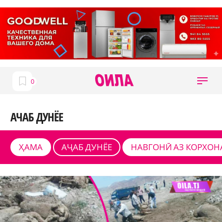
АЧАБ ДУНЁЕ
ҲАМА
АҶАБ ДУНЁЕ
НАВГОНӢ АЗ КОРХОН