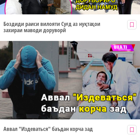
Боздиди раиси вилояти Суғд аз нуқтаҳои
захираи маводи доруворӣ
Аввал "Издеваться" баъдан корча зад