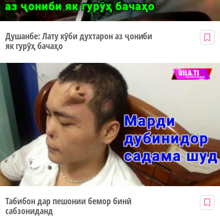
Душанбе: Лату кӯби духтарон аз ҷониби
як гурӯҳ бачаҳо
Табибон дар пешонии бемор бинӣ
сабзониданд