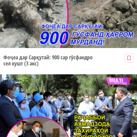
Фоҷеа дар Сарқутай: 900 сар гӯсфандро
сел кушт (3 акс)