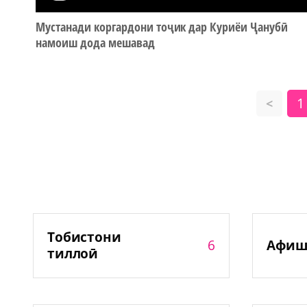
Мустанади коргардони тоҷик дар Куриёи Ҷанубӣ
намоиш дода мешавад
1
<
Тобистони
6
Афиш
тиллоӣ