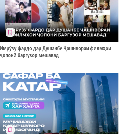
Имрӯзу фардо дар Душанбе Ҷашнвораи филмҳои
ҷопонӣ баргузор мешавад