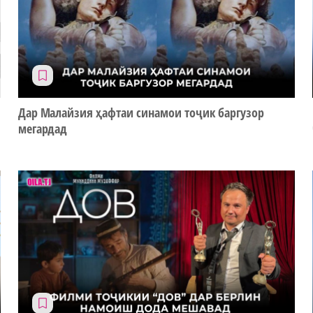
Дар Малайзия ҳафтаи синамои тоҷик баргузор
мегардад