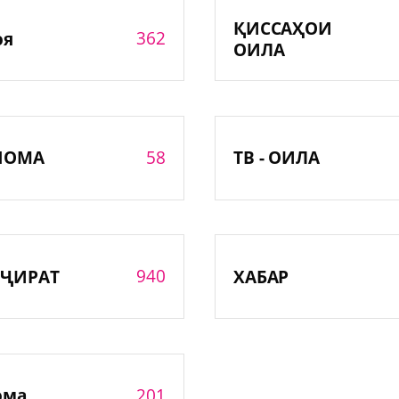
ҚИССАҲОИ
362
оя
ОИЛА
58
НОМА
ТВ - ОИЛА
940
ҶИРАТ
ХАБАР
201
ома