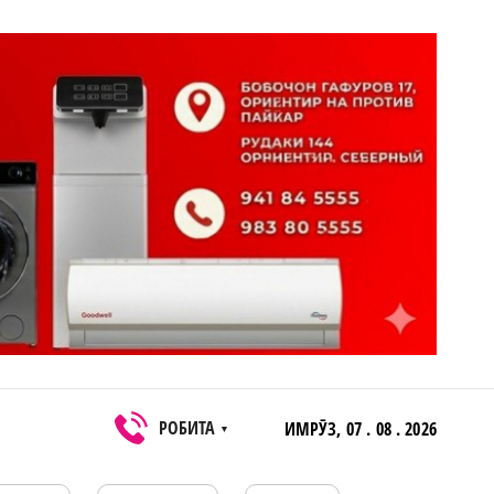
РОБИТА
ИМРӮЗ,
07 . 08 . 2026
▼