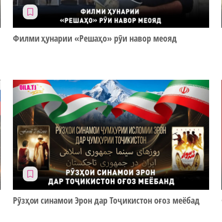
Филми ҳунарии «Решаҳо» рӯи навор меояд
Рӯзҳои синамои Эрон дар Тоҷикистон оғоз меёбад