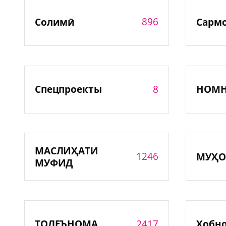
896
Солимӣ
Сарм
8
Спецпроекты
НОМ
МАСЛИҲАТИ
1246
МУҲО
МУФИД
2417
ТОЛЕЪНОМА
Хобн