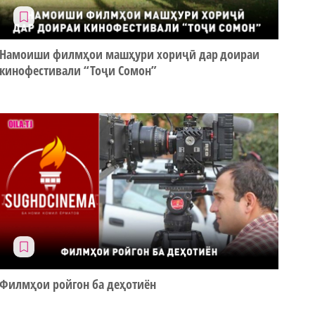
Намоиши филмҳои машҳури хориҷӣ дар доираи
кинофестивали “Тоҷи Сомон”
Филмҳои ройгон ба деҳотиён