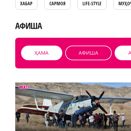
ХАБАР
САРМОЯ
LIFE-STYLE
МУҲО
АФИША
ҲАМА
АФИША