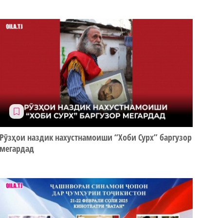
Рӯзҳои наздик нахустнамоиши “Хоби Сурх” баргузор
мегардад