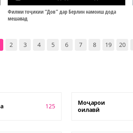
Филми тоҷикии “Дов” дар Берлин намоиш дода
мешавад
2
3
4
5
6
7
8
19
20
Моҷарои
125
а
оилавӣ