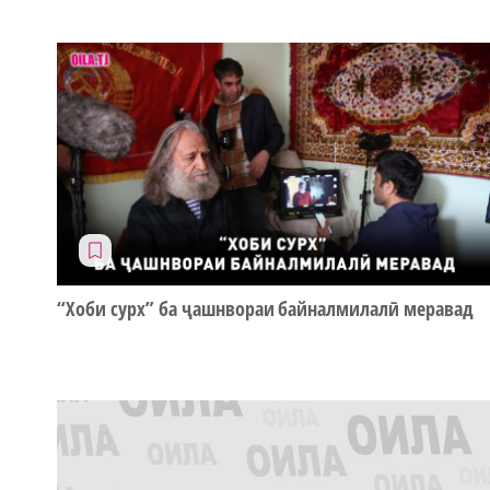
“Хоби сурх” ба ҷашнвораи байналмилалӣ меравад