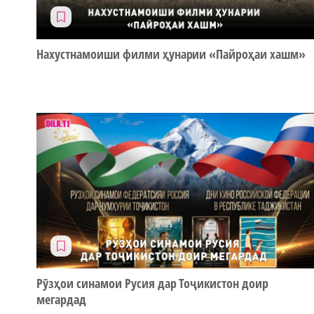
Нахустнамоиши филми ҳунарии «Пайроҳаи хашм»
Рӯзҳои синамои Русия дар Тоҷикистон доир
мегардад