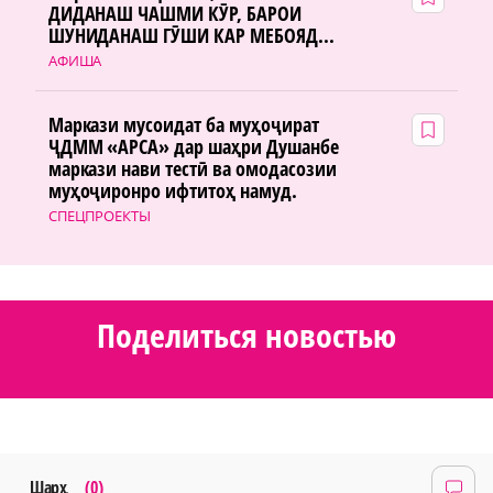
ДИДАНАШ ЧАШМИ КӮР, БАРОИ
ШУНИДАНАШ ГӮШИ КАР МЕБОЯД...
АФИША
Маркази мусоидат ба муҳоҷират
ҶДММ «АРСА» дар шаҳри Душанбе
маркази нави тестӣ ва омодасозии
муҳоҷиронро ифтитоҳ намуд.
СПЕЦПРОЕКТЫ
Поделиться новостью
Шарҳ
(0)