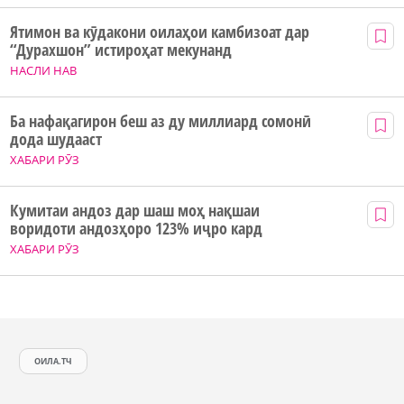
Ятимон ва кӯдакони оилаҳои камбизоат дар
“Дурахшон” истироҳат мекунанд
НАСЛИ НАВ
Ба нафақагирон беш аз ду миллиард сомонӣ
дода шудааст
ХАБАРИ РӮЗ
Кумитаи андоз дар шаш моҳ нақшаи
воридоти андозҳоро 123% иҷро кард
ХАБАРИ РӮЗ
ОИЛА.ТЧ