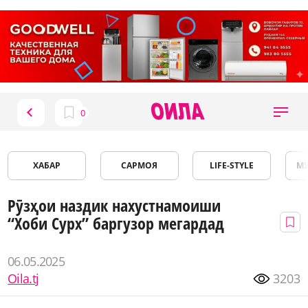
ХАБАР
САРМОЯ
LIFE-STYLE
М
Рӯзҳои наздик нахустнамоиши
“Хоби Сурх” баргузор мегардад
06.05.2025
Oila.tj
3203