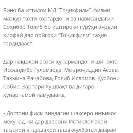
Бино ба иттилои МД “Тоҷикфилм”, филми
мазкур таҳти коргардонӣ ва нависандагии
Соҳибёр Толиб бо иштироки гурӯҳи эҷодии
ҳирфаӣ дар пойгоҳи “Тоҷикфилм” таҳия
гардидааст.
Дар нақшҳои асосӣ ҳунармандони шинохта -
Исфандиёр Ғуломзода, Меъроҷиддин Асоев,
Таҳмина Раҷабова, Ғолиб Исломов, Қурбони
Собир, Зарпарӣ Хушвақт ва дигарон
ҳунарнамоӣ намудаанд.
- Достони филм зиндагии шахсеро инъикос
мекунад, ки дар даврони Истиқлол зери
таъсири андешаҳои ташаккулёфтаи давраи