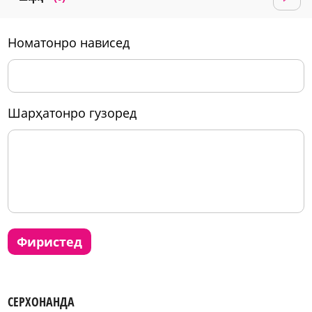
номатонро нависед
шарҳатонро гузоред
фиристед
СЕРХОНАНДА