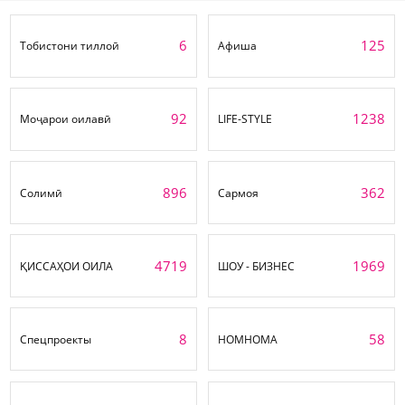
6
125
Тобистони тиллоӣ
Афиша
92
1238
Моҷарои оилавӣ
LIFE-STYLE
896
362
Солимӣ
Сармоя
4719
1969
ҚИССАҲОИ ОИЛА
ШОУ - БИЗНЕС
8
58
Спецпроекты
НОМНОМА