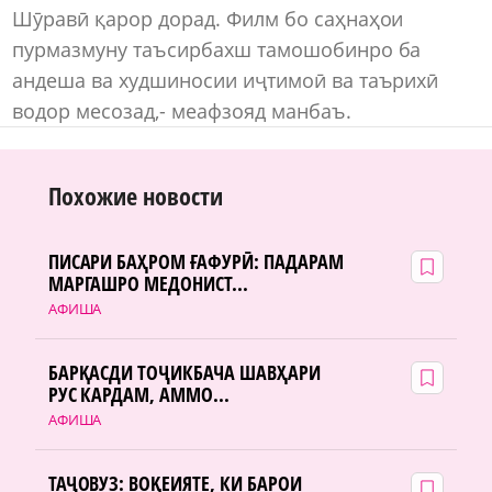
Шӯравӣ қарор дорад. Филм бо саҳнаҳои
пурмазмуну таъсирбахш тамошобинро ба
андеша ва худшиносии иҷтимоӣ ва таърихӣ
водор месозад,- меафзояд манбаъ.
Похожие новости
ПИСАРИ БАҲРОМ ҒАФУРӢ: ПАДАРАМ
МАРГАШРО МЕДОНИСТ...
АФИША
БАРҚАСДИ ТОҶИКБАЧА ШАВҲАРИ
РУС КАРДАМ, АММО...
АФИША
ТАҶОВУЗ: ВОҚЕИЯТЕ, КИ БАРОИ