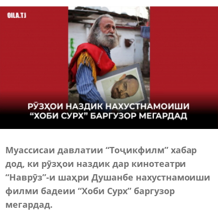
Муассисаи давлатии “Тоҷикфилм” хабар
дод, ки рӯзҳои наздик дар кинотеатри
“Наврӯз”-и шаҳри Душанбе нахустнамоиши
филми бадеии “Хоби Сурх” баргузор
мегардад.