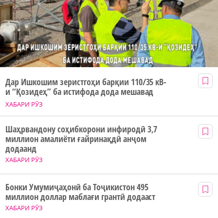
Дар Ишкошим зеристгоҳи барқии 110/35 кВ-
и “Қозидеҳ” ба истифода дода мешавад
ХАБАРИ РӮЗ
Шаҳрвандону соҳибкорони инфиродӣ 3,7
миллион амалиёти ғайринақдӣ анҷом
додаанд
ХАБАРИ РӮЗ
Бонки Умумиҷаҳонӣ ба Тоҷикистон 495
миллион доллар маблағи грантӣ додааст
ХАБАРИ РӮЗ