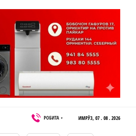
РОБИТА
ИМРӮЗ,
07 . 08 . 2026
▼