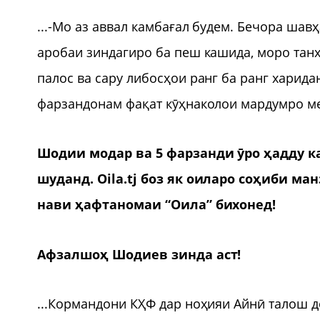
...-Мо аз аввал камбағал будем. Бечора шав
аробаи зиндагиро ба пеш кашида, моро тан
палос ва сару либосҳои ранг ба ранг харида
фарзандонам фақат кӯҳнаколои мардумро ме
Шодии модар ва 5 фарзанди ӯро ҳадду ка
шуданд. Oila.tj боз як оиларо соҳиби м
нави ҳафтаномаи “Оила” бихонед!
Афзалшоҳ Шодиев зинда аст!
...Кормандони КҲФ дар ноҳияи Айнӣ талош 