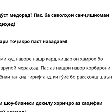
ӯст медорад? Пас, ба саволҳои санҷишнома
и
 диҳед
!
ари тоҷикро паст назадаам!
ами худ наворе нашр кард, ки дар он ҳамроҳ бо
 аврупоӣ мерақсад. Пас аз нашри навор корбарони
наи танқид гирифтанд, ки гӯиё бо рақсҳояш шаън
и шоу-бизнеси дохилу хориҷро аз саҳифаи