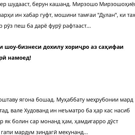
зер шудааст, берун кашанд. Мирзошо Мирзошоҳиё
рҳи ин хабар гуфт, мошини тамғаи "Дулан", ки та
рӯз пеш ба дарё фурӯ рафтааст...
и шоу-бизнеси дохилу хориҷро аз саҳифаи
рӣ намоед!
доштаву ягона бошад. Муҳаббату меҳрубонии мард
тад, вале Худованд ин неъматро ба ҳар кас насиб
ар як болин сар монанд ҳам, ҳамдигарро дӯст
гапи мардум зиндагӣ мекунанд...