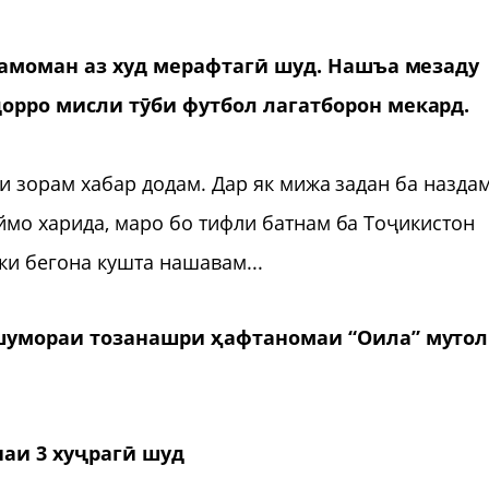
 тамоман аз худ мерафтагӣ шуд. Нашъа мезаду
орро мисли тӯби футбол лагатборон мекард.
ли зорам хабар додам. Дар як мижа задан ба назда
ймо харида, маро бо тифли батнам ба Тоҷикистон
лки бегона кушта нашавам...
 шумораи тозанашри ҳафтаномаи “Оила” муто
наи 3 хуҷрагӣ шуд