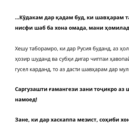
...Кӯдакам дар қадам буд, ки шавҳарам
нисфи шаб ба хона омада, мани ҳомилад
Хешу таборамро, ки дар Русия буданд, аз ҳо
ҳозир шуданд ва субҳи дигар чиптаи ҳавопа
гусел карданд, то аз дасти шавҳарам дар му
Саргузашти ғамангези зани тоҷикро аз
намоед!
Зане, ки дар хаскаппа мезист, соҳиби хо