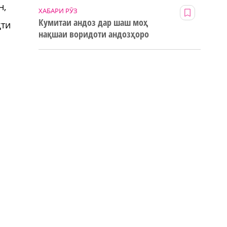
н,
ХАБАРИ РӮЗ
Кумитаи андоз дар шаш моҳ
ҳти
нақшаи воридоти андозҳоро
123% иҷро кард