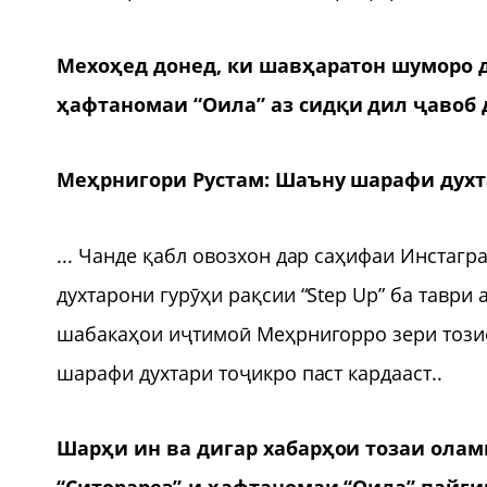
Мехоҳед донед, ки шавҳаратон шуморо д
ҳафтаномаи “Оила”
аз сидқи дил ҷавоб
Меҳрнигори Рустам: Шаъну шарафи духт
... Чанде қабл овозхон дар саҳифаи Инстагр
духтарони гурӯҳи рақсии “Step Up” ба таври
шабакаҳои иҷтимоӣ Меҳрнигорро зери тозиё
шарафи духтари тоҷикро паст кардааст..
Шарҳи ин ва дигар хабарҳои тозаи олам