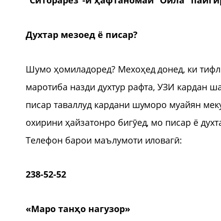
“Ситорарез”-и ҳафтаномаи “Оила” пайги
Духтар мезоед ё писар?
Шумо ҳомиладоред? Мехоҳед донед, ки тифли
маротиба назди духтур рафта, УЗИ кардан ша
писар таваллуд кардани шуморо муайян мекун
охирини ҳайзатонро бигӯед, мо писар ё дух
Телефон барои маълумоти иловагӣ:
238-52-52
«Маро танҳо нагузор»