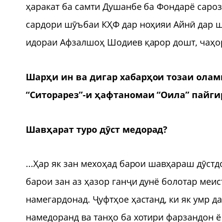
ҳаракат ба самти Душанбе ба Фондарё саро
сардори шӯъбаи КҲФ дар ноҳияи Айнӣ дар ша
идораи Афзалшоҳ Шодиев қарор дошт, чаҳор 
Шарҳи ин ва дигар хабарҳои тозаи олам
“Ситорарез”-и ҳафтаномаи “Оила” пайги
Шавҳарат туро дӯст медорад?
...Ҳар як зан мехоҳад барои шавҳараш дӯст
барои зан аз ҳазор ганҷи дунё болотар меис
намегардонад. Ҷуфтҳое ҳастанд, ки як умр д
намедоранд ва танҳо ба хотири фарзандон ё 