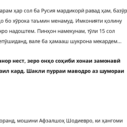
ҳарам ҳар сол ба Русия мардикорӣ равад ҳам, базӯ
ҳо бо хӯрока таъмин менамуд. Имконияти қолину
нро надоштем. Пинҳон намекунам, тӯли 15 сол
пӯшиданд, вале ба ҳамааш шукрона мекардем...
нор нест, зеро онҳо соҳиби хонаи замонавӣ
анзил кард. Шакли пурраи маводро аз шумораи
доранд, мошини Афзалшоҳ Шодиевро, ки ҳангоми