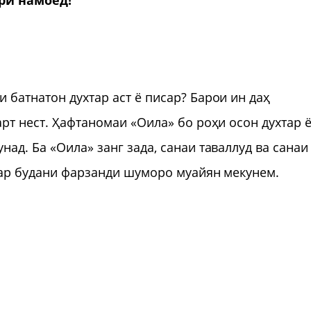
рӣ намоед!
 батнатон духтар аст ё писар? Барои ин даҳ
рт нест. Ҳафтаномаи «Оила» бо роҳи осон духтар 
ад. Ба «Оила» занг зада, санаи таваллуд ва санаи
тар будани фарзанди шуморо муайян мекунем.