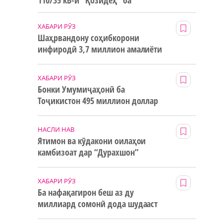
110/35 кВ-и “Қозидеҳ” ба
истифода дода мешавад
р
ХАБАРИ РӮЗ
Шаҳрвандону соҳибкорони
инфиродӣ 3,7 миллион амалиёти
ғайринақдӣ анҷом додаанд
ХАБАРИ РӮЗ
Бонки Умумиҷаҳонӣ ба
Тоҷикистон 495 миллион доллар
маблағи грантӣ додааст
НАСЛИ НАВ
Ятимон ва кӯдакони оилаҳои
камбизоат дар “Дурахшон”
истироҳат мекунанд
ХАБАРИ РӮЗ
Ба нафақагирон беш аз ду
миллиард сомонӣ дода шудааст