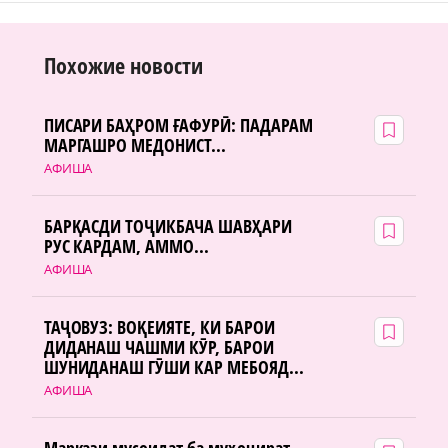
Похожие новости
ПИСАРИ БАҲРОМ ҒАФУРӢ: ПАДАРАМ
МАРГАШРО МЕДОНИСТ...
АФИША
БАРҚАСДИ ТОҶИКБАЧА ШАВҲАРИ
РУС КАРДАМ, АММО...
АФИША
ТАҶОВУЗ: ВОҚЕИЯТЕ, КИ БАРОИ
ДИДАНАШ ЧАШМИ КӮР, БАРОИ
ШУНИДАНАШ ГӮШИ КАР МЕБОЯД...
АФИША