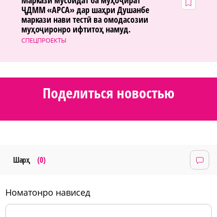
Маркази мусоидат ба муҳоҷират
ҶДММ «АРСА» дар шаҳри Душанбе
маркази нави тестӣ ва омодасозии
муҳоҷиронро ифтитоҳ намуд.
СПЕЦПРОЕКТЫ
Поделиться новостью
Шарҳ
(0)
номатонро нависед