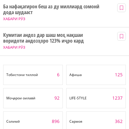
Ба нафақагирон беш аз ду миллиард сомонӣ
дода шудааст
ХАБАРИ РӮЗ
Кумитаи андоз дар шаш моҳ нақшаи
воридоти андозҳоро 123% иҷро кард
ХАБАРИ РӮЗ
6
125
Тобистони тиллоӣ
Афиша
92
1237
Моҷарои оилавӣ
LIFE-STYLE
896
362
Солимӣ
Сармоя