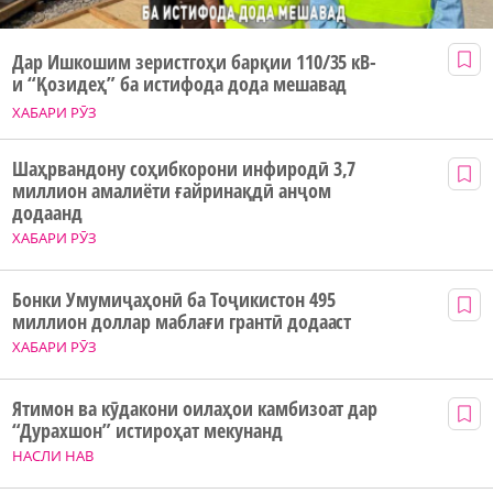
Дар Ишкошим зеристгоҳи барқии 110/35 кВ-
и “Қозидеҳ” ба истифода дода мешавад
ХАБАРИ РӮЗ
Шаҳрвандону соҳибкорони инфиродӣ 3,7
миллион амалиёти ғайринақдӣ анҷом
додаанд
ХАБАРИ РӮЗ
Бонки Умумиҷаҳонӣ ба Тоҷикистон 495
миллион доллар маблағи грантӣ додааст
ХАБАРИ РӮЗ
Ятимон ва кӯдакони оилаҳои камбизоат дар
“Дурахшон” истироҳат мекунанд
НАСЛИ НАВ