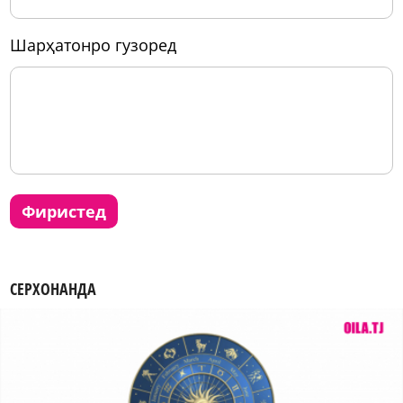
шарҳатонро гузоред
фиристед
СЕРХОНАНДА