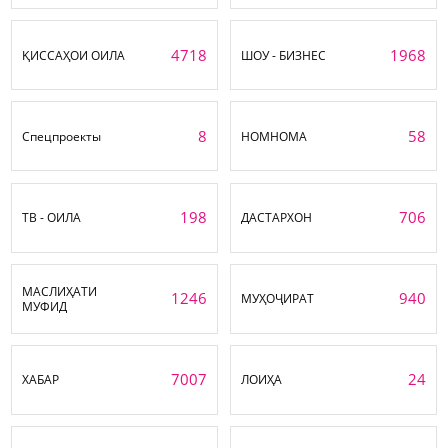
4718
1968
ҚИССАҲОИ ОИЛА
ШОУ - БИЗНЕС
8
58
Спецпроекты
НОМНОМА
198
706
ТВ - ОИЛА
ДАСТАРХОН
МАСЛИҲАТИ
1246
940
МУҲОҶИРАТ
МУФИД
7007
24
ХАБАР
ЛОИҲА