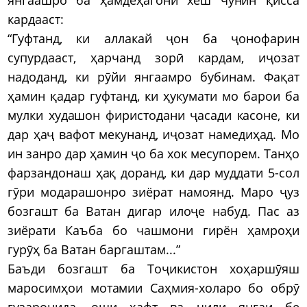
кардааст:
“Гуфтанд, ки аллакай ҷон ба ҷонофарин
супурдааст, ҳарчанд зорӣ кардам, иҷозат
надоданд, ки рӯйи янгаамро бубинам. Фақат
ҳамин қадар гуфтанд, ки ҳукумати мо барои ба
мулки худашон фиристодани ҷасади касоне, ки
дар ҳаҷ вафот мекунанд, иҷозат намедиҳад. Мо
ин занро дар ҳамин ҷо ба хок месупорем. Танҳо
фарзандонаш ҳақ доранд, ки дар муддати 5-сол
гӯри модарашонро зиёрат намоянд. Маро ҷуз
бозгашт ба Ватан дигар илоҷе набуд. Пас аз
зиёрати Каъба бо чашмони гирён ҳамроҳи
гурӯҳ ба Ватан баргаштам...”
Баъди бозгашт ба Тоҷикистон хоҳаршӯяш
маросимҳои мотамии Саҳмия-холаро бо обрӯ
гузаронида, оши ҳафт ва чили янгаи бе