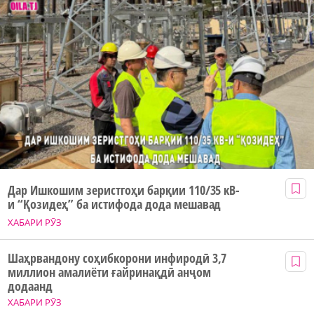
Дар Ишкошим зеристгоҳи барқии 110/35 кВ-
и “Қозидеҳ” ба истифода дода мешавад
ХАБАРИ РӮЗ
Шаҳрвандону соҳибкорони инфиродӣ 3,7
миллион амалиёти ғайринақдӣ анҷом
додаанд
ХАБАРИ РӮЗ