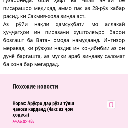
писарашро медиҳад, аммо пас аз 28-рӯз хабар
расид, ки Саҳмия-хола зинда аст.
Аз рӯйи нақли ҳамсуҳбати мо аллакай
ҳуҷҷатҳои ин пиразани хуштолеъро барои
бозгашт ба Ватан омода намудаанд. Интизор
меравад, ки рӯзҳои наздик ин ҳоҷибибии аз он
дунё баргашта, аз мулки араб зиндаву саломат
ба хона бар мегардад.
Похожие новости
Норак: Арӯсро дар рӯзи тӯяш
ҷаноза карданд (4акс аз ҷои
ҳодиса)
АҶАБ ДУНЁЕ