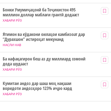
Бонки Умумиҷаҳонӣ ба Тоҷикистон 495
миллион доллар маблағи грантӣ додааст
ХАБАРИ РӮЗ
Ятимон ва кӯдакони оилаҳои камбизоат дар
“Дурахшон” истироҳат мекунанд
НАСЛИ НАВ
Ба нафақагирон беш аз ду миллиард сомонӣ
дода шудааст
ХАБАРИ РӮЗ
Кумитаи андоз дар шаш моҳ нақшаи
воридоти андозҳоро 123% иҷро кард
ХАБАРИ РӮЗ