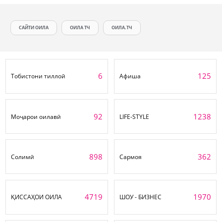
САЙТИ ОИЛА
ОИЛА ТЧ
ОИЛА.ТЧ
6
125
Тобистони тиллоӣ
Афиша
92
1238
Моҷарои оилавӣ
LIFE-STYLE
898
362
Солимӣ
Сармоя
4719
1970
ҚИССАҲОИ ОИЛА
ШОУ - БИЗНЕС