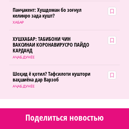
Панҷакент: Хушдоман бо зоғнул
келинро зада кушт?
ХАБАР
ХУШХАБАР: ТАБИБОНИ ЧИН
ВАКСИНАИ КОРОНАВИРУСРО ПАЙДО
КАРДАНД
АҶАБ ДУНЁЕ
Шоҳид ё қотил? Тафсилоти куштори
ваҳшиёна дар Варзоб
АҶАБ ДУНЁЕ
Поделиться новостью