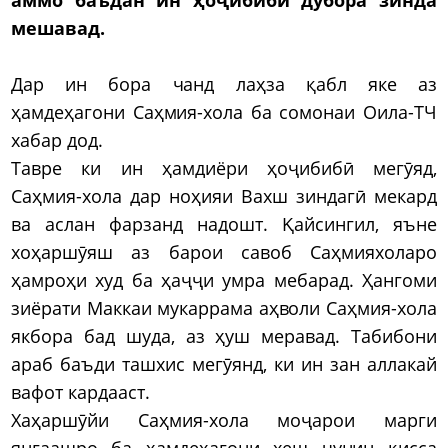
мешавад.
Дар ин бора чанд лаҳза қабл яке аз
ҳамдеҳагони Саҳмия-хола ба сомонаи Оила-ТЧ
хабар дод.
Тавре ки ин ҳамдиёри ҳоҷибибӣ мегӯяд,
Саҳмия-хола дар ноҳияи Вахш зиндагӣ мекард
ва аслан фарзанд надошт. Қайсингил, яъне
хоҳаршӯяш аз барои савоб Саҳмияхоларо
ҳамроҳи худ ба ҳаҷҷи умра мебарад. Ҳангоми
зиёрати Маккаи мукаррама аҳволи Саҳмия-хола
якбора бад шуда, аз ҳуш меравад. Табибони
араб баъди ташхис мегӯянд, ки ин зан аллакай
вафот кардааст.
Хаҳаршӯйи Саҳмия-хола моҷарои марги
янгаашро ба ҳамдеҳагони хеш чунин қисса