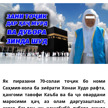
Як пиразани 70-солаи тоҷик бо номи
Саҳмия-хола ба зиёрати Хонаи Худо рафта,
ҳангоми тавофи Каъба ва ба ҷо овардани
маросими ҳаҷ аз олам даргузаштааст,
аммо баъдан ин ҳоҷибибӣ дубора зинда