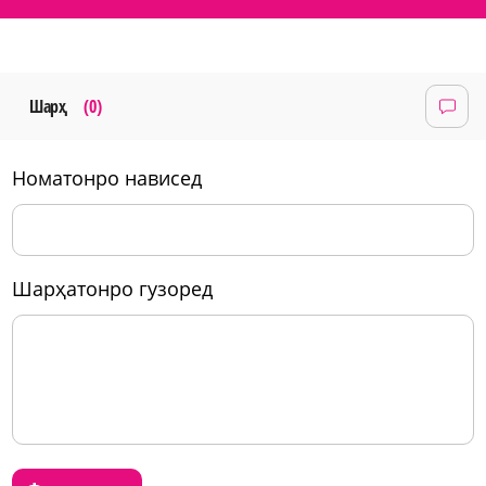
Шарҳ
(0)
номатонро нависед
шарҳатонро гузоред