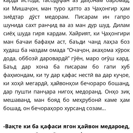
ки Мишаҷон, ман туро ҳатто аз Ҷаҳонгир ҳам
зиёдтар дӯст медорам. Писарам ин гапро
шунида сахт ранҷид ва аз ман дур шуд. Дилам
сиёҳ шуда гиря кардам. Хайрият, ки Ҷаҳонгири
ман бачаи бафаҳм аст, баъди чанд лаҳза боз
худаш ба наздам омада “Очаҷон, акаҳома хӯрок
дода, оббозӣ даровардӣ” гӯён, маро оғӯш кард.
Баъд дар хона ба писарам бо гапи хуб
фаҳмондам, ки ту дар қафас нестӣ ва дар куҷое,
ки хоҳӣ мегардӣ, ҳайвонҳои бечораро бошанд,
дар пушти панҷара нигоҳ медоранд. Онҳо зиқ
мешаванд, ман бояд бо меҳрубонӣ каме ҳам
бошад, он бечораҳоро хурсанд созам...
-Вақте ки ба қафаси ягон ҳайвон медароед,