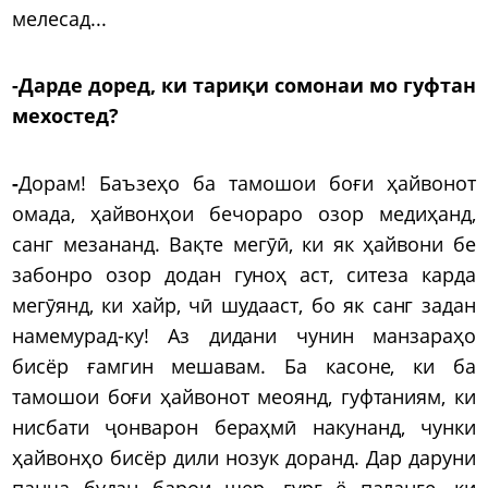
мелесад...
-Дарде доред, ки тариқи сомонаи мо гуфтан
мехостед?
-
Дорам! Баъзеҳо ба тамошои боғи ҳайвонот
омада, ҳайвонҳои бечораро озор медиҳанд,
санг мезананд. Вақте мегӯӣ, ки як ҳайвони бе
забонро озор додан гуноҳ аст, ситеза карда
мегӯянд, ки хайр, чӣ шудааст, бо як санг задан
намемурад-ку! Аз дидани чунин манзараҳо
бисёр ғамгин мешавам. Ба касоне, ки ба
тамошои боғи ҳайвонот меоянд, гуфтаниям, ки
нисбати ҷонварон бераҳмӣ накунанд, чунки
ҳайвонҳо бисёр дили нозук доранд. Дар даруни
панҷа будан барои шер, гург ё паланге, ки