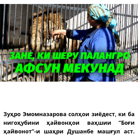
Зуҳро Эмомназарова солҳои зиёдест, ки ба
нигоҳубини ҳайвонҳои ваҳшии “Боғи
ҳайвонот”-и шаҳри Душанбе машғул аст.