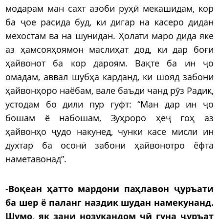
модарам ман сахт азоби руҳӣ мекашидам, кор
ба ҷое расида буд, ки дигар на касеро дидан
мехостам ва на шунидан. Ҳолати маро дида яке
аз ҳамсояҳоямон маслиҳат дод, ки дар боғи
ҳайвонот ба кор дароям. Вақте ба ин ҷо
омадам, аввал шубҳа карданд, ки шояд забони
ҳайвонҳоро наёбам, вале баъди чанд рӯз Радик,
устодам бо дили пур гуфт: “Ман дар ин ҷо
бошам ё набошам, Зуҳроро ҳеҷ гоҳ аз
ҳайвонҳо ҷудо накунед, чунки касе мисли ин
духтар ба осонӣ забони ҳайвонотро ёфта
наметавонад”.
-
Воқеан ҳатто мардони паҳлавон ҷуръати
ба шер ё паланг наздик шудан намекунанд.
Шумо, як зани нозукандом чӣ гуна ҷуръат