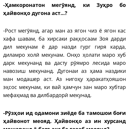
-Ҳамкоронатон мегӯянд, ки Зуҳро бо
ҳайвонҳо дугона аст...?
-Рост мегӯянд, агар ман аз ягон чиз ё ягон кас
хафа шавам, ба хирсаки раққосаам Зоя дарди
дил мекунам ё дар назди гург гиря карда,
диламро холӣ мекунам. Онҳо ҳолати маро хуб
дарк мекунанд ва дасту рӯямро лесида маро
навозиш мекунанд. Дугонаи аз ҳама наздики
ман модашер аст. Аз нигоҳу ҳаракатҳояшон
эҳсос мекунам, ки вай ҳамчун зан маро хубтар
мефаҳмад ва дилбардорӣ мекунад.
-Рӯзҳои ид одамони зиёде ба тамошои боғи
ҳайвонот меояд. Ҳайвонҳо аз ин хурсанд
мешаванд ё баръакс ба ғазаб меоянд?