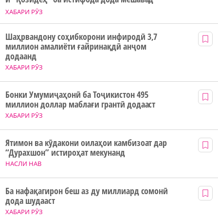
ХАБАРИ РӮЗ
Шаҳрвандону соҳибкорони инфиродӣ 3,7
миллион амалиёти ғайринақдӣ анҷом
додаанд
ХАБАРИ РӮЗ
Бонки Умумиҷаҳонӣ ба Тоҷикистон 495
миллион доллар маблағи грантӣ додааст
ХАБАРИ РӮЗ
Ятимон ва кӯдакони оилаҳои камбизоат дар
“Дурахшон” истироҳат мекунанд
НАСЛИ НАВ
Ба нафақагирон беш аз ду миллиард сомонӣ
дода шудааст
ХАБАРИ РӮЗ