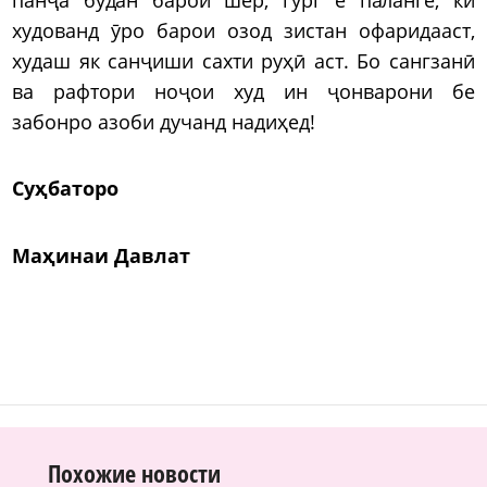
худованд ӯро барои озод зистан офаридааст,
худаш як санҷиши сахти руҳӣ аст. Бо сангзанӣ
ва рафтори ноҷои худ ин ҷонварони бе
забонро азоби дучанд надиҳед!
Суҳбаторо
Маҳинаи Давлат
Похожие новости