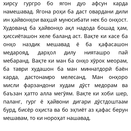
хирсу гургро бо ягон дуо афсун карда
намешавад. Ягона роҳи ба даст овардани дили
ин ҳайвонҳои ваҳшӣ муносибати нек бо онҳост.
Худованд ба ҳайвонҳо ақл надода бошад ҳам,
ҳиссиёташон хеле баланд аст. Вақте ки касе ба
онҳо наздик мешавад ё ба қафасашон
медарояд, дарҳол дилу нияташро пай
мебаранд. Вақте ки ман ба онҳо хӯрок меорам,
ба таври худашон ба ман миннатдорӣ баён
карда, дастонамро мелесанд. Ман онҳоро
мисли фарзандони худам дӯст медорам ва
баъзан ҳатто алла мегӯям. Вақте ки хоби шер,
паланг, гург ё ҳайвони дигари дӯстдоштаам
бурд, бисёр оҳиста ва бо эҳтиёт аз қафас берун
мешавам, то ки нороҳат нашавад.