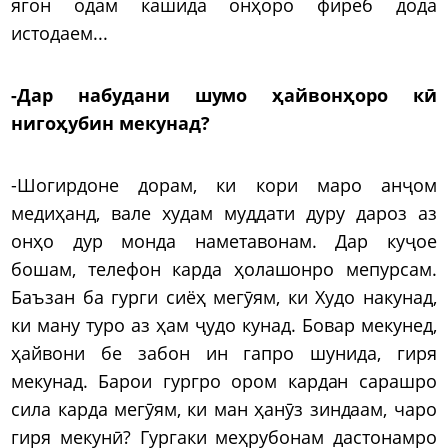
ягон одам кашида онҳоро фиреб дода
истодаем...
-Дар набудани шумо ҳайвонҳоро кӣ
нигоҳубин мекунад?
-Шогирдоне дорам, ки кори маро анҷом
медиҳанд, вале худам муддати дуру дароз аз
онҳо дур монда наметавонам. Дар куҷое
бошам, телефон карда ҳолашонро мепурсам.
Баъзан ба гурги сиёҳ мегӯям, ки Худо накунад,
ки ману туро аз ҳам ҷудо кунад. Бовар мекунед,
ҳайвони бе забон ин гапро шунида, гиря
мекунад. Барои гургро ором кардан сарашро
сила карда мегӯям, ки ман ҳанӯз зиндаам, чаро
гиря мекунӣ? Гургаки меҳрубонам дастонамро