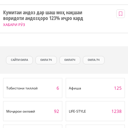
Кумитаи андоз дар шаш моҳ нақшаи
воридоти андозҳоро 123% иҷро кард
ХАБАРИ РӮЗ
САЙТИ ОИЛА
ОИЛА ТЧ
ОИЛАТЧ
ОИЛА.ТЧ
6
125
Тобистони тиллоӣ
Афиша
92
1238
Моҷарои оилавӣ
LIFE-STYLE