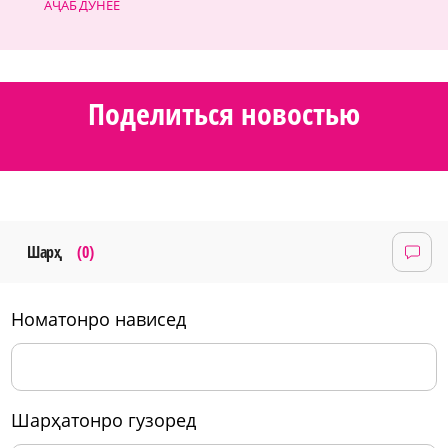
АҶАБ ДУНЁЕ
Поделиться новостью
Шарҳ
(0)
номатонро нависед
шарҳатонро гузоред