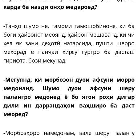
карда ба назди онҳо медароед?
-
Танҳо шумо не, тамоми тамошобиноне, ки ба
боғи ҳайвонот меоянд, ҳайрон мешаванд, ки чӣ
хел як зани деҳотӣ натарсида, пушти шерро
мехорад ё панҷаи хирсу гургро ба дасташ
гирифта, бозӣ мекунад.
-Мегӯянд, ки морбозон дуои афсуни морро
медонанд. Шумо дуои афсуни шеру
палангро медонед ё бо ягон роҳи дигар
дили ин даррандаҳои ваҳширо ба даст
меоред?
-
Морбозҳоро намедонам, вале шеру палангу