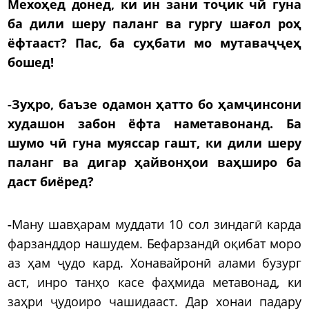
Мехоҳед донед, ки ин зани тоҷик чӣ гуна
ба дили шеру паланг ва гургу шағол роҳ
ёфтааст? Пас, ба суҳбати мо мутаваҷҷеҳ
бошед!
-Зуҳро, баъзе одамон ҳатто бо ҳамҷинсони
худашон забон ёфта наметавонанд. Ба
шумо чӣ гуна муяссар гашт, ки дили шеру
паланг ва дигар ҳайвонҳои ваҳширо ба
даст биёред?
-
Ману шавҳарам муддати 10 сол зиндагӣ карда
фарзанддор нашудем. Бефарзандӣ оқибат моро
аз ҳам ҷудо кард. Хонавайронӣ алами бузург
аст, инро танҳо касе фаҳмида метавонад, ки
заҳри ҷудоиро чашидааст. Дар хонаи падару