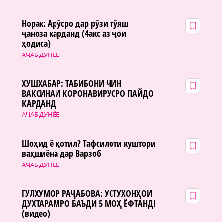
Норак: Арӯсро дар рӯзи тӯяш
ҷаноза карданд (4акс аз ҷои
ҳодиса)
АҶАБ ДУНЁЕ
ХУШХАБАР: ТАБИБОНИ ЧИН
ВАКСИНАИ КОРОНАВИРУСРО ПАЙДО
КАРДАНД
АҶАБ ДУНЁЕ
Шоҳид ё қотил? Тафсилоти куштори
ваҳшиёна дар Варзоб
АҶАБ ДУНЁЕ
ГУЛХУМОР РАҶАБОВА: УСТУХОНҲОИ
ДУХТАРАМРО БАЪДИ 5 МОҲ ЁФТАНД!
(видео)