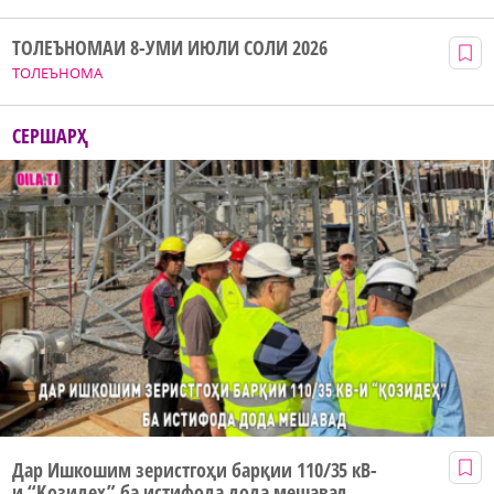
ТОЛЕЪНОМАИ 8-УМИ ИЮЛИ СОЛИ 2026
ТОЛЕЪНОМА
СЕРШАРҲ
Дар Ишкошим зеристгоҳи барқии 110/35 кВ-
и “Қозидеҳ” ба истифода дода мешавад