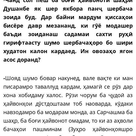
Душанбе як шер якбора панҷ шербача
зоида буд. Дар байни мардум қиссаҳои
бисёре давр мезананд, ки гӯё модашер
баъди зоиданаш садамаи сахти руҳӣ
гирифтаасту шумо шербачаҳоро бо шири
худатон калон кардаед. Ин овозаҳо ягон
асос доранд?
-
Шояд шумо бовар накунед, вале вақте ки ман
писарамро таваллуд кардам, ҳамагӣ се рӯз дар
хона хобидаму халос. Рӯзи чорум ба ҷудоӣ аз
ҳайвонҳои дӯстдоштаам тоб наоварда, кӯдаки
навзодамро ба модарам монда, аз Сарчашма ба
шаҳр, ба боғи ҳайвонот омадам, то ки аз аҳволи
бачаҳои пашминам (Зуҳро ҳайвонҳояшро