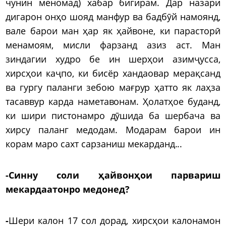
чунин меномад) хабар бигирам. Дар назари
дигарон онҳо шояд манфур ва бадбӯй намоянд,
вале барои ман ҳар як ҳайвоне, ки парасторӣ
менамоям, мисли фарзанд азиз аст. Ман
зиндагии худро бе ин шерҳои азимҷусса,
хирсҳои каҷпо, ки бисёр хандаовар мерақсанд
ва гургу паланги зебою мағрур ҳатто як лаҳза
тасаввур карда наметавонам. Ҳолатҳое буданд,
ки шири пистонамро дӯшида ба шербача ва
хирсу паланг медодам. Модарам барои ин
корам маро сахт сарзаниш мекарданд...
-Синну соли ҳайвонҳои парвариш
мекардаатонро медонед?
-
Шери калон 17 сол дорад, хирсҳои калонамон