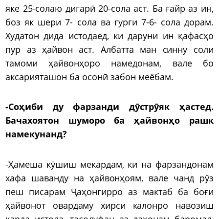
яке 25-солаю дигарӣ 20-сола аст. Ба ғайр аз ин,
боз як шери 7- сола ва гурги 7-6- сола дорам.
Худатон дида истодаед, ки даруни ин қафасҳо
пур аз ҳайвон аст. Албатта ман синну соли
тамоми ҳайвонҳоро намедонам, вале бо
аксарияташон ба осонӣ забон меёбам.
-Соҳиби ду фарзанди дӯстрӯяк ҳастед.
Бачахоятон шуморо ба ҳайвонҳо рашк
намекунанд?
-Ҳамеша кӯшиш мекардам, ки на фарзандонам
хафа шаванду на ҳайвонҳоям, вале чанд рӯз
пеш писарам Ҷаҳонгирро аз мактаб ба боғи
ҳайвонот овардаму хирси калонро навозиш
карда истода, тасодуфан аз даҳонам баромад,