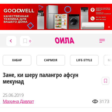
ХАБАР
САРМОЯ
LIFE-STYLE
М
Зане, ки шеру палангро афсун
мекунад
25.06.2019
Маҳина Давлат
3173