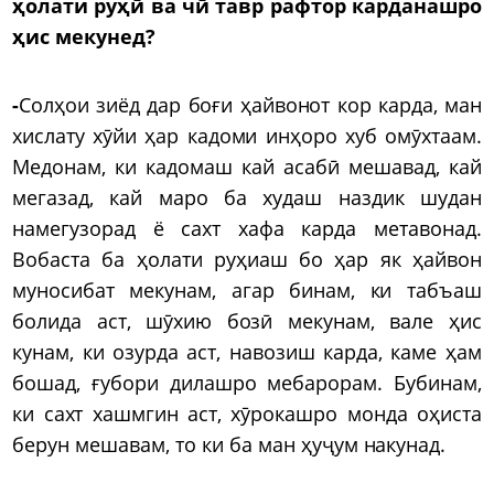
ҳолати руҳӣ ва чӣ тавр рафтор карданашро
ҳис мекунед?
-
Солҳои зиёд дар боғи ҳайвонот кор карда, ман
хислату хӯйи ҳар кадоми инҳоро хуб омӯхтаам.
Медонам, ки кадомаш кай асабӣ мешавад, кай
мегазад, кай маро ба худаш наздик шудан
намегузорад ё сахт хафа карда метавонад.
Вобаста ба ҳолати руҳиаш бо ҳар як ҳайвон
муносибат мекунам, агар бинам, ки табъаш
болида аст, шӯхию бозӣ мекунам, вале ҳис
кунам, ки озурда аст, навозиш карда, каме ҳам
бошад, ғубори дилашро мебарорам. Бубинам,
ки сахт хашмгин аст, хӯрокашро монда оҳиста
берун мешавам, то ки ба ман ҳуҷум накунад.