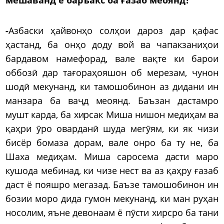
-
Азбаски ҳайвонҳо солҳои дароз дар қафас
ҳастанд, ба онҳо доду вой ва чапакзаниҳои
бардавом намефорад, вале вақте ки барои
оббозӣ дар тағораҳояшон об мерезам, чунон
шодӣ мекунанд, ки тамошобинон аз дидани ин
манзара ба ваҷд меоянд. Баъзан дастамро
мушт карда, ба хирсак Миша нишон медиҳам ва
қаҳри ӯро оварданӣ шуда мегӯям, ки як чизи
бисёр бомаза дорам, вале онро ба ту не, ба
Шаха медиҳам. Миша саросема дасти маро
кушода мебинад, ки чизе нест ва аз қаҳру ғазаб
даст ё пояшро мегазад. Баъзе тамошобинон ин
бозии моро дида гумон мекунанд, ки ман руҳан
носолим, яъне девонаам ё пӯсти хирсро ба тани