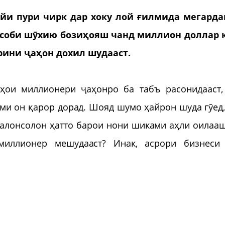
ӯйи пури чирк дар хоку лой ғилмида мегарда
ҳисоби шӯхию бозиҳояш чанд миллион доллар 
рини ҷаҳон дохил шудааст.
ҳои миллионери ҷаҳонро ба табъ расонидааст,
и он қарор дорад. Шояд шумо ҳайрон шуда гӯед,
 калонсолон ҳатто барои нони шиками аҳли оилаа
 миллионер мешудааст? Инак, асрори бизнеси