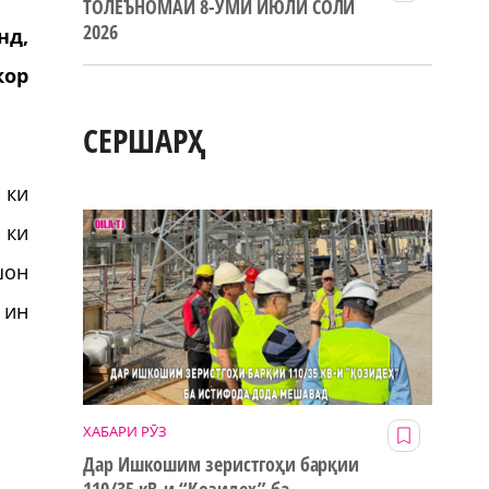
ТОЛЕЪНОМАИ 8-УМИ ИЮЛИ СОЛИ
2026
нд,
кор
СЕРШАРҲ
 ки
 ки
шон
 ин
ХАБАРИ РӮЗ
Дар Ишкошим зеристгоҳи барқии