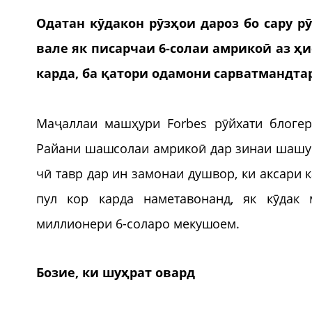
Одатан кӯдакон рӯзҳои дароз бо сару р
вале як писарчаи 6-солаи амрикоӣ аз 
карда, ба қатори одамони сарватмандта
Маҷаллаи машҳури Forbes рӯйхати блогер
Райани шашсолаи амрикоӣ дар зинаи шашум
чӣ тавр дар ин замонаи душвор, ки аксари
пул кор карда наметавонанд, як кӯдак
миллионери 6-соларо мекушоем.
Бозие, ки шуҳрат овард