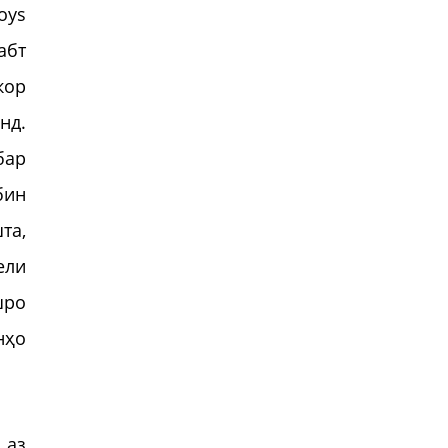
oys
абт
кор
нд.
бар
бин
та,
ели
шро
нҳо
 аз