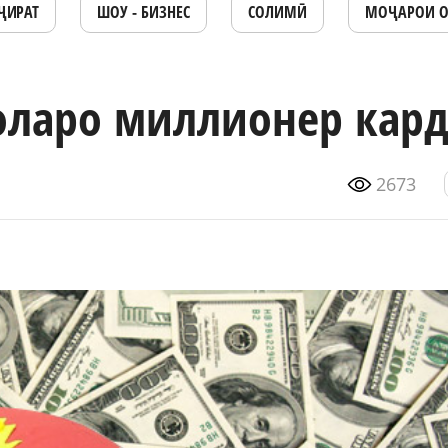
ҶИРАТ
ШОУ - БИЗНЕС
СОЛИМӢ
МОҶАРОИ 
соларо миллионер кар
2673