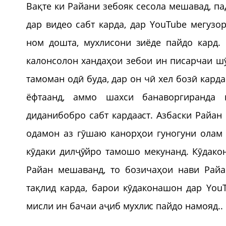
Вақте ки Райани зебояк сесола мешавад, п
дар видео сабт карда, дар YouTube мегузо
ном дошта, мухлисони зиёде пайдо кард.
калонсолон хандаҳои зебои ин писарчаи шӯ
тамоман одӣ буда, дар он чӣ хел бозӣ карда
ёфтаанд, аммо шахси банаворгиранда 
диданибобро сабт кардааст. Азбаски Райан
одамон аз гӯшаю канорҳои гуногуни олам 
кӯдаки дилҷӯйро тамошо мекунанд. Кӯдако
Райан мешаванд, то бозичаҳои нави Райа
тақлид карда, барои кӯдаконашон дар YouT
мисли ин бачаи аҷиб мухлис пайдо намояд..