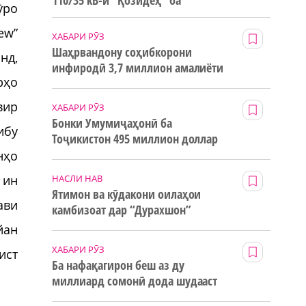
110/35 кВ-и “Қозидеҳ” ба
ӯро
истифода дода мешавад
ew”
ХАБАРИ РӮЗ
Шаҳрвандону соҳибкорони
нд,
инфиродӣ 3,7 миллион амалиёти
рҳо
ғайринақдӣ анҷом додаанд
вир
ХАБАРИ РӮЗ
Бонки Умумиҷаҳонӣ ба
ибу
Тоҷикистон 495 миллион доллар
маблағи грантӣ додааст
нҳо
НАСЛИ НАВ
 ин
Ятимон ва кӯдакони оилаҳои
ави
камбизоат дар “Дурахшон”
истироҳат мекунанд
йан
ХАБАРИ РӮЗ
ист
Ба нафақагирон беш аз ду
миллиард сомонӣ дода шудааст