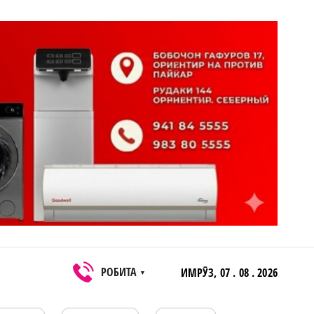
РОБИТА
ИМРӮЗ,
07 . 08 . 2026
▼