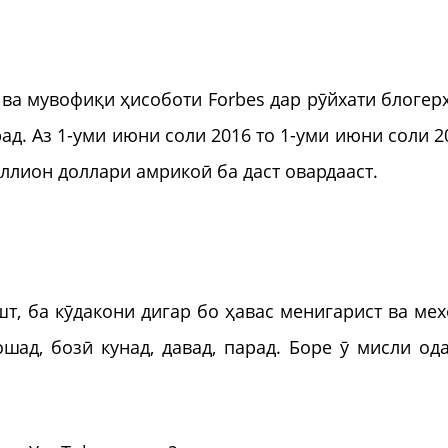
 ва мувофиқи ҳисоботи Forbes дар рӯйхати блогер
д. Аз 1-уми июни соли 2016 то 1-уми июни соли 2
ллион доллари амрикоӣ ба даст овардааст.
т, ба кӯдакони дигар бо ҳавас менигарист ва мех
ад, бозӣ кунад, давад, парад. Боре ӯ мисли од