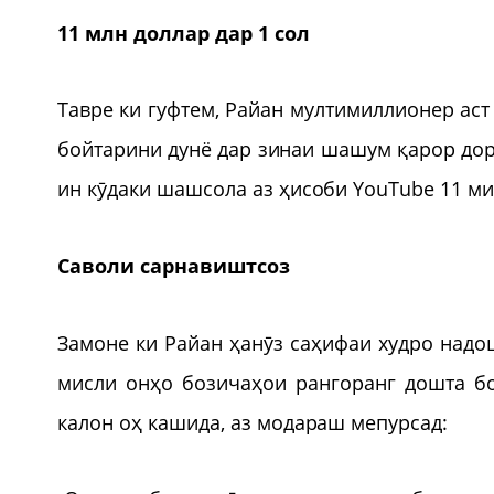
11 млн доллар дар 1 сол
Тавре ки гуфтем, Райан мултимиллионер аст
бойтарини дунё дар зинаи шашум қарор дора
ин кӯдаки шашсола аз ҳисоби YouTube 11 ми
Саволи сарнавиштсоз
Замоне ки Райан ҳанӯз саҳифаи худро надош
мисли онҳо бозичаҳои рангоранг дошта бош
калон оҳ кашида, аз модараш мепурсад: