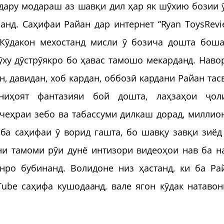
адару модараш аз шавқи дил ҳар як шӯхию бозии 
ранд. Саҳифаи Райан дар интернет “Ryan ToysRevi
 Кӯдакон мехостанд мисли ӯ бозича дошта боша
ху дӯстрӯякро бо ҳавас тамошо мекарданд. Наво
н, давидан, хоб кардан, оббозӣ кардани Райан тас
ниҳоят фантазияи бой дошта, лаҳзаҳои ҷол
 чеҳраи зебо ва табассуми дилкаш дорад, миллио
ба саҳифаи ӯ ворид гашта, бо шавқу завқи зиёд
ни тамоми рӯи дунё интизори видеоҳои нав ба н
нро бубинанд. Волидоне низ ҳастанд, ки ба Ра
ube саҳифа кушодаанд, вале ягон кӯдак натавон