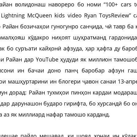
йан волидонаш навореро бо номи “100+ cars t
Lightning McQueen kids video Ryan ToysReview” с
о Райан бозичаҳои гуногунро санҷида, чӣ тавр ба 
малҳояш кӯдакро ниҳоят шуҳратманд гардонида
к бо суръати кайҳонӣ афзуда, ҳар ҳафта ду баро
аи Райан дар YouTube ҳудуди як миллион тамошо
исони ин бачаи доно панҷ баробар афзун гаш
ои машҳуртарини ин блогери ҷавон санаи 13-апр
мун дорад: Райан тухмҳои пинҳон кардаи модара
 дар дарунашон бударо гирифта, бо хурсандӣ бо о
а аз як миллиард нафар тамошо карданд.
ндешае пайдо мешавад, ки шояд хонаи ин кӯдак