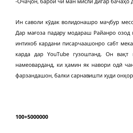
-Очаҷон, барои чӣ ман мисли дигар бачаҳо 
Ин саволи кӯдак волидонашро маҷбур месоз
Дар мағоза падару модараш Райанро озод 
интихоб кардани писарчаашонро сабт мека
карда дар YouTube гузоштанд. Он вақт
намеоварданд, ки ҳамин як навори одӣ ча
фарзандашон, балки сарнавишти худи онҳоро
100+5000000