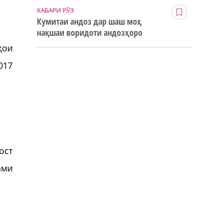
ХАБАРИ РӮЗ
Кумитаи андоз дар шаш моҳ
нақшаи воридоти андозҳоро
123% иҷро кард
ҳои
017
ост
ами