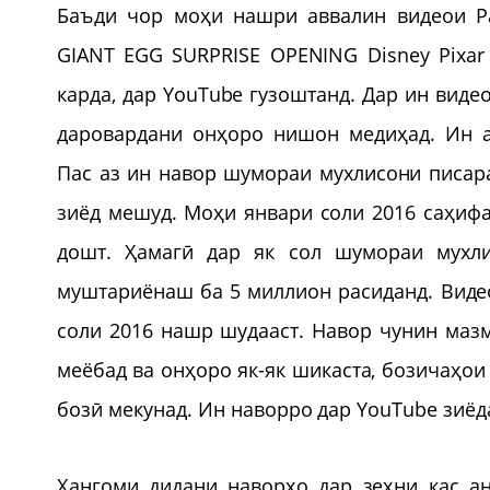
Баъди чор моҳи нашри аввалин видеои Ра
GIANT EGG SURPRISE OPENING Disney Pixar 
карда, дар YouTube гузоштанд. Дар ин виде
даровардани онҳоро нишон медиҳад. Ин а
Пас аз ин навор шумораи мухлисони писара
зиёд мешуд. Моҳи январи соли 2016 саҳиф
дошт. Ҳамагӣ дар як сол шумораи мухл
муштариёнаш ба 5 миллион расиданд. Виде
соли 2016 нашр шудааст. Навор чунин маз
меёбад ва онҳоро як-як шикаста, бозичаҳои
бозӣ мекунад. Ин наворро дар YouTube зиёд
Ҳангоми дидани наворҳо дар зеҳни кас а