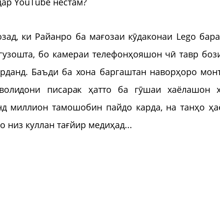
дар YouTube нестам?
ад, ки Райанро ба мағозаи кӯдаконаи Lego бара
гузошта, бо камераи телефонҳояшон чӣ тавр боз
рданд. Баъди ба хона баргаштан наворҳоро мон
 волидони писарак ҳатто ба гӯшаи хаёлашон 
нд миллион тамошобин пайдо карда, на танҳо ҳа
 низ куллан тағйир медиҳад...